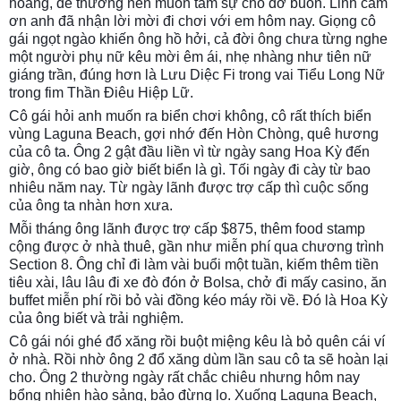
hoàng, dễ thương nên muốn tâm sự cho đỡ buồn. Linh cám
ơn anh đã nhận lời mời đi chơi với em hôm nay. Giọng cô
gái ngọt ngào khiến ông hồ hởi, cả đời ông chưa từng nghe
một người phụ nữ kêu mời êm ái, nhẹ nhàng như tiên nữ
giáng trần, đúng hơn là Lưu Diệc Fi trong vai Tiểu Long Nữ
trong fim Thần Điêu Hiệp Lữ.
Cô gái hỏi anh muốn ra biển chơi không, cô rất thích biển
vùng Laguna Beach, gợi nhớ đến Hòn Chòng, quê hương
của cô ta. Ông 2 gật đầu liền vì từ ngày sang Hoa Kỳ đến
giờ, ông có bao giờ biết biển là gì. Tối ngày đi cày từ bao
nhiêu năm nay. Từ ngày lãnh được trợ cấp thì cuộc sống
của ông ta nhàn hơn xưa.
Mỗi tháng ông lãnh được trợ cấp $875, thêm food stamp
cộng được ở nhà thuê, gần như miễn phí qua chương trình
Section 8. Ông chỉ đi làm vài buổi một tuần, kiếm thêm tiền
tiêu xài, lâu lâu đi xe đò đón ở Bolsa, chở đi mấy casino, ăn
buffet miễn phí rồi bỏ vài đồng kéo máy rồi về. Đó là Hoa Kỳ
của ông biết và trải nghiệm.
Cô gái nói ghé đổ xăng rồi buột miệng kêu là bỏ quên cái ví
ở nhà. Rồi nhờ ông 2 đổ xăng dùm lần sau cô ta sẽ hoàn lại
cho. Ông 2 thường ngày rất chắc chiêu nhưng hôm nay
bổng nhiên hào sảng, bảo đừng lo. Xuống Laguna Beach,