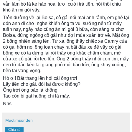
vẫn làm bộ là kẻ hào hoa, tươi cười trả tiền, nói thôi chịu
khó ăn mì gói vậy.
Trên đường về lại Bolsa, cô gái nói mai anh rảnh, em ghé lại
đón anh đi chơi nghe khiến ông ta vui sướng nên từ mấy
tuần nay, ngày nào cũng ăn mì gói 3 bữa, còn sáng ra chợ
Bolsa, đứng ngóng cô gái như đợi mùa xuân trở về. Mặt ông
2 bổng nhiên sáng lên. Từ xa, ông thấy chiếc xe Camry của
cô gái hôm nọ, ông toan chạy ra bãi đậu xe để vẩy cô gái,
bổng xe cô ta dừng lại rồi thấy ông khác chậm chậm, mở
cửa xe cô gái, rồi leo lên. Ông 2 bổng thấy nhói con tim, mây
đen từ đâu kéo lại giăng phủ một bầu trời, ông khuỵ xuống,
bên tai vang vọng.
Hò ơ ! Bắt thang lên hỏi cái ông trời
Lấy tiền cho gái, đòi lại được không?
Ông trời ông bảo là không.
Tao còn bị gạt huống chi là mày.
Nhs
Muctimsonden
Chia sẻ