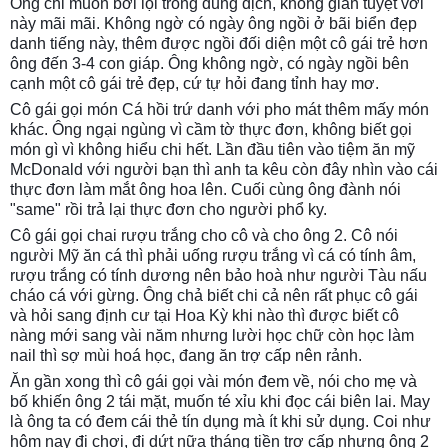
Ông chỉ muốn bơi lội trong dung dịch, không gian tuyệt vời
này mãi mãi. Không ngờ có ngày ông ngồi ở bãi biển đẹp
danh tiếng này, thêm được ngồi đối diện một cô gái trẻ hơn
ông đến 3-4 con giáp. Ông không ngờ, có ngày ngồi bên
cạnh một cô gái trẻ đẹp, cứ tự hỏi đang tỉnh hay mơ.
Cô gái gọi món Cá hồi trứ danh với pho mát thêm mấy món
khác. Ông ngại ngùng vì cầm tờ thực đơn, không biết gọi
món gì vì không hiểu chi hết. Lần đầu tiên vào tiệm ăn mỹ
McDonald với người bạn thì anh ta kêu còn đây nhìn vào cái
thực đơn làm mắt ông hoa lên. Cuối cùng ông đành nói
"same" rồi trả lại thực đơn cho người phổ ky.
Cô gái gọi chai rượu trắng cho cô và cho ông 2. Cô nói
người Mỹ ăn cá thì phải uống rượu trắng vì cá có tính âm,
rượu trắng có tính dương nên bảo hoà như người Tàu nấu
cháo cá với gừng. Ông chả biết chi cả nên rất phục cô gái
và hỏi sang định cư tại Hoa Kỳ khi nào thì được biết cô
nàng mới sang vài năm nhưng lười học chữ còn học làm
nail thì sợ mùi hoá học, đang ăn trợ cấp nên rảnh.
Ăn gần xong thì cô gái gọi vài món đem về, nói cho mẹ và
bố khiến ông 2 tái mặt, muốn té xỉu khi đọc cái biên lai. May
là ông ta có đem cái thẻ tín dụng mà ít khi sử dụng. Coi như
hôm nay đi chơi, đi dứt nữa tháng tiền trợ cấp nhưng ông 2