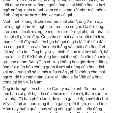
tuổi quay cửa xe xuống, ngoắc ông ta lại khiến ông ta hơi
ngở ngàng, nhìn quanh xem có ai khác, rồi như một mệnh
lệnh, ông từ từ bước đến xe của cô gái.
"Anh rảnh không đi chơi với em một chút", ông 2 run rẩy,
tưởng nghe lầm khi nghe lời mời của cô gái. Cả đời ông,
chưa một lần được nghe một lời mời từ một phụ nữ, nhất là
từ một cô gái trẻ đẹp. Ông vốn có mặt cảm từ hồi mới lớn,
mụn cóc trổ đầy mặt nên bạn bè gọi ông ta là 2 rổ còn đàn
bà con gái thì chả ai dám nhìn thẳng vào mặt của ông 2 vì
cái mặt xấu trai. Ông hay tự ví mình là con trai trời bắt rổ, bắt
chước thi sĩ Lệ Khánh, ông làm bài thơ về cái xấu của mình,
gửi cho nhóm Sáng Tạo nhưng không bao giờ được đăng,
ông tức giận bảo chúng ganh tị với tài năng của ông, định
khi nào trúng số sẽ in một triệu cuốn , phát không cho mọi
người để họ cảm nhận được tài năng siêu Việt của ông
trong thi đàn Việt Nam.
Ông từ từ ngồi lên chiếc xe Camry màu xanh đời mới, sợ
làm bẩn cái ghế bọc da còn thơm mùi xe mới, thầm cám ơn
trời phật đã ban phép lành, được cô gái trẻ đẹp mời đi chơi.
Vừa cài nịt an toàn xong thì cô gái tự giới thiệu, em là Linh.
Hôm nay buồn quá, chạy vòng vòng gặp anh, thấy đàng