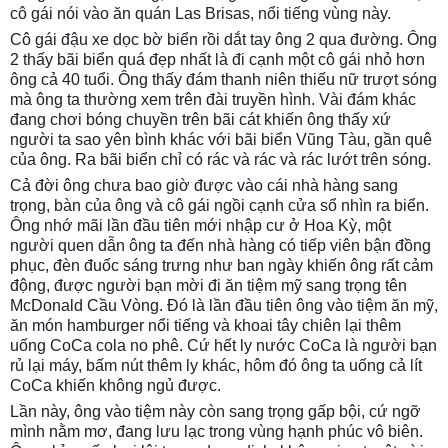
cô gái nói vào ăn quán Las Brisas, nổi tiếng vùng này.
Cô gái đậu xe dọc bờ biển rồi dắt tay ông 2 qua đường. Ông
2 thấy bãi biển quá đẹp nhất là đi cạnh một cô gái nhỏ hơn
ông cả 40 tuổi. Ông thấy đám thanh niên thiếu nữ trượt sóng
mà ông ta thường xem trên đài truyền hình. Vài đám khác
đang chơi bóng chuyền trên bãi cát khiến ông thấy xứ
người ta sao yên bình khác với bãi biển Vũng Tàu, gần quê
của ông. Ra bãi biển chỉ có rác và rác và rác lướt trên sóng.
Cả đời ông chưa bao giờ được vào cái nhà hàng sang
trọng, bàn của ông và cô gái ngồi cạnh cửa sổ nhìn ra biển.
Ông nhớ mãi lần đầu tiên mới nhập cư ở Hoa Kỳ, một
người quen dẫn ông ta đến nhà hàng có tiếp viên bận đồng
phục, đèn đuốc sáng trưng như ban ngày khiến ông rất cảm
động, được người bạn mời đi ăn tiệm mỹ sang trọng tên
McDonald Cầu Vòng. Đó là lần đầu tiên ông vào tiệm ăn mỹ,
ăn món hamburger nổi tiếng và khoai tây chiên lại thêm
uống CoCa cola no phê. Cứ hết ly nước CoCa là người bạn
rủ lại máy, bấm nút thêm ly khác, hôm đó ông ta uống cả lít
CoCa khiến không ngủ được.
Lần này, ông vào tiệm này còn sang trọng gấp bội, cứ ngỡ
mình nằm mơ, đang lưu lạc trong vùng hạnh phúc vô biên.