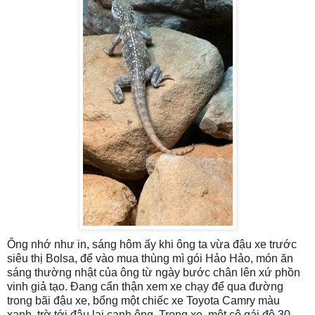
Ông nhớ như in, sáng hôm ấy khi ông ta vừa đậu xe trước
siêu thị Bolsa, để vào mua thùng mì gói Hảo Hảo, món ăn
sáng thường nhật của ông từ ngày bước chân lên xứ phồn
vinh giả tạo. Đang cẩn thận xem xe chạy để qua đường
trong bãi đậu xe, bổng một chiếc xe Toyota Camry màu
xanh, trờ tới đậu lại cạnh ông. Trong xe, một cô gái độ 30