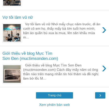
Vợ tôi làm vũ nữ
›
Vợ tôi làm vũ nữ Nhớ mấy chục năm trước, đi ăn
cưới cô em họ, thấy mấy bà lớn tuổi hơn mình,
bận áo quần bú xua la mua, lên sân khấu múa
m...
Giới thiệu về blog Mực Tím
Sơn Đen (muctimsonden.com)
›
Giới thiệu về blog Mực Tím Sơn Đen
(muctimsonden.com) Cách đây mấy năm có ông
thần nào trên mạng nhắn tin hỏi thăm và đề nghị
làm bờ lốc M...
›
Trang chủ
Xem phiên bản web