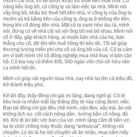
mướn cái nhà, thì sẽ được khấu trừ thuế tiền thuê nhà. Cô
nàng kêu ông bồ, có công ty và làm việc tại nhà. Mình nói
vậy ông bồ, khấu trừ thuế hết tiền nhà, vì công ty của ông ta
mướn và trả bằng tiền của công ty, ông ta ở không tốn tiền,
trong khi cô đóng tiền nhà. Mặt cô ta xanh như tàu lá, mình
nói, đừng có về nhà cãi vã với ông bồ mà bỏ nhau. Mình nói
cô ở đây, gặp khách hàng, ai muốn bán nhà của họ, bán
thẳng cho cô, đỡ tốn tiền huê hồng thì kêu tôi. Tôi sẽ giúp
thương lượng miễn phí cho cô và ông bồ của cô. Cô ta cảm
ơn vì biết mình chỉ cô đồng nghiệp mua nhà thay vì bán căn
hộ. Cô kia nay có thêm 400, 500 ngàn vốn chủ sở hữu nên
ca mình hết lời.
Mình có giúp vài người mua nhà, nay nhà họ lên cả triệu đô,
trở thành triệu phú.
Kể tới đây, thấy đồng chí gái im lặng, đang nghĩ gì. Có lẻ
kêu hoá ra nhắm mắt lấy thằng đày tớ này cũng được việc.
Bạn bè đồng chí gái đều chê mình, nào đen, xấu trai, ăn nói
không lịch sự, cốt cách nông dân , tướng bần cố nông, đủ
trò. Khi đi ăn tiệc với bạn của vợ, mình lặng câm đi bên vợ,
lại bị chửi chồng mày thuộc dạng “antisocial”, không nói
chuyện. Lý do là họ nói chuyện về ăn nhậu, mua sắm mấy