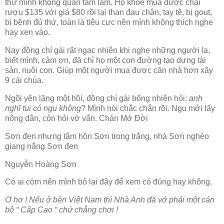
thứ mình không quan tâm lắm. Họ khoe mua được chai
rượu $135 với giá $80 rồi lại than đau chân, tay tê, bị gout,
bị bệnh đủ thứ, toàn là tiêu cực nên mình không thích nghe
hay xen vào.
Nay đồng chí gái rất ngạc nhiên khi nghe những người lạ,
biết mình, cảm ơn, đã chỉ họ một con đường tạo dựng tài
sản, nuôi con. Giúp một người mua được căn nhà hơn xây
9 cái chùa.
Ngồi yên lặng một hồi, đồng chí gái bổng nhiên hỏi:
anh
nghĩ tui có ngu không
? Mình nói chắc chắn rồi. Ngu mới lấy
nông dân, còn hỏi vớ vẩn. Chán Mớ Đời
Sơn đen nhưng tâm hồn Sơn trong trắng, nhà Sơn nghèo
giang nắng Sơn đen
Nguyễn Hoàng Sơn
Có ai còm nên mình bỏ lại đây để xem có đúng hay không.
Ơ hơ ! Nếu ở bên Việt Nam thì Nhà Anh đã vớ phải một cán
bộ “ Cấp Cao “ chứ chẳng chơi !