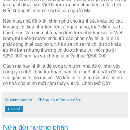
tài chánh khác với Việt Nam xưa nên phải theo cuộc chơi.
Nếu không thì mình sẽ bị bỏ sau người Mỹ.
Nếu mua nhà để ở thì chính phủ cho trừ thuế, khấu trừ các
khoảng chi tiêu như tiền lời trả ngân hàng, thuế điền trạch,
bảo hiểm. Nếu mua nhà bằng tiền tươi như khi xưa ở Việt
Nam, thì không được khấu trừ các phần này thì đi làm sẽ
phải đóng thuế cao hơn. Nhà sửa chửa thì chỉ được khấu
trừ khi bán nhưng thường thì được kháu trừ mỗi người
$250,000 nên hai vợ chồng là miễn thuế $500,000.
Cách mà hay nhất là để công ty mướn nhà để ở, như vậy
công ty có thể khấu trừ hoàn toàn tiền thuê nhà. Vấn đề làm
sao giải thích cho mụ vợ. Mụ kêu ai lại đi mướn nhà, mình
có nhà của mình mới cảm thấy vui vẻ. Chán Mớ Đời
Muctimsonden
Không có nhận xét nào:
Chia sẻ
Nữa đời hương phấn