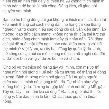
niệm khi ăn nên chả để ý gì thiên hạ. Ai không thích mình thì
mình tránh để họ khỏi mất công. Đóng kịch, xã giao nói
chuyện với mình.
Bạn bè họ hàng đồng chí gái không ai thích mình cả. Bạn thì
kêu mình thằng cốt cách nông dân, họ hàng thì kêu thằng
nghèo nhưng không hiểu sao đồng chí gái vẫn kiên định lập
trường, đạo đức cách mạng, không nghe lời của thế lực thù
địch, phản động chọn mình làm đày tớ nhân dân. Rồi đồng
chí gái đề xuất một kiến nghị, báo cáo khẩn trương với bố
mẹ mình ở Việt Nam, ra city hall đăng ký quản lý đời anh,
thề sông có cạn núi có mòn, song mối tình hữu nghị của đôi
ta đời đời bền vững vì được bố mẹ vợ chấm.
Ông bố vợ thì thích nói tiếng tây với mình, còn mẹ vợ thì
nghe mình nói giọng Huế nên bà cụ mừng, có thằng rể đồng
hương. Bình thường mình nói giọng Đà Lạt, gặp người
miền nào thì mình nói giọng miền đó. Tự nhiên như vậy,
không hiểu lý do. Tương tự, gặp Mễ mình nói tiếng Mễ, gặp
Tây nói tây như hôm kia có ông Ý Đại Lợi ghé nhà thì nói
tiếng ý. Cái đầu mình lạ lắm. Chắc thuộc gia đình thuần
nông.