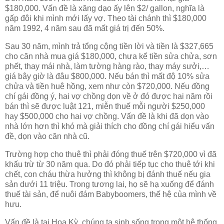
$180,000. Vấn đề là xăng dạo ấy lên $2/ gallon, nghĩa là
gấp đôi khi mình mới lấy vợ. Theo tài chánh thì $180,000
năm 1992, 4 năm sau đã mất giá trị đến 50%.
Sau 30 năm, mình trả tổng cộng tiền lời và tiền là $327,665
cho căn nhà mua giá $180,000, chưa kể tiền sửa chửa, sơn
phết, thay mái nhà, làm tường hàng rào, thay máy sưởi,…
giá bây giờ là đâu $800,000. Nếu bán thì mất độ 10% sửa
chửa và tiền huê hồng, xem như còn $720,000. Nếu đồng
chí gái đồng ý, hai vợ chồng dọn về ở đó được hai năm rồi
bán thì sẽ được luật 121, miễn thuế mỗi người $250,000
hay $500,000 cho hai vợ chồng. Vấn đề là khi đã dọn vào
nhà lớn hơn thì khó mà giải thích cho đồng chí gái hiểu vấn
đề, dọn vào căn nhà cũ.
Trường hợp cho thuê thì phải đóng thuế trên $720,000 vì đã
khấu trừ từ 30 năm qua. Do đó phải tiếp tục cho thuê tới khi
chết, con cháu thừa hưởng thì không bị đánh thuế nếu gia
sản dưới 11 triệu. Trong tương lai, họ sẽ hạ xuống để đánh
thuế tài sản, để nuôi đám Babyboomers, thế hệ của mình về
hưu.
Vấn đề là tại Hoa Kỳ, chúng ta sinh sống trong một hệ thống