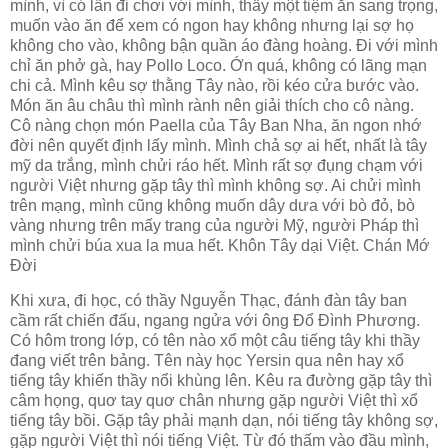
mình, vì có lần đi chơi với mình, thấy một tiệm ăn sang trọng,
muốn vào ăn để xem có ngon hay không nhưng lại sợ họ
không cho vào, không bận quần áo đàng hoàng. Đi với mình
chỉ ăn phở gà, hay Pollo Loco. Ớn quá, không có lãng mạn
chi cả. Mình kêu sợ thằng Tây nào, rồi kéo cửa bước vào.
Món ăn âu châu thì mình rành nên giải thích cho cô nàng.
Cô nàng chọn món Paella của Tây Ban Nha, ăn ngon nhớ
đời nên quyết định lấy mình. Mình chả sợ ai hết, nhất là tây
mỹ da trắng, mình chửi ráo hết. Mình rất sợ đụng chạm với
người Việt nhưng gặp tây thì mình không sợ. Ai chửi mình
trên mạng, mình cũng không muốn dây dưa với bò đỏ, bò
vàng nhưng trên mấy trang của người Mỹ, người Pháp thì
mình chửi búa xua la mua hết. Khôn Tây dại Việt. Chán Mớ
Đời
Khi xưa, đi học, có thầy Nguyễn Thạc, đánh đàn tây ban
cầm rất chiến đấu, ngang ngửa với ông Đổ Đình Phương.
Có hôm trong lớp, có tên nào xổ một câu tiếng tây khi thầy
đang viết trên bảng. Tên này học Yersin qua nên hay xổ
tiếng tây khiến thầy nổi khùng lên. Kêu ra đường gặp tây thì
câm họng, quơ tay quơ chân nhưng gặp người Việt thì xổ
tiếng tây bồi. Gặp tây phải mạnh dạn, nói tiếng tây không sợ,
gặp người Việt thì nói tiếng Việt. Từ đó thấm vào đầu mình,