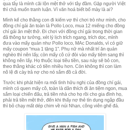
qua tây là mình cãi lộn mệt thở với tây đầm. Gặp người Việt
thì chả muốn tranh luận. Vì văn hoá biết bố mày là ai?
Mình kể cho thằng con đi kiếm vợ thì chơi trò như mình, cho
đồng chí gái ăn toàn là Pollo Loco, mua 12 miếng cho đồng
chí gái ăn mệt thở. Đi chơi với đồng chí gái trong thời gian
đả thông tư tưởng, xét lý lịch trích ngang, trích dọc, mình
đưa vào mấy quán như Pollo loco, MAc Donalds, vì có giữ
mấy coupon “mua 1 tặng 1”. Phụ nữ mà nhất trí ăn quán
nghèo thì nên lấy, còn mấy cô cứ đòi vào mấy tiệm sang thì
không nên lấy. Họ thuộc loại tiêu tiền, sau này sẽ bỏ con,
theo thằng khác có tiền nhiều hơn. Còn không thì con làm
nô lệ đi cày trả nợ cho nó sắm đồ cả đời.
Trước khi phát hiện ra mối tình hữu nghị của đồng chí gái,
mình có quen mấy cô, toàn là dân thích đi ăn tiệm ngon, mua
sắm loại chiến đấu, trả tiền nhà cho họ rồi cho gia đình họ,
phải trả tiền mệt thở, đến khi thấy nợ thẻ tín dụng ngập đầu
thì bỏ chạy mất dép chim về núi Nhạn, công viên ghế đá.