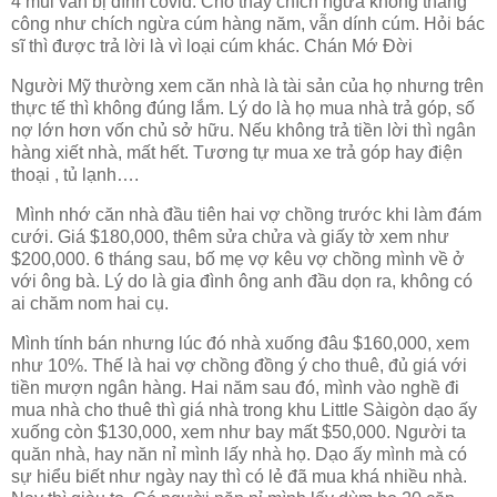
4 mũi vẫn bị dính covid. Cho thấy chích ngừa không thằng
công như chích ngừa cúm hàng năm, vẫn dính cúm. Hỏi bác
sĩ thì được trả lời là vì loại cúm khác. Chán Mớ Đời
Người Mỹ thường xem căn nhà là tài sản của họ nhưng trên
thực tế thì không đúng lắm. Lý do là họ mua nhà trả góp, số
nợ lớn hơn vốn chủ sở hữu. Nếu không trả tiền lời thì ngân
hàng xiết nhà, mất hết. Tương tự mua xe trả góp hay điện
thoại , tủ lạnh….
Mình nhớ căn nhà đầu tiên hai vợ chồng trước khi làm đám
cưới. Giá $180,000, thêm sửa chửa và giấy tờ xem như
$200,000. 6 tháng sau, bố mẹ vợ kêu vợ chồng mình về ở
với ông bà. Lý do là gia đình ông anh đầu dọn ra, không có
ai chăm nom hai cụ.
Mình tính bán nhưng lúc đó nhà xuống đâu $160,000, xem
như 10%. Thế là hai vợ chồng đồng ý cho thuê, đủ giá với
tiền mượn ngân hàng. Hai năm sau đó, mình vào nghề đi
mua nhà cho thuê thì giá nhà trong khu Little Sàigòn dạo ấy
xuống còn $130,000, xem như bay mất $50,000. Người ta
quăn nhà, hay năn nỉ mình lấy nhà họ. Dạo ấy mình mà có
sự hiểu biết như ngày nay thì có lẻ đã mua khá nhiều nhà.