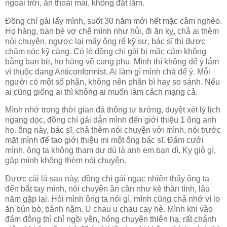
ngoài trời, ăn thoải mái, không đắt lắm.
Đồng chí gái lấy mình, suốt 30 năm mới hết mặc cảm nghèo.
Họ hàng, bạn bè vợ chê mình như hủi, đi ăn kỵ, chả ai thèm
nói chuyện, ngược lại mấy ông rể kỹ sư, bác sĩ thì được
chăm sóc kỹ càng. Có lẻ đồng chí gái bị mặc cảm không
bằng bạn bè, họ hàng về cung phu. Mình thì không để ý lắm
vì thuộc dạng Anticonformist. Ai làm gì mình chả để ý. Mỗi
người có một số phận, không nên phân bì hay so sánh. Nếu
ai cũng giống ai thì không ai muốn làm cách mạng cả.
Mình nhớ trong thời gian đả thông tư tưởng, duyệt xét lý lịch
ngang dọc, đồng chí gái dẫn mình đến giới thiệu 1 ông anh
họ. ông này, bác sĩ, chả thèm nói chuyện với mình, nói trước
mặt mình để tao giới thiệu mi một ông bác sĩ. Đám cưới
mình, ông ta không tham dự dù là anh em bạn dì. Kỵ giỗ gì,
gặp mình không thèm nói chuyện.
Được cái là sau này, đồng chí gái ngạc nhiên thấy ông ta
đến bắt tay mình, nói chuyện ân cần như kẻ thân tình, lâu
năm gặp lại. Hỏi mình ông ta nói gì, mình cũng chả nhớ vì lo
ăn bún bò, bánh nậm. U chau u chau cay hè. Mình khi vào
đám đông thì chỉ ngồi yên, hóng chuyện thiên hạ, rất chánh