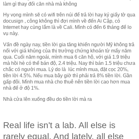
làm gì thay đổi căn nhà mà không
Hy vọng mình sẽ có wifi trên núi để trả lời hay ký giấy tờ qua
docusign , công không thì đợi mình về đến Ai Cập, có
Internet hay cùng lắm là về Cali. Mình có đến 6 tháng để lo
vụ này.
Vấn đề ngày nay, tiền lời gia tăng khiến người Mỹ không trả
nổi với giá khủng của thị trường chứng khoán từ mấy năm
qua. Cuối năm ngoái, mình mua 6 căn hộ, với giá 1.9 triệu
mà hồi hè có thể bán độ, 2.4 triệu. Nay thì bán 1.5 triệu chưa
chắc có người mua. Lý do là lúc mình mua, đặt cọc 20%,
tiền lời 4.5%. Nếu mua bây giờ thì phải trả 8% tiền lời. Gần
gấp đôi. Mình mua nhà cho thuê nên tiền lời cao hơn mua
nhà để ở độ 1%.
Nhà cửa lên xuống đều do tiền lời mà ra
Real life isn't a lab. All else is
rarely equal. And lately, all else