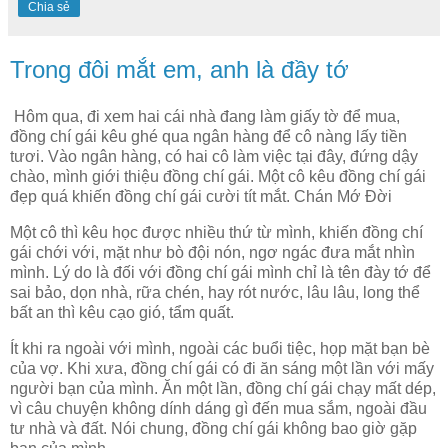
Chia sẻ
Trong đôi mắt em, anh là đầy tớ
Hôm qua, đi xem hai cái nhà đang làm giấy tờ để mua,
đồng chí gái kêu ghé qua ngân hàng để cô nàng lấy tiền
tươi. Vào ngân hàng, có hai cô làm việc tại đây, đứng dậy
chào, mình giới thiệu đồng chí gái. Một cô kêu đồng chí gái
đẹp quá khiến đồng chí gái cười tít mắt. Chán Mớ Đời
Một cô thì kêu học được nhiều thứ từ mình, khiến đồng chí
gái chới với, mặt như bò đội nón, ngơ ngác đưa mắt nhìn
mình. Lý do là đối với đồng chí gái mình chỉ là tên đày tớ để
sai bảo, dọn nhà, rữa chén, hay rót nước, lâu lâu, long thể
bất an thì kêu cạo gió, tẩm quất.
Ít khi ra ngoài với mình, ngoài các buổi tiệc, họp mặt bạn bè
của vợ. Khi xưa, đồng chí gái có đi ăn sáng một lần với mấy
người bạn của mình. Ăn một lần, đồng chí gái chạy mất dép,
vì câu chuyện không dính dáng gì đến mua sắm, ngoài đầu
tư nhà và đất. Nói chung, đồng chí gái không bao giờ gặp