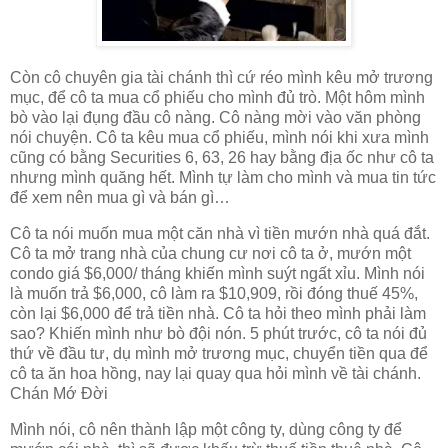
Còn cô chuyên gia tài chánh thì cứ réo mình kêu mở trương
mục, để cô ta mua cổ phiếu cho mình đủ trò. Một hôm mình
bò vào lại đụng đầu cô nàng. Cô nàng mời vào văn phòng
nói chuyện. Cô ta kêu mua cổ phiếu, mình nói khi xưa mình
cũng có bằng Securities 6, 63, 26 hay bằng địa ốc như cô ta
nhưng mình quăng hết. Mình tự làm cho mình và mua tin tức
để xem nên mua gì và bán gì…
Cô ta nói muốn mua một căn nhà vì tiền mướn nhà quá đắt.
Cô ta mở trang nhà của chung cư nơi cô ta ở, mướn một
condo giá $6,000/ tháng khiến mình suýt ngất xỉu. Mình nói
là muốn trả $6,000, cô làm ra $10,909, rồi đóng thuế 45%,
còn lại $6,000 để trả tiền nhà. Cô ta hỏi theo mình phải làm
sao? Khiến mình như bò đội nón. 5 phút trước, cô ta nói đủ
thứ về đầu tư, dụ mình mở trương mục, chuyển tiền qua để
cô ta ăn hoa hồng, nay lại quay qua hỏi mình về tài chánh.
Chán Mớ Đời
Mình nói, cô nên thành lập một công ty, dùng công ty để