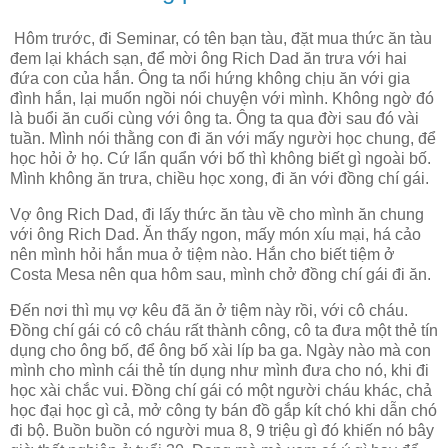
Hôm trước, đi Seminar, có tên bạn tàu, đặt mua thức ăn tàu
đem lại khách sạn, để mời ông Rich Dad ăn trưa với hai
đứa con của hắn. Ông ta nổi hứng không chịu ăn với gia
đình hắn, lại muốn ngồi nói chuyện với mình. Không ngờ đó
là buổi ăn cuối cùng với ông ta. Ông ta qua đời sau đó vài
tuần. Mình nói thằng con đi ăn với mấy người học chung, để
học hỏi ở họ. Cứ lẩn quẩn với bố thì không biết gì ngoài bố.
Mình không ăn trưa, chiều học xong, đi ăn với đồng chí gái.
Vợ ông Rich Dad, đi lấy thức ăn tàu về cho mình ăn chung
với ông Rich Dad. Ăn thấy ngon, mấy món xíu mại, há cảo
nên mình hỏi hắn mua ở tiệm nào. Hắn cho biết tiệm ở
Costa Mesa nên qua hôm sau, mình chở đồng chí gái đi ăn.
Đến nơi thì mụ vợ kêu đã ăn ở tiệm này rồi, với cô cháu.
Đồng chí gái có cô cháu rất thành công, cô ta đưa một thẻ tín
dụng cho ông bố, để ông bố xài líp ba ga. Ngày nào mà con
mình cho mình cái thẻ tín dụng như mình đưa cho nó, khi đi
học xài chắc vui. Đồng chí gái có một người cháu khác, chả
học đại học gì cả, mở công ty bán đồ gắp kít chó khi dẫn chó
đi bộ. Buồn buồn có người mua 8, 9 triệu gì đó khiến nó bây