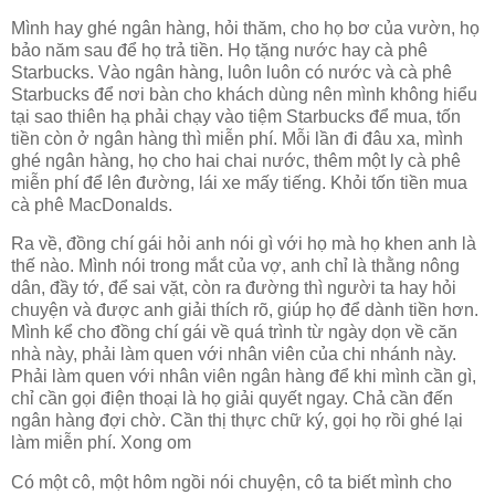
Mình hay ghé ngân hàng, hỏi thăm, cho họ bơ của vườn, họ
bảo năm sau để họ trả tiền. Họ tặng nước hay cà phê
Starbucks. Vào ngân hàng, luôn luôn có nước và cà phê
Starbucks để nơi bàn cho khách dùng nên mình không hiểu
tại sao thiên hạ phải chạy vào tiệm Starbucks để mua, tốn
tiền còn ở ngân hàng thì miễn phí. Mỗi lần đi đâu xa, mình
ghé ngân hàng, họ cho hai chai nước, thêm một ly cà phê
miễn phí để lên đường, lái xe mấy tiếng. Khỏi tốn tiền mua
cà phê MacDonalds.
Ra về, đồng chí gái hỏi anh nói gì với họ mà họ khen anh là
thế nào. Mình nói trong mắt của vợ, anh chỉ là thằng nông
dân, đầy tớ, để sai vặt, còn ra đường thì người ta hay hỏi
chuyện và được anh giải thích rõ, giúp họ để dành tiền hơn.
Mình kể cho đồng chí gái về quá trình từ ngày dọn về căn
nhà này, phải làm quen với nhân viên của chi nhánh này.
Phải làm quen với nhân viên ngân hàng để khi mình cần gì,
chỉ cần gọi điện thoại là họ giải quyết ngay. Chả cần đến
ngân hàng đợi chờ. Cần thị thực chữ ký, gọi họ rồi ghé lại
làm miễn phí. Xong om
Có một cô, một hôm ngồi nói chuyện, cô ta biết mình cho