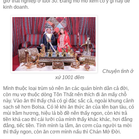
giờ thất nghiệp ở tuổi 30. Đang mò mò xem có ý gì hay để
kinh doanh.
Chuyện tình ở
xứ 1001 đêm
Mình thuộc loại trùm sò nên ăn các quán bình dân cả đời,
còn mụ vợ thuộc dòng Tôn Thất nên thích đi ăn mấy chỗ
này. Vào ăn thì thấy chả có gì đặc sắc cả, ngoài khung cảnh
sạch sẽ hơn Bolsa. Có lẻ khi ăn thức ăn của tên bạn tàu, có
mùi trầm hương, hiệu lá bồ đề nên thấy ngon, còn khi trả
tiền khá cao thì cái lưỡi của mình thấy khác khác, hơi đắng
đắng, tiếc tiền. Tính mình lạ lắm, ăn cơm của người ta mời
thì thấy ngon, còn ăn cơm mình nấu thì Chán Mớ Đời.