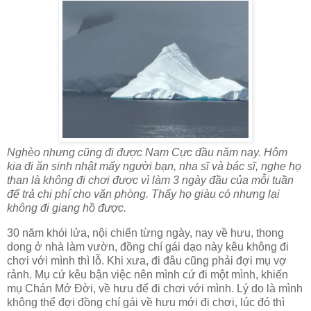
Nghèo nhưng cũng đi được Nam Cực đầu năm nay. Hôm
kia đi ăn sinh nhật mấy người bạn, nha sĩ và bác sĩ, nghe họ
than là không đi chơi được vì làm 3 ngày đầu của mỗi tuần
để trả chi phí cho văn phòng. Thấy họ giàu có nhưng lại
không đi giang hồ được.
30 năm khói lửa, nội chiến từng ngày, nay về hưu, thong
dong ở nhà làm vườn, đồng chí gái dạo này kêu không đi
chơi với mình thì lỗ. Khi xưa, đi đâu cũng phải đợi mụ vợ
rảnh. Mụ cứ kêu bận việc nên mình cứ đi một mình, khiến
mụ Chán Mớ Đời, về hưu để đi chơi với mình. Lý do là mình
không thể đợi đồng chí gái về hưu mới đi chơi, lúc đó thì