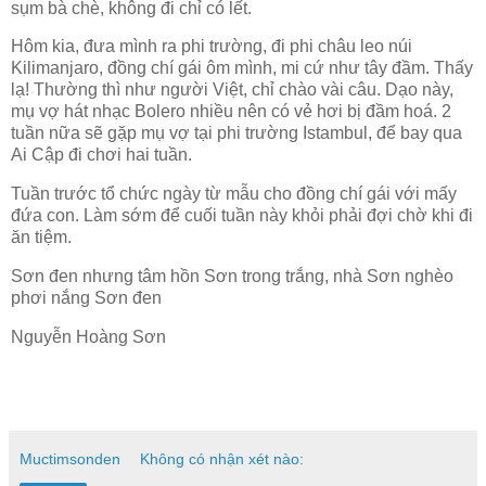
sụm bà chè, không đi chỉ có lết.
Hôm kia, đưa mình ra phi trường, đi phi châu leo núi
Kilimanjaro, đồng chí gái ôm mình, mi cứ như tây đầm. Thấy
lạ! Thường thì như người Việt, chỉ chào vài câu. Dạo này,
mụ vợ hát nhạc Bolero nhiều nên có vẻ hơi bị đầm hoá. 2
tuần nữa sẽ gặp mụ vợ tại phi trường Istambul, để bay qua
Ai Cập đi chơi hai tuần.
Tuần trước tổ chức ngày từ mẫu cho đồng chí gái với mấy
đứa con. Làm sớm để cuối tuần này khỏi phải đợi chờ khi đi
ăn tiệm.
Sơn đen nhưng tâm hồn Sơn trong trắng, nhà Sơn nghèo
phơi nắng Sơn đen
Nguyễn Hoàng Sơn
Muctimsonden
Không có nhận xét nào: