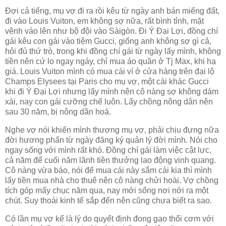
Đợi cả tiếng, mụ vợ đi ra rồi kêu từ ngày anh bán miếng đất,
đi vào Louis Vuiton, em không sợ nữa, rất bình tỉnh, mặt
vênh váo lên như bộ đội vào Sàigòn. Đi Ý Đại Lợi, đồng chí
gái kêu con gái vào tiệm Gucci, giống anh không sợ gì cả,
hỏi đủ thứ trò, trong khi đồng chí gái từ ngày lấy mình, không
tiền nên cứ lo ngay ngáy, chỉ mua áo quần ở Tj Max, khi hạ
giá. Louis Vuiton mình có mua cái ví ở cửa hàng trên đại lộ
Champs Elysees tại Paris cho mụ vợ, một cái khác Gucci
khi đi Ý Đại Lợi nhưng lấy mình nên cô nàng sợ không dám
xài, nay con gái cưỡng chế luôn. Lấy chồng nông dân nên
sau 30 năm, bị nông dân hoá.
Nghe vợ nói khiến mình thương mụ vợ, phải chịu đựng nữa
đời hương phấn từ ngày đăng ký quản lý đời mình. Nói cho
ngay sống với mình rất khó. Đồng chí gái làm việc cật lực,
cả năm để cuối năm lãnh tiền thưởng lao động vinh quang.
Cô nàng vừa báo, nói để mua cái này sắm cái kia thì mình
lấy tiền mua nhà cho thuê nên cô nàng chửi hoài. Vợ chồng
tích góp mấy chục năm qua, nay mới sống nơi nới ra một
chút. Suy thoái kinh tế sắp đến nên cũng chưa biết ra sao.
Có lần mụ vợ kể là lý do quyết định đong gạo thổi cơm với