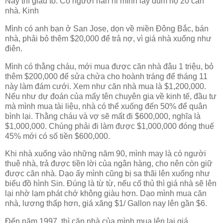
Nay thì giàu to. Có người năn nỉ mình lấy dùm họ 20 căn
nhà. Kinh
Mình có anh bạn ở San Jose, dọn về miền Đông Bắc, bán
nhà, phải bỏ thêm $20,000 để trả nợ, vì giá nhà xuống như
điên.
Mình có thằng cháu, mới mua được căn nhà đâu 1 triệu, bỏ
thêm $200,000 để sửa chửa cho hoành tráng để tháng 11
này làm đám cưới. Xem như căn nhà mua là $1,200,000.
Nếu như dự đoán của mấy tên chuyên gia về kinh tế, đầu tư
mà mình mua tài liệu, nhà có thể xuống đến 50% để quân
bình lại. Thằng cháu và vợ sẽ mất đi $600,000, nghĩa là
$1,000,000. Chúng phải đi làm được $1,000,000 đóng thuế
45% mới có số tiền $600,000.
Khi nhà xuống vào những năm 90, mình may là có người
thuê nhà, trả được tiền lời của ngân hàng, cho nên còn giữ
được căn nhà. Dạo ấy mình cũng bị sa thãi lên xuống như
biểu đồ hình Sin. Đúng là từ từ, nếu cố thủ thì giá nhà sẽ lên
lại nhờ lạm phát chớ không giàu hơn. Dạo mình mua căn
nhà, lương thấp hơn, giá xăng $1/ Gallon nay lên gần $6.
Đến năm 1997, thì căn nhà của mình mua lên lại giá