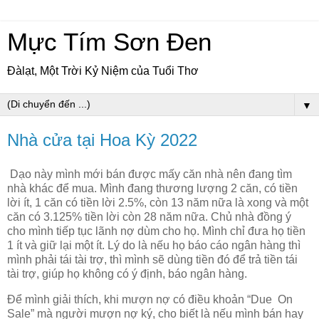
Mực Tím Sơn Đen
Đàlạt, Một Trời Kỷ Niệm của Tuổi Thơ
▼
Nhà cửa tại Hoa Kỳ 2022
Dạo này mình mới bán được mấy căn nhà nên đang tìm
nhà khác để mua. Mình đang thương lượng 2 căn, có tiền
lời ít, 1 căn có tiền lời 2.5%, còn 13 năm nữa là xong và một
căn có 3.125% tiền lời còn 28 năm nữa. Chủ nhà đồng ý
cho mình tiếp tục lãnh nợ dùm cho họ. Mình chỉ đưa họ tiền
1 ít và giữ lại một ít. Lý do là nếu họ báo cáo ngân hàng thì
mình phải tái tài trợ, thì mình sẽ dùng tiền đó để trả tiền tái
tài trợ, giúp họ không có ý định, báo ngân hàng.
Để mình giải thích, khi mượn nợ có điều khoản “Due On
Sale” mà người mượn nợ ký, cho biết là nếu mình bán hay