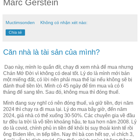
Marc Gerstein
Muctimsonden
Không có nhận xét nào:
Chia sẻ
Căn nhà là tài sản của mình?
Dạo này, mình lo quắn đít, chạy đi xem nhà để mua nhưng
Chán Mớ Đời vì không có deal tốt. Lý do là mình mới bán
một miếng đất, có lời nên phải mua thế lại nếu không sẽ bị
đánh thuế tiền lời. Mình có 45 ngày để tìm mua và có 6
tháng để sang tên. Sau đó, không mua thì đóng thuế.
Mình đang suy nghĩ có nên đóng thuế, và giữ tiền, đợi năm
2024 thì chạy ra đi mua lại. Lý do mua bây giờ, đến năm
2024, giá nhà có thể xuống 30-50%. Các chuyên gia về đầu
tư đều la trời là vô tiền khoáng hậu, te tua hơn năm 2008. Lý
do là covid, chính phủ in tiền để khỏi bị suy thoái kinh tế rồi
ông Biden lên, in tiếp tiền. Nay thì bà con hết sợ, vì chích 3,