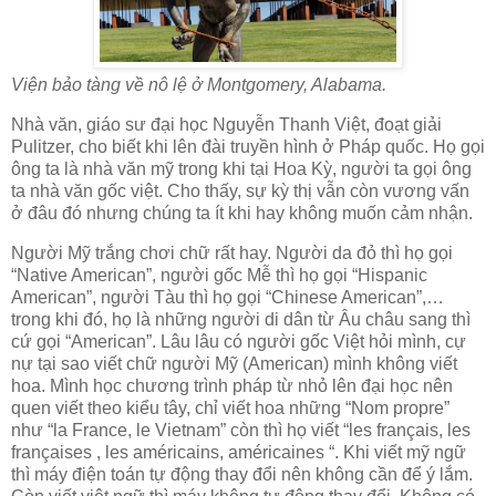
Viện bảo tàng về nô lệ ở Montgomery, Alabama.
Nhà văn, giáo sư đại học Nguyễn Thanh Việt, đoạt giải
Pulitzer, cho biết khi lên đài truyền hình ở Pháp quốc. Họ gọi
ông ta là nhà văn mỹ trong khi tại Hoa Kỳ, người ta gọi ông
ta nhà văn gốc việt. Cho thấy, sự kỳ thị vẫn còn vương vấn
ở đâu đó nhưng chúng ta ít khi hay không muốn cảm nhận.
Người Mỹ trắng chơi chữ rất hay. Người da đỏ thì họ gọi
“Native American”, người gốc Mễ thì họ gọi “Hispanic
American”, người Tàu thì họ gọi “Chinese American”,…
trong khi đó, họ là những người di dân từ Âu châu sang thì
cứ gọi “American”. Lâu lâu có người gốc Việt hỏi mình, cự
nự tại sao viết chữ người Mỹ (American) mình không viết
hoa. Mình học chương trình pháp từ nhỏ lên đại học nên
quen viết theo kiểu tây, chỉ viết hoa những “Nom propre”
như “la France, le Vietnam” còn thì họ viết “les français, les
françaises , les américains, américaines “. Khi viết mỹ ngữ
thì máy điện toán tự động thay đổi nên không cần để ý lắm.