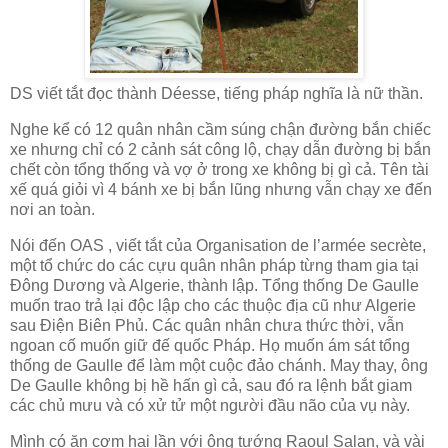
DS viết tắt đọc thành Déesse, tiếng pháp nghĩa là nữ thần.
Nghe kể có 12 quân nhân cầm súng chận đường bắn chiếc
xe nhưng chỉ có 2 cảnh sát công lộ, chạy dẫn đường bị bắn
chết còn tổng thống và vợ ở trong xe không bị gì cả. Tên tài
xế quá giỏi vì 4 bánh xe bị bắn lũng nhưng vẫn chạy xe đến
nơi an toàn.
Nói đến OAS , viết tắt của Organisation de l’armée secrète,
một tổ chức do các cựu quân nhân pháp từng tham gia tại
Đông Dương và Algerie, thành lập. Tổng thống De Gaulle
muốn trao trả lại độc lập cho các thuộc địa cũ như Algerie
sau Điện Biên Phủ. Các quân nhân chưa thức thời, vẫn
ngoan cố muốn giữ đế quốc Pháp. Họ muốn ám sát tổng
thống de Gaulle để làm một cuộc đảo chánh. May thay, ông
De Gaulle không bị hề hấn gì cả, sau đó ra lệnh bắt giam
các chủ mưu và có xử tử một người đầu não của vụ này.
Mình có ăn cơm hai lần với ông tướng Raoul Salan, và vài