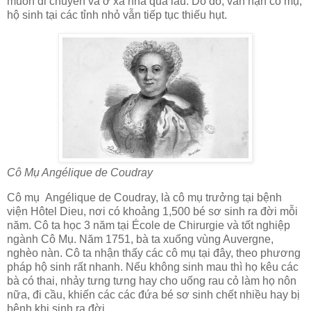
muốn di chuyển và ở xa nhà quá lâu. Do đó, vấn nạn cô mụ,
hộ sinh tại các tỉnh nhỏ vẫn tiếp tục thiếu hụt.
Cô Mụ Angélique de Coudray
Cô mụ Angélique de Coudray, là cô mụ trưởng tại bệnh
viện Hôtel Dieu, nơi có khoảng 1,500 bé sơ sinh ra đời mỗi
năm. Cô ta học 3 năm tại École de Chirurgie và tốt nghiệp
ngành Cô Mụ. Năm 1751, bà ta xuống vùng Auvergne,
nghèo nàn. Cô ta nhận thấy các cô mụ tại đây, theo phương
pháp hộ sinh rất nhanh. Nếu không sinh mau thì họ kêu các
bà có thai, nhảy tưng tưng hay cho uống rau cỏ làm họ nôn
nữa, đi cầu, khiến các các đứa bé sơ sinh chết nhiều hay bị
bệnh khi sinh ra đời.