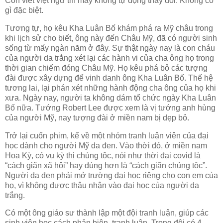
Còn viết việt ngữ thì máy không tự động thay đổi. Không có
gì đặc biệt.
Tương tự, họ kêu Kha Luân Bố khám phá ra Mỹ châu trong
khi lịch sử cho biết, ông này đến Châu Mỹ, đã có người sinh
sống từ mấy ngàn năm ở đây. Sự thật ngày nay là con cháu
của người da trắng xét lại các hành vi của cha ông họ trong
thời gian chiếm đóng Châu Mỹ. Họ kêu phá bỏ các tượng
đài được xây dựng để vinh danh ông Kha Luân Bố. Thế hệ
tương lai, lại phán xét những hành động cha ông của họ khi
xưa. Ngày nay, người ta không dám tổ chức ngày Kha Luân
Bố nữa. Tướng Robert Lee được xem là vị tướng anh hùng
của người Mỹ, nay tượng đài ở miền nam bị dẹp bỏ.
Trở lại cuốn phim, kể về một nhóm tranh luận viên của đại
học dành cho người Mỹ da đen. Vào thời đó, ở miền nam
Hoa Kỳ, có vụ kỳ thị chủng tộc, nói như thời đại covid là
“cách giãn xã hội” hay đúng hơn là “cách giãn chủng tộc”.
Người da đen phải mở trường đại học riêng cho con em của
họ, vì không được thâu nhận vào đại học của người da
trắng.
Có một ông giáo sư thành lập một đội tranh luận, giúp các
sinh viên học cách phản biện, tranh luận. Trong đội có 4