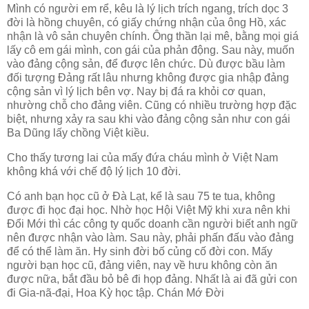
Mình có người em rể, kêu là lý lịch trích ngang, trích dọc 3
đời là hồng chuyên, có giấy chứng nhận của ông Hồ, xác
nhận là vô sản chuyên chính. Ông thần lại mê, bằng mọi giá
lấy cô em gái mình, con gái của phản động. Sau này, muốn
vào đảng cộng sản, để được lên chức. Dù được bầu làm
đối tượng Đảng rất lâu nhưng không được gia nhập đảng
cộng sản vì lý lịch bên vợ. Nay bị đá ra khỏi cơ quan,
nhường chỗ cho đảng viên. Cũng có nhiều trường hợp đặc
biệt, nhưng xảy ra sau khi vào đảng cộng sản như con gái
Ba Dũng lấy chồng Việt kiều.
Cho thấy tương lai của mấy đứa cháu mình ở Việt Nam
không khá với chế độ lý lịch 10 đời.
Có anh bạn học cũ ở Đà Lạt, kể là sau 75 te tua, không
được đi học đại học. Nhờ học Hội Việt Mỹ khi xưa nên khi
Đổi Mới thì các công ty quốc doanh cần người biết anh ngữ
nên được nhận vào làm. Sau này, phải phấn đấu vào đảng
để có thể làm ăn. Hy sinh đời bố củng cố đời con. Mấy
người bạn học cũ, đảng viên, nay về hưu không còn ăn
được nữa, bắt đầu bỏ bê đi họp đảng. Nhất là ai đã gửi con
đi Gia-nã-đại, Hoa Kỳ học tập. Chán Mớ Đời