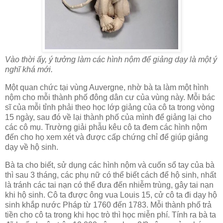
Vào thời ấy, ý tưởng làm các hình nộm để giảng dạy là một ý
nghĩ khá mới.
Một quan chức tại vùng Auvergne, nhờ bà ta làm một hình
nộm cho mỗi thành phố đông dân cư của vùng này. Mỗi bác
sĩ của mỗi tỉnh phải theo học lớp giảng của cô ta trong vòng
15 ngày, sau đó về lại thành phố của mình để giảng lại cho
các cô mụ. Trường giải phẫu kêu cô ta đem các hình nộm
đến cho họ xem xét và được cấp chứng chỉ để giúp giảng
dạy về hộ sinh.
Bà ta cho biết, sử dụng các hình nộm và cuốn sổ tay của bà
thì sau 3 tháng, các phụ nữ có thể biết cách để hộ sinh, nhất
là tránh các tai nạn có thể đưa đến nhiễm trùng, gây tai nạn
khi hộ sinh. Cô ta được ông vua Louis 15, cử cô ta đi dạy hộ
sinh khắp nước Pháp từ 1760 đến 1783. Mỗi thành phố trả
tiền cho cô ta trong khi học trò thì học miễn phí. Tính ra bà ta