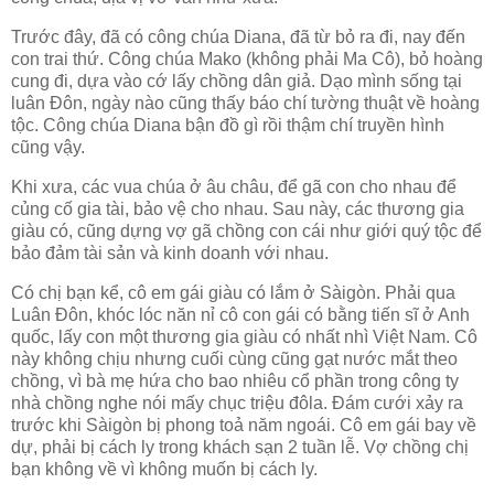
Trước đây, đã có công chúa Diana, đã từ bỏ ra đi, nay đến
con trai thứ. Công chúa Mako (không phải Ma Cô), bỏ hoàng
cung đi, dựa vào cớ lấy chồng dân giả. Dạo mình sống tại
luân Đôn, ngày nào cũng thấy báo chí tường thuật về hoàng
tộc. Công chúa Diana bận đồ gì rồi thậm chí truyền hình
cũng vậy.
Khi xưa, các vua chúa ở âu châu, để gã con cho nhau để
củng cố gia tài, bảo vệ cho nhau. Sau này, các thương gia
giàu có, cũng dựng vợ gã chồng con cái như giới quý tộc để
bảo đảm tài sản và kinh doanh với nhau.
Có chị bạn kể, cô em gái giàu có lắm ở Sàigòn. Phải qua
Luân Đôn, khóc lóc năn nỉ cô con gái có bằng tiến sĩ ở Anh
quốc, lấy con một thương gia giàu có nhất nhì Việt Nam. Cô
này không chịu nhưng cuối cùng cũng gạt nước mắt theo
chồng, vì bà mẹ hứa cho bao nhiêu cổ phần trong công ty
nhà chồng nghe nói mấy chục triệu đôla. Đám cưới xảy ra
trước khi Sàigòn bị phong toả năm ngoái. Cô em gái bay về
dự, phải bị cách ly trong khách sạn 2 tuần lễ. Vợ chồng chị
bạn không về vì không muốn bị cách ly.