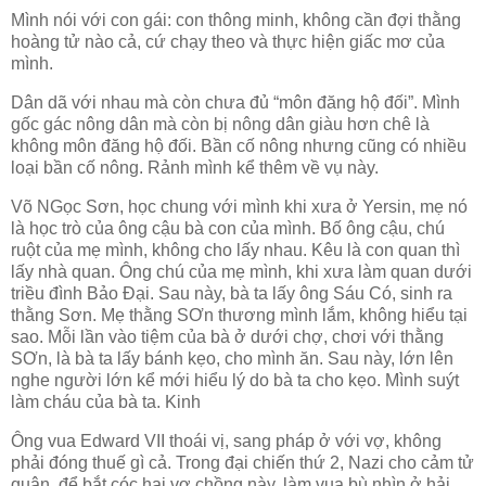
Mình nói với con gái: con thông minh, không cần đợi thằng
hoàng tử nào cả, cứ chạy theo và thực hiện giấc mơ của
mình.
Dân dã với nhau mà còn chưa đủ “môn đăng hộ đối”. Mình
gốc gác nông dân mà còn bị nông dân giàu hơn chê là
không môn đăng hộ đối. Bần cố nông nhưng cũng có nhiều
loại bần cố nông. Rảnh mình kể thêm về vụ này.
Võ NGọc Sơn, học chung với mình khi xưa ở Yersin, mẹ nó
là học trò của ông cậu bà con của mình. Bố ông cậu, chú
ruột của mẹ mình, không cho lấy nhau. Kêu là con quan thì
lấy nhà quan. Ông chú của mẹ mình, khi xưa làm quan dưới
triều đình Bảo Đại. Sau này, bà ta lấy ông Sáu Có, sinh ra
thằng Sơn. Mẹ thằng SƠn thương mình lắm, không hiểu tại
sao. Mỗi lần vào tiệm của bà ở dưới chợ, chơi với thằng
SƠn, là bà ta lấy bánh kẹo, cho mình ăn. Sau này, lớn lên
nghe người lớn kể mới hiểu lý do bà ta cho kẹo. Mình suýt
làm cháu của bà ta. Kinh
Ông vua Edward VII thoái vị, sang pháp ở với vợ, không
phải đóng thuế gì cả. Trong đại chiến thứ 2, Nazi cho cảm tử
quân, để bắt cóc hai vợ chồng này, làm vua bù nhìn ở hải