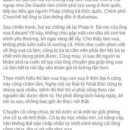
ngoại như De Gaulle làm chính phủ lưu vong ở Anh quốc,
tiếp tục kêu gọi người Pháp chống trả Đức quốc. Chính phủ
Churchill bổ ông ta làm thống đốc ở Bahamas.
Sau chiến tranh, hai vợ chồng về lại Pháp ở. Bà mẹ của ông
vua Edward VII này, không chịu gặp mặt con dâu dù con trai
mình yêu thương, bỏ ngai vàng để lấy. Cho thấy làm vua,
không phải luôn luôn là sướng cả. Hình như cuốn phim viết
về ông vua cà lăm, cũng bị bà ta cấm nên phải đợi khi bà ta
chết mới dựng phim được. Cũng may, vì sau đó người ta
khám phá ra cuốn sổ tay của ông chuyên gia giúp ông vua
cà lăm hết bị nói lắp nên khán giả rỏ tường tận hơn.
Theo mình hiểu thì làm vua hay con vua ở thời đại A còng
này cũng châm lắm. Nghe nói vợ thái tử Nhật Bản cũng bị
stress quá nhiều, bệnh đủ thứ trò vì phải sống theo các
nguyên tắc được định ra. Họ phải đóng kịch hàng ngày, ăn
nói ra sao, không bao giờ ăn thực nói thật.
Chuyện cô công chúa, từ bỏ tước vị là một sự giải phóng
cho cô ta về tinh thần. Cô ta du học nhiều nơi, có bằng cấp,
nên không thể nào chấp nhận tự nhốt mình trong cái lồng
công chúa, địa vị vớ vẩn như xưa.