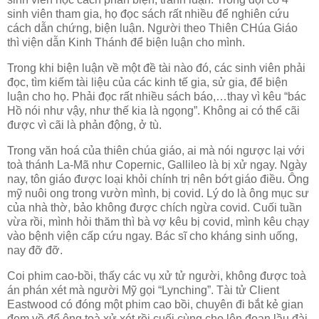
sinh viên tham gia, họ đọc sách rất nhiều để nghiên cứu
cách dẫn chứng, biện luận. Người theo Thiên CHúa Giáo
thì viện dẫn Kinh Thánh để biện luận cho mình.
Trong khi biện luận về một đề tài nào đó, các sinh viên phải
đọc, tìm kiếm tài liệu của các kinh tế gia, sử gia, để biện
luận cho họ. Phải đọc rất nhiều sách báo,…thay vì kêu “bác
Hồ nói như vậy, như thế kia là ngọng”. Không ai có thể cãi
được vì cãi là phản động, ở tù.
Trong văn hoá của thiên chúa giáo, ai mà nói ngược lại với
toà thánh La-Mã như Copernic, Gallileo là bị xử ngay. Ngày
nay, tôn giáo được loại khỏi chính trị nên bớt giáo điều. Ông
mỹ nuôi ong trong vườn mình, bị covid. Lý do là ông mục sư
của nhà thờ, bảo không được chích ngừa covid. Cuối tuần
vừa rồi, mình hỏi thăm thì bà vợ kêu bị covid, mình kêu chạy
vào bệnh viện cấp cứu ngay. Bác sĩ cho kháng sinh uống,
nay đỡ đỡ.
Coi phim cao-bồi, thấy các vụ xử tử người, không được toà
án phán xét mà người Mỹ gọi “Lynching”. Tài tử Client
Eastwood có đóng một phim cao bồi, chuyên đi bắt kẻ gian
đem về để ông toà xử xét rồi cuối cùng cho lên đoạn lầu đài