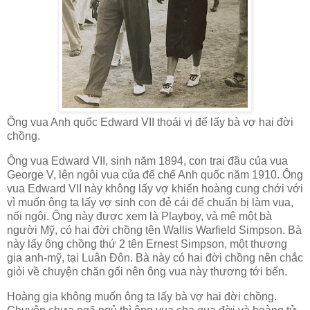
Ông vua Anh quốc Edward VII thoái vị để lấy bà vợ hai đời
chồng.
Ông vua Edward VII, sinh năm 1894, con trai đầu của vua
George V, lên ngôi vua của đế chế Anh quốc năm 1910. Ông
vua Edward VII này không lấy vợ khiến hoàng cung chới với
vì muốn ông ta lấy vợ sinh con đẻ cái để chuẩn bị làm vua,
nối ngôi. Ông này được xem là Playboy, và mê một bà
người Mỹ, có hai đời chồng tên Wallis Warfield Simpson. Bà
này lấy ông chồng thứ 2 tên Ernest Simpson, một thương
gia anh-mỹ, tại Luân Đôn. Bà này có hai đời chồng nên chắc
giỏi về chuyện chăn gối nên ông vua này thương tới bến.
Hoàng gia không muốn ông ta lấy bà vợ hai đời chồng.