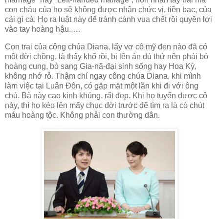
con cháu của họ sẽ không được nhận chức vị, tiền bạc, của
cải gì cả. Họ ra luật này để tránh cảnh vua chết rồi quyền lợi
vào tay hoàng hậu.,…
Con trai của công chúa Diana, lấy vợ cô mỹ đen nào đã có
một đời chồng, là thấy khổ rồi, bị lên án đủ thứ nên phải bỏ
hoàng cung, bò sang Gia-nã-đại sinh sống hay Hoa Kỳ,
không nhớ rỏ. Thậm chí ngay công chúa Diana, khi mình
làm việc tại Luân Đôn, có gặp mặt một lần khi đi với ông
chủ. Bà này cao kinh khủng, rất đẹp. Khi họ tuyển được cô
này, thì họ kéo lên mấy chục đời trước để tìm ra là có chút
máu hoàng tộc. Không phải con thường dân.