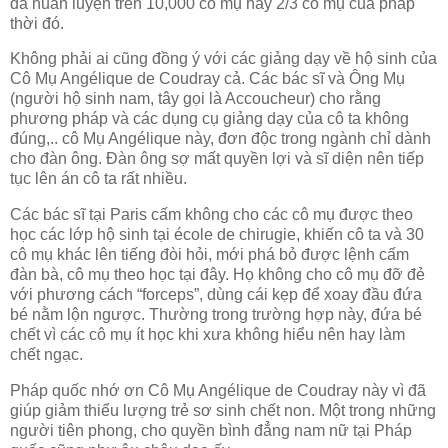
đã huấn luyện trên 10,000 cô mụ hay 2/3 cô mụ của pháp
thời đó.
Không phải ai cũng đồng ý với các giảng dạy về hộ sinh của
Cô Mụ Angélique de Coudray cả. Các bác sĩ và Ông Mụ
(người hộ sinh nam, tây gọi là Accoucheur) cho rằng
phương pháp và các dụng cụ giảng dạy của cô ta không
đúng,.. cô Mụ Angélique này, đơn độc trong ngành chỉ dành
cho đàn ông. Đàn ông sợ mất quyền lợi và sĩ diện nên tiếp
tục lên án cô ta rất nhiều.
Các bác sĩ tại Paris cấm không cho các cô mụ được theo
học các lớp hộ sinh tại école de chirugie, khiến cô ta và 30
cô mụ khác lên tiếng đòi hỏi, mới phá bỏ được lệnh cấm
đàn bà, cô mụ theo học tại đây. Họ không cho cô mụ đỡ đẻ
với phương cách “forceps”, dùng cái kẹp để xoay đầu đứa
bé nằm lộn ngược. Thường trong trường hợp này, đứa bé
chết vì các cô mụ ít học khi xưa không hiểu nên hay làm
chết ngạc.
Pháp quốc nhớ ơn Cô Mụ Angélique de Coudray này vì đã
giúp giảm thiểu lượng trẻ sơ sinh chết non. Một trong những
người tiên phong, cho quyền bình đẳng nam nữ tại Pháp