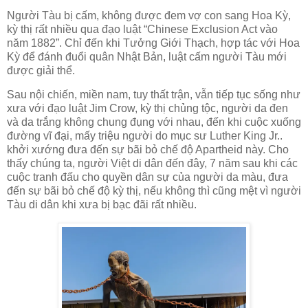
Người Tàu bị cấm, không được đem vợ con sang Hoa Kỳ,
kỳ thị rất nhiều qua đạo luật “Chinese Exclusion Act vào
năm 1882”. Chỉ đến khi Tưởng Giới Thạch, hợp tác với Hoa
Kỳ để đánh đuổi quân Nhật Bản, luật cấm người Tàu mới
được giải thể.
Sau nội chiến, miền nam, tuy thất trận, vẫn tiếp tục sống như
xưa với đạo luật Jim Crow, kỳ thị chủng tộc, người da đen
và da trắng không chung đụng với nhau, đến khi cuộc xuống
đường vĩ đại, mấy triệu người do mục sư Luther King Jr..
khởi xướng đưa đến sự bãi bỏ chế độ Apartheid này. Cho
thấy chúng ta, người Việt di dân đến đây, 7 năm sau khi các
cuộc tranh đấu cho quyền dân sự của người da màu, đưa
đến sự bãi bỏ chế độ kỳ thị, nếu không thì cũng mệt vì người
Tàu di dân khi xưa bị bạc đãi rất nhiều.