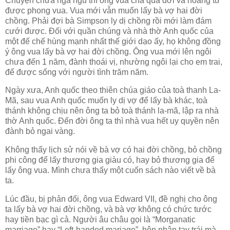
Chuyện chưa ngã ngủ thì ông vua cha qua đời và hoàng tử
được phong vua. Vua mới vẫn muốn lấy bà vợ hai đời
chồng. Phải đợi bà Simpson ly dị chồng rồi mới làm đám
cưới được. Đối với quần chúng và nhà thờ Anh quốc của
một đế chế hùng mạnh nhất thế giới dạo ấy, họ không đồng
ý ông vua lấy bà vợ hai đời chồng. Ông vua mới lên ngôi
chưa đến 1 năm, đành thoái vị, nhường ngôi lại cho em trai,
để được sống với người tình trăm năm.
Ngày xưa, Anh quốc theo thiên chúa giáo của toà thanh La-
Mã, sau vua Anh quốc muốn ly dị vợ để lấy bà khác, toà
thánh không chịu nên ông ta bỏ toà thánh la-mã, lập ra nhà
thờ Anh quốc. Đến đời ông ta thì nhà vua hết uy quyền nên
đành bỏ ngai vàng.
Không thấy lịch sử nói về bà vợ có hai đời chồng, bỏ chồng
phi công để lấy thương gia giàu có, hay bỏ thương gia để
lấy ông vua. Mình chưa thấy một cuốn sách nào viết về bà
ta.
Lúc đầu, bị phản đối, ông vua Edward VII, đề nghị cho ông
ta lấy bà vợ hai đời chồng, và bà vợ không có chức tước
hay tiền bạc gì cả. Người âu châu gọi là “Morganatic
marriage” hay “Left-handed mariage”, hôn nhân tay trái mà