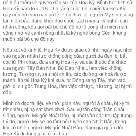
để hiểu thêm về quyền dân sự của Hoa Kỳ. Mình học lịch sử
Hoa Kỳ năm lớp 11B, cho rằng cuộc nội chiến tại Hoa Kỳ
gây nên bởi vấn nạn nô lệ. Trên thực tế, người Mỹ sinh sống
tại miền bắc, đang khởi đầu cuộc cách mạng kỹ nghệ, cần
nhân công, kêu gọi bãi bỏ chế độ nô lệ trong khi miền nam,
sống nhờ về canh nông nhất là kỹ nghệ bông Gòn, không
muốn bãi bỏ chế độ này.
Nếu xét về kinh tế, Hoa Kỳ được giàu có như ngày nay, nhờ
vào nguồn nhân lực không công của người da đen, bị bắt
cóc từ Phi châu, đưa sang Hoa Kỳ, và các thuộc địa khác
của người Tây Ban Nha, Bồ Đào Nhà,.. làm việc không
lương. Tương tự, sau nội chiến, các đường xe hoả được
thành lập tại Hoa Kỳ khi xưa, từ Đông sang Tây, nhờ vào
giới di cư gốc Trung Hoa, làm việc cật lực, ít lương, lại bị trù
dập.
Mình có đọc tài liệu về thời gian này, người á châu, bị kỳ thị
rất nhiều, bị hạ sát khơi khơi. Sau vụ tấn công Trân Châu
Cảng, người Mỹ gốc Nhật Bản, bị nhốt vào các trại tập trung.
Lý do, người Mỹ sợ họ làm nội tuyến cho Nhật Bản, trong
khi có nhiều người Mỹ gốc Nhật Bản, tham gia quân đội
Hoa Kỳ đi đáng giặc ở á châu.