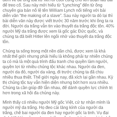
để treo cổ. Sau này mới hiểu từ “Lynching” đến từ ông
chuyên gia bán nô lệ tên William Lynch nổi tiếng với bài
diễn văn “the making of a slave”. Sau này người ta dò lại thì
bài diễn văn này được viết trước 30 năm trước khi ông ta ra
đời. Người da trắng vẫn tin vào thuyết da trắng độc tôn. 40%
người Mỹ da trắng được xem là gốc gác Đức quốc, và
chúng ta đã biết Hitler lên ngôi nhờ vào thuyết da trắng độc
tôn.
Chúng ta sống trong một nền dân chủ, được xem là khá
nhất thế giới nhưng phải hiểu là không phải tự nhiên chúng
ta có mà là một quá trình đấu tranh cho quyền làm người,
quyền lợi từ nhiều chủng tộc khác nhau. Người da đen,
người da đỏ, người da vàng, đi trước chúng ta đã chịu
nhiều thua thiệt. Thế giới ngày nay, đã xích lại gần nhau. Kỳ
thị chủng tộc tuy vẫn hiện diện nhưng bớt hơn xưa nhiều.
Chúng ta cần giúp đỡ lẫn nhau, để dành quyền lực chính trị
hơn trong xã hội đa chủng này.
Mình thấy có nhiều người Mỹ gốc Việt, cứ tự nhận mình là
người mỹ da trắng. Họ đeo cái lăng kính của người da
trắng, chê bai người da đen hay người gốc la tinh. Vụ đại