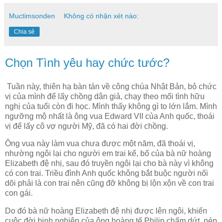
Muctimsonden
Không có nhận xét nào:
Chia sẻ
Chọn Tình yêu hay chức tước?
Tuần này, thiên hạ bàn tán về công chúa Nhật Bản, bỏ chức
vị của mình để lấy chồng dân giả, chạy theo mối tình hữu
nghị của tuổi còn đi học. Mình thấy không gì to lớn lắm. Mình
ngưỡng mộ nhất là ông vua Edward VII của Anh quốc, thoái
vị để lấy cô vợ người Mỹ, đã có hai đời chồng.
Ông vua này làm vua chưa được một năm, đã thoái vị,
nhường ngôi lại cho người em trai kế, bố của bà nữ hoàng
Elizabeth đệ nhị, sau đó truyền ngôi lại cho bà này vì không
có con trai. Triều đình Anh quốc không bắt buộc người nối
dõi phải là con trai nên cũng đỡ không bị lộn xộn về con trai
con gái.
Do đó bà nữ hoàng Elizabeth đệ nhị được lên ngôi, khiến
cuộc đời binh nghiệp của ông hoàng tế Philip chấm dứt, nép