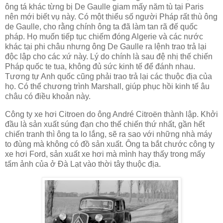
ông tá khác từng bị De Gaulle giam mấy năm tù tại Paris
nên mới biết vụ này. Có một thiểu số người Pháp rất thù ông
de Gaulle, cho rằng chính ông ta đã làm tan rã đế quốc
pháp. Họ muốn tiếp tục chiếm đóng Algerie và các nước
khác tại phi châu nhưng ông De Gaulle ra lệnh trao trả lại
độc lập cho các xứ này. Lý do chính là sau đệ nhị thế chiến
Pháp quốc te tua, không đủ sức kinh tế để đánh nhau.
Tương tự Anh quốc cũng phải trao trả lại các thuộc địa của
họ. Có thể chương trình Marshall, giúp phục hồi kinh tế âu
châu có điều khoản này.
Công ty xe hơi Citroen do ông André Citroën thành lập. Khởi
đầu là sản xuất súng đạn cho thế chiến thứ nhất, gần hết
chiến tranh thì ông ta lo lắng, sẽ ra sao với những nhà máy
to đùng mà không có đồ sản xuất. Ông ta bắt chước công ty
xe hơi Ford, sản xuất xe hơi mà mình hay thấy trong mấy
tấm ảnh của ở Đà Lạt vào thời tây thuộc địa.