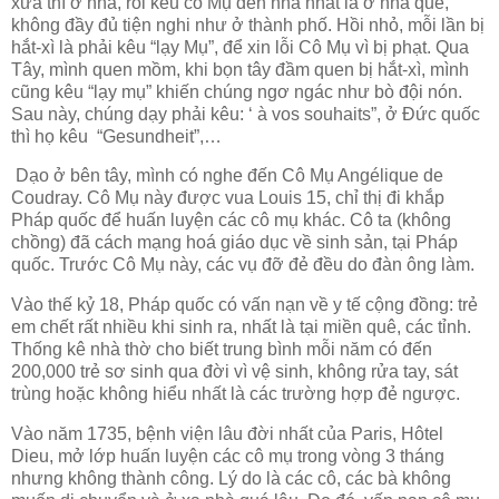
xưa thì ở nhà, rồi kêu cô Mụ đến nhà nhất là ở nhà quê,
không đầy đủ tiện nghi như ở thành phố. Hồi nhỏ, mỗi lần bị
hắt-xì là phải kêu “lạy Mụ”, để xin lỗi Cô Mụ vì bị phạt. Qua
Tây, mình quen mồm, khi bọn tây đầm quen bị hắt-xì, mình
cũng kêu “lạy mụ” khiến chúng ngơ ngác như bò đội nón.
Sau này, chúng dạy phải kêu: ‘ à vos souhaits”, ở Đức quốc
thì họ kêu “Gesundheit”,…
Dạo ở bên tây, mình có nghe đến Cô Mụ Angélique de
Coudray. Cô Mụ này được vua Louis 15, chỉ thị đi khắp
Pháp quốc để huấn luyện các cô mụ khác. Cô ta (không
chồng) đã cách mạng hoá giáo dục về sinh sản, tại Pháp
quốc. Trước Cô Mụ này, các vụ đỡ đẻ đều do đàn ông làm.
Vào thế kỷ 18, Pháp quốc có vấn nạn về y tế cộng đồng: trẻ
em chết rất nhiều khi sinh ra, nhất là tại miền quê, các tỉnh.
Thống kê nhà thờ cho biết trung bình mỗi năm có đến
200,000 trẻ sơ sinh qua đời vì vệ sinh, không rửa tay, sát
trùng hoặc không hiểu nhất là các trường hợp đẻ ngược.
Vào năm 1735, bệnh viện lâu đời nhất của Paris, Hôtel
Dieu, mở lớp huấn luyện các cô mụ trong vòng 3 tháng
nhưng không thành công. Lý do là các cô, các bà không