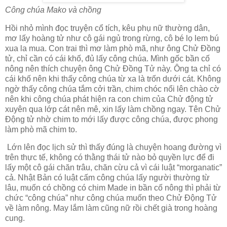
Công chúa Mako và chồng
Hồi nhỏ mình đọc truyện cổ tích, kêu phụ nữ thường dân,
mơ lấy hoàng tử như cô gái ngủ trong rừng, cô bé lọ lem bú
xua la mua. Con trai thì mơ làm phò mã, như ông Chử Đồng
tử, chỉ cần có cái khố, đủ lấy công chúa. Mình gốc bần cố
nông nên thích chuyện ông Chử Đồng Tử này. Ông ta chỉ có
cái khố nên khi thấy công chúa từ xa là trốn dưới cát. Không
ngờ thấy công chúa tắm cởi trần, chim chóc nổi lên chào cờ
nên khi công chúa phát hiện ra con chim của Chử động tử
xuyên qua lớp cát nên mê, xin lấy làm chồng ngay. Tên Chử
Động tử nhờ chim to mới lấy được công chúa, được phong
làm phò mã chim to.
Lớn lên đọc lịch sử thì thấy đúng là chuyện hoang đường vì
trên thực tế, không có thằng thái tử nào bỏ quyền lực để đi
lấy một cô gái chăn trâu, chăn cừu cả vì cái luật “morganatic”
cả. Nhật Bản có luật cấm công chúa lấy người thường từ
lâu, muốn có chồng có chim Made in bần cố nông thì phải từ
chức “công chúa” như công chúa muốn theo Chử Động Tử
về làm nông. May lắm làm cũng nữ rồi chết già trong hoàng
cung.