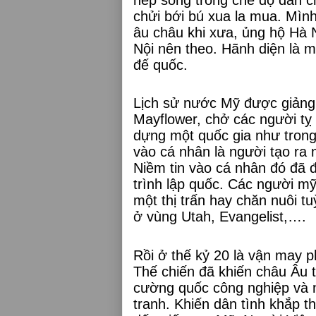
chửi bới bú xua la mua. Mình
âu châu khi xưa, ủng hộ Hà N
Nội nên theo. Hãnh diện là m
đế quốc.
Lịch sử nước Mỹ được giảng 
Mayflower, chở các người tỵ
dựng một quốc gia như trong 
vào cá nhân là người tạo ra 
Niềm tin vào cá nhân đó đã đ
trình lập quốc. Các người mỹ
một thị trấn hay chăn nuôi t
ở vùng Utah, Evangelist,….
Rồi ở thế kỷ 20 là vận may 
Thế chiến đã khiến châu Âu 
cường quốc công nghiệp và n
tranh. Khiến dân tình khắp 