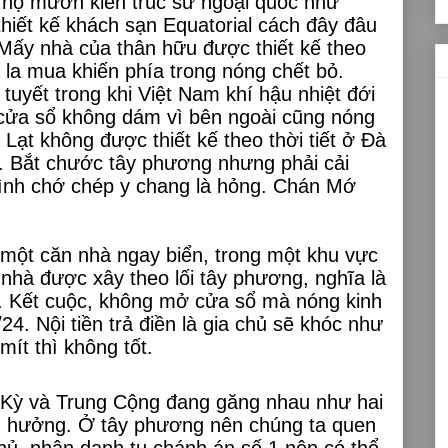
ể họ mướn kiến trúc sư ngoại quốc như
thiết kế khách sạn Equatorial cách đây đâu
 Mấy nhà của thân hữu được thiết kế theo
 la mua khiến phía trong nóng chết bỏ.
ó tuyết trong khi Việt Nam khí hậu nhiệt đới
ửa sổ không dám vì bên ngoài cũng nóng
Lạt không được thiết kế theo thời tiết ở Đà
. Bắt chước tây phương nhưng phải cải
ình chớ chép y chang là hỏng. Chán Mớ
một căn nhà ngay biển, trong một khu vực
nhà được xây theo lối tây phương, nghĩa là
i. Kết cuộc, không mở cửa sổ mà nóng kinh
4. Nội tiền trả điền là gia chủ sẽ khóc như
ít thì không tốt.
 Kỳ và Trung Cộng đang găng nhau như hai
h hưởng. Ở tây phương nên chúng ta quen
hủ, nhân danh tu chánh án số 1 nên có thể