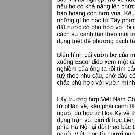
nếu họ có khả năng lên chức
bảo hoàng còn hơn vua. Kêu
những gì họ học từ Tây phươ
đất nước có phù hợp với lối 
cách sự canh tân theo môi t
dụng triệt để phương cách t
Điển hình cái vườn bơ của mì
xuống Escondido xem một cá
nghiệm của ông ta rồi tìm c
tuỳ theo nhu cầu, chớ đâu có
chắc phù hợp với vườn mình
Lấy trường hợp Việt Nam Cộ
từ pHáp về, kêu phải canh t
người du học từ Hoa Kỳ về t
đụng trận với giới đi học Li
phía Hà Nội lại đòi theo bác
người Việt, học từ người ngo