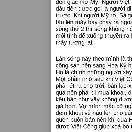
đến giấc mơ Mỹ. Người Việt 
đầu tiên được gọi là người d
trước. Khi người Mỹ rời Sàig
tàu lên máy bay chạy ra ngoà
sóng thứ 2 thì sống không n
mối tình để xuống thuyền ra k
thấy tương lai.
Làn sóng này theo mình là th
cộng sản nên sang Hoa Kỳ họ 
Họ là chính những người xây 
Một phần nhờ sau khi Việt Cộ
phải lết ra chợ trời, bán lạc
quá nên phải đi mua khoai, 
kêu bán như vậy không được,
giá hơn. Vợ mình mắc cỡ ngồ
đem khoai về náu lên cho cá
quen buôn bán nên khi qua H
được Việt Cộng giúp xoá bỏ 