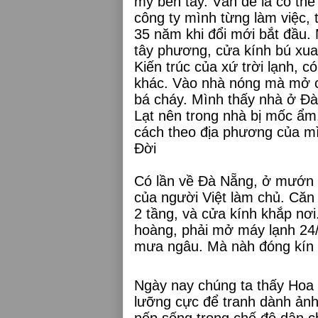
mỹ bên tây. Vấn đề là có th
công ty mình từng làm việc, 
35 năm khi đổi mới bắt đầu.
tây phương, cửa kính bú xua
Kiến trúc của xứ trời lạnh, c
khác. Vào nhà nóng mà mở c
bá cháy. Mình thấy nhà ở Đà 
Lạt nên trong nhà bị mốc ẩm
cách theo địa phương của m
Đời
Có lần về Đà Nẵng, ở mướn 
của người Việt làm chủ. Căn 
2 tầng, và cửa kính khắp nơ
hoàng, phải mở máy lạnh 24/2
mưa ngâu. Mà nàh đóng kín m
Ngày nay chúng ta thấy Hoa
lưỡng cực để tranh dành ản
nếp sống trong chế độ dân c