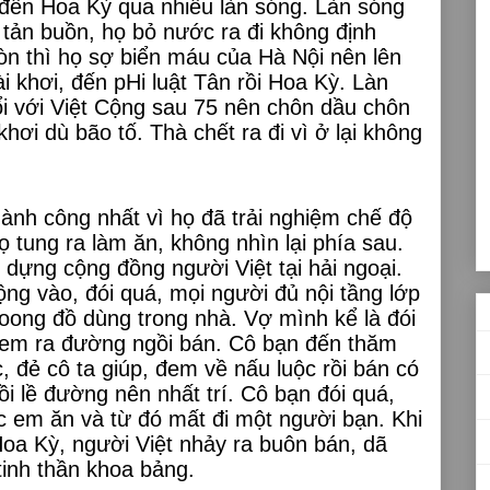
đến Hoa Kỳ qua nhiều làn sóng. Làn sóng
i tản buồn, họ bỏ nước ra đi không định
òn thì họ sợ biển máu của Hà Nội nên lên
i khơi, đến pHi luật Tân rồi Hoa Kỳ. Làn
ổi với Việt Cộng sau 75 nên chôn dầu chôn
hơi dù bão tố. Thà chết ra đi vì ở lại không
ành công nhất vì họ đã trải nghiệm chế độ
tung ra làm ăn, không nhìn lại phía sau.
dựng cộng đồng người Việt tại hải ngoại.
ng vào, đói quá, mọi người đủ nội tầng lớp
-xoong đồ dùng trong nhà. Vợ mình kể là đói
đem ra đường ngồi bán. Cô bạn đến thăm
 đẻ cô ta giúp, đem về nấu luộc rồi bán có
i lề đường nên nhất trí. Cô bạn đói quá,
c em ăn và từ đó mất đi một người bạn. Khi
oa Kỳ, người Việt nhảy ra buôn bán, dã
tinh thần khoa bảng.