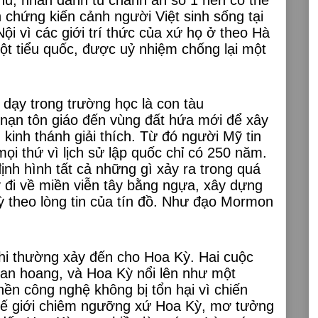
 chứng kiến cảnh người Việt sinh sống tại
ội vì các giới trí thức của xứ họ ở theo Hà
ột tiểu quốc, được uỷ nhiệm chống lại một
dạy trong trường học là con tàu
 nạn tôn giáo đến vùng đất hứa mới để xây
kinh thánh giải thích. Từ đó người Mỹ tin
mọi thứ vì lịch sử lập quốc chỉ có 250 năm.
ịnh hình tất cả những gì xảy ra trong quá
 đi về miền viễn tây bằng ngựa, xây dựng
uỳ theo lòng tin của tín đồ. Như đạo Mormon
phi thường xảy đến cho Hoa Kỳ. Hai cuộc
tan hoang, và Hoa Kỳ nổi lên như một
ền công nghệ không bị tổn hại vì chiến
thế giới chiêm ngưỡng xứ Hoa Kỳ, mơ tưởng