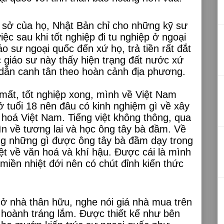
ứ sở của họ, Nhật Bản chỉ cho những kỹ sư
ệc sau khi tốt nghiệp đi tu nghiệp ở ngoại
o sư ngoại quốc đến xứ họ, trả tiền rất đắt
 giáo sư này thấy hiện trạng đất nước xứ
dẫn canh tân theo hoàn cảnh địa phương.
mất, tốt nghiệp xong, mình về Việt Nam
ở tuổi 18 nên đâu có kinh nghiệm gì về xây
 hoá Việt Nam. Tiếng việt không thông, qua
hìn về tương lai và học ông tây bà đầm. Về
ng những gì được ông tây bà đầm dạy trong
ệt về văn hoá và khí hậu. Được cái là mình
 miền nhiệt đới nên có chút đỉnh kiến thức
 ở nhà thân hữu, nghe nói giá nhà mua trên
ài hoành tráng lắm. Được thiết kế như bên