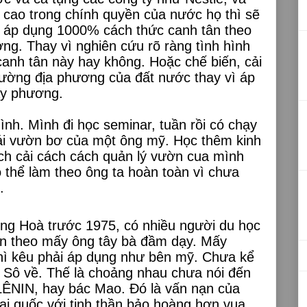
 cao trong chính quyền của nước họ thì sẽ
 áp dụng 1000% cách thức canh tân theo
ng. Thay vì nghiên cứu rõ ràng tình hình
canh tân này hay không. Hoặc chế biến, cải
rường địa phương của đất nước thay vì áp
ây phương.
nh. Mình đi học seminar, tuần rồi có chạy
i vườn bơ của một ông mỹ. Học thêm kinh
ách cải cách cách quản lý vườn cua mình
 thể làm theo ông ta hoàn toàn vì chưa
.
ng Hoà trước 1975, có nhiều người du học
ân theo mấy ông tây bà đầm dạy. Mấy
hì kêu phải áp dụng như bên mỹ. Chưa kể
ên Sô về. Thế là choảng nhau chưa nói đến
 LÊNIN, hay bác Mao. Đó là vấn nạn của
ại quốc với tinh thần bảo hoàng hơn vua.