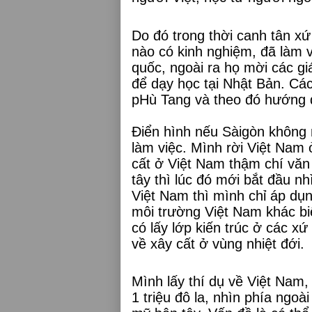
Do đó trong thời canh tân x
nào có kinh nghiệm, đã làm vi
quốc, ngoài ra họ mời các giá
để dạy học tại Nhật Bản. Các
pHù Tang và theo đó hướng 
Điển hình nếu Sàigòn không 
làm việc. Mình rời Việt Nam 
cất ở Việt Nam thậm chí văn
tây thì lúc đó mới bắt đầu n
Việt Nam thì mình chỉ áp dụ
môi trường Việt Nam khác bi
có lấy lớp kiến trúc ở các xứ
về xây cất ở vùng nhiệt đới.
Mình lấy thí dụ về Việt Nam,
1 triệu đô la, nhìn phía ngo