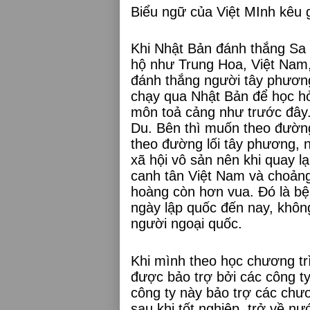
Biểu ngữ của Việt MInh kêu g
Khi Nhật Bản đánh thắng Sa 
hộ như Trung Hoa, Việt Nam,
đánh thắng người tây phương
chạy qua Nhật Bản để học hỏ
môn toả cảng như trước đây
Du. Bên thì muốn theo đường
theo đường lối tây phương, 
xã hội vô sản nên khi quay lạ
canh tân Việt Nam và choảng 
hoàng còn hơn vua. Đó là bện
ngày lập quốc đến nay, không
người ngoại quốc.
Khi mình theo học chương trì
được bảo trợ bởi các công t
công ty này bảo trợ các chươ
sau khi tốt nghiệp, trở về n