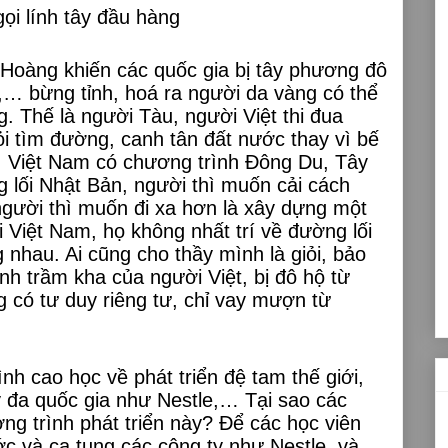
ọi lính tây đầu hàng
Hoàng khiến các quốc gia bị tây phương đô
… bừng tỉnh, hoá ra người da vàng có thể
. Thế là người Tàu, người Việt thi đua
i tìm đường, canh tân đất nước thay vì bế
. Việt Nam có chương trình Đông Du, Tây
 lối Nhật Bản, người thì muốn cải cách
người thì muốn đi xa hơn là xây dựng một
i Việt Nam, họ không nhất trí về đường lối
nhau. Ai cũng cho thầy mình là giỏi, bảo
h trầm kha của người Việt, bị đô hộ từ
 có tư duy riêng tư, chỉ vay mượn từ
nh cao học về phát triển đệ tam thế giới,
y đa quốc gia như Nestle,… Tại sao các
ng trình phát triển này? Để các học viên
ước và ca tụng các công ty như Nestle, và