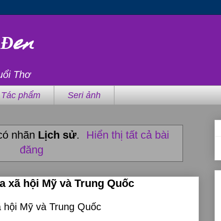
 Đen
uổi Thơ
Tác phẩm
Seri ảnh
 có nhãn
Lịch sử
.
Hiển thị tất cả bài
đăng
ữa xã hội Mỹ và Trung Quốc
ã hội Mỹ và Trung Quốc