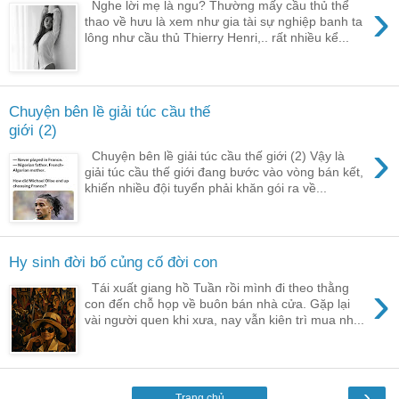
›
Nghe lời mẹ là ngu? Thường mấy cầu thủ thể
thao về hưu là xem như gia tài sự nghiệp banh ta
lông như cầu thủ Thierry Henri,.. rất nhiều kể...
Chuyện bên lề giải túc cầu thế
giới (2)
›
Chuyện bên lề giải túc cầu thế giới (2) Vậy là
giải túc cầu thế giới đang bước vào vòng bán kết,
khiến nhiều đội tuyển phải khăn gói ra về...
Hy sinh đời bố củng cố đời con
›
Tái xuất giang hồ Tuần rồi mình đi theo thằng
con đến chỗ họp về buôn bán nhà cửa. Gặp lại
vài người quen khi xưa, nay vẫn kiên trì mua nh...
›
Trang chủ