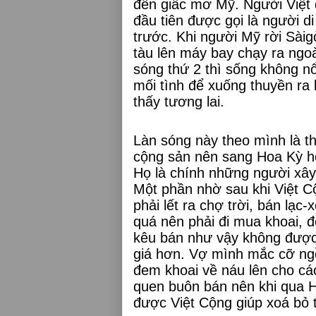
đến giấc mơ Mỹ. Người Việt 
đầu tiên được gọi là người d
trước. Khi người Mỹ rời Sàig
tàu lên máy bay chạy ra ngoà
sóng thứ 2 thì sống không n
mối tình để xuống thuyền ra k
thấy tương lai.
Làn sóng này theo mình là th
cộng sản nên sang Hoa Kỳ họ 
Họ là chính những người xây 
Một phần nhờ sau khi Việt Cộ
phải lết ra chợ trời, bán lạc
quá nên phải đi mua khoai, 
kêu bán như vậy không được,
giá hơn. Vợ mình mắc cỡ ngồ
đem khoai về náu lên cho cá
quen buôn bán nên khi qua H
được Việt Cộng giúp xoá bỏ 