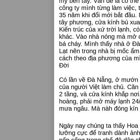
mỹ bên tây. Vấn đề là có th
công ty mình từng làm việc, 
35 năm khi đổi mới bắt đầu.
tây phương, cửa kính bú xua
Kiến trúc của xứ trời lạnh, c
khác. Vào nhà nóng mà mở c
bá cháy. Mình thấy nhà ở Đà 
Lạt nên trong nhà bị mốc ẩm
cách theo địa phương của m
Đời
Có lần về Đà Nẵng, ở mướn 
của người Việt làm chủ. Căn 
2 tầng, và cửa kính khắp nơ
hoàng, phải mở máy lạnh 24/2
mưa ngâu. Mà nàh đóng kín m
Ngày nay chúng ta thấy Hoa
lưỡng cực để tranh dành ản
nếp sống trong chế độ dân c