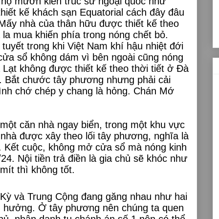
ể họ mướn kiến trúc sư ngoại quốc như
thiết kế khách sạn Equatorial cách đây đâu
 Mấy nhà của thân hữu được thiết kế theo
 la mua khiến phía trong nóng chết bỏ.
ó tuyết trong khi Việt Nam khí hậu nhiệt đới
ửa sổ không dám vì bên ngoài cũng nóng
Lạt không được thiết kế theo thời tiết ở Đà
. Bắt chước tây phương nhưng phải cải
ình chớ chép y chang là hỏng. Chán Mớ
một căn nhà ngay biển, trong một khu vực
nhà được xây theo lối tây phương, nghĩa là
i. Kết cuộc, không mở cửa sổ mà nóng kinh
4. Nội tiền trả điền là gia chủ sẽ khóc như
ít thì không tốt.
 Kỳ và Trung Cộng đang găng nhau như hai
h hưởng. Ở tây phương nên chúng ta quen
hủ, nhân danh tu chánh án số 1 nên có thể