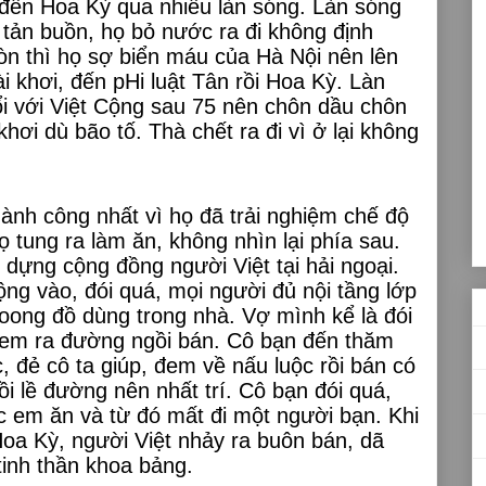
đến Hoa Kỳ qua nhiều làn sóng. Làn sóng
i tản buồn, họ bỏ nước ra đi không định
òn thì họ sợ biển máu của Hà Nội nên lên
i khơi, đến pHi luật Tân rồi Hoa Kỳ. Làn
ổi với Việt Cộng sau 75 nên chôn dầu chôn
hơi dù bão tố. Thà chết ra đi vì ở lại không
ành công nhất vì họ đã trải nghiệm chế độ
tung ra làm ăn, không nhìn lại phía sau.
dựng cộng đồng người Việt tại hải ngoại.
ng vào, đói quá, mọi người đủ nội tầng lớp
-xoong đồ dùng trong nhà. Vợ mình kể là đói
đem ra đường ngồi bán. Cô bạn đến thăm
 đẻ cô ta giúp, đem về nấu luộc rồi bán có
i lề đường nên nhất trí. Cô bạn đói quá,
c em ăn và từ đó mất đi một người bạn. Khi
oa Kỳ, người Việt nhảy ra buôn bán, dã
tinh thần khoa bảng.