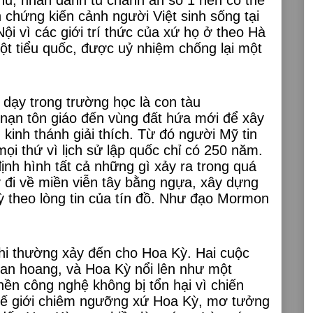
 chứng kiến cảnh người Việt sinh sống tại
ội vì các giới trí thức của xứ họ ở theo Hà
ột tiểu quốc, được uỷ nhiệm chống lại một
dạy trong trường học là con tàu
 nạn tôn giáo đến vùng đất hứa mới để xây
kinh thánh giải thích. Từ đó người Mỹ tin
mọi thứ vì lịch sử lập quốc chỉ có 250 năm.
ịnh hình tất cả những gì xảy ra trong quá
 đi về miền viễn tây bằng ngựa, xây dựng
uỳ theo lòng tin của tín đồ. Như đạo Mormon
phi thường xảy đến cho Hoa Kỳ. Hai cuộc
tan hoang, và Hoa Kỳ nổi lên như một
ền công nghệ không bị tổn hại vì chiến
thế giới chiêm ngưỡng xứ Hoa Kỳ, mơ tưởng