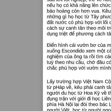
nếu họ có khả năng lên chức
bảo hoàng còn hơn vua. Kêu
những gì họ học từ Tây phươ
đất nước có phù hợp với lối 
cách sự canh tân theo môi t
dụng triệt để phương cách t
Điển hình cái vườn bơ của mì
xuống Escondido xem một cá
nghiệm của ông ta rồi tìm c
tuỳ theo nhu cầu, chớ đâu có
chắc phù hợp với vườn mình
Lấy trường hợp Việt Nam Cộ
từ pHáp về, kêu phải canh t
người du học từ Hoa Kỳ về t
đụng trận với giới đi học Li
phía Hà Nội lại đòi theo bác
người Việt, học từ người ngo