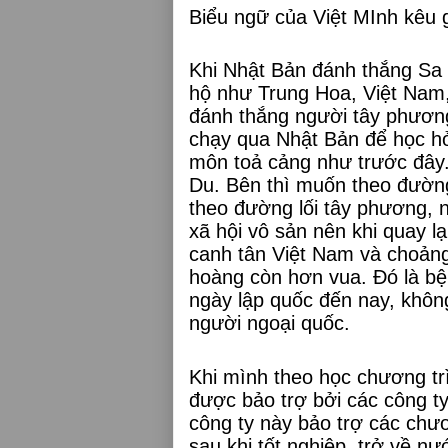
Biểu ngữ của Việt MInh kêu g
Khi Nhật Bản đánh thắng Sa 
hộ như Trung Hoa, Việt Nam,
đánh thắng người tây phương
chạy qua Nhật Bản để học hỏ
môn toả cảng như trước đây
Du. Bên thì muốn theo đường
theo đường lối tây phương, 
xã hội vô sản nên khi quay lạ
canh tân Việt Nam và choảng 
hoàng còn hơn vua. Đó là bện
ngày lập quốc đến nay, không
người ngoại quốc.
Khi mình theo học chương trì
được bảo trợ bởi các công t
công ty này bảo trợ các chươ
sau khi tốt nghiệp, trở về n