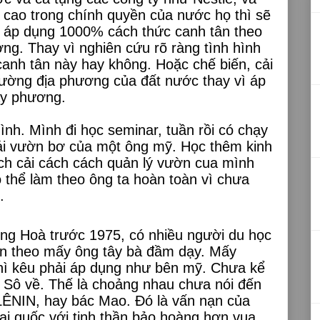
 cao trong chính quyền của nước họ thì sẽ
 áp dụng 1000% cách thức canh tân theo
ng. Thay vì nghiên cứu rõ ràng tình hình
canh tân này hay không. Hoặc chế biến, cải
rường địa phương của đất nước thay vì áp
ây phương.
nh. Mình đi học seminar, tuần rồi có chạy
i vườn bơ của một ông mỹ. Học thêm kinh
ách cải cách cách quản lý vườn cua mình
 thể làm theo ông ta hoàn toàn vì chưa
.
ng Hoà trước 1975, có nhiều người du học
ân theo mấy ông tây bà đầm dạy. Mấy
hì kêu phải áp dụng như bên mỹ. Chưa kể
ên Sô về. Thế là choảng nhau chưa nói đến
 LÊNIN, hay bác Mao. Đó là vấn nạn của
ại quốc với tinh thần bảo hoàng hơn vua.