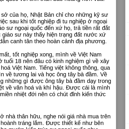
ứ sở của họ, Nhật Bản chỉ cho những kỹ sư
ệc sau khi tốt nghiệp đi tu nghiệp ở ngoại
o sư ngoại quốc đến xứ họ, trả tiền rất đắt
 giáo sư này thấy hiện trạng đất nước xứ
dẫn canh tân theo hoàn cảnh địa phương.
mất, tốt nghiệp xong, mình về Việt Nam
ở tuổi 18 nên đâu có kinh nghiệm gì về xây
 hoá Việt Nam. Tiếng việt không thông, qua
hìn về tương lai và học ông tây bà đầm. Về
ng những gì được ông tây bà đầm dạy trong
ệt về văn hoá và khí hậu. Được cái là mình
 miền nhiệt đới nên có chút đỉnh kiến thức
 ở nhà thân hữu, nghe nói giá nhà mua trên
ài hoành tráng lắm. Được thiết kế như bên