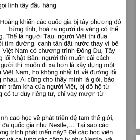
ọi lính tây đầu hàng
Hoàng khiến các quốc gia bị tây phương đô
… bừng tỉnh, hoá ra người da vàng có thể
. Thế là người Tàu, người Việt thi đua
i tìm đường, canh tân đất nước thay vì bế
. Việt Nam có chương trình Đông Du, Tây
 lối Nhật Bản, người thì muốn cải cách
người thì muốn đi xa hơn là xây dựng một
i Việt Nam, họ không nhất trí về đường lối
nhau. Ai cũng cho thầy mình là giỏi, bảo
h trầm kha của người Việt, bị đô hộ từ
 có tư duy riêng tư, chỉ vay mượn từ
nh cao học về phát triển đệ tam thế giới,
y đa quốc gia như Nestle,… Tại sao các
ng trình phát triển này? Để các học viên
ước và ca tụng các công ty như Nestle, và