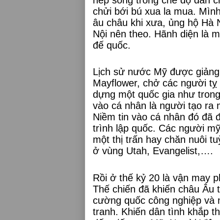
chửi bới bú xua la mua. Mình
âu châu khi xưa, ủng hộ Hà N
Nội nên theo. Hãnh diện là m
đế quốc.
Lịch sử nước Mỹ được giảng 
Mayflower, chở các người tỵ
dựng một quốc gia như trong 
vào cá nhân là người tạo ra 
Niềm tin vào cá nhân đó đã đ
trình lập quốc. Các người mỹ
một thị trấn hay chăn nuôi t
ở vùng Utah, Evangelist,….
Rồi ở thế kỷ 20 là vận may 
Thế chiến đã khiến châu Âu 
cường quốc công nghiệp và n
tranh. Khiến dân tình khắp 