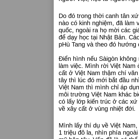
Do đó trong thời canh tân x
nào có kinh nghiệm, đã làm vi
quốc, ngoài ra họ mời các giá
để dạy học tại Nhật Bản. Các
pHù Tang và theo đó hướng 
Điển hình nếu Sàigòn không 
làm việc. Mình rời Việt Nam 
cất ở Việt Nam thậm chí văn
tây thì lúc đó mới bắt đầu n
Việt Nam thì mình chỉ áp dụ
môi trường Việt Nam khác bi
có lấy lớp kiến trúc ở các xứ
về xây cất ở vùng nhiệt đới.
Mình lấy thí dụ về Việt Nam,
1 triệu đô la, nhìn phía ngo