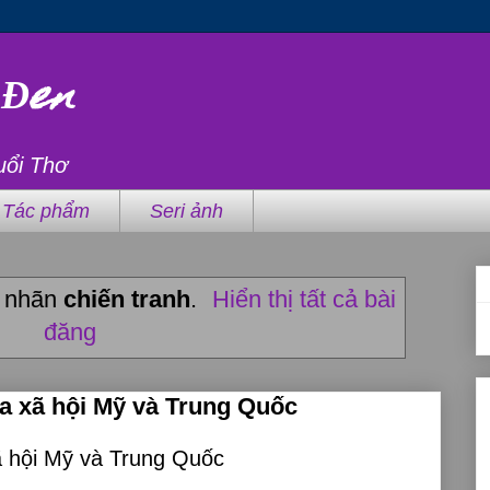
 Đen
uổi Thơ
Tác phẩm
Seri ảnh
ó nhãn
chiến tranh
.
Hiển thị tất cả bài
đăng
ữa xã hội Mỹ và Trung Quốc
ã hội Mỹ và Trung Quốc