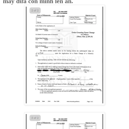
mấy đứa con mình lên án.