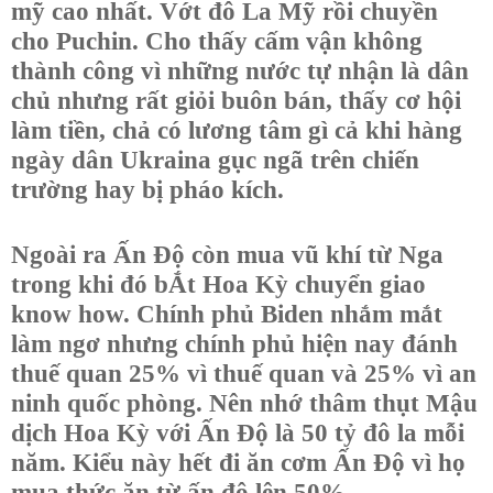
mỹ cao nhất. Vớt đô La Mỹ rồi chuyền
cho Puchin. Cho thấy cấm vận không
thành công vì những nước tự nhận là dân
chủ nhưng rất giỏi buôn bán, thấy cơ hội
làm tiền, chả có lương tâm gì cả khi hàng
ngày dân Ukraina gục ngã trên chiến
trường hay bị pháo kích.
Ngoài ra Ấn Độ còn mua vũ khí từ Nga
trong khi đó bẮt Hoa Kỳ chuyển giao
know how. Chính phủ Biden nhắm mắt
làm ngơ nhưng chính phủ hiện nay đánh
thuế quan 25% vì thuế quan và 25% vì an
ninh quốc phòng. Nên nhớ thâm thụt Mậu
dịch Hoa Kỳ với Ấn Độ là 50 tỷ đô la mỗi
năm. Kiểu này hết đi ăn cơm Ấn Độ vì họ
mua thức ăn từ ấn độ lên 50%.