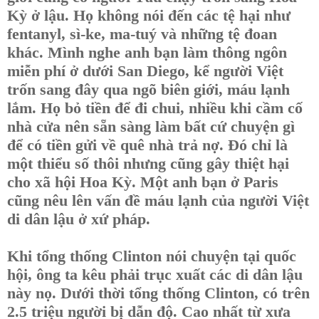
Kỳ ở lậu. Họ không nói đến các tệ hại như
fentanyl, sì-ke, ma-tuý và những tệ đoan
khác. Mình nghe anh bạn làm thông ngôn
miễn phí ở dưới San Diego, kể người Việt
trốn sang đây qua ngõ biên giới, máu lạnh
lắm. Họ bỏ tiền để đi chui, nhiều khi cầm cố
nhà cửa nên sẵn sàng làm bất cứ chuyện gì
để có tiền gửi về quê nhà trả nợ. Đó chỉ là
một thiểu số thôi nhưng cũng gây thiệt hại
cho xã hội Hoa Kỳ. Một anh bạn ở Paris
cũng nêu lên vấn đề máu lạnh của người Việt
di dân lậu ở xứ pháp.
Khi tổng thống Clinton nói chuyện tại quốc
hội, ông ta kêu phải trục xuất các di dân lậu
này nọ. Dưới thời tổng thống Clinton, có trên
2.5 triệu người bị dẫn độ. Cao nhất từ xưa