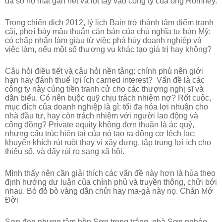
đa số họ mất gần hết và lọt tay vào công ty của ông Romney.
Trong chiến dịch 2012, lý lịch Bain trở thành tâm điểm tranh
cãi, phơi bày mâu thuẫn căn bản của chủ nghĩa tư bản Mỹ:
có chấp nhận làm giàu từ việc phá hủy doanh nghiệp và
việc làm, nếu một số thương vụ khác tạo giá trị hay không?
Câu hỏi điều tiết và câu hỏi nền tảng: chính phủ nên giới
hạn hay đánh thuế lợi ích carried interest?
Vấn đề là các
công ty này cúng tiền tranh cử cho các thượng nghị sĩ và
dân biểu. Có nên buộc quỹ chịu trách nhiệm nợ? Rốt cuộc,
mục đích của doanh nghiệp là gì: tối đa hóa lợi nhuận cho
nhà đầu tư, hay còn trách nhiệm với người lao động và
cộng đồng? Private equity không đơn thuần là ác quỷ,
nhưng cấu trúc hiện tại của nó tạo ra động cơ lệch lạc:
khuyến khích rút ruột thay vì xây dựng, tập trung lợi ích cho
thiểu số, và đẩy rủi ro sang xã hội.
Mình thấy nên cần giải thích các vấn đề này hơn là hùa theo
định hướng dư luận của chính phủ và truyền thông, chửi bới
nhau. Bò đỏ bò vàng dân chửi hay ma-gà này nọ. Chán Mớ
Đời
Sơn đen nhưng tâm hồn Sơn trong trắng, nhà Sơn nghèo