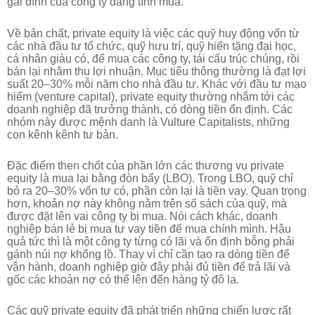
gai đình của công ty đang tính mua.
Về bản chất, private equity là việc các quỹ huy động vốn từ
các nhà đầu tư tổ chức, quỹ hưu trí, quỹ hiến tặng đại học,
cá nhân giàu có, để mua các công ty, tái cấu trúc chúng, rồi
bán lại nhằm thu lợi nhuận. Mục tiêu thông thường là đạt lợi
suất 20–30% mỗi năm cho nhà đầu tư. Khác với đầu tư mạo
hiểm (venture capital), private equity thường nhắm tới các
doanh nghiệp đã trưởng thành, có dòng tiền ổn định. Các
nhóm này được mệnh danh là Vulture Capitalists, những
con kênh kênh tư bản.
Đặc điểm then chốt của phần lớn các thương vụ private
equity là mua lại bằng đòn bẩy (LBO). Trong LBO, quỹ chỉ
bỏ ra 20–30% vốn tự có, phần còn lại là tiền vay. Quan trọng
hơn, khoản nợ này không nằm trên sổ sách của quỹ, mà
được đặt lên vai công ty bị mua. Nói cách khác, doanh
nghiệp bán lẻ bị mua tự vay tiền để mua chính mình. Hậu
quả tức thì là một công ty từng có lãi và ổn định bỗng phải
gánh núi nợ khổng lồ. Thay vì chỉ cần tạo ra dòng tiền để
vận hành, doanh nghiệp giờ đây phải đủ tiền để trả lãi và
gốc các khoản nợ có thể lên đến hàng tỷ đô la.
Các quỹ private equity đã phát triển những chiến lược rất