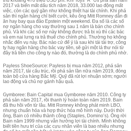
thu khoảng 470 triệu USD phí. Khi Toys “R” Us phá sản năm
2017 và biến mất dấu tích năm 2018, 33.000 lao động mất
việc, còn các quỹ gần như không thiệt hại tài chính. Khi phá
sản thì ngân hàng chỉ biết cười, kêu ông Mitt Romney dẫn đi
ăn hay bay qua đảo Epstein một weekend. Đa số là các số
nợ ngân hàng cho vay thường sau 1 năm là bán cho chính
phủ. Và khi các số nợ này không được trả bị xù thì các bác
và em nai lưng ra trả thuế cho chính phủ. Thường họ không
nhắc đến vụ này. Bác nào cứ để ý là sau khi tái tài trợ, công
ty hay ngân hàng cho bác vay tiền, sẽ gửi một lá thư nói từ
đây trả tiền cho công ty nào đó, thường là do chính phủ nhờ.
Payless ShoeSource: Payless bị mua năm 2012, phá sản
năm 2017, tái cấu trúc, rồi phá sản lần nữa năm 2019, đóng
toàn bộ cửa hàng Bắc Mỹ. Quỹ đã rút lợi nhuận sớm; người
lao động và chủ nợ gánh hậu quả.
Gymboree: Bain Capital mua Gymboree năm 2010. Công ty
phá sản năm 2017, rồi thanh lý hoàn toàn năm 2019. Bain
đã thu hồi vốn từ lâu. Mitt Romney không phát minh LBO,
nhưng chuẩn hóa và hợp thức hóa mô hình này. Dưới thời
ông, Bain có nhiều thành công (Staples, Domino’s). Ông rời
Bain năm 1999 nhưng vẫn hưởng lợi tài chính. Mình không
biết tiền hưu trí của các cựu nhân viên là bao nhiêu nhưng