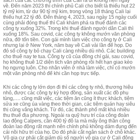
sách của các chương trình của Cali ra đi không hẹn ngày
về. Đến năm 2023 thì chính phủ Cali cho biết là thiếu hụt 22
tỷ mỹ kim, từ dư 90 tỷ mỹ kim, trong vòng 18 tháng Cali lại
thiếu hụt 22 tỷ đô. Đến tháng 4, 2023, sau ngày 15 ngày cuối
cùng phải đóng thuế thì Cali khám phá ra thuế đánh các
công ty xuống 32%. Trong khi thuế đánh người dân Cali thì
xuống 18%. Sau covid, các công ty không mướn văn phòng
nữa, đỡ tốn tiền. Con gái mình làm việc cho công ty ở Cali
nhưng lại ở New York, năm bay về Cali vài lần để họp. Do
đó số công ty bỏ chạy Cali càng nhiều dù nhỏ. Các building
cho thuê nay te tua. Công ty cũ của đồng chí gái, sau covid,
họ không thuê 1/2 diện tích văn phòng rồi hết hạn giao kèo
họ ngưng luôn. Cho nhân viên ở nhà làm việc, chỉ có mướn
một văn phòng nhỏ để khi cần họp trực tiếp.
Khi các công ty lớn dọn đi thì các công ty nhỏ, thương hiệu
nhỏ, được các công ty ký hợp đồng, sản xuất các đồ phụ
tùng,…. cũng mất việc, các tiệm ăn cũng ít thực khách, tiệm
sửa xe cũng úa vàng theo thời gian, các tiệm quán hay siêu
thị cũng vắng khách. Từ đó, các thành phố mất khá nhiều
thu thuế địa phương. Ngoài ra quỹ hưu trí của công đoàn
lao động Calpers, cần 400 tỷ đô la mà mấy ông thần công
đoàn lao động rất mạnh nên chính phủ không dám đụng đến
cái nồi hữu trí của họ. Do đó phải cắt ngân sách ở chỗ khác.
Vô gia cư phải cắt giảm dù số người vô gia cư ở Cali đông