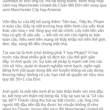
Juventus từ thời ông cố. Họ rất trung thành. Mình thấy mấy
năm nay Manchester United đá Chán Mớ Đời nên xoay qua
xem Manchester City hay Arsenal.
Vốn đầu tư của Mỹ bổ sung thêm:
Tiền bạc,
Tiếp thị,
Phạm
vi toàn cầu.
Đây là một trường hợp điển hình của việc khai
thác văn hóa + mở rộng quy mô tài chính:
Lấy một nền văn
hóa có gốc rễ sâu sắc → kết nối nó với chủ nghĩa tư bản
toàn cầu. Nếu xem trên mạng sẽ thấy khắp nơi trên thế giới,
đen, rệp, vàng đỏ đều chung một nhà.
Tại sao lại là Anh (chứ không phải Ý hay Pháp)? Vì hai
nước này đoạt nhiều giải vô địch túc cầu thế giới gần
đây.
Vì Anh quốc có:
Sự bảo vệ pháp lý mạnh mẽ cho các
chủ sở hữu, q
uản trị doanh nghiệp minh bạch, n
gôn ngữ
tiếng Anh (rất quan trọng đối với truyền thông và xây dựng
thương hiệu), k
hông có các hạn chế về quyền sở hữu như
quy tắc 50+1 của Đức
Anh quốc là một nền kinh tế tư bản thân thiện với nhà đầu
tư, kết hợp với thẩm mỹ bóng đá.
Vậy tại sao lại là “14 câu
lạc bộ”?
Thành công thu hút sự bắt chước, c
ác ông chủ
người Mỹ đầu tiên đã thu được lợi nhuận khổng lồ như
dòng họ Glazer, mượn tiền mua đội Manchester United rồi