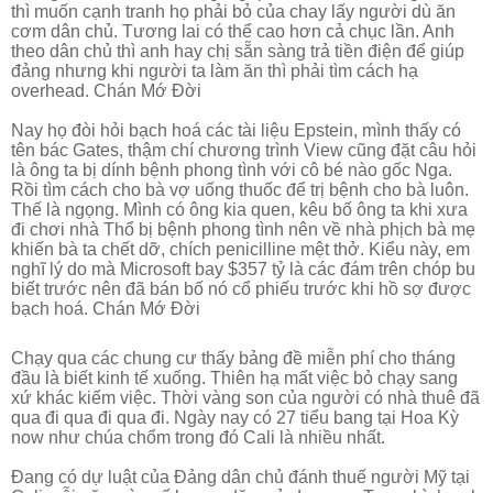
thì muốn cạnh tranh họ phải bỏ của chay lấy người dù ăn
cơm dân chủ. Tương lai có thể cao hơn cả chục lần. Anh
theo dân chủ thì anh hay chị sẵn sàng trả tiền điện để giúp
đảng nhưng khi người ta làm ăn thì phải tìm cách hạ
overhead. Chán Mớ Đời
Nay họ đòi hỏi bạch hoá các tài liệu Epstein, mình thấy có
tên bác Gates, thậm chí chương trình View cũng đặt câu hỏi
là ông ta bị dính bệnh phong tình với cô bé nào gốc Nga.
Rồi tìm cách cho bà vợ uống thuốc để trị bệnh cho bà luôn.
Thế là ngọng. Mình có ông kia quen, kêu bố ông ta khi xưa
đi chơi nhà Thổ bị bệnh phong tình nên về nhà phịch bà mẹ
khiến bà ta chết dỡ, chích penicilline mệt thở. Kiểu này, em
nghĩ lý do mà Microsoft bay $357 tỷ là các đám trên chóp bu
biết trước nên đã bán bố nó cổ phiếu trước khi hồ sợ được
bạch hoá. Chán Mớ Đời
Chạy qua các chung cư thấy bảng đề miễn phí cho tháng
đầu là biết kinh tế xuống. Thiên hạ mất việc bỏ chạy sang
xứ khác kiếm việc. Thời vàng son của người có nhà thuê đã
qua đi qua đi qua đi. Ngày nay có 27 tiểu bang tại Hoa Kỳ
now như chúa chổm trong đó Cali là nhiều nhất.
Đang có dự luật của Đảng dân chủ đánh thuế người Mỹ tại