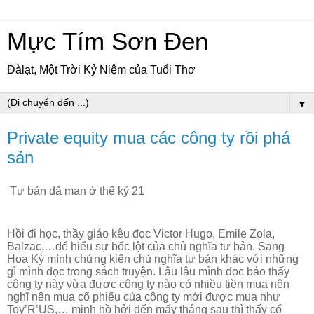
Mực Tím Sơn Đen
Đàlạt, Một Trời Kỷ Niệm của Tuổi Thơ
▼
Private equity mua các công ty rồi phá
sản
Tư bản dã man ở thế kỷ 21
Hồi đi học, thầy giáo kêu đọc Victor Hugo, Emile Zola,
Balzac,…để hiểu sự bốc lột của chủ nghĩa tư bản. Sang
Hoa Kỳ mình chứng kiến chủ nghĩa tư bản khác với những
gì mình đọc trong sách truyện. Lâu lâu mình đọc báo thấy
công ty này vừa được công ty nào có nhiều tiền mua nên
nghĩ nên mua cổ phiếu của công ty mới được mua như
Toy’R’US,… minh hồ hởi đến mấy tháng sau thì thấy cổ