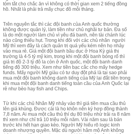
tóm tắt cho chắc ăn vì không có thời gian xem 2 tiếng đồng
hồ. Nhất là phải trả mấy chục đô mỗi tháng.
Trên nguyên tắc thì các đội banh của Anh quốc thường
không được quản lý, làm tiền như chủ nghãi tư bản. Đa số
là do một người làm chủ vì yêu đá banh, nên tài chánh lúc
nào cũng thiếu hụt. Trong khi đối với các chủ nhân
người
Mỹ thì xem đây là cách quản trị quá yếu kém nên họ nhảy
vào mua rẻ. Giá một đội banh bầu dục ở Hoa Kỳ giá thị
trường là 4-5 tỷ mỹ kim, trong khi một đội banh bóng rổ thì
giá trị độ 2-3 tỷ đô la còn ở Anh quốc, một đội banh danh
tiếng độ 300 triệu. Xem như tiền bạc cắc cho mấy hedge
funds.
Mấy người Mỹ giàu có tư duy đột phá là tại sao phải
mua một đội banh không danh tiếng của Mỹ lại đắt tiền trong
khi mua một đội banh danh tiếng toàn cầu của Anh Quốc lại
rẻ như bèo hay fish and Chips.
Từ khi các chủ Nhân Mỹ nhảy vào thì giá tiền mua cầu thủ
lên giá khủng. Được cái là họ khôn nên ký hợp đồng thành
7,8 năm. Ai mua một cầu thủ thí dụ 80 triệu nhừ trải ra 8 năm
thì xem như chỉ trả 10 triệu mỗi năm. Vài năm sau là bán
trước khi hết hạn giao kèo.
Người Mỹ hiểu rõ logic kinh
doanh nhượng quyền.
Mặc dù người hâm mộ Anh không