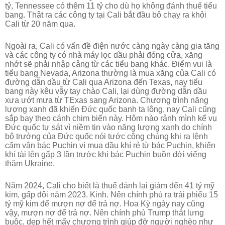
tỷ, Tennessee có thêm 11 tỷ cho dù họ không đánh thuế tiểu
bang. Thật ra các công ty tại Cali bắt đầu bỏ chạy ra khỏi
Cali từ 20 năm qua.
Ngoài ra, Cali có vấn đề điện nước càng ngày càng gia tăng
và các công ty có nhà máy lọc dầu phải đóng cửa, xăng
nhớt sẽ phải nhập cảng từ các tiểu bang khác. Điểm vui là
tiểu bang Nevada, Arizona thường là mua xăng của Cali có
đường dẫn dầu từ Cali qua Arizona đến Texas, nay tiểu
bang này kêu vẫy tay chào Cali, lại dùng đường dẫn dầu
xưa ướt mưa từ TExas sang Arizona. Chương trình năng
lượng xanh đã khiến Đức quốc banh ta lông, nay Cali cũng
sắp bay theo cánh chim biển này. Hôm nào rảnh mình kể vụ
Đức quốc tự sát vì niềm tin vào năng lượng xanh do chính
bộ trưởng của Đức quốc nói tước công chúng khi ra lệnh
cấm vận bác Puchin vì mua dầu khí rẻ từ bác Puchin, khiến
khí tài lên gấp 3 lần trước khi bác Puchin buồn đời viếng
thăm Ukraine.
Năm 2024, Cali cho biết là thuế đánh lại giảm đến 41 tỷ mỹ
kim, gấp đôi năm 2023. Kinh. Nên chính phủ ra trái phiếu 15
tỷ mỹ kim để mượn nợ để trả nợ. Hoa Kỳ ngày nay cũng
vậy, mượn nợ để trả nợ. Nên chính phủ Trump thắt lưng
buộc, dẹp hết mấy chương trình giúp đỡ người nghèo như