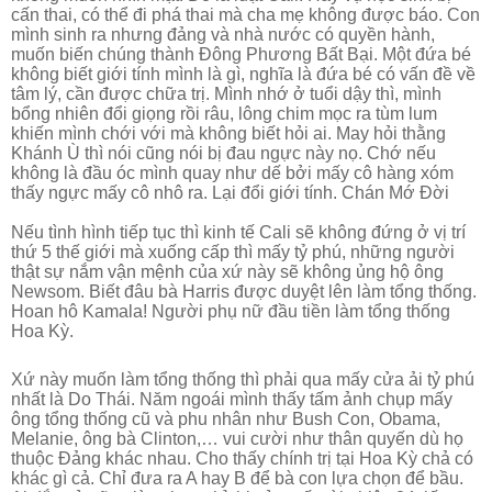
cấn thai, có thể đi phá thai mà cha mẹ không được báo. Con
mình sinh ra nhưng đảng và nhà nước có quyền hành,
muốn biến chúng thành Đông Phương Bất Bại. Một đứa bé
không biết giới tính mình là gì, nghĩa là đứa bé có vấn đề về
tâm lý, cần được chữa trị. Mình nhớ ở tuổi dậy thì, mình
bổng nhiên đổi giọng rồi râu, lông chim mọc ra tùm lum
khiến mình chới với mà không biết hỏi ai. May hỏi thằng
Khánh Ù thì nói cũng nói bị đau ngực này nọ. Chớ nếu
không là đầu óc mình quay như dế bởi mấy cô hàng xóm
thấy ngực mấy cô nhô ra. Lại đổi giới tính. Chán Mớ Đời
Nếu tình hình tiếp tục thì kinh tế Cali sẽ không đứng ở vị trí
thứ 5 thế giới mà xuống cấp thì mấy tỷ phú, những người
thật sự nắm vận mệnh của xứ này sẽ không ủng hộ ông
Newsom. Biết đâu bà Harris được duyệt lên làm tổng thống.
Hoan hô Kamala! Người phụ nữ đầu tiền làm tổng thống
Hoa Kỳ.
Xứ này muốn làm tổng thống thì phải qua mấy cửa ải tỷ phú
nhất là Do Thái. Năm ngoái mình thấy tấm ảnh chụp mấy
ông tổng thống cũ và phu nhân như Bush Con, Obama,
Melanie, ông bà Clinton,… vui cười như thân quyến dù họ
thuộc Đảng khác nhau. Cho thấy chính trị tại Hoa Kỳ chả có
khác gì cả. Chỉ đưa ra A hay B để bà con lựa chọn để bầu.