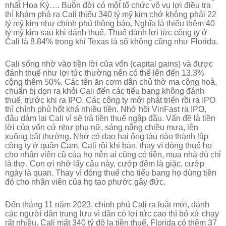
nhất Hoa Kỳ…. Buồn đời có một tổ chức vô vụ lợi điều tra
thì khám phá ra Cali thiếu 340 tỷ mỹ kim chớ không phải 22
tỷ mỹ kim như chính phủ thông báo. Nghĩa là thiếu thêm 40
tỷ mỹ kim sau khi đánh thuế. Thuế đánh lợi tức công ty ở
Cali là 8.84% trong khi Texas là số không cũng như Florida.
Cali sống nhờ vào tiền lời của vốn (capital gains) và được
đánh thuế như lợi tức thường nên có thể lên đến 13.3%
cộng thêm 50%. Các tên ăn cơm dân chủ thờ ma cộng hoà,
chuẩn bị dọn ra khỏi Cali đến các tiểu bang không đánh
thuế, trước khi ra IPO. Các công ty mới phát triển rồi ra IPO
thì chính phủ hốt khá nhiều tiền. Nhớ hồi VinFast ra IPO,
đâu dám lại Cali vì sẽ trả tiền thuế ngập đầu. Vấn đề là tiền
lời của vốn cứ như phụ nữ, sáng nắng chiều mưa, lên
xuống bất thường. Nhớ có dạo hai ông tàu nào thành lập
công ty ở quận Cam, Cali rồi khi bán, thay vì đóng thuế họ
cho nhân viên cũ của họ nên ai cũng có tiền, mua nhà dù chỉ
là thợ. Con ơi nhớ lấy câu này, cướp đêm là giặc, cướp
ngày là quan. Thay vì đóng thuế cho tiểu bang họ dùng tiền
đó cho nhân viên của họ tạo phước gây đức.
Đến tháng 11 năm 2023, chính phủ Cali ra luật mới, đánh
các người dân trung lưu vì dân có lợi tức cao thì bỏ xứ chạy
rất nhiều. Cali mất 340 tỷ đô la tiền thuế, Florida có thêm 37