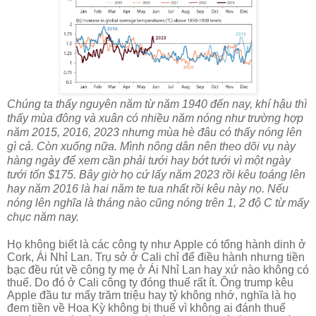
Chúng ta thấy nguyên năm từ năm 1940 đến nay, khí hậu thì
thấy mùa đông và xuân có nhiều năm nóng như trường hợp
năm 2015, 2016, 2023 nhưng mùa hè đâu có thấy nóng lên
gì cả. Còn xuống nữa. Mình nông dân nên theo dõi vụ này
hàng ngày để xem cần phải tưới hay bớt tưới vì một ngày
tưới tốn $175. Bây giờ họ cứ lấy năm 2023 rồi kêu toáng lên
hay năm 2016 là hai năm te tua nhất rồi kêu này nọ. Nếu
nóng lên nghĩa là tháng nào cũng nóng trên 1, 2 độ C từ mấy
chục năm nay.
Họ không biết là các công ty như Apple có tổng hành dinh ở
Cork, Ái Nhỉ Lan. Trụ sở ở Cali chỉ để điều hành nhưng tiền
bạc đều rút về công ty mẹ ở Ái Nhỉ Lan hay xứ nào không có
thuế. Do đó ở Cali công ty đóng thuế rất ít. Ông trump kêu
Apple đầu tư mấy trăm triệu hay tỷ không nhớ, nghĩa là họ
đem tiền về Hoa Kỳ không bị thuế vì không ai đánh thuế