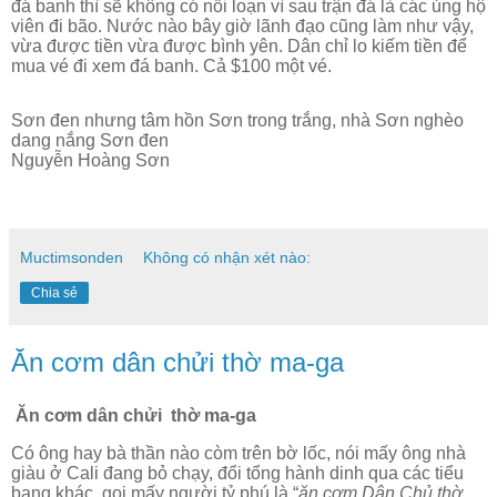
đá banh thì sẽ không có nổi loạn vì sau trận đá là các ủng hộ
viên đi bão. Nước nào bây giờ lãnh đạo cũng làm như vậy,
vừa được tiền vừa được bình yên. Dân chỉ lo kiếm tiền để
mua vé đi xem đá banh. Cả $100 một vé.
Sơn đen nhưng tâm hồn Sơn trong trắng, nhà Sơn nghèo
dang nắng Sơn đen
Nguyễn Hoàng Sơn
Muctimsonden
Không có nhận xét nào:
Chia sẻ
Ăn cơm dân chửi thờ ma-ga
Ăn cơm dân chửi
thờ ma-ga
Có ông hay bà thần nào còm trên bờ lốc, nói mấy ông nhà
giàu ở Cali đang bỏ chạy, đổi tổng hành dinh qua các tiểu
bang khác, gọi mấy người tỷ phú là “
ăn cơm Dân Chủ thờ