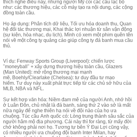
thích nghe điều này, nhưng người Mỹ coi các câu lạc bộ
như: c
ác thương hiệu, c
ác cỗ máy tạo ra nội dung, c
ác cộng
đồng toàn cầu.
Họ áp dụng:
Phân tích dữ liệu,
Tối ưu hóa doanh thu,
Quan
hệ đối tác thương mại,
Khai thác lợi nhuận từ sân vận động
(sự kiện, hòa nhạc, du lịch). Mình có xem một phim quên tên
nói về một công ty quảng cáo giúp công ty đá banh mua cầu
thủ.
Ví dụ:
Fenway Sports Group (Liverpool): chiến lược
"moneyball" + xây dựng thương hiệu toàn cầu,
Glazers
(Man United): mở rộng thương mại mạnh
mẽ,
Boehly/Clearlake (Chelsea): tư duy đầu tư mạo
hiểm.
Tư duy này xuất phát trực tiếp từ các chủ sở hữu của
MLB, NBA và NFL.
Sự kết hợp văn hóa: Niềm đam mê của người Anh, nhớ hồi
ở Luân Đôn, chủ nhật là đá banh, sáng thứ 2 vào sở là mất
nữa ngày để nghe thiên hạ nói về đội nào của họ ưa
chuộng. Túc cầu
Anh quốc có:
Lòng trung thành sâu sắc của
người hâm mộ địa phương. Cái này thì for ràng, từ mấy đời
chớ không phải nơi họ. Tương tự bên Ý Đại Lợi cũng vậy,
có nhiều người ưa chuộng đội banh Inter Milan, hay