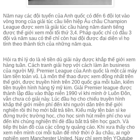
Năm nay các đội tuyển của Anh quốc có đến 6 đội lọt vào
vòng trong của giải túc cầu liên hiệp Âu châu Champion
League được xem là giải túc cầu hàng năm danh tiếng
được thế giới xem mỗi tối thứ 3,4.
Pháp quốc chỉ có đâu 3
đội và năm sau có thể chỉ còn hai đội được đại diện vì họ
tính theo thành tích của những năm qua.
Hỏi ra thì lý do là rẻ tiền dù giải này được khắp thế giới xem
hàng tuần. Cách tranh giải hợp với cách làm ăn business
của người Mỹ. Premier League của Anh quốc là một cái máy
làm tiền toàn vũ. Là môn thể thao được xem đông nhất trên
thế giới, được truyền hình trên 200 quốc gia mỗi tuần, kiếm
tiền truyền hình hàng tỷ mỹ kim. Giải Premier league được
thành lập đâu vào thập niên 1990 vì khi mình ở Luôn Đôn,
vẫn chưa có giải này. Lúc đầu họ cho chiếu truyền hình
khắp thế giới miễn phí đến khi người dân trên thế giới
nghiện rồi thì họ mới bắt trả tiền. Kiểu mấy tên bán sì ke
đứng trước trường học, cho học sinh hút miễn phí cho vui
đến khi chúng nghiện thì đè đầu bắt trả tiền học gạch. Và
tiếp thị bán đồ của các công ty quảng cáo. Khi xưa thấy cho
xem nên mình coi mỗi tuần để nhớ thời ở âu châu, ai ngờ
nghiện xem Manchester United. Nay chỉ xem trên YOutube