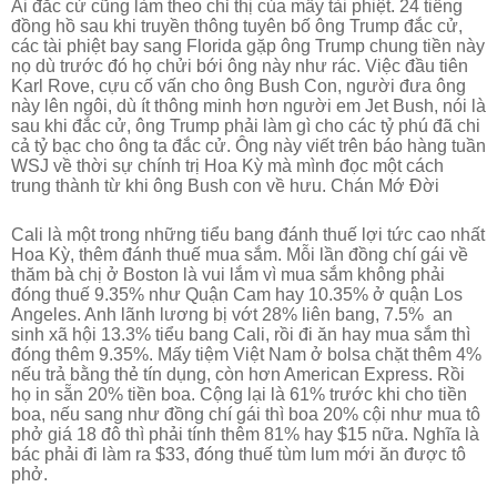
Ai đắc cử cũng làm theo chỉ thị của mấy tài phiệt. 24 tiếng
đồng hồ sau khi truyền thông tuyên bố ông Trump đắc cử,
các tài phiệt bay sang Florida gặp ông Trump chung tiền này
nọ dù tr
ước đó họ chửi bới ông này như rác. Việc đầu tiên
Karl Rove, cựu cố vấn cho ông Bush Con, người đưa ông
này lên ngôi, dù ít thông minh hơn người em Jet Bush, nói là
sau khi đắc cử, ông Trump phải làm gì cho các tỷ phú đã chi
cả tỷ bạc cho ông ta đắc cử. Ông này viết trên báo hàng tuần
WSJ về thời sự chính trị Hoa Kỳ mà mình đọc một cách
trung thành từ khi ông Bush con về hưu. Chán Mớ Đời
Cali là một trong những tiểu bang đánh thuế lợi tức cao nhất
Hoa Kỳ, thêm đánh thuế mua sắm. Mỗi lần đồng chí gái về
thăm bà chị ở Boston là vui lắm vì mua sắm không phải
đóng thuế 9.35% như Quận Cam hay 10.35% ở quận Los
Angeles. Anh lãnh lương bị vớt 28% liên bang, 7.5% an
sinh xã hội 13.3% tiểu bang Cali, rồi đi ăn hay mua sắm thì
đóng thêm 9.35%. Mấy tiệm Việt Nam ở bolsa chặt thêm 4%
nếu trả bằng thẻ tín dụng, còn hơn American Express. Rồi
họ in sẵn 20% tiền boa. Cộng lại là 61% trước khi cho tiền
boa, nếu sang như đồng chí gái thì boa 20% cội như mua tô
phở giá 18 đô thì phải tính thêm 81% hay $15 nữa. Nghĩa là
bác phải đi làm ra $33, đóng thuế tùm lum mới ăn được tô
phở.