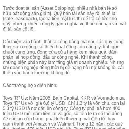
Tước đoạt tài sản (Asset Stripping): nhiều nhà bán lẻ sở
hữu bất động sản giá trị. Quỹ bán tài sản này rồi thuê lại
(sale-leaseback), tạo ra tiền mặt tức thì để trả cổ tức cho
quỹ, nhưng khiến công ty gánh nghĩa vụ thuê dài hạn và mất
đi tài sản cốt lõi.
Cải thiện vận hành: thật ra công bằng mà nói, các quỹ cũng
thực sự cố gắng cải thiện hoạt động của công ty: tinh gọn
chuỗi cung ứng, đóng cửa cửa hàng kém hiệu quả, đàm
phán lại hợp đồng, đầu tư công nghệ. Khi thành công,
những biện pháp này làm tăng giá trị doanh nghiệp. Nhưng
khi doanh nghiệp đồng thời bị đè nặng bởi nợ khổng lồ, cải
thiện vận hành thường không đủ.
Các trường hợp điển hình:
Toys “R” Us: Năm 2005, Bain Capital, KKR và Vornado mua
Toys “R” Us với giá 6,6 tỷ USD. Chỉ 1,3 tỷ là vốn chủ, còn lại
5,3 tỷ USD là nợ đặt lên công ty. Công ty phải trả hơn 400
triệu USD mỗi năm tiền lãi và gốc, số tiền lẽ ra có thể dùng
để cải tạo cửa hàng, phát triển thương mại điện tử, hay
cạnh tranh với Amazon và Walmart. Trong 12 năm, các quỹ