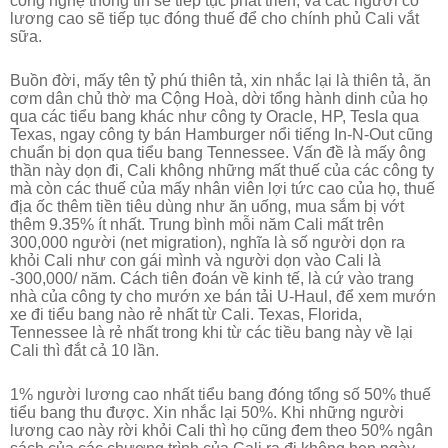
công nghệ thông tin sẽ tiếp tục phát triển, và các người có
lương cao sẽ tiếp tục đóng thuế để cho chính phủ Cali vắt
sữa.
Buồn đời, mấy tên tỷ phú thiên tả, xin nhắc lại là thiên tả, ăn
cơm dân chủ thờ ma Cộng Hoà, dời tổng hành dinh của họ
qua các tiểu bang khác như công ty Oracle, HP, Tesla qua
Texas, ngay công ty bán Hamburger nổi tiếng In-N-Out cũng
chuẩn bị dọn qua tiểu bang Tennessee. Vấn đề là mấy ông
thần này dọn đi, Cali không những mất thuế của các công ty
mà còn các thuế của mấy nhân viên lợi tức cao của họ, thuế
địa ốc thêm tiền tiêu dùng như ăn uống, mua sắm bị vớt
thêm 9.35% ít nhất. Trung bình mỗi năm Cali mất trên
300,000 người (net migration), nghĩa là số người dọn ra
khỏi Cali như con gái mình và người dọn vào Cali là
-300,000/ năm. Cách tiên đoán về kinh tế, là cứ vào trang
nhà của công ty cho mướn xe bán tải U-Haul, để xem mướn
xe đi tiểu bang nào rẻ nhất từ Cali. Texas, Florida,
Tennessee là rẻ nhất trong khi từ các tiều bang này về lại
Cali thì đắt cả 10 lần.
1% người lương cao nhất tiểu bang đóng tổng số 50% thuế
tiểu bang thu được. Xin nhắc lại 50%. Khi những người
lương cao này rời khỏi Cali thì họ cũng đem theo 50% ngân