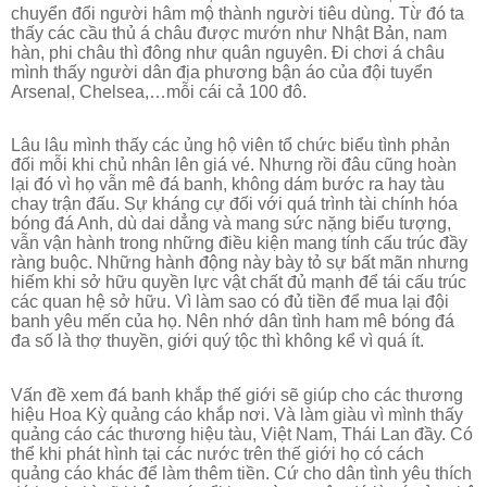
chuyển đổi người hâm mộ thành người tiêu dùng. Từ đó ta
thấy các cầu thủ á châu được mướn như Nhật Bản, nam
hàn, phi châu thì đông như quân nguyên. Đi chơi á châu
mình thấy người dân địa phương bận áo của đội tuyển
Arsenal, Chelsea,…mỗi cái cả 100 đô.
Lâu lâu mình thấy các ủng hộ viên tổ chức biểu tình phản
đối mỗi khi chủ nhân lên giá vé. Nhưng rồi đâu cũng hoàn
lại đó vì họ vẫn mê đá banh, không dám bước ra hay tàu
chay trận đấu.
Sự kháng cự đối với quá trình tài chính hóa
bóng đá Anh, dù dai dẳng và mang sức nặng biểu tượng,
vẫn vận hành trong những điều kiện mang tính cấu trúc đầy
ràng buộc. Những hành động này bày tỏ sự bất mãn nhưng
hiếm khi sở hữu quyền lực vật chất đủ mạnh để tái cấu trúc
các quan hệ sở hữu. Vì làm sao có đủ tiền để mua lại đội
banh yêu mến của họ. Nên nhớ dân tình ham mê bóng đá
đa số là thợ thuyền, giới quý tộc thì không kể vì quá ít.
Vấn đề xem đá banh khắp thế giới sẽ giúp cho các thương
hiệu Hoa Kỳ quảng cáo khắp nơi. Và làm giàu vì mình thấy
quảng cáo các thương hiệu tàu, Việt Nam, Thái Lan đầy. Có
thể khi phát hình tại các nước trên thế giới họ có cách
quảng cáo khác để làm thêm tiền. Cứ cho dân tình yêu thích