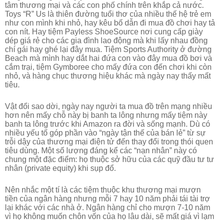
tâm thương mại và các con phố chính trên khắp cả nước.
Toys “R” Us là thiên đường tuổi thơ của nhiều thế hệ trẻ em
như con mình khi nhỏ, hay kêu bố dẫn đi mua đồ chơi hay tả
con nít. Hay tiệm Payless ShoeSource nơi cung cấp giày
dép giá rẻ cho các gia đình lao động mà khi lấy nhau đồng
chí gái hay ghé lại đây mua. Tiệm Sports Authority ở đường
Beach mà mình hay dắt hai đứa con vào đây mua đồ bơi và
cắm trại, tiệm Gymboree cho mấy đứa con đến chơi khi còn
nhỏ, và hàng chục thương hiệu khác mà ngày nay thấy mất
tiêu.
Vật đổi sao dời, ngày nay người ta mua đồ trên mạng nhiều
hơn nên mấy chỗ này bị banh ta lông nhưng mấy tiệm này
banh ta lông trước khi Amazon ra đời và sống mạnh. Dù có
nhiều yếu tố góp phần vào “ngày tận thế của bán lẻ” từ sự
trỗi dậy của thương mại điện tử đến thay đổi trong thói quen
tiêu dùng. Một số lượng đáng kể các “nạn nhân” này có
chung một đặc điểm: họ thuộc sở hữu của các quỹ đầu tư tư
nhân (private equity) khi sụp đổ.
Nên nhắc một tí là các tiệm thuộc khu thương mại mượn
tiền của ngân hàng nhưng mỗi 7 hay 10 năm phải tái tài trợ
lại khác với các nhà ở. Ngân hàng chỉ cho mượn 7-10 năm
vì họ không muốn chôn vốn của họ lâu dài, sẽ mất giá vì lạm