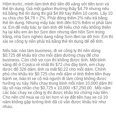
Hôm trước, mình làm tính thử tiền đổ xăng với tiền tươi và
thẻ tín dụng. Giá một gallon thường thấy $4.79 nhưng nếu
trả bằng thẻ tín dụng thì giá $4.89 hay thêm 10 cents. Lấy 10
xu chia cho $4.79 = 2%. Phải đóng thêm 2% nếu trả bằng
thẻ tín dụng. Nhưng mấy bác tính đến 61% thêm vì phải làm
ra. Em để mấy bác tự làm tính để hiểu chớ nếu không thiên
hạ lại kêu em ăn bơ Sơn đen nhưng tâm hồn Sơn trong
trắng, nhà Sơn nghèo dang nắng Sơn đen lại dỡ hơi. Em thì
xài xe công ty nên phải trả bằng thẻ tín dụng để dễ tính.
Nếu bác nào làm business, đi xe công ty thì nên dùng
$0.725 để khấu trừ cho mỗi dặm đường chạy để cho
business. Còn chở vợ con thì không được tính. Một bình
xăng đổ ở Costco rẻ nhất thì $72 cho đày bình, em chạy
được độ 326 dặm, tính ra mất $0.22 cho mỗi dặm. Chính
phủ cho khấu trừ $0.725 cho mỗi dặm vì tính thêm tiền thay
bánh xe, bảo trì xe cộ mà người đi làm công không được
hưởng vụ này. Nếu chạy trung bình mỗi năm 10,000 dặm thì
lấy số này nhân cho $0.725 x 10,000 =$7,250.00 . Mỗi năm
các bác chạy xe công ty thì được khấu trừ chừng này tiền.
Cho nên chỉ mua xe cũ lợi hơn vì xe đắt tiền hay xe cũ 10
năm không gặp tưởng tình đã cũ vẫn được khấu trừ như
nhau.