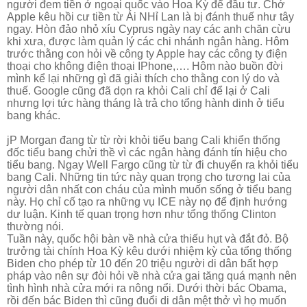
người đem tiền ở ngoại quốc vào Hoa Kỳ để đầu tư. Chớ
Apple kêu hồi cư tiền từ Ái NHỉ Lan là bị đánh thuế như tây
ngay. Hòn đảo nhỏ xíu Cyprus ngày nay các anh chăn cừu
khi xưa, được làm quản lý các chi nhánh ngân hàng. Hôm
trước thằng con hỏi về công ty Apple hay các công ty điện
thoại cho không điện thoại IPhone,…. Hôm nào buồn đời
mình kể lại những gì đã giải thích cho thằng con lý do và
thuế. Google cũng đã dọn ra khỏi Cali chỉ để lại ở Cali
nhưng lợi tức hàng tháng là trả cho tổng hành dinh ở tiểu
bang khác.
jP Morgan đang từ từ rời khỏi tiểu bang Cali khiển thống
đốc tiểu bang chửi thề vì các ngân hàng đánh tín hiệu cho
tiểu bang. Ngay Well Fargo cũng từ từ đi chuyển ra khỏi tiểu
bang Cali. Những tin tức này quan trọng cho tương lai của
người dân nhất con cháu của mình muốn sống ở tiểu bang
này. Họ chỉ cố tạo ra những vụ ICE này nọ để định hướng
dư luận. Kinh tế quan trọng hơn như tổng thống Clinton
thường nói.
Tuần này, quốc hội bàn về nhà cửa thiếu hụt và đắt đỏ. Bộ
trưởng tài chính Hoa Kỳ kêu dưới nhiệm kỳ của tổng thống
Biden cho phép từ 10 đến 20 triệu người di dân bất hợp
pháp vào nên sự đòi hỏi về nhà cửa gai tăng quá mạnh nên
tình hình nhà cửa mới ra nông nổi. Dưới thời bác Obama,
rồi đến bác Biden thì cũng đuổi di dân mệt thở vì họ muốn