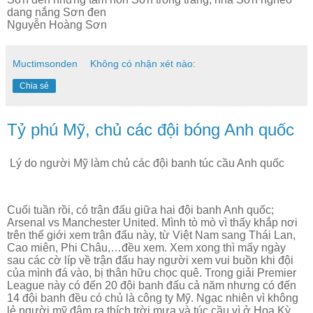
dang nắng Sơn đen
Nguyễn Hoàng Sơn
Muctimsonden
Không có nhận xét nào:
Chia sẻ
Tỷ phú Mỹ, chủ các đội bóng Anh quốc
Lý do người Mỹ làm chủ các đội banh túc cầu Anh quốc
Cuối tuần rồi, có trận đấu giữa hai đội banh Anh quốc;
Arsenal vs Manchester United. Mình tò mò vì thấy khắp nơi
trên thế giới xem trận đấu này, từ Việt Nam sang Thái Lan,
Cao miên, Phi Châu,…đều xem. Xem xong thì mấy ngày
sau các cờ líp về trận đấu hay người xem vui buồn khi đội
của mình đá vào, bị thân hữu chọc quê. Trong giải Premier
League này có đến 20 đội banh đấu cả năm nhưng có đến
14 đội banh đều có chủ là công ty Mỹ. Ngạc nhiên vì không
lẻ người mỹ đâm ra thích trời mưa và túc cầu vì ở Hoa Kỳ