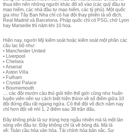
thua tiền nên n
hững người khác đổ xô vào (các quỹ đầu tư
mạo hiểm, các nhà đầu tư mạo hiểm, các tỷ phú). Một quốc
gia như Tây Ban Nha chỉ có hai đội thay phiên là vô địch,
Real Madrid và Barcelona. Pháp quốc chỉ có PSG, chớ Lyon
hay Marseille thì năm khi 10 hoạ.
Hiện nay, người Mỹ kiểm soát hoặc kiểm soát một phần các
câu lạc bộ như:
• Manchester United
• Liverpool
• Chelsea
• Arsenal
• Aston Villa
• Fulham
• Crystal Palace
• Bournemouth
… các đội mướn càu thủ giỏi trên thế giới cũng như huấn
luyện viên nên sự cách biệt hiện thừoi về số điểm giữa 10
đội đứng đầu rất ngang ngửa. Có thể đội vô địch năm nay
chỉ hơn đội về nhì 1, 2 điểm sau 38 trận đấu.
Đây không phải là sự trùng hợp ngẫu nhiên mà là một làn
sóng vốn đầu tư.
Đây không chỉ là về bóng đá.
Mà là
về:
Toàn cầu hóa văn hóa,
Tài chính hóa bản sắc,
Sự