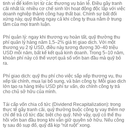
tinh vi để kiếm lợi từ các thương vụ bán lẻ. Điều gây tranh
cãi nhất là: nhiều cơ chế sinh lời hoạt động độc lập với việc
doanh nghiệp thành công hay thất bại. Chính sự bất đối
xứng này, quỹ thắng ngay cả khi công ty thua nằm ở trung
tâm của mọi tranh luận.
Phí quản lý: ngay khi thương vụ hoàn tất, quỹ thường thu
phí quản lý hàng năm 1,5–2% giá trị giao dịch. Với một
thương vụ 2 tỷ USD, điều này tương đương 30–40 triệu
USD mỗi năm, bất kể kết quả kinh doanh. Trong 5–10 năm,
khoản phí này có thể vượt quá số vốn ban đầu mà quỹ bỏ
ra.
Phí giao dịch: quỹ thu phí cho việc sắp xếp thương vụ, thu
xếp tài chính, mua lại bổ sung, và bán công ty. Mỗi giao dịch
lớn tạo ra hàng triệu USD phí tư vấn, do chính công ty trả
cho chủ sở hữu của mình.
Tái cấp vốn chia cổ tức (Dividend Recapitalization): trong
thực tế gây tranh cãi, quỹ thường buộc công ty vay thêm nợ
chỉ để trả cổ tức đặc biệt cho quỹ. Nhờ vậy, quỹ có thể thu
hồi vốn ban đầu trong khi vẫn giữ quyền sở hữu. Nếu công
ty sau đó sụp đổ, quỹ đã kịp “rút ruột” xong.