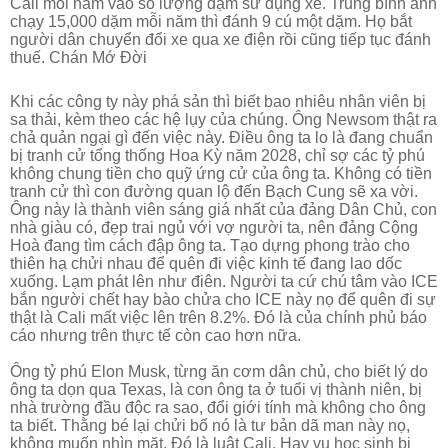
Cali mỗi năm vào số lượng dặm sử dụng xe. Trung bình anh
chạy 15,000 dặm mỗi năm thì đánh 9 cú một dặm. Họ bắt
người dân chuyển đổi xe qua xe điện rồi cũng tiếp tục đánh
thuế. Chán Mớ Đời
Khi các công ty này phá sản thì biết bao nhiêu nhân viên bị
sa thải, kèm theo các hệ lụy của chúng. Ông Newsom thật ra
chả quản ngại gì đến việc này. Điều ông ta lo là đang chuẩn
bị tranh cử tổng thống Hoa Kỳ năm 2028, chỉ sợ các tỷ phú
không chung tiền cho quỹ ứng cử của ông ta. Không có tiền
tranh cử thì con đường quan lộ đến Bạch Cung sẽ xa vời.
Ông này là thành viên sáng giá nhất của đảng Dân Chủ, con
nhà giàu có, đẹp trai ngủ với vợ người ta, nên đảng Cộng
Hoà đang tìm cách đập ông ta. Tạo dựng phong trào cho
thiên hạ chửi nhau để quên đi việc kinh tế đang lao dốc
xuống. Lạm phát lên như điên. Người ta cứ chú tâm vào ICE
bắn người chết hay bào chửa cho ICE này nọ để quên đi sự
thật là Cali mất việc lên trên 8.2%. Đó là của chính phủ báo
cáo nhưng trên thực tế còn cao hơn nữa.
Ông tỷ phú Elon Musk, từng ăn cơm dân chủ, cho biết lý do
ông ta dọn qua Texas, là con ông ta ở tuổi vị thành niên, bị
nhà trường đầu độc ra sao, đổi giới tính mà không cho ông
ta biết. Thằng bé lại chửi bố nó là tư bản dã man này nọ,
không muốn nhìn mặt. Đó là luật Cali. Hay vụ học sinh bị