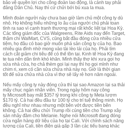
bảo vệ quyền lợi cho công đoàn lao động, là cánh tay phải
đảng Dân Chủ. Nay thì cứ chửi bới bú xua la mua.
Mình đoán người này chưa bao giờ làm chủ một công ty dù
nhỏ. Họ không hiểu những lo âu của người chủ phải toan
tính ra sao vì cạnh tranh thương mại rất khốc liệt tại Hoa Kỳ.
Các tổng giám đốc của Walgreens, Rite Aids nay đến Target,
thậm chí WalMart, CVS, cũng bắt đầu đóng cửa nhiều cửa
tiệm, họ đâu có bao giờ muốn phá sản công ty của họ. Bao
nhiêu gia đình nhờ mong vào tài lèo lái của họ. Phải tìm
cách cắt giảm chi tiêu để có thể tồn tại. Kinh tế Hoa Kỳ đang
te tua nên dân tình khó khăn. Mình thấy thợ khi xưa gọi họ
sửa nhà cửa, họ chả thèm gọi lại nay thì họ gọi mình như
chim ri, xem có cần sửa chửa nhà này nọ. Giờ là thời gian
tốt để sửa chửa nhà cửa vì thợ sẽ lấy rẻ hơn năm ngoái.
Nếu mấy công ty này đóng cửa thì tại sao Amazon lại sa thải
mấy chục ngàn nhân viên.
Trong ngày hôm nay công
ty
Microsoft bay mất $357 tỷ trong khi công ty Meta lượm
$170 tỷ. Cả hai đều đầu tư 100 tỷ cho trí tuệ thông minh. Họ
đều nghĩ như nhau nhưng một bên vớt được tiền bên
không. Cả hai đều chửi Trump rồi cúng tiền cho Trump xây
sàn nhảy đầm cho Melanie. Nghe nói Microsoft đang đóng
cửa ngân hàng dữ liệu của họ tại Cali. Với chính sách năng
lượng của Cali, tiền điện giá gấp 3 lần các tiểu bang khác