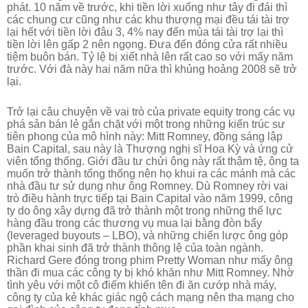
phát. 10 năm về trước, khi tiền lời xuống như tây đi đái thì
các chung cư cũng như các khu thượng mại đều tái tài trợ
lại hết với tiền lời đâu 3, 4% nay đến mùa tái tài trợ lại thì
tiền lời lên gấp 2 nên ngọng. Đưa đến đóng cửa rất nhiều
tiệm buôn bán. Tỷ lệ bị xiết nhà lên rất cao so với mấy năm
trước. Với đà này hai năm nữa thì khủng hoảng 2008 sẽ trở
lại.
Trở lại câu chuyện về vai trò của private equity trong các vụ
phá sản bán lẻ gắn chặt với một trong những kiến trúc sư
tiên phong của mô hình này: Mitt Romney, đồng sáng lập
Bain Capital, sau này là Thượng nghị sĩ Hoa Kỳ và ứng cử
viên tổng thống. Giới đầu tư chửi ông này rất thậm tệ, ông ta
muốn trở thành tổng thống nên họ khui ra các mánh mà các
nhà đầu tư sử dụng như ông Romney. Dù Romney rời vai
trò điều hành trực tiếp tại Bain Capital vào năm 1999, công
ty do ông xây dựng đã trở thành một trong những thế lực
hàng đầu trong các thương vụ mua lại bằng đòn bẩy
(leveraged buyouts – LBO), và những chiến lược ông góp
phần khai sinh đã trở thành thông lệ của toàn ngành.
Richard Gere đóng trong phim Pretty Woman như mấy ông
thần đi mua các công ty bị khó khăn như Mitt Romney. Nhờ
tình yêu với một cô điếm khiến tên đi ăn cướp nhà máy,
công ty của kẻ khác giác ngộ cách mạng nên tha mạng cho