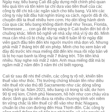
Ngày nay, tiểu bang Cali đã gầy dựng một chính phủ quan
liêu quá lớn và tốn kém lại chỉ dựa vào tiền thuế của các
công ty để chi trả các ngân sách cho tiểu bang. Và khi các
công ty này bắt đầu hát nghìn trùng xa cách, người đã đi rồi,
chuyện đôi ta thuế nhiều hơn cơm. Họ dời tổng hành dinh
của qua các tiểu bang không đánh thuế như Texas, Florida,
Tennessee ,… con gà đẻ trứng vàng ở Cali buồn đời bỏ đi ở
chuồng khác. Mình bỏ nghề vẽ nhà xây nhà vì lý do đó. Mình
mua căn nhà cũ bị cháy, xây lại mất 6 tuần lễ từ ngày đặt
viên gạch đầu tiên đến khi người mướn nhà dọn vô. Nhưng
phải mất 7 tháng trời để xin phép. Mình cho họ xem bản vẽ
đày đủ trước khi mua miếng đất đến khi mua rồi nộp bản vẽ
là bị họ nạo banh ta lông mất 7 tháng trời. Tốn tiền khá
nhiều. Nay nghe nói mất 2 năm. Anh mua miếng đất mà bị
ngâm mất 2 năm đến 3 năm thì chỉ biết ngọng.
Cali từ sau đệ nhị thế chiến, các công ty rộ nở, khiến tiền
thuế vào như thóc. Thị trường chứng khoán lên như diều
nên thuế rót vào thủ đô Sacramento như các dòng sông
không trở lại. Năm 2021, tiểu bang có trong tủ sắt, dư hơn
90 tỷ mỹ kim. Chính phủ Newsom, hồ hởi như con cháu vừa
được lãnh gia tài nên đưa ra nhiều chương trình với niềm
tin vững chắc là tiền thuế cứ đỗ vào như thác Niagara,
chuẩn bị cho con đường đến Hoa Thịnh đốn. Các công ty