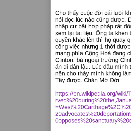
Cho thấy cuộc đời cái lưỡi 
nói dọc lúc nào cũng được. 
nhập cư bất hợp pháp rất đôn
xem lại tài liệu. Ông ta khe
quyền khác lên thì họ quay q
công việc nhưng 1 thời được 
mạng phía Cộng Hoà đang cho
Clinton, bà ngoại trưởng Clin
án di dân lậu. Lúc đầu mình 
nên cho thấy mình không làm 
Tây được. Chán Mớ Đời
https://en.wikipedia.org/w
rved%20during%20the,Jan
=West%20Carthage%2C%2
20advocates%20deportatio
0opposes%20sanctuary%20ci