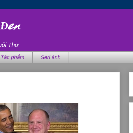
 Đen
uổi Thơ
Tác phẩm
Seri ảnh