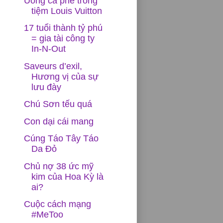
Uống cà phê trong
tiệm Louis Vuitton
17 tuổi thành tỷ phú
= gia tài công ty
In-N-Out
Saveurs d’exil,
Hương vị của sự
lưu đày
Chú Sơn tếu quá
Con dại cái mang
Cúng Táo Tây Táo
Da Đỏ
Chủ nợ 38 ức mỹ
kim của Hoa Kỳ là
ai?
Cuộc cách mạng
#MeToo