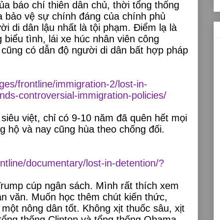
 báo chí thiên dân chủ, thời tổng thống
a bảo vệ sự chính đáng của chính phủ
 di dân lậu nhất là tội phạm. Điểm lạ là
 biểu tình, lái xe húc nhân viên công
 cũng có dẫn độ người di dân bất hợp pháp
s/frontline/immigration-2/lost-in-
nds-controversial-immigration-policies/
 siêu việt, chỉ có 9-10 năm đã quên hết mọi
g hộ và nay cũng hùa theo chống đối.
ntline/documentary/lost-in-detention/?
rump cúp ngân sách. Mình rất thích xem
hân văn. Muốn học thêm chút kiến thức,
một nông dân tốt. Không xịt thuốc sâu, xịt
 tổng thống Clinton và tổng thống Obama