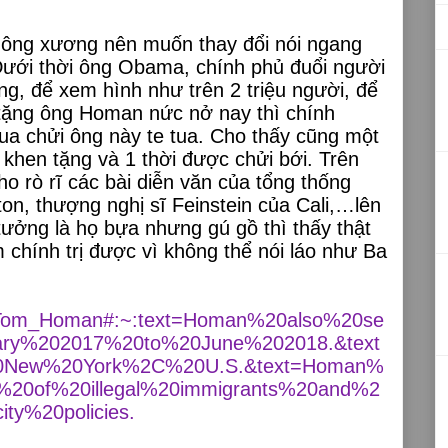
không xương nên muốn thay đổi nói ngang
Dưới thời ông Obama, chính phủ đuổi người
g, để xem hình như trên 2 triệu người, để
n tặng ông Homan nức nở nay thì chính
ua chửi ông này te tua. Cho thấy cũng một
khen tặng và 1 thời được chửi bới. Trên
 rò rĩ các bài diễn văn của tổng thống
ton, thượng nghị sĩ Feinstein của Cali,…lên
tưởng là họ bựa nhưng gú gồ thì thấy thật
chính trị được vì không thể nói láo như Ba
iki/Tom_Homan#:~:text=Homan%20also%20se
uary%202017%20to%20June%202018.&text
0New%20York%2C%20U.S.&text=Homan%
n%20of%20illegal%20immigrants%20and%2
ty%20policies.