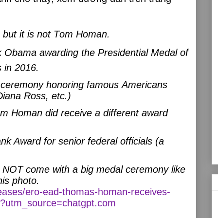
, but it is not Tom Homan.
k Obama awarding the Presidential Medal of
 in 2016.
e ceremony honoring famous Americans
 Diana Ross,
etc.)
m Homan did receive a different award
nk Award for senior federal officials (a
 NOT come with a big medal ceremony like
his photo.
leases/ero-ead-thomas-homan-receives-
rd?utm_source=chatgpt.com