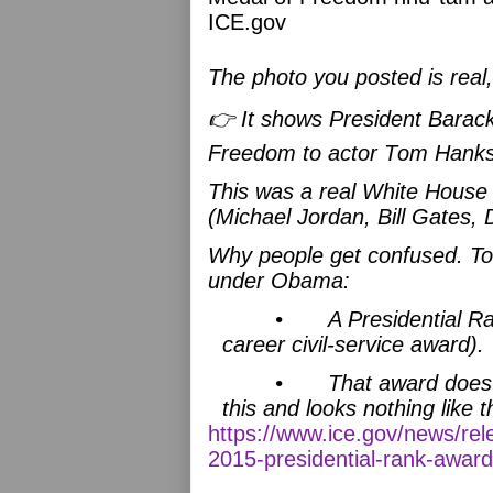
ICE.gov
The photo you posted is real
👉 It shows President Barac
Freedom to actor Tom Hanks
This was a real White Hous
(Michael Jordan, Bill Gates,
Why people get confused.
To
under Obama:
•
A Presidential Ra
career civil-service award).
•
That award does
this and looks nothing like t
https://www.ice.gov/news/re
2015-presidential-rank-awa