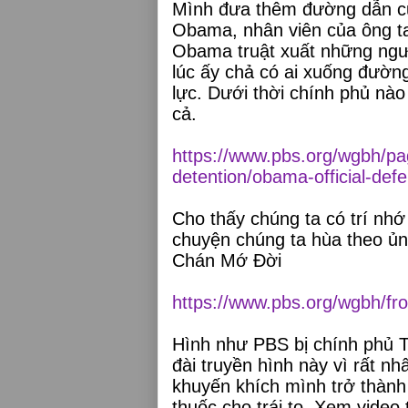
Mình đưa thêm đường dẫn của
Obama, nhân viên của ông t
Obama truật xuất những người
lúc ấy chả có ai xuống đường
lực.
Dưới thời chính phủ nào
cả.
https://www.pbs.org/wgbh/page
detention/obama-official-defe
Cho thấy chúng ta có trí nhớ
chuyện chúng ta hùa theo ủn
Chán Mớ Đời
https://www.pbs.org/wgbh/fro
Hình như PBS bị chính phủ T
đài truyền hình này vì rất n
khuyến khích mình trở thành 
thuốc cho trái to. Xem video