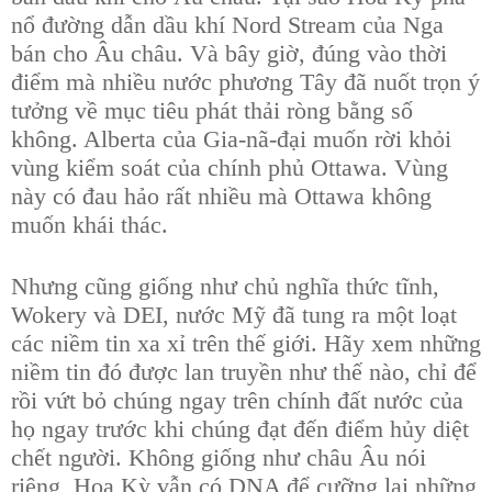
nổ đường dẫn dầu khí Nord Stream của Nga
bán cho Âu châu. Và bây giờ, đúng vào thời
điểm mà nhiều nước phương Tây đã nuốt trọn ý
tưởng về mục tiêu phát thải ròng bằng số
không. Alberta của Gia-nã-đại muốn rời khỏi
vùng kiểm soát của chính phủ Ottawa. Vùng
này có đau hảo rất nhiều mà Ottawa không
muốn khái thác.
Nhưng cũng giống như chủ nghĩa thức tĩnh,
Wokery và DEI, nước Mỹ đã tung ra một loạt
các niềm tin xa xỉ trên thế giới. Hãy xem những
niềm tin đó được lan truyền như thế nào, chỉ để
rồi vứt bỏ chúng ngay trên chính đất nước của
họ ngay trước khi chúng đạt đến điểm hủy diệt
chết người. Không giống như châu Âu nói
riêng, Hoa Kỳ vẫn có DNA để cưỡng lại những