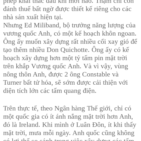
phép khai thác dầu khí mới nào. Thậm chí còn
đánh thuế bất ngờ được thiết kế riêng cho các
nhà sản xuất hiện tại.
Nhưng Ed Miliband, bộ trưởng năng lượng của
vương quốc Anh, có một kế hoạch khôn ngoan.
Ông ấy muốn xây dựng rất nhiều cối xay gió để
tạo thêm nhiều Don Quichotte. Ông ấy có kế
hoạch xây dựng hơn một tỷ tấm pin mặt trời
trên khắp Vương quốc Anh. Và vì vậy, vùng
nông thôn Anh, được 2 ông Constable và
Turner bất tử hóa, sẽ sớm được cải thiện với
diện tích lớn các tấm quang điện.
Trên thực tế, theo Ngân hàng Thế giới, chỉ có
một quốc gia có ít ánh nắng mặt trời hơn Anh,
đó là Ireland. Khi mình ở Luân Đôn, ít khi thấy
mặt trời, mưa mỗi ngày. Anh quốc cũng không
có lợi thế so sánh trong việc xây dựng các tấm