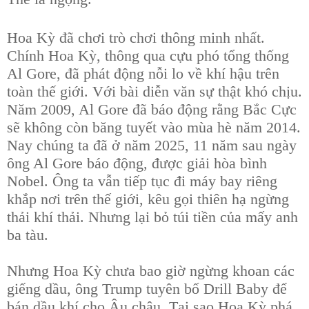
Hoa Kỳ đã chơi trò chơi thông minh nhất.
Chính Hoa Kỳ, thông qua cựu phó tổng thống
Al Gore, đã phát động nỗi lo về khí hậu trên
toàn thế giới. Với bài diễn văn sự thật khó chịu.
Năm 2009, Al Gore đã báo động rằng Bắc Cực
sẽ không còn băng tuyết vào mùa hè năm 2014.
Nay chúng ta đã ở năm 2025, 11 năm sau ngày
ông Al Gore báo động, được giải hòa bình
Nobel. Ông ta vẫn tiếp tục đi máy bay riêng
khắp nơi trên thế giới, kêu gọi thiên hạ ngừng
thải khí thải. Nhưng lại bỏ túi tiền của mấy anh
ba tàu.
Nhưng Hoa Kỳ chưa bao giờ ngừng khoan các
giếng dầu, ông Trump tuyên bố Drill Baby để
bán dầu khí cho Âu châu. Tại sao Hoa Kỳ phá