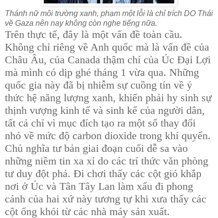
Thánh nữ môi trường xanh, phạm một lỗi là chỉ trích DO Thái
về Gaza nên nay không còn nghe tiếng nữa.
Trên thực tế, đây là một vấn đề toàn cầu.
Không chỉ riêng về Anh quốc mà là vấn đề của
Châu Âu, của Canada thậm chí của Úc Đại Lợi
mà mình có dịp ghé tháng 1 vừa qua. Những
quốc gia này đã bị nhiễm sự cuồng tín về ý
thức hệ năng lượng xanh, khiến phải hy sinh sự
thịnh vượng kinh tế và sinh kế của người dân,
tất cả chỉ vì mục đích tạo ra một số thay đổi
nhỏ về mức độ carbon dioxide trong khí quyển.
Chủ nghĩa tư bản giai đoạn cuối dễ sa vào
những niềm tin xa xỉ do các trí thức văn phòng
tư duy đột phá. Đi chơi thấy các cột gió khắp
nơi ở Úc và Tân Tây Lan làm xấu đi phong
cảnh của hai xứ này tương tự khi xưa thấy các
cột ống khói từ các nhà máy sản xuất.