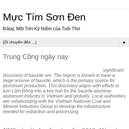
Mực Tím Sơn Đen
Đàlạt, Một Trời Kỷ Niệm của Tuổi Thơ
▼
Trung Cộng ngày nay
significant
Recently, Lâm Đồng Province in Vietnam has garnered attention due to a
discovery of bauxite ore. The region is known to have a
large reserve of bauxite, which is the primary source for
aluminum production. This discovery aligns with efforts to
turn Lâm Đồng into a key hub for the bauxite-alumina-
aluminum industry in Vietnam and globally. Local authorities
are collaborating with the Vietnam National Coal and
Mineral Industries Group to develop the infrastructure
needed for extraction and processing