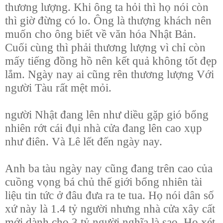
thương lượng. Khi ông ta hỏi thì họ nói còn
thì giờ đừng có lo. Ông là thượng khách nên
muốn cho ông biết về văn hóa Nhật Bản.
Cuối cùng thì phải thương lượng vì chỉ còn
mấy tiếng đồng hồ nên kết quả không tốt đẹp
lắm. Ngày nay ai cũng rên thương lượng Với
người Tàu rất mệt mỏi.
người Nhật đang lên như diều gặp gió bổng
nhiên rớt cái đụi nhà cửa đang lên cao xụp
như điên. Và Lê lết đến ngày nay.
Anh ba tàu ngày nay cũng đang trên cao của
cuồng vọng bá chủ thế giới bổng nhiên tài
liệu tin tức ở đâu đưa ra te tua. Họ nói dân số
xứ này là 1.4 tỷ người nhưng nhà cửa xây cất
mới dành cho 3 tỷ người nghĩa là sao. Họ xét