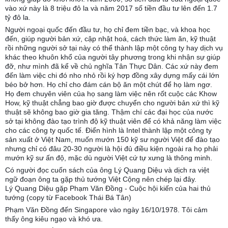
vào xứ này là 8 triệu đô la và năm 2017 số tiền đầu tư lên đến 1.7
tỷ đô la.
Người ngoại quốc đến đầu tư, họ chỉ đem tiền bạc, và khoa học
đến, giúp người bản xứ, cập nhật hoá, cách thức làm ăn, kỹ thuật
rồi những người sở tại này có thể thành lập một công ty hay dịch vụ
khác theo khuôn khổ của người tây phương trong khi nhận sự giúp
đỡ, như mình đã kể về chủ nghĩa Tân Thực Dân. Các xứ này đem
đến làm việc chi đó nho nhỏ rồi ký hợp đồng xây dựng mấy cái lớn
béo bở hơn. Họ chỉ cho đám cán bộ ăn một chút để họ làm ngơ.
Họ đem chuyên viên của họ sang làm việc nên rốt cuộc các Khow
How, kỹ thuật chẳng bao giờ được chuyển cho người bản xứ thì kỹ
thuật sẽ không bao giờ gia tăng. Thậm chí các đại học của nước
sở tại không đào tạo trình độ kỹ thuật viên để có khả năng làm việc
cho các công ty quốc tế. Điển hình là Intel thành lập một công ty
sản xuất ở Việt Nam, muốn mướn 150 kỹ sư người Việt để đào tạo
nhưng chỉ có đâu 20-30 người là hội đủ điều kiện ngoài ra họ phải
mướn kỹ sư ấn độ, mặc dù người Việt cứ tự xưng là thông minh.
Có người đọc cuốn sách của ông Lý Quang Diệu và dịch ra việt
ngữ đoạn ông ta gặp thủ tướng Việt Cộng nên chép lại đây.
Lý Quang Diệu gặp Phạm Văn Đồng - Cuộc hội kiến của hai thủ
tướng (copy từ Facebook Thái Bá Tân)
Phạm Văn Đồng đến Singapore vào ngày 16/10/1978. Tôi cảm
thấy ông kiêu ngạo và khó ưa.