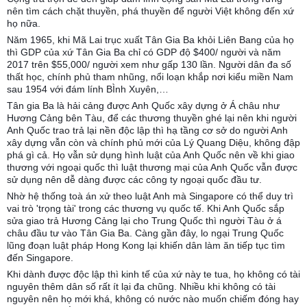
nên tìm cách chặt thuyền, phá thuyền để người Việt không đến xứ
họ nữa.
Năm 1965, khi Mã Lai trục xuất Tân Gia Ba khỏi Liên Bang của họ
thì GDP của xứ Tân Gia Ba chỉ có GDP độ $400/ người và năm
2017 trên $55,000/ người xem như gấp 130 lần. Người dân đa số
thất học, chính phủ tham nhũng, nổi loạn khắp nơi kiểu miền Nam
sau 1954 với đám lính BÌnh Xuyên,…
Tân gia Ba là hải cảng được Anh Quốc xây dựng ở Á châu như
Hương Cảng bên Tàu, để các thương thuyền ghé lại nên khi người
Anh Quốc trao trả lại nền độc lập thì hạ tầng cơ sở do người Anh
xây dựng vẫn còn và chính phủ mới của Lý Quang Diệu, không đập
phá gì cả. Họ vẫn sử dụng hình luật của Anh Quốc nên về khi giao
thương với ngoại quốc thì luật thương mại của Anh Quốc vẫn được
sử dụng nên dễ dàng được các công ty ngoại quốc đầu tư.
Nhờ hệ thống toà án xử theo luật Anh mà Singapore có thể duy trì
vai trò 'trọng tài' trong các thương vụ quốc tế. Khi Anh Quốc sắp
sửa giao trả Hương Cảng lại cho Trung Quốc thì người Tàu ở á
châu đầu tư vào Tân Gia Ba. Càng gần đây, lo ngại Trung Quốc
lũng đoạn luật pháp Hong Kong lại khiến dân làm ăn tiếp tục tìm
đến Singapore.
Khi dành được độc lập thì kinh tế của xứ này te tua, họ không có tài
nguyên thêm dân số rất ít lại đa chũng. Nhiều khi không có tài
nguyên nên họ mới khá, không có nước nào muốn chiếm đóng hay