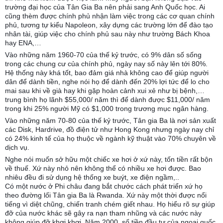
trường đại học của Tân Gia Ba nên phải sang Anh Quốc học. Ai
cũng thèm được chính phủ nhận làm việc trong các cơ quan chính
phủ, tương tự kiểu Napoleon, xây dựng các trường lớn để đào tạo
nhân tài, giúp việc cho chính phủ sau này như trường Bách Khoa
hay ENA,…
Vào những năm 1960-70 của thế kỷ trước, có 9% dân số sống
trong các chung cư của chính phủ, ngày nay số này lên tới 80%.
Hệ thống này khá tốt, bao đảm giá nhà không cao để giúp người
dân để dành tiền, nghe nói họ để dành đến 20% lợi tức để lo cho
mai sau khi về già hay khi gặp hoàn cảnh xui xẻ như bị bệnh,…
trung bình họ lãnh $55,000/ năm thì để dành được $11,000/ năm
trong khi 25% người Mỹ có $1,000 trong trương mục ngân hàng.
Vào những năm 70-80 của thế kỷ trước, Tân gia Ba là nơi sản xuất
các Disk, Hardrive, đồ điện tử như Hong Kong nhưng ngày nay chỉ
có 24% kinh tế của họ thuộc về ngành kỹ thuật vào 70% chuyên về
dịch vụ.
Nghe nói muốn sở hữu một chiếc xe hơi ở xứ này, tốn tiền rất bộn
về thuế. Xứ này nhỏ nên không thể có nhiều xe hơi được. Bao
nhiêu đều đi sử dụng hệ thống xe buýt, xe điện ngầm,..
Có một nước ở Phi châu đang bắt chước cách phát triển xứ họ
theo đường lối Tân gia Ba là Rwanda. Xứ này một thời được nổi
tiếng vì diệt chũng, chiến tranh chém giết nhau. Họ hiểu rõ sự giúp
đỡ của nước khác sẽ gây ra nạn tham nhũng và các nước này
không giúp đỡ khơi khơi. Năm 2000, số tiền đầu tư của ngoại quốc