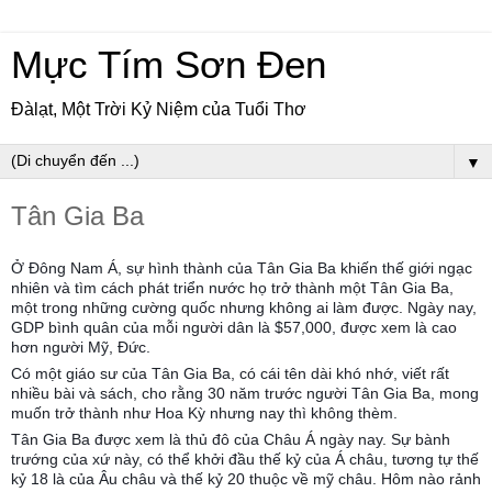
Mực Tím Sơn Đen
Đàlạt, Một Trời Kỷ Niệm của Tuổi Thơ
▼
Tân Gia Ba
Ở Đông Nam Á, sự hình thành của Tân Gia Ba khiến thế giới ngạc
nhiên và tìm cách phát triển nước họ trở thành một Tân Gia Ba,
một trong những cường quốc nhưng không ai làm được. Ngày nay,
GDP bình quân của mỗi người dân là $57,000, được xem là cao
hơn người Mỹ, Đức.
Có một giáo sư của Tân Gia Ba, có cái tên dài khó nhớ, viết rất
nhiều bài và sách, cho rằng 30 năm trước người Tân Gia Ba, mong
muốn trở thành như Hoa Kỳ nhưng nay thì không thèm.
Tân Gia Ba được xem là thủ đô của Châu Á ngày nay. Sự bành
trướng của xứ này, có thể khởi đầu thế kỷ của Á châu, tương tự thế
kỷ 18 là của Âu châu và thế kỷ 20 thuộc về mỹ châu. Hôm nào rảnh