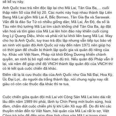
sẽ kể vụ này.
Anh Quốc trao trả nền độc lập lại cho Mã Lai, Tân Gia Ba,… cuối
thập niên 50 của thế kỷ 20. Các nước này họp nhau thành lập Liên
Bang Mã Lai gồm Mã Lai Á, Bắc Borneo, Tân Gia Ba và Sarawak.
Vấn đề là đảo Sư Tử có nhiều giống dân; Mã Lai, Ấn Độ, đa số là
Tàu nên thủ tướng Mã Lai tìm cách khống chế Tân Gia Ba, áp đặt
văn hoá và tôn giáo của Mã Lai lên hòn đảo này khiến cuối cùng
ông Lý Quang Diệu, khóc và phải rút lui khỏi liên bang Mã Lai. May
cho họ là Anh Quốc, tuy trao trả độc lập nhưng vẫn tiếp tục bảo vệ
an ninh với quân đội Anh Quốc xứ này đến năm 1971 nên giúp họ
có thời gian để chuẩn bị thành lập quốc gia và quân độ riêng của
họ. Khác với Việt Nam, Pháp rút khỏi Đông Dương khiến chánh
quyền, an ninh bị bỏ ngõ nên loạn đủ trò. Nếu quân đội Pháp vẫn ở
lại, vài năm để giúp chế độ VNCH thành lập quân đội của VNCH thì
có lẻ kết quả cuộc chiến đã khác.
Điểm rất lạ là cựu thuộc địa của Anh Quốc như Gia Nã Đại, Hoa Kỳ,
Úc Đại Lợi,..do người da trắng thành lập, nói chung ngày nay rất
giàu có còn các thuộc địa khác thì te tua.
Cuộc chiến giữa quân đội mã Lai với Cộng Sản Mã Lai kéo dài rất
lâu đến năm 1989 thì phải, lãnh tụ Chín Peng mới buôn súng, hoà
đàm, chấm dứt cuộc chiến phi lý khi Liên Xô sụp đỗ. Do đó khi các
thuyền nhân đến từ Việt Nam, hải quân của Mã Lai rất lo sợ, Việt
Cộng trà trộn để đến giúp đám lính cộng sản Mã Lai trong rừng