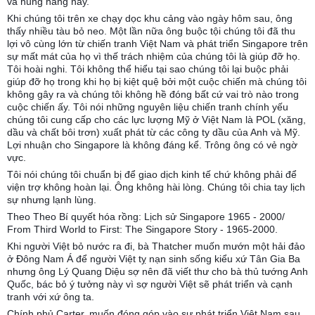
và hung hăng này.
Khi chúng tôi trên xe chạy dọc khu cảng vào ngày hôm sau, ông
thấy nhiều tàu bỏ neo. Một lần nữa ông buộc tội chúng tôi đã thu
lợi vô cùng lớn từ chiến tranh Việt Nam và phát triển Singapore trên
sự mất mát của họ vì thế trách nhiệm của chúng tôi là giúp đỡ họ.
Tôi hoài nghi. Tôi không thể hiểu tại sao chúng tôi lại buộc phải
giúp đỡ họ trong khi họ bị kiệt quệ bởi một cuộc chiến mà chúng tôi
không gây ra và chúng tôi không hề đóng bất cứ vai trò nào trong
cuộc chiến ấy. Tôi nói những nguyên liệu chiến tranh chính yếu
chúng tôi cung cấp cho các lực lượng Mỹ ở Việt Nam là POL (xăng,
dầu và chất bôi trơn) xuất phát từ các công ty dầu của Anh và Mỹ.
Lợi nhuận cho Singapore là không đáng kể. Trông ông có vẻ ngờ
vực.
Tôi nói chúng tôi chuẩn bị để giao dịch kinh tế chứ không phải để
viện trợ không hoàn lại. Ông không hài lòng. Chúng tôi chia tay lịch
sự nhưng lạnh lùng.
Theo Theo Bí quyết hóa rồng: Lịch sử Singapore 1965 - 2000/
From Third World to First: The Singapore Story - 1965-2000.
Khi người Việt bỏ nước ra đi, bà Thatcher muốn mướn một hải đảo
ở Đông Nam Á để người Việt tỵ nạn sinh sống kiểu xứ Tân Gia Ba
nhưng ông Lý Quang Diệu sợ nên đã viết thư cho bà thủ tướng Anh
Quốc, bác bỏ ý tưởng này vì sợ người Việt sẽ phát triển và cạnh
tranh với xứ ông ta.
Chính phủ Carter, muốn đóng góp vào sự phát triển Việt Nam sau