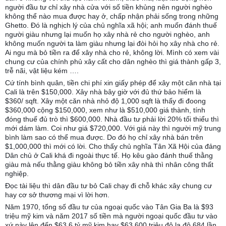
người đầu tư chỉ xây nhà cửa với số tiền khủng nên người nghèo
không thể nào mua được hay ở, chấp nhận phải sống trong những
Ghetto. Đó là nghịch lý của chủ nghĩa xã hội; anh muốn đánh thuế
người giàu nhưng lại muốn họ xây nhà rẻ cho người nghèo, anh
không muốn người ta làm giàu nhưng lại đòi hỏi họ xây nhà cho rẻ.
Ai ngu mà bỏ tiền ra để xây nhà cho rẻ, không lời. Mình có xem vài
chung cư của chính phủ xây cất cho dân nghèo thì giá thành gấp 3,
trễ nãi, vật liệu kém ….
Cứ tính bình quân, tiền chi phí xin giấy phép để xây một căn nhà tại
Cali là trên $150,000. Xây nhà bây giờ với đủ thứ bảo hiểm là
$360/ sqft. Xây một căn nhà nhỏ độ 1,000 sqft là thấy đi đoong
$360,000 cộng $150,000, xem như là $510,000 giá thành, tính
đóng thuế đủ trò thì $600,000. Nhà đầu tư phải lời 20% tối thiểu thì
mới dám làm. Coi như giá $720,000. Với giá này thì người mỹ trung
bình làm sao có thể mua được. Do đó họ chỉ xây nhà bán trên
$1,000,000 thì mới có lời. Cho thấy chủ nghĩa Tân Xã Hội của đảng
Dân chủ ở Cali khá đi ngoài thực tế. Họ kêu gào đánh thuế thằng
giàu mà nếu thằng giàu không bỏ tiền xây nhà thì nhân công thất
nghiệp.
Đọc tài liệu thì dân đầu tư bỏ Cali chạy đi chỗ khác xây chung cư
hay cơ sở thương mại vì lời hơn.
Năm 1970, tổng số đầu tư của ngoại quốc vào Tân Gia Ba là $93
triệu mỹ kim và năm 2017 số tiền mà người ngoại quốc đầu tư vào
xứ này lên đến $63.6 tỷ mỹ kim hay $63,600 triệu đô la độ 684 lần