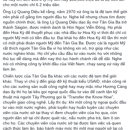
cho một nước chỉ 6.2 triệu dân.
Ông Lý Quang Diệu kể rằng, năm 1970 xứ ông ta là đệ tam thế giới
nên phải cố gắng tìm người đầu tư. Nghe kể nhưng chưa tìm được
nguồn chính thức, là ông Lý Quang Diệu dạo ấy mơ Tân Gia Ba trở
thành Sàigòn, được mệnh danh là Hòn Ngọc Viễn Đông. Họ phải
đến Hoa Kỳ để thuyết phục các nhà đầu tư Hoa Kỳ vì thời đó chỉ có
người Mỹ mới có tiền đầu tư. Đại khái họ đến Hoa Kỳ 40 lần thì mới
có một phái đoàn người Mỹ đến Tân Gia Ba. Được cái là người Mỹ
rất thích người Tân Gia Ba vì họ không xin xỏ, trợ giúp như các
nước nghèo khác. Họ chỉ yêu cầu đầu tư vào nước họ với những
thủ tục dễ dàng mà đến nay thủ tục hành chánh rất dễ dãi. Nghe
nói có những công ty khởi đầu của Việt Nam, chạy sang xứ này để
làm ăn.
Chiến lược của Tân Gia Ba khác với các nước đệ tam thế giới
khác. Thay vì chú ý đến giúp đỡ kỹ thuật kiểu USAID, nhân công rẻ
cho các xưởng sản xuất công nghệ hay may mặc như Hương Cảng
dạo ấy thì họ lại kêu gọi ngoại quốc đầu tư vào để canh tân kỹ
thuật mà người Tây Phương gọi là “Transfer the Know How”,
chuyển giao công nghệ. Lấy thí dụ: khi một công ty ngoại quốc đầu
tư vào một nước nghèo, phải tuyển hay huấn luyện các chuyên
viên của nước sở tại thay vì đem chuyên viên của họ qua, còn
người dân sở tại chỉ được quét rác, nấu nước pha trà, làm ô sin
cho họ. Các chuyên viên của nước sở tại được làm việc và quen
cách thức làm ăn, bảo hành máy móc thì một mai người sở tại có