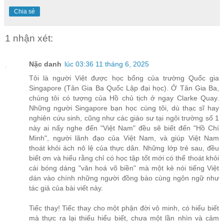
Chia sẻ
1 nhận xét:
Nặc danh
lúc 03:36 11 tháng 6, 2025
Tôi là người Việt được học bổng của trường Quốc gia
Singapore (Tân Gia Ba Quốc Lập đại học). Ở Tân Gia Ba,
chúng tôi có tượng của Hồ chủ tịch ở ngay Clarke Quay.
Những người Singapore bạn học cùng tôi, dù thạc sĩ hay
nghiên cứu sinh, cũng như các giáo sư tại ngôi trường số 1
này ai nấy nghe đến "Việt Nam" đều sẽ biết đến "Hồ Chí
Minh", người lãnh đạo của Việt Nam, và giúp Việt Nam
thoát khỏi ách nô lệ của thực dân. Những lớp trẻ sau, đều
biết ơn và hiểu rằng chỉ có học tập tốt mới có thể thoát khỏi
cái bóng dáng "văn hoá võ biền" mà một kẻ nói tiếng Việt
dán vào chính những người đồng bào cùng ngôn ngữ như
tác giả của bài viết này.
Tiếc thay! Tiếc thay cho một phận đời vô minh, có hiểu biết
mà thực ra lại thiếu hiểu biết, chưa một lần nhìn và cảm