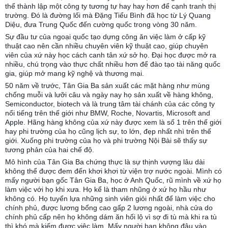
thể thành lập một công ty tương tự hay hay hơn để cạnh tranh thị
trường. Đó là đường lối mà Đặng Tiểu Bình đã học từ Lý Quang
Diệu, đưa Trung Quốc đến cường quốc trong vòng 30 năm.
Sự đầu tư của ngoại quốc tạo dựng công ăn việc làm ở cấp kỹ
thuật cao nên cần nhiều chuyên viên kỹ thuật cao, giúp chuyên
viên của xứ này học cách canh tân xứ sở họ. Đại học được mở ra
nhiều, chú trọng vào thực chất nhiều hơn để đào tạo tài năng quốc
gia, giúp mở mang kỹ nghệ và thương mại.
50 năm về trước, Tân Gia Ba sản xuất các mặt hàng như mùng
chống muỗi và lưỡi câu và ngày nay họ sản xuất về hàng không,
Semiconductor, biotech và là trung tâm tài chánh của các công ty
nổi tiếng trên thế giới như BMW, Roche, Novartis, Microsoft and
Apple. Hãng hàng không của xứ này được xem là số 1 trên thế giới
hay phi trường của họ cũng lịch sự, to lớn, đẹp nhất nhì trên thế
giới. Xuống phi trường của họ và phi trường Nội Bài sẽ thấy sự
tương phản của hai chế độ.
Mô hình của Tân Gia Ba chứng thực là sự thịnh vượng lâu dài
không thể được đem đến khơi khơi từ viện trợ nước ngoài. Mình có
mấy người bạn gốc Tân Gia Ba, học ở Anh Quốc, rũ mình về xứ họ
làm việc với họ khi xưa. Họ kể là tham nhũng ở xứ họ hầu như
không có. Họ tuyển lựa những sinh viên giỏi nhất để làm việc cho
chính phủ, được lương bổng cao gấp 2 lương ngoài, nhà cửa do
chính phủ cấp nên họ không dám ăn hối lộ vì sợ đi tù mà khi ra tù
thì khó mà kiếm được việc làm. Mấy người bạn không đậu vào