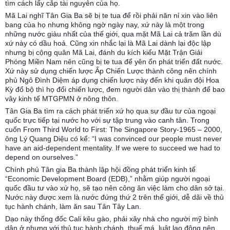
tìm cách lấy cắp tài nguyên của họ.
Mã Lai nghĩ Tân Gia Ba sẽ bị te tua để rồi phải năn nỉ xin vào liên
bang của họ nhưng không ngờ ngày nay, xứ này là một trong
những nước giàu nhất của thế giới, qua mặt Mã Lai cả trăm lần dù
xứ này có dầu hoả. Cũng xin nhắc lại là Mã Lai dành lại độc lập
nhưng bị cộng quân Mã Lai, đánh du kích kiểu Mặt Trận Giải
Phóng Miền Nam nên cũng bị te tua để yên ổn phát triển đất nước.
Xứ này sử dụng chiến lược Ấp Chiến Lược thành công nên chính
phủ Ngô Đình Diệm áp dụng chiến lược này đến khi quân đội Hoa
Kỳ đổ bộ thì họ đổi chiến lược, đem người dân vào thị thành để bao
vây kinh tế MTGPMN ở nông thôn.
Tân Gia Ba tìm ra cách phát triển xứ họ qua sự đầu tư của ngoại
quốc trực tiếp tại nước họ với sự tập trung vào canh tân. Trong
cuốn From Third World to First: The Singapore Story-1965 – 2000,
ông Lý Quang Diệu có kể: “I was convinced our people must never
have an aid-dependent mentality. If we were to succeed we had to
depend on ourselves.”
Chính phủ Tân gia Ba thành lập hội đồng phát triển kinh tế
“Economic Development Board (EDB),” nhằm giúp người ngoại
quốc đầu tư vào xứ họ, sẽ tạo nên công ăn việc làm cho dân sở tại.
Nước này được xem là nước đứng thứ 2 trên thế giới, dễ dãi về thủ
tục hành chánh, làm ăn sau Tân Tây Lan.
Dạo này thống đốc Cali kêu gào, phải xây nhà cho người mỹ bình
dân ở nhưng với thủ tục hành chánh, thuế má, luật lao động nên