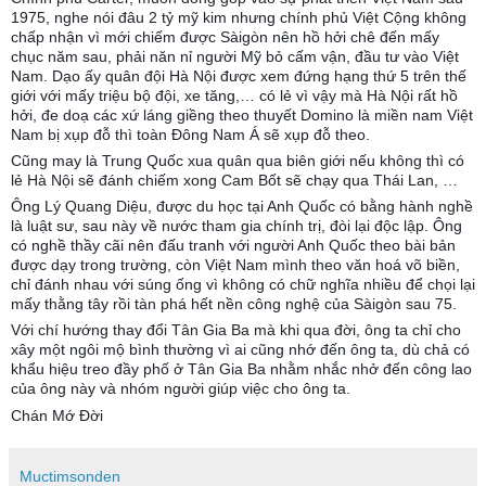
1975, nghe nói đâu 2 tỷ mỹ kim nhưng chính phủ Việt Cộng không
chấp nhận vì mới chiếm được Sàigòn nên hồ hởi chê đến mấy
chục năm sau, phải năn nỉ người Mỹ bỏ cấm vận, đầu tư vào Việt
Nam. Dạo ấy quân đội Hà Nội được xem đứng hạng thứ 5 trên thế
giới với mấy triệu bộ đội, xe tăng,… có lẻ vì vậy mà Hà Nội rất hồ
hởi, đe doạ các xứ láng giềng theo thuyết Domino là miền nam Việt
Nam bị xụp đỗ thì toàn Đông Nam Á sẽ xụp đỗ theo.
Cũng may là Trung Quốc xua quân qua biên giới nếu không thì có
lẻ Hà Nội sẽ đánh chiếm xong Cam Bốt sẽ chạy qua Thái Lan, …
Ông Lý Quang Diệu, được du học tại Anh Quốc có bằng hành nghề
là luật sư, sau này về nước tham gia chính trị, đòi lại độc lập. Ông
có nghề thầy cãi nên đấu tranh với người Anh Quốc theo bài bản
được dạy trong trường, còn Việt Nam mình theo văn hoá võ biền,
chỉ đánh nhau với súng ống vì không có chữ nghĩa nhiều để chọi lại
mấy thằng tây rồi tàn phá hết nền công nghệ của Sàigòn sau 75.
Với chí hướng thay đổi Tân Gia Ba mà khi qua đời, ông ta chỉ cho
xây một ngôi mộ bình thường vì ai cũng nhớ đến ông ta, dù chả có
khẩu hiệu treo đầy phố ở Tân Gia Ba nhằm nhắc nhở đến công lao
của ông này và nhóm người giúp việc cho ông ta.
Chán Mớ Đời
Muctimsonden