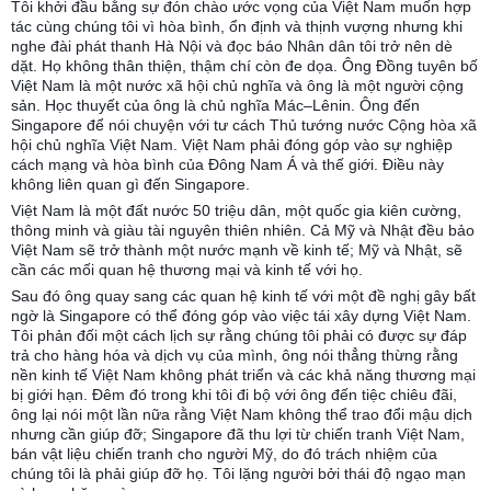
Tôi khởi đầu bằng sự đón chào ước vọng của Việt Nam muốn hợp
tác cùng chúng tôi vì hòa bình, ổn định và thịnh vượng nhưng khi
nghe đài phát thanh Hà Nội và đọc báo Nhân dân tôi trở nên dè
dặt. Họ không thân thiện, thậm chí còn đe dọa. Ông Đồng tuyên bố
Việt Nam là một nước xã hội chủ nghĩa và ông là một người cộng
sản. Học thuyết của ông là chủ nghĩa Mác–Lênin. Ông đến
Singapore để nói chuyện với tư cách Thủ tướng nước Cộng hòa xã
hội chủ nghĩa Việt Nam. Việt Nam phải đóng góp vào sự nghiệp
cách mạng và hòa bình của Đông Nam Á và thế giới. Điều này
không liên quan gì đến Singapore.
Việt Nam là một đất nước 50 triệu dân, một quốc gia kiên cường,
thông minh và giàu tài nguyên thiên nhiên. Cả Mỹ và Nhật đều bảo
Việt Nam sẽ trở thành một nước mạnh về kinh tế; Mỹ và Nhật, sẽ
cần các mối quan hệ thương mại và kinh tế với họ.
Sau đó ông quay sang các quan hệ kinh tế với một đề nghị gây bất
ngờ là Singapore có thể đóng góp vào việc tái xây dựng Việt Nam.
Tôi phản đối một cách lịch sự rằng chúng tôi phải có được sự đáp
trả cho hàng hóa và dịch vụ của mình, ông nói thẳng thừng rằng
nền kinh tế Việt Nam không phát triển và các khả năng thương mại
bị giới hạn. Đêm đó trong khi tôi đi bộ với ông đến tiệc chiêu đãi,
ông lại nói một lần nữa rằng Việt Nam không thể trao đổi mậu dịch
nhưng cần giúp đỡ; Singapore đã thu lợi từ chiến tranh Việt Nam,
bán vật liệu chiến tranh cho người Mỹ, do đó trách nhiệm của
chúng tôi là phải giúp đỡ họ. Tôi lặng người bởi thái độ ngạo mạn