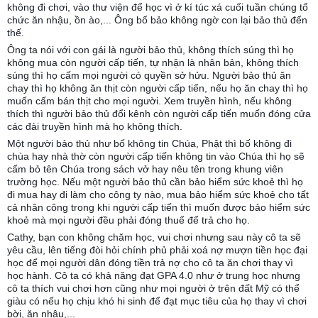
không đi chơi, vào thư viện để học vì ở kí túc xá cuối tuần chúng tổ
chức ăn nhậu, ồn ào,... Ông bố bảo không ngờ con lại bảo thủ đến
thế.
Ông ta nói với con gái là người bảo thủ, không thích súng thì họ
không mua còn người cấp tiến, tự nhận là nhân bản, không thích
súng thì họ cấm mọi người có quyền sở hửu. Người bảo thủ ăn
chay thì họ không ăn thịt còn người cấp tiến, nếu họ ăn chay thì họ
muốn cấm bán thịt cho mọi người. Xem truyền hình, nếu không
thích thì người bảo thủ đổi kênh còn người cấp tiến muốn đóng cửa
các đài truyền hình mà họ không thích.
Một người bảo thủ như bố không tin Chúa, Phật thì bố không đi
chùa hay nhà thờ còn người cấp tiến không tin vào Chúa thì họ sẽ
cấm bỏ tên Chúa trong sách vở hay nêu tên trong khung viên
trường học. Nếu một người bảo thủ cần bảo hiểm sức khoẻ thì họ
đi mua hay đi làm cho công ty nào, mua bảo hiểm sức khoẻ cho tất
cả nhân công trong khi người cấp tiến thì muốn được bảo hiểm sức
khoẻ mà mọi người đều phải đóng thuế để trả cho họ.
Cathy, bạn con không chăm học, vui chơi nhưng sau này cô ta sẽ
yêu cầu, lên tiếng đòi hỏi chính phủ phải xoá nợ mượn tiền học đại
học để mọi người dân đóng tiền trả nợ cho cô ta ăn chơi thay vì
học hành. Cô ta có khả năng đạt GPA 4.0 như ở trung học nhưng
cô ta thích vui chơi hơn cũng như mọi người ở trên đất Mỹ có thể
giàu có nếu họ chịu khó hi sinh để đạt mục tiêu của họ thay vì chơi
bời, ăn nhậu,...