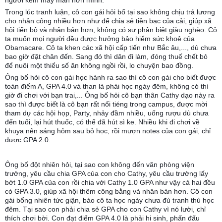
Trong lúc tranh luận, cô con gái hỏi bố tại sao không chịu trả lương
cho nhân công nhiều hơn như để chia sẻ tiền bạc của cải, giúp xã
hội tiến bộ và nhân bản hơn, không có sự phân biệt giàu nghèo. Cô
ta muốn mọi người đều được hưởng bảo hiểm sức khoẻ của
Obamacare. Cô ta khen các xã hội cấp tiến như Bắc âu,..., dù chưa
bao giờ đặt chân đến. Sang đó thì dân đi làm, đóng thuế chết bỏ
để nuôi một thiểu số ăn không ngồi rồi, lo chuyện bao đồng.
Ông bố hỏi cô con gái học hành ra sao thì cô con gái cho biết được
toàn điểm A, GPA 4.0 và than là phải học ngày đêm, không có thì
giờ đi chơi với bạn trai,... Ông bố hỏi cô bạn thân Cathy dạo này ra
sao thì được biết là cô bạn rất nổi tiéng trong campus, được mời
tham dự các hội họp, Party, nhảy đầm nhiều, uống rượu dù chưa
đến tuổi, lại hút thuốc, có thể đã hút sì ke. Nhiều khi đi chơi về
khuya nên sáng hôm sau bỏ học, rồi mượn notes của con gái, chỉ
được GPA 2.0.
Ông bố đột nhiên hỏi, tại sao con không đến văn phòng viện
trưởng, yêu cầu chia GPA của con cho Cathy, yêu cầu trường lấy
bớt 1.0 GPA của con rồi chia với Cathy 1.0 GPA như vậy cả hai đều
có GPA 3.0, giúp xã hội thêm công bằng và nhân bản hơn. Cô con
gái bổng nhiên tức giận, bảo cô ta học ngày chưa đủ tranh thủ học
đêm. Tại sao con phải chia sẻ GPA cho con Cathy vì nó lười, chỉ
thích chơi bời. Con đạt điểm GPA 4.0 là phải hi sinh, phấn đấu