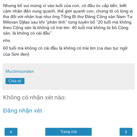
Nhưng bố vui mừng vì vào tuổi của con, có đầu óc cấp tiến, biết
cảm nhận đến xung quanh, thế giới quanh con, chứng tỏ có lòng vị
tha đối với nhân loại như ông Tổng Bí thư Đảng Cộng sản Nam Tư
Milovan Djilas sau khi “phản tỉnh” từng tuyên bố “20 tuổi mà không
theo Cộng sản là không có trái tim. 40 tuổi mà không từ bỏ Cộng
sản, là không có cái đầu”.
nhs
60 tuổi mà không có cái đầu là không có trái tim (ca dao tục ngữ
của Sơn đen)
Muctimsonden
Chia sẻ
Không có nhận xét nào:
Đăng nhận xét
‹
›
Trang chủ