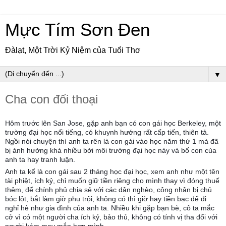
Mực Tím Sơn Đen
Đàlạt, Một Trời Kỷ Niệm của Tuổi Thơ
▼
Cha con đối thoại
Hôm trước lên San Jose, gặp anh bạn có con gái học Berkeley, một
trường đại học nổi tiếng, có khuynh hướng rất cấp tiến, thiên tả.
Ngồi nói chuyện thì anh ta rên là con gái vào học năm thứ 1 mà đã
bị ảnh hưởng khá nhiều bởi môi trường đại học này và bố con của
anh ta hay tranh luận.
Anh ta kể là con gái sau 2 tháng học đại học, xem anh như một tên
tài phiệt, ích kỷ, chỉ muốn giữ tiền riêng cho mình thay vì đóng thuế
thêm, để chính phủ chia sẻ với các dân nghèo, công nhân bị chủ
bóc lột, bắt làm giờ phụ trội, không có thì giờ hay tiền bạc để đi
nghỉ hè như gia đình của anh ta. Nhiều khi gặp bạn bè, cô ta mắc
cở vì có một người cha ích kỷ, bảo thủ, không có tính vị tha đối với
người kém may mắn hơn mình.