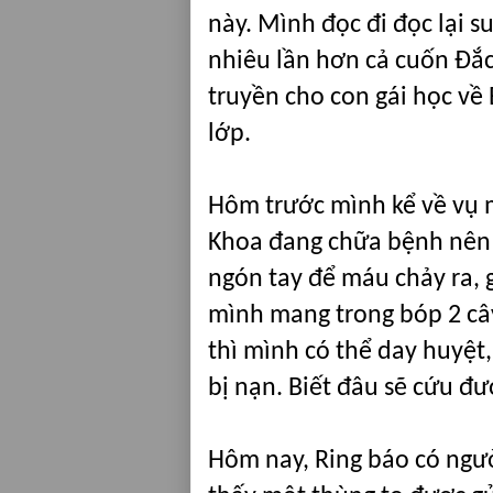
này.
Mình
đọc đi đọc lại 
nhiêu lần hơn cả cuốn Đắ
truyền cho con gái học về
lớp.
Hôm trước mình kể về vụ m
Khoa đang chữa bệnh nên d
ngón tay để máu chảy ra, gi
mình mang trong bóp 2 câ
thì mình có thể day huyệt
bị nạn. Biết đâu sẽ cứu đ
Hôm nay, Ring báo có ngườ