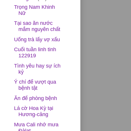
Trọng Nam Khinh
Nữ
Tại sao ăn nước
mắm nguyên chất
Uống trà lấy vợ xấu
Cuối tuần linh tinh
122919
Tình yêu hay sự ích
kỷ
Ý chí để vượt qua
bệnh tật
Ăn để phòng bệnh
Lá cờ Hoa Kỳ tại
Hương-cảng
Mưa Cali nhớ mưa
Đàlạt