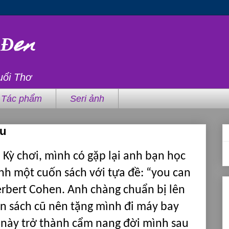
 Đen
uổi Thơ
Tác phẩm
Seri ảnh
u
 Kỳ chơi, mình có gặp lại anh bạn học
ình một cuốn sách với tựa đề: “you can
rbert Cohen.
Anh chàng chuẩn bị lên
n sách cũ nên tặng mình đi máy bay
 nà
y
trở thành cẩm nang đời mình sau