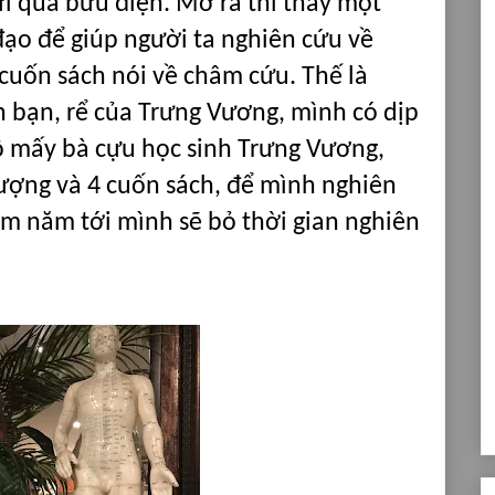
i qua bưu điện. Mở ra thì thấy một
ạo để giúp người ta nghiên cứu về
 cuốn sách nói về châm cứu. Thế là
nh bạn, rể của Trưng Vương, mình có dịp
gộ mấy bà cựu học sinh Trưng Vương,
 tượng và 4 cuốn sách, để mình nghiên
ăm năm tới mình sẽ bỏ thời gian nghiên