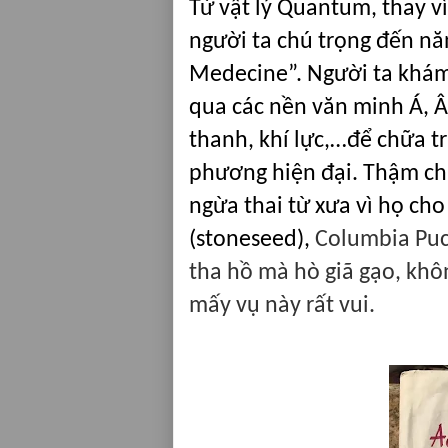
Từ vật lý Quantum, thay vì
người ta chú trọng đến nă
Medecine”. Người ta khám 
qua các nền văn minh Á, 
thanh, khí lực,…để chữa tr
phương hiện đại. Thậm chí
ngừa thai từ xưa vì họ cho
(stoneseed),
Columbia Puc
tha hồ mà hò giã gạo, khô
mấy vụ này rất vui.