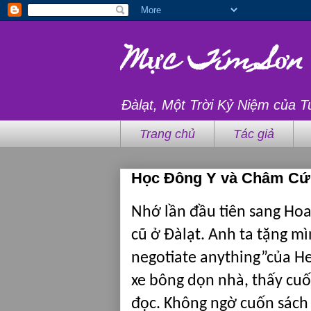
Mực Tím Sơn
Đàlạt, Một Trời Kỷ Niệm của T
Trang chủ
Tác giả
Học Đông Y và Châm Cứ
Nhớ lần đầu tiên sang Hoa
cũ ở Đàlạt. Anh ta tặng m
negotiate anything”của
He
xe bông dọn nhà, thấy cuố
đọc. Không ngờ cuốn sách