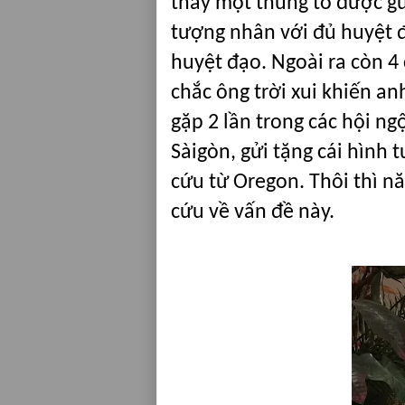
thấy một thùng to được gử
tượng nhân với đủ huyệt đ
huyệt đạo. Ngoài ra còn 4
chắc ông trời xui khiến a
gặp 2 lần trong các hội n
Sàigòn, gửi tặng cái hình
cứu từ Oregon. Thôi thì n
cứu về vấn đề này.