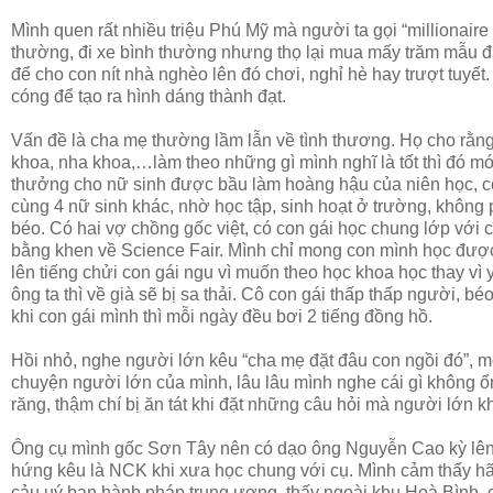
Mình quen rất nhiều triệu Phú Mỹ mà người ta gọi “millionaire
thường, đi xe bình thường nhưng thọ lại mua mấy trăm mẫu đất
để cho con nít nhà nghèo lên đó chơi, nghỉ hè hay trượt tuyết
cóng để tạo ra hình dáng thành đạt.
Vấn đề là cha mẹ thường lầm lẫn về tình thương. Họ cho rằn
khoa, nha khoa,…làm theo những gì mình nghĩ là tốt thì đó mới
thưởng cho nữ sinh được bầu làm hoàng hậu của niên học, 
cùng 4 nữ sinh khác, nhờ học tập, sinh hoạt ở trường, không ph
béo. Có hai vợ chồng gốc việt, có con gái học chung lớp với c
bằng khen về Science Fair. Mình chỉ mong con mình học được 
lên tiếng chửi con gái ngu vì muốn theo học khoa học thay vì 
ông ta thì về già sẽ bị sa thải. Cô con gái thấp thấp người, bé
khi con gái mình thì mỗi ngày đều bơi 2 tiếng đồng hồ.
Hồi nhỏ, nghe người lớn kêu “cha mẹ đặt đâu con ngồi đó”, mỗ
chuyện người lớn của mình, lâu lâu mình nghe cái gì không ổn 
răng, thậm chí bị ăn tát khi đặt những câu hỏi mà người lớn k
Ông cụ mình gốc Sơn Tây nên có dạo ông Nguyễn Cao kỳ lên 
hứng kêu là NCK khi xưa học chung với cụ. Mình cảm thấy hãn
cảu uý ban hành pháp trung ương, thấy ngoài khu Hoà Bình, 