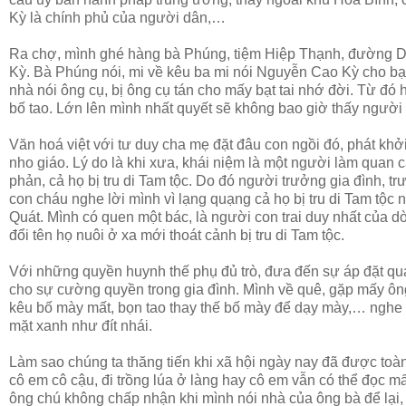
Kỳ là chính phủ của người dân,…
Ra chợ, mình ghé hàng bà Phúng, tiệm Hiệp Thạnh, đường Du
Kỳ. Bà Phúng nói, mi về kêu ba mi nói Nguyễn Cao Kỳ cho bạn
nhà nói ông cụ, bị ông cụ tán cho mấy bạt tai nhớ đời. Từ đ
bố tao. Lớn lên mình nhất quyết sẽ không bao giờ thấy người
Văn hoá việt với tư duy cha mẹ đặt đâu con ngồi đó, phát khở
nho giáo. Lý do là khi xưa, khái niệm là một người làm quan
phản, cả họ bị tru di Tam tộc. Do đó người trưởng gia đình, t
con cháu nghe lời mình vì lạng quạng cả họ bị tru di Tam tộ
Quát. Mình có quen một bác, là người con trai duy nhất của 
đổi tên họ nuôi ở xa mới thoát cảnh bị tru di Tam tộc.
Với những quyền huynh thế phụ đủ trò, đưa đến sự áp đặt qu
cho sự cường quyền trong gia đình. Mình về quê, gặp mấy ôn
kêu bố mày mất, bọn tao thay thế bố mày để dạy mày,… nghe 
mặt xanh như đít nhái.
Làm sao chúng ta thăng tiến khi xã hội ngày nay đã được toàn
cô em cô cậu, đi trồng lúa ở làng hay cô em vẫn có thể đọc m
ông chú không chấp nhận khi mình nói nhà của ông bà để lại,