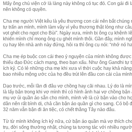
Mấy ông chú viện cớ là làng này không có tục đó. Con gái đi 
nên không có quyền.
Cha mẹ người Việt kêu là yêu thương con cái nên bắt chúng ng
tự trấn an mình, mình làm vậy vì yêu thương thật lòng như câ
vọt ghét cho ngọt cho Bùi”. Ngày xưa, mình bị ông cụ khệnh 
khiến mình chỉ mong ông cụ ghét mình thôi. Gần đây, mình ngh
cụ hay lên nhà anh này đứng, hỏi ra thì ông cụ nói: “nhớ nó ha
Cha mẹ ép buộc con cái theo ý nguyện của mình không được t
thiếu đạo Đức cách mạng, theo bạn xấu. Như ông Gandhi tự th
ích kỷ. Có lẻ những cha mẹ khi xưa vì thời cuộc hay khả năn
bao nhiêu mộng ước của họ đều trút lên đầu con cái của mình
Dạo trước, mỗi lần đi đâu vợ chồng hay cãi nhau. Lý do là mì
là lấy bận trong khi vợ mình thì có hình ảnh hai vợ chồng b
mụ vợ ủi quần áo sẵn cho mình, mình về là cứ bận vào cho h
dân nên rất bình dị, chả cần bận áo quần gì cho sang. Có bộ 
32 năm vẫn bận đi ăn tiệc, có chết thằng Tây nào đâu.
Từ từ mình không ích kỷ nữa, cứ bận áo quần mà vợ thích cho
trụ, đời sống thường nhật, chúng ta tương tác với nhiều người