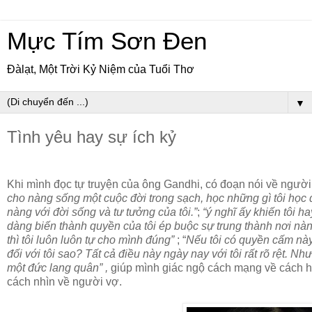
Mực Tím Sơn Đen
Đàlạt, Một Trời Kỷ Niệm của Tuổi Thơ
▼
Tình yêu hay sự ích kỷ
Khi mình đọc tự truyện của ông Gandhi, có đoạn nói về ngườ
cho nàng sống một cuộc đời trong sạch, học những gì tôi học
nàng với đời sống và tư tưởng của tôi.”
;
“ý nghĩ ấy khiến tôi 
dàng biến thành quyền của tôi ép buộc sự trung thành nơi nàn
thì tôi luôn luôn tự cho mình đúng”
; “
Nếu tôi có quyền cấm này
đối với tôi sao? Tất cả điều này ngày nay với tôi rất rõ rệt. N
một đức lang quân” ,
giúp mình giác ngộ cách mạng về cách hà
cách nhìn về người vợ.