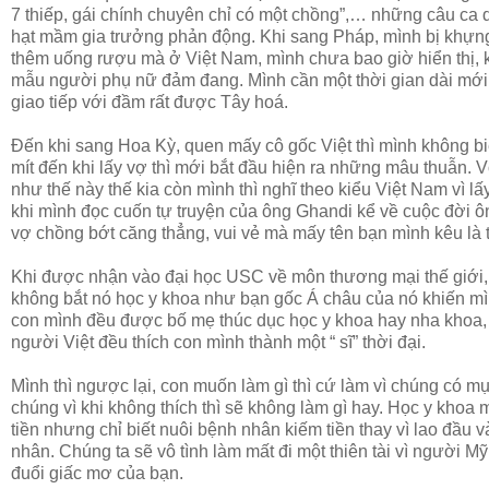
7 thiếp, gái chính chuyên chỉ có một chồng”,… những câu ca 
hạt mầm gia trưởng phản động. Khi sang Pháp, mình bị khựng 
thêm uống rượu mà ở Việt Nam, mình chưa bao giờ hiển thị, 
mẫu người phụ nữ đảm đang. Mình cần một thời gian dài mới 
giao tiếp với đầm rất được Tây hoá.
Đến khi sang Hoa Kỳ, quen mấy cô gốc Việt thì mình không bi
mít đến khi lấy vợ thì mới bắt đầu hiện ra những mâu thuẫn. 
như thế này thế kia còn mình thì nghĩ theo kiểu Việt Nam vì l
khi mình đọc cuốn tự truyện của ông Ghandi kể về cuộc đời ông
vợ chồng bớt căng thẳng, vui vẻ mà mấy tên bạn mình kêu là 
Khi được nhận vào đại học USC về môn thương mại thế giới,
không bắt nó học y khoa như bạn gốc Á châu của nó khiến mình
con mình đều được bố mẹ thúc dục học y khoa hay nha khoa, 
người Việt đều thích con mình thành một “ sĩ” thời đại.
Mình thì ngược lại, con muốn làm gì thì cứ làm vì chúng có 
chúng vì khi không thích thì sẽ không làm gì hay. Học y khoa 
tiền nhưng chỉ biết nuôi bệnh nhân kiếm tiền thay vì lao đầu 
nhân. Chúng ta sẽ vô tình làm mất đi một thiên tài vì người 
đuổi giấc mơ của bạn.