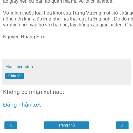
áo giấy nên cứ bận áo quần mà mụ vợ thích là khoẻ.
Vợ mình thuộc loại hoa khôi của Trưng Vương một thời, xúi qu
nông nên khi ra đường như hai thái cực lưỡng nghi. Do đó n
vợ mình bớt xấu hổ với bạn bè, lấy thằng xấu giai lại đen. 
Nguyễn Hoàng Sơn
Muctimsonden
Chia sẻ
Không có nhận xét nào:
Đăng nhận xét
‹
›
Trang chủ