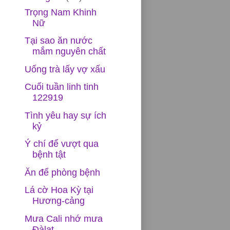
Trọng Nam Khinh
Nữ
Tại sao ăn nước
mắm nguyên chất
Uống trà lấy vợ xấu
Cuối tuần linh tinh
122919
Tình yêu hay sự ích
kỷ
Ý chí để vượt qua
bệnh tật
Ăn để phòng bệnh
Lá cờ Hoa Kỳ tại
Hương-cảng
Mưa Cali nhớ mưa
Đàlạt