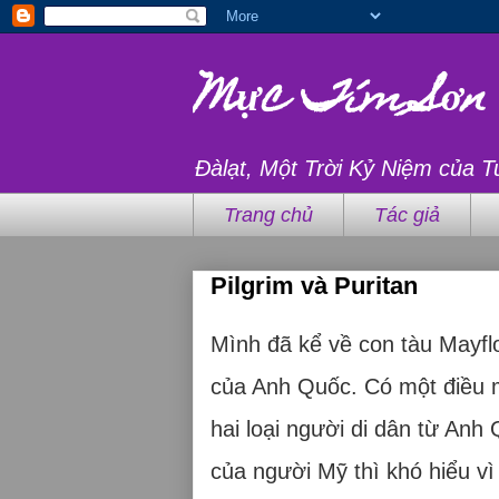
Mực Tím Sơn
Đàlạt, Một Trời Kỷ Niệm của T
Trang chủ
Tác giả
Pilgrim và Puritan
Mình
đã kể về con tàu Mayfl
của Anh Quốc. Có một điều m
hai loại người di dân từ Anh 
của người Mỹ thì khó hiểu vì 