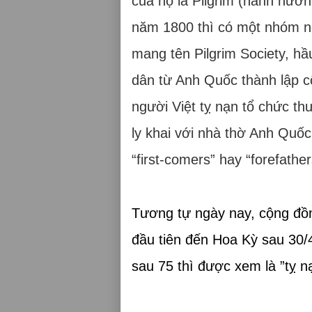
của họ là Pilgrim (hành hươ
năm 1800 thì có một nhóm ng
mang tên Pilgrim Society, hầ
dân từ Anh Quốc thành lập 
người Việt tỵ nạn tổ chức t
ly khai với nhà thờ Anh Quốc
“first-comers” hay “forefathe
Tương tự ngày nay, cộng đồng
đầu tiên đến Hoa Kỳ sau 30/
sau 75 thì được xem là ”tỵ 