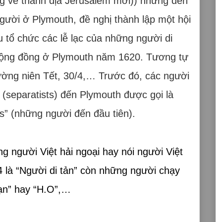
ng về thánh địa Jerusalem mới)) nhưng đến
ười ở Plymouth, đề nghị thành lập một hội
u tổ chức các lễ lạc của những người di
cộng đồng ở Plymouth năm 1620. Tương tự
hường niên Tết, 30/4,… Trước đó, các người
 (separatists) đến Plymouth được gọi là
rs” (những người đến đầu tiên).
 người Việt hải ngoại hay nói người Việt
4 là “Người di tản” còn những người chạy
nạn” hay “H.O”,…