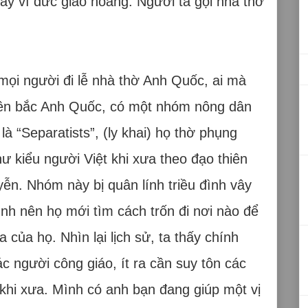
hay vì đức giáo hoàng. Người ta gọi nhà thờ
ọi người đi lễ nhà thờ Anh Quốc, ai mà
 miền bắc Anh Quốc, có một nhóm nông dân
à “Separatists”, (ly khai) họ thờ phụng
ư kiểu người Việt khi xưa theo đạo thiên
ễn. Nhóm này bị quân lính triều đình vây
đình nên họ mới tìm cách trốn đi nơi nào để
của họ. Nhìn lại lịch sử, ta thấy chính
ác người công giáo, ít ra cần suy tôn các
 khi xưa. Mình có anh bạn đang giúp một vị