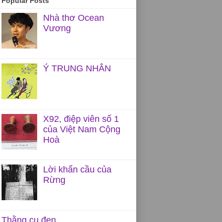
Popular Posts
Nhà thơ Ocean
Vương
Ý TRUNG NHÂN
X92, điệp viên số 1
của Việt Nam Cộng
Hoà
Lời khẩn cầu của
Rừng
Thằng cu đen