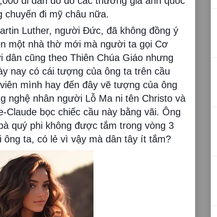
7,000 di dân do đó các thương gia anh quốc
 chuyến đi mỹ châu nữa.
rtin Luther, người Đức, đã không đồng ý
nên một nhà thờ mới mà người ta gọi Cơ
i dân cũng theo Thiên Chúa Giáo nhưng
ày nay có cái tượng của ông ta trên cầu
h viên mình hay đến đây vẽ tượng của ông
ông nghệ nhân người Lỗ Ma ni tên Christo và
-Claude bọc chiếc cầu này bằng vãi. Ông
 bà quý phi không được tắm trong vòng 3
 ông ta, có lẻ vì vậy mà dân tây ít tắm?