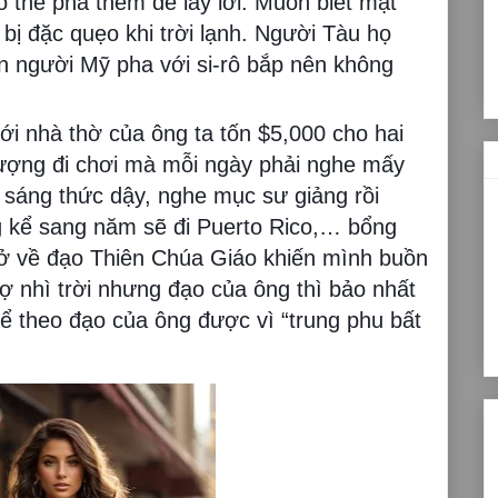
có thể pha thêm để lấy lời. Muốn biết mật
 bị đặc quẹo khi trời lạnh. Người Tàu họ
òn người Mỹ pha với si-rô bắp nên không
ới nhà thờ của ông ta tốn $5,000 cho hai
ượng đi chơi mà mỗi ngày phải nghe mấy
 sáng thức dậy, nghe mục sư giảng rồi
g kể sang năm sẽ đi Puerto Rico,… bổng
trở về đạo Thiên Chúa Giáo khiến mình buồn
t vợ nhì trời nhưng đạo của ông thì bảo nhất
ể theo đạo của ông được vì “trung phu bất