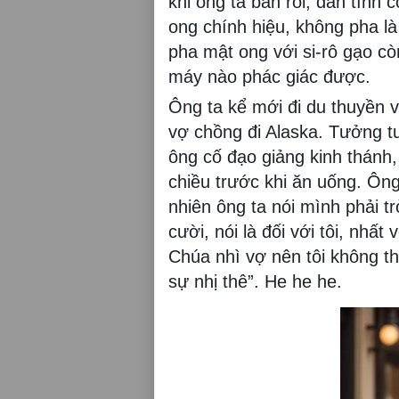
khi ông ta bán rồi, dân tình 
ong chính hiệu, không pha là
pha mật ong với si-rô gạo c
máy nào phác giác được.
Ông ta kể mới đi du thuyền v
vợ chồng đi Alaska. Tưởng t
ông cố đạo giảng kinh thánh,
chiều trước khi ăn uống. Ôn
nhiên ông ta nói mình phải 
cười, nói là đối với tôi, nhấ
Chúa nhì vợ nên tôi không th
sự nhị thê”. He he he.