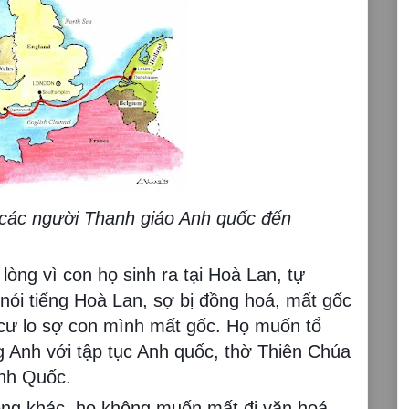
 các người Thanh giáo Anh quốc đến
lòng vì con họ sinh ra tại Hoà Lan, tự
nói tiếng Hoà Lan, sợ bị đồng hoá, mất gốc
 cư lo sợ con mình mất gốc. Họ muốn tổ
g Anh với tập tục Anh quốc, thờ Thiên Chúa
Anh Quốc.
ong khác, họ không muốn mất đi văn hoá,