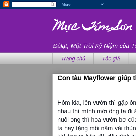
Mực Tím Sơn
Đàlạt, Một Trời Kỷ Niệm của T
Trang chủ
Tác giả
Con tàu Mayflower giúp 
Hôm kia, lên vườn thì gặp ô
nhau thì mình mời ông ta đi 
nuôi ong thì hoa vườn bơ của
ta hay tặng mỗi năm vài thù