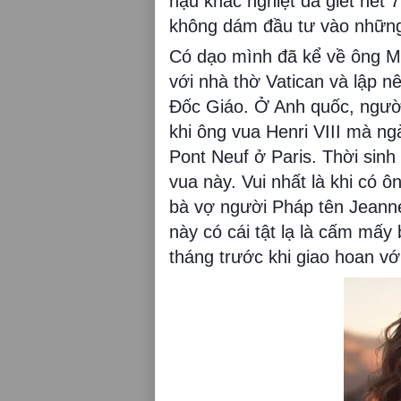
hậu khắc nghiệt đã giết hết 
không dám đầu tư vào những
Có dạo mình đã kể về ông Ma
với nhà thờ Vatican và lập 
Đốc Giáo. Ở Anh quốc, ngườ
khi ông vua Henri VIII mà ng
Pont Neuf ở Paris. Thời sin
vua này. Vui nhất là khi có 
bà vợ người Pháp tên Jeanne
này có cái tật lạ là cấm mấy
tháng trước khi giao hoan với