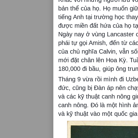
bản thể của họ. Họ muốn giữ
tiếng Anh tại trường học tha
được miền đất hứa của họ t
Ngày nay ở vùng Lancaster c
phái tự gọi Amish, đến từ c
của chủ nghĩa Calvin, vẫn s
mới đặt chân lên Hoa Kỳ. Tuần
180,000 đi bầu, giúp ông tru
Tháng 9 vừa rồi mình đi Uzb
đức, cũng bị Đàn áp nên chạ
và các kỹ thuật canh nông giú
canh nông. Đó là một hình ả
và kỹ thuật vào một quốc gi