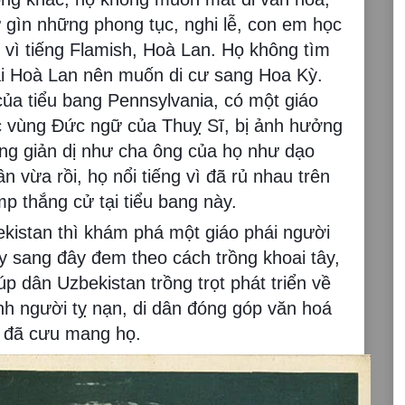
 gìn những phong tục, nghi lễ, con em học
y vì tiếng Flamish, Hoà Lan. Họ không tìm
ại Hoà Lan nên muốn di cư sang Hoa Kỳ.
ủa tiểu bang Pennsylvania, có một giáo
ác vùng Đức ngữ của Thuỵ Sĩ, bị ảnh hưởng
ống giản dị như cha ông của họ như dạo
 vừa rồi, họ nổi tiếng vì đã rủ nhau trên
mp thắng cử tại tiểu bang này.
ekistan thì khám phá một giáo phái người
y sang đây đem theo cách trồng khoai tây,
p dân Uzbekistan trồng trọt phát triển về
nh người tỵ nạn, di dân đóng góp văn hoá
a đã cưu mang họ.