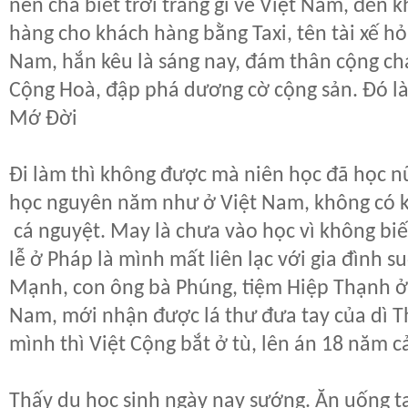
nên chả biết trời trăng gì về Việt Nam, đến 
hàng cho khách hàng bằng Taxi, tên tài xế hỏ
Nam, hắn kêu là sáng nay, đám thân cộng ch
Cộng Hoà, đập phá dương cờ cộng sản. Đó l
Mớ Đời
Đi làm thì không được mà niên học đã học n
học nguyên năm như ở Việt Nam, không có k
cá nguyệt. May là chưa vào học vì không biết
lễ ở Pháp là mình mất liên lạc với gia đình s
Mạnh, con ông bà Phúng, tiệm Hiệp Thạnh ở
Nam, mới nhận được lá thư đưa tay của dì Th
mình thì Việt Cộng bắt ở tù, lên án 18 năm cả
Thấy du học sinh ngày nay sướng. Ăn uống tạ