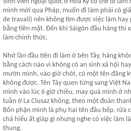
Sinh viên ngoại quốc ở Hoa Kỳ có thể đi làm n
mình mới qua Pháp, muốn đi làm phải có giấ
de travail) nên không tìm được việc làm hay p
bằng tiền mặt. Đến khi Sàigòn đầu hàng thì x
làm chính thức.
Nhớ lần đầu tiên đi làm ở bên Tây, hãng khô
bằng cách nào vì không có an sinh xã hội hay 
mướn mình, vào giờ chót, có một tên đăng ký
không được. Tên Tây quen từng sang Việt Na
mình vào lúc 6 giờ chiều, may quá mình ở n
tuần ở La Clusaz không, theo một đoàn thanh 
Bổn phận mình là phụ hai tên đầu bếp, rữa c
chả hiểu ất giáp gì nhưng nghe có việc làm l
thung.