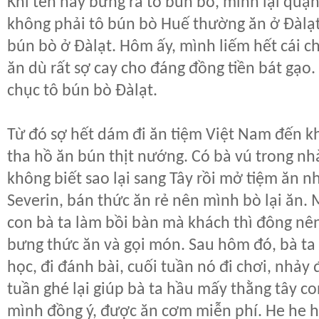
Khi tên này bưng ra tô bún bò, mình lại quặ
không phải tô bún bò Huế thường ăn ở Đàlạt
bún bò ở Đàlạt. Hôm ấy, mình liếm hết cái c
ăn dù rất sợ cay cho đáng đồng tiền bát gạo
chục tô bún bò Đàlạt.
Từ đó sợ hết dám đi ăn tiệm Việt Nam đến khi
tha hồ ăn bún thịt nướng. Có bà vú trong n
không biết sao lại sang Tây rồi mở tiệm ăn nh
Severin, bán thức ăn rẻ nên mình bò lại ăn.
con bà ta làm bồi bàn mà khách thì đông nê
bưng thức ăn và gọi món. Sau hôm đó, bà ta
học, đi đánh bài, cuối tuần nó đi chơi, nhả
tuần ghé lại giúp bà ta hầu mấy thằng tây c
mình đồng ý, được ăn cơm miễn phí. He he 