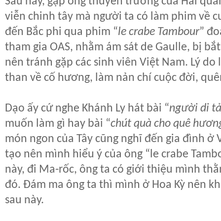
Sau này, gặp ông thuyền trưởng của Hải quâ
viễn chinh tây mà người ta có làm phim về c
đến Bắc phi qua phim “
le crabe Tambour
” đo
tham gia OAS, nhằm ám sát de Gaulle, bị bắt
nên tránh gặp các sinh viên Việt Nam. Lý do là
than về cố hương, làm nản chí cuộc đời, quê
Dạo ấy cứ nghe Khánh Ly hát bài “
người di t
muốn làm gì hay bài “
chút quà cho quê hươn
món ngon của Tây cũng nghĩ đến gia đình ở V
tạo nên mình hiểu ý của ông “le crabe Tambo
này, đi Ma-rốc, ông ta có giới thiệu mình t
đó. Đám ma ông ta thì mình ở Hoa Kỳ nên khô
sau này.