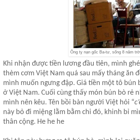
Ông tỵ nạn gốc Ba-tư, sống 8 năm trời
Khi nhận được tiền lương đầu tiên, mình ghé
thèm cơm Việt Nam quá sau mấy tháng ăn đồ
mình muốn ngưng đập. Giá tiền một tô bún b
ở Việt Nam. Cuối cùng thấy món bún bò rẻ nh
mình nên kêu. Tên bồi bàn người Việt hỏi “
c’
này bỏ đi miệng lằm bằm chi đó, khinh bỉ m
thân cộng. He he he