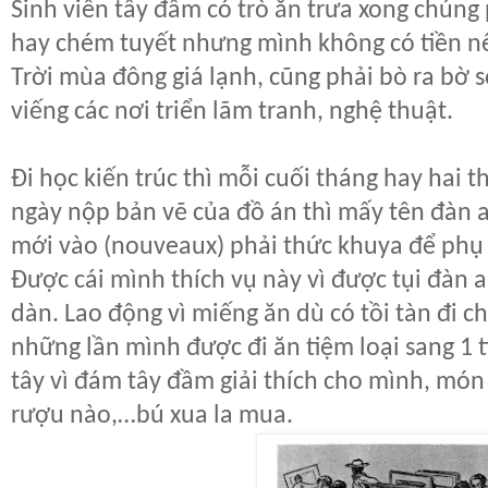
Sinh viên tây đầm có trò ăn trưa xong chúng
hay chém tuyết nhưng mình không có tiền nên
Trời mùa đông giá lạnh, cũng phải bò ra bờ s
viếng các nơi triển lãm tranh, nghệ thuật.
Đi học kiến trúc thì mỗi cuối tháng hay hai 
ngày nộp bản vẽ của đồ án thì mấy tên đàn 
mới vào (nouveaux) phải thức khuya để phụ
Được cái mình thích vụ này vì được tụi đàn 
dàn. Lao động vì miếng ăn dù có tồi tàn đi ch
những lần mình được đi ăn tiệm loại sang 1 tí
tây vì đám tây đầm giải thích cho mình, món
rượu nào,…bú xua la mua.