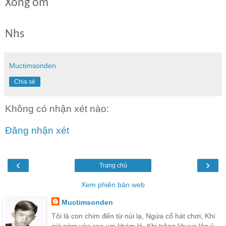
Xong om
Nhs
Muctimsonden
Chia sẻ
Không có nhận xét nào:
Đăng nhận xét
‹
›
Trang chủ
Xem phiên bản web
Muctimsonden
Tôi là con chim đến từ núi lạ, Ngứa cổ hát chơi, Khi
gió sớm vào reo um khóm lá, Khi trăng khuya lên ủ