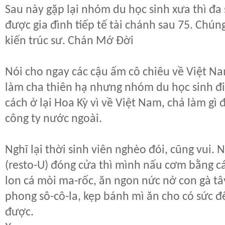
Sau này gặp lại nhóm du học sinh xưa thì đa 
được gia đình tiếp tế tài chánh sau 75. Chú
kiến trúc sư. Chán Mớ Đời
Nói cho ngay các cậu ấm cô chiêu về Việt Nam
làm cha thiên hạ nhưng nhóm du học sinh đi 
cách ở lại Hoa Kỳ vì về Việt Nam, chả làm gì 
công ty nước ngoài.
Nghĩ lại thời sinh viên nghèo đói, cũng vui. 
(resto-U) đóng cửa thì mình nấu cơm bằng cái
lon cá mòi ma-rốc, ăn ngon nức nở con gà t
phong sô-cô-la, kẹp bánh mì ăn cho có sức đ
được.