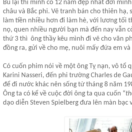
Bù lại thì mình có 12 năm đẹp nhất đời mình
châu và Bắc phi. Vẽ tranh bán cho thiên hạ,
làm tiền nhiều hơn đi làm hè, với lương tối t
nọ, quen nhiều người bạn mà đến nay vẫn còn
thứ 3 thì ông thầy kêu mình đi vẽ cho văn p
đồng ra, gửi về cho mẹ, nuôi mấy đứa em và ô
Có cuốn phim nói về một ông Tỵ nạn, vô tổ 
Karini Nasseri, đến phi trường Charles de Ga
để đi nước khác nên sống từ tháng 8 năm 19
Ông ta có kể về cuộc đời ông ta qua cuốn “
th
dạo diễn Steven Spielberg đưa lên màn bạc 