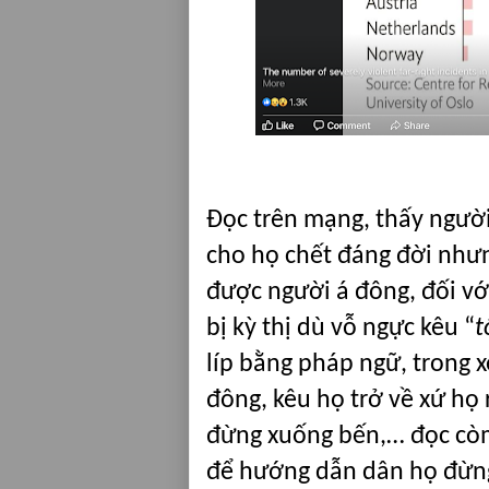
Đọc trên mạng, thấy người
cho họ chết đáng đời nhưn
được người á đông, đối với
bị kỳ thị dù vỗ ngực kêu “
t
líp bằng pháp ngữ, trong 
đông, kêu họ trở về xứ họ 
đừng xuống bến,… đọc còm 
để hướng dẫn dân họ đừng 