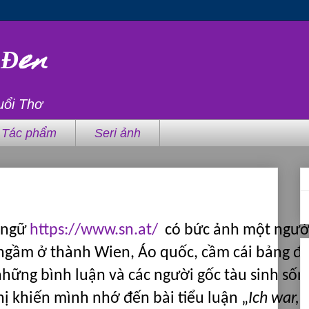
 Đen
uổi Thơ
Tác phẩm
Seri ảnh
 ngữ
https://www.sn.at/
có bức ảnh một ngườ
 ngầm ở thành Wien, Áo quốc, cầm cái bảng đ
những bình luận và các người gốc tàu sinh sốn
 thị khiến mình nhớ đến bài tiểu luận
„
Ich war, 