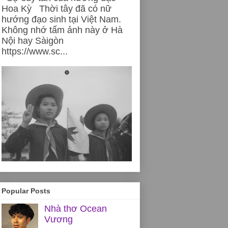
Hoa Kỳ Thời tây đã có nữ
hướng đạo sinh tại Việt Nam.
Không nhớ tấm ảnh này ở Hà
Nội hay Sàigòn
https://www.sc...
Popular Posts
Nhà thơ Ocean
Vương
y