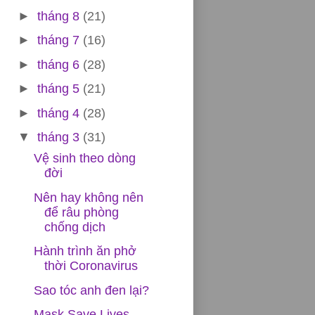
►
tháng 8
(21)
►
tháng 7
(16)
độc
►
tháng 6
(28)
t
►
tháng 5
(21)
►
tháng 4
(28)
▼
tháng 3
(31)
Vệ sinh theo dòng
đời
Nên hay không nên
để râu phòng
chống dịch
Hành trình ăn phở
thời Coronavirus
Sao tóc anh đen lại?
Mask Save Lives