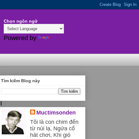
Chọn ngôn ngữ
Powered by
Translate
Tìm kiếm Blog này
i
Muctimsonden
ề
Tôi là con chim đến
g
từ núi lạ, Ngứa cổ
Ich
hát chơi, Khi gió