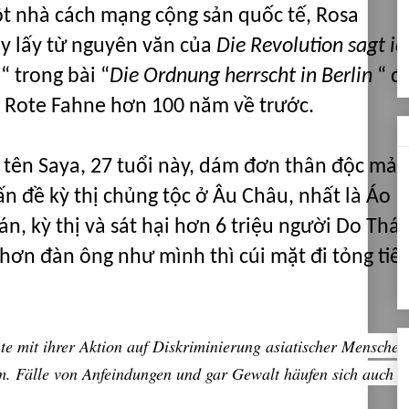
t nhà cách mạng cộng sản quốc tế,
Rosa
ày lấy từ nguyên văn của
Die
Revolution
sagt ic
“ trong bài “
Die Ordnung herrscht in Berlin
“ đ
e Rote Fahne hơn 100 năm về trước.
tên Saya, 27 tuổi này, dám đơn thân độc mả,
n đề kỳ thị chủng tộc ở Âu Châu, nhất là Áo
n, kỳ thị và sát hại hơn 6 triệu người Do Thái
ơn đàn ông như mình thì cúi mặt đi tỏng tiế
e mit ihrer Aktion auf Diskriminierung asiatischer Menschen
m. Fälle von Anfeindungen und gar Gewalt häufen sich auch i