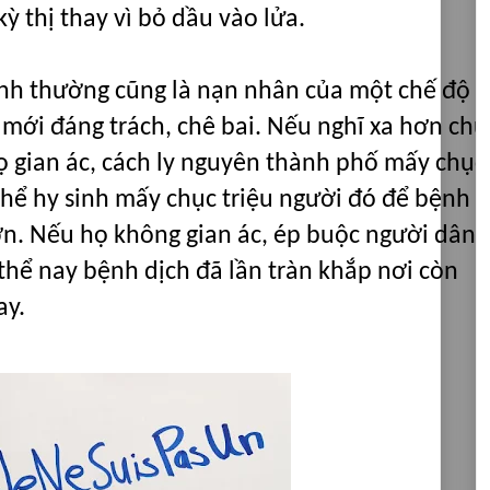
ỳ thị thay vì bỏ dầu vào lửa.
ình thường cũng là nạn nhân của một chế độ 
 mới đáng trách, chê bai. Nếu nghĩ xa hơn chú
ọ gian ác, cách ly nguyên thành phố mấy chục
 thể hy sinh mấy chục triệu người đó để bệnh
ơn. Nếu họ không gian ác, ép buộc người dân
 thể nay bệnh dịch đã lần tràn khắp nơi còn
ay.