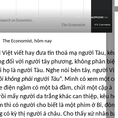
The Economist, hôm nay
 Việt viết hay đưa tin thoá mạ người Tàu, kêu
g đối với người tây phương, không phân biệt
 họ là người Tàu. Nghe nói bên tây, người Việ
ôi không phải người Tàu
”. Mình có xem một cơ
xe điện ngầm có một bà đầm, chửi một cặp á
rồi mấy người da trắng khác can thiệp, kêu họ
thì có người cho biết là một phim ở Bỉ, đóng
có kỳ thị người á châu. Cho thấy xứ nhân bả