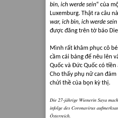
bin, ich werde sein
“
của mộ
Lux
emburg
.
Thật ra câu n
war, ich bin, ich werde sein
được đăng trên tờ báo Di
Mình rất khâm phục cô bé 
cầm cái bảng để nêu lên vấ
Quốc và Đức Quốc có tiền á
Cho thấy phụ nữ can đảm h
chửi thề của bọn kỳ thị.
Die 27-jährige Wienerin Saya macht
infolge des Coronavirus aufmerksa
Österreich.