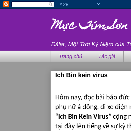
Mực Tím Sơn
Đàlạt, Một Trời Kỷ Niệm của T
Trang chủ
Tác giả
Ich Bin kein virus
Hôm nay, đọc bài báo đức
phụ nữ á đông, đi xe điện
“
Ich Bin Kein Virus
” cộng 
tại đây lên tiếng về sự kỳ