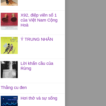
há
X92, điệp viên số 1
về
của Việt Nam Cộng
Hoà
Ý TRUNG NHÂN
n
Lời khẩn cầu của
Rừng
Thằng cu đen
sẽ
Hơi thở và sự sống