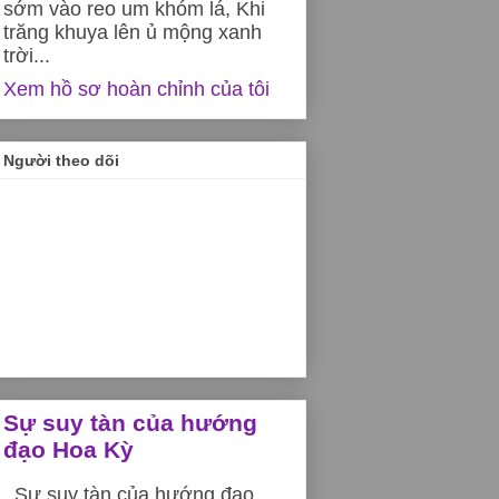
sớm vào reo um khóm lá, Khi
trăng khuya lên ủ mộng xanh
h
trời...
Xem hồ sơ hoàn chỉnh của tôi
ã
Người theo dõi
.
ng
Sự suy tàn của hướng
đạo Hoa Kỳ
n
Sự suy tàn của hướng đạo