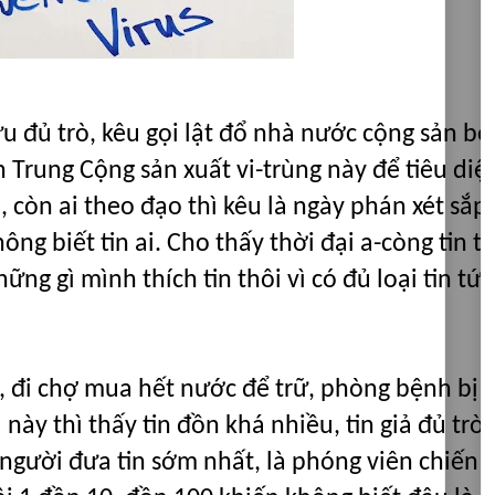
u đủ trò, kêu gọi lật đổ nhà nước cộng sản bê
h Trung Cộng sản xuất vi-trùng này để tiêu diệ
 còn ai theo đạo thì kêu là ngày phán xét sắp
ng biết tin ai. Cho thấy thời đại a-còng tin t
hững gì mình thích tin thôi vì có đủ loại tin tức
i, đi chợ mua hết nước để trữ, phòng bệnh bị
này thì thấy tin đồn khá nhiều, tin giả đủ trò 
người đưa tin sớm nhất, là phóng viên chiến