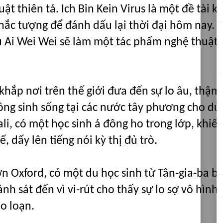
ật thiên tả. Ich Bin Kein Virus là một đề tài k
hắc tượng để đánh dấu lại thời đại hôm nay.
 Ai Wei Wei sẽ làm một tác phẩm nghệ thuật 
khắp nơi trên thế giới đưa đến sự lo âu, thậm
đông sinh sống tại các nước tây phương cho dù
ali, có một học sinh á đông ho trong lớp, khiế
, dấy lên tiếng nói kỳ thị đủ trò.
n Oxford, có một du học sinh từ Tân-gia-ba bị
h sát đến vì vi-rút cho thấy sự lo sợ vô hình 
ạo loạn.