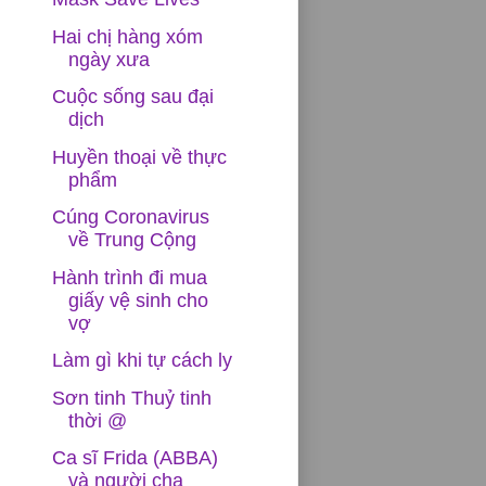
Hai chị hàng xóm
ngày xưa
Cuộc sống sau đại
dịch
n
Huyền thoại về thực
t
phẩm
Cúng Coronavirus
ức
về Trung Cộng
Hành trình đi mua
giấy vệ sinh cho
vợ
Làm gì khi tự cách ly
Sơn tinh Thuỷ tinh
và
thời @
Ca sĩ Frida (ABBA)
và người cha