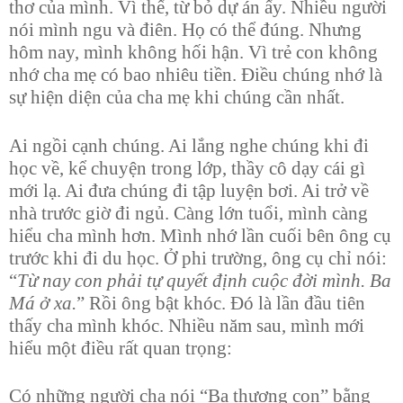
thơ của mình. Vì thế, từ bỏ dự án ấy. Nhiều người
nói mình ngu và điên. Họ có thể đúng. Nhưng
hôm nay, mình không hối hận. Vì trẻ con không
nhớ cha mẹ có bao nhiêu tiền. Điều chúng nhớ là
sự hiện diện của cha mẹ khi chúng cần nhất.
Ai ngồi cạnh chúng. Ai lắng nghe chúng khi đi
học về, kể chuyện trong lớp, thầy cô dạy cái gì
mới lạ. Ai đưa chúng đi tập luyện bơi. Ai trở về
nhà trước giờ đi ngủ. Càng lớn tuổi, mình càng
hiểu cha mình hơn. Mình nhớ lần cuối bên ông cụ
trước khi đi du học. Ở phi trường, ông cụ chỉ nói:
“
Từ nay con phải tự quyết định cuộc đời mình. Ba
Má ở xa.
” Rồi ông bật khóc. Đó là lần đầu tiên
thấy cha mình khóc. Nhiều năm sau, mình mới
hiểu một điều rất quan trọng:
Có những người cha nói “Ba thương con” bằng