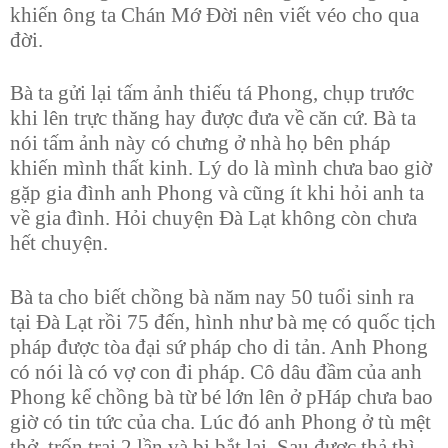
khiến ông ta Chán Mớ Đời nên viết véo cho qua
đời.
Bà ta gửi lại tấm ảnh thiếu tá Phong, chụp trước
khi lên trực thăng hay được đưa về căn cứ. Bà ta
nói tấm ảnh này có chưng ở nhà họ bên pháp
khiến mình thất kinh. Lý do là mình chưa bao giờ
gặp gia đình anh Phong và cũng ít khi hỏi anh ta
về gia đình. Hỏi chuyện Đà Lạt không còn chưa
hết chuyện.
Bà ta cho biết chồng bà năm nay 50 tuổi sinh ra
tại Đà Lạt rồi 75 đến, hình như bà mẹ có quốc tịch
pháp được tòa đại sứ pháp cho di tản. Anh Phong
có nói là có vợ con đi pháp. Cô dâu đầm của anh
Phong kể chồng bà từ bé lớn lên ở pHáp chưa bao
giờ có tin tức của cha. Lúc đó anh Phong ở tù mệt
thở, trốn trại 2 lần và bị bắt lại. Sau được thả thì