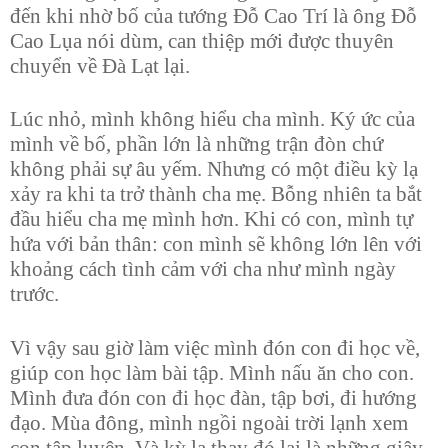
đến khi nhờ bố của tướng Đỗ Cao Trí là ông Đỗ
Cao Lụa nói dùm, can thiệp mới được thuyên
chuyển về Đà Lạt lại.
Lúc nhỏ, mình không hiểu cha mình. Ký ức của
mình về bố, phần lớn là những trận đòn chứ
không phải sự âu yếm. Nhưng có một điều kỳ lạ
xảy ra khi ta trở thành cha mẹ. Bỗng nhiên ta bắt
đầu hiểu cha mẹ mình hơn. Khi có con, mình tự
hứa với bản thân: con mình sẽ không lớn lên với
khoảng cách tình cảm với cha như mình ngày
trước.
Vì vậy sau giờ làm việc mình đón con đi học về,
giúp con học làm bài tập. Mình nấu ăn cho con.
Mình đưa đón con đi học đàn, tập bơi, đi hướng
đạo. Mùa đông, mình ngồi ngoài trời lạnh xem
con tập luyện. Và kỳ lạ thay đó lại là những giây