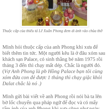
Thuộc cấp của thiếu tá Lê Xuân Phong đem di ảnh vào chùa thờ
Mình hỏi thuộc cấp của anh Phong khi xưa để
biết thêm tin tức. Một người kêu là ở đâu xóm sau
khách sạn Palace, có sinh thằng bé năm 1975 rồi
tháng 3 đến thì chạy mất dép. Chắc là người đó.
(
Vợ Anh Phong là pb Hồng Palace bạn tôi cùng
xóm đứa con đẻ được 1 tháng thì chạy giặc khỏi
Dalat chắc là nó .)
Mình gửi bài viết về anh Phong rồi nói bà ta lên
bờ lốc chuyển qua pháp ngữ để đọc và có mấy
tấm ảnh của anh Phong khi xưa cũng như ngày