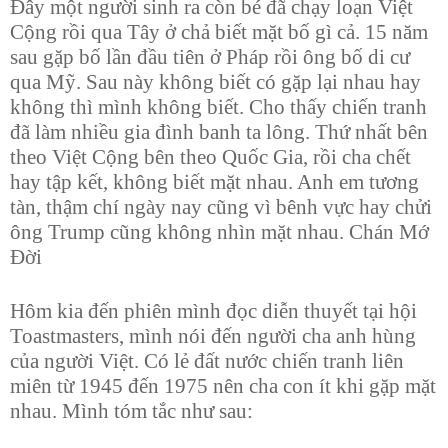
Đây một người sinh ra còn bé đã chạy loạn Việt
Cộng rồi qua Tây ở chả biết mặt bố gì cả. 15 năm
sau gặp bố lần đầu tiên ở Pháp rồi ông bố di cư
qua Mỹ. Sau này không biết có gặp lại nhau hay
không thì mình không biết. Cho thấy chiến tranh
đã làm nhiều gia đình banh ta lông. Thứ nhất bên
theo Việt Cộng bên theo Quốc Gia, rồi cha chết
hay tập kết, không biết mặt nhau. Anh em tương
tàn, thậm chí ngày nay cũng vì bênh vực hay chửi
ông Trump cũng không nhìn mặt nhau. Chán Mớ
Đời
Hôm kia đến phiên mình đọc diễn thuyết tại hội
Toastmasters, mình nói đến người cha anh hùng
của người Việt. Có lẻ đất nước chiến tranh liên
miên từ 1945 đến 1975 nên cha con ít khi gặp mặt
nhau. Mình tóm tắc như sau: