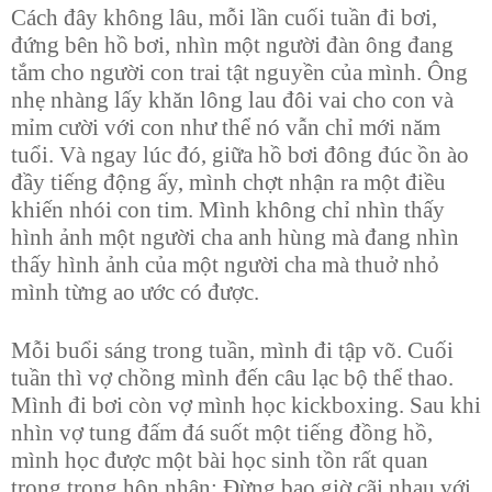
Cách đây không lâu, mỗi lần cuối tuần đi bơi,
đứng bên hồ bơi, nhìn một người đàn ông đang
tắm cho người con trai tật nguyền của mình. Ông
nhẹ nhàng lấy khăn lông lau đôi vai cho con và
mỉm cười với con như thể nó vẫn chỉ mới năm
tuổi. Và ngay lúc đó, giữa hồ bơi đông đúc ồn ào
đầy tiếng động ấy, mình chợt nhận ra một điều
khiến nhói con tim. Mình không chỉ nhìn thấy
hình ảnh một người cha anh hùng mà đang nhìn
thấy hình ảnh của một người cha mà thuở nhỏ
mình từng ao ước có được.
Mỗi buổi sáng trong tuần, mình đi tập võ. Cuối
tuần thì vợ chồng mình đến câu lạc bộ thể thao.
Mình đi bơi còn vợ mình học kickboxing. Sau khi
nhìn vợ tung đấm đá suốt một tiếng đồng hồ,
mình học được một bài học sinh tồn rất quan
trọng trong hôn nhân: Đừng bao giờ cãi nhau với