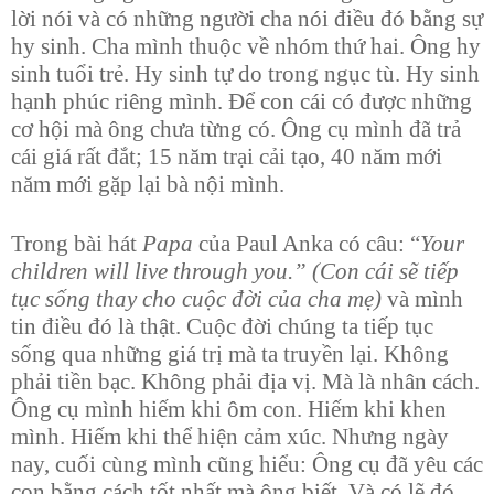
lời nói và có những người cha nói điều đó bằng sự
hy sinh. Cha mình thuộc về nhóm thứ hai. Ông hy
sinh tuổi trẻ. Hy sinh tự do trong ngục tù. Hy sinh
hạnh phúc riêng mình. Để con cái có được những
cơ hội mà ông chưa từng có. Ông cụ mình đã trả
cái giá rất đắt; 15 năm trại cải tạo, 40 năm mới
năm mới gặp lại bà nội mình.
Trong bài hát
Papa
của Paul Anka có câu: “
Your
children will live through you.” (Con cái sẽ tiếp
tục sống thay cho cuộc đời của cha mẹ)
và mình
tin điều đó là thật. Cuộc đời chúng ta tiếp tục
sống qua những giá trị mà ta truyền lại. Không
phải tiền bạc. Không phải địa vị. Mà là nhân cách.
Ông cụ mình hiếm khi ôm con.
Hiếm khi khen
mình. Hiếm khi thể hiện cảm xúc. Nhưng ngày
nay, cuối cùng mình cũng hiểu: Ông cụ đã yêu các
con bằng cách tốt nhất mà ông biết. Và có lẽ đó