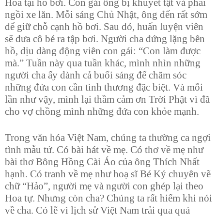
Hoa tại hồ bơi. Con gái ông bị khuyết tật và phải
ngồi xe lăn. Mỗi sáng Chủ Nhật, ông đến rất sớm
để giữ chỗ cạnh hồ bơi. Sau đó, huấn luyện viên
sẽ đưa cô bé ra tập bơi. Người cha đứng lặng bên
hồ, dịu dàng động viên con gái: “Con làm được
mà.” Tuần này qua tuần khác, mình nhìn những
người cha ấy dành cả buổi sáng để chăm sóc
những đứa con cần tình thương đặc biệt. Và mỗi
lần như vậy, mình lại thầm cảm ơn Trời Phật vì đã
cho vợ chồng mình những đứa con khỏe mạnh.
Trong văn hóa Việt Nam, chúng ta thường ca ngợi
tình mẫu tử. Có bài hát về mẹ. Có thơ về mẹ như
bài thơ Bông Hồng Cài Áo của ông Thích Nhất
hạnh. Có tranh về mẹ như hoạ sĩ Bé Ký chuyên vẽ
chữ “Hảo”, người mẹ và người con ghép lại theo
Hoa tự. Nhưng còn cha? Chúng ta rất hiếm khi nói
về cha. Có lẽ vì lịch sử Việt Nam trải qua quá