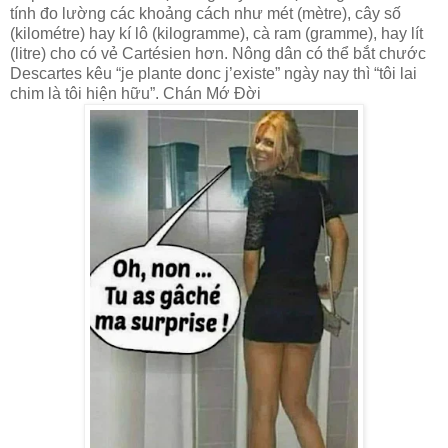
tính đo lường các khoảng cách như mét (mètre), cây số
(kilométre) hay kí lô (kilogramme), cà ram (gramme), hay lít
(litre) cho có vẻ Cartésien hơn. Nông dân có thể bắt chước
Descartes kêu “je plante donc j’existe” ngày nay thì “tôi lai
chim là tôi hiện hữu”. Chán Mớ Đời