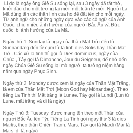
Lí do là ngày ông Giê Su sống lại, sau 3 ngày đã tắt thở,
khởi đầu cho một tương lai mới, một tuần lễ mới.
Người La
Mã dùng tên các thần linh của họ để đặt tên cho mỗi ngày.
Từ anh ngữ cho những ngày dựa vào các cỗ ngữ của Anh
Quốc, chịu nhiều ảnh hưởng của người Bắc Âu và Đức
quốc, bị ảnh hưởng của La Mã.
Ngày thứ 1: Sunday là ngay của thần Mặt Trời đến từ
Sunnandæg đến từ cụm từ la tinh dies Solis hay Thần Mặt
Trời. Các xứ la tinh thì gọi là Dies dominicus, ngày của
Chúa , Tây gọi là Dimanche, Jour du Seigneur, để nhớ đến
ngày Chúa Giê Su sống lại mà người ta tưởng niệm hàng
năm qua ngày Phục Sinh.
Ngày thứ 2: Monday được xem là ngày của Thần Mặt Trăng,
là em của Thần Mặt Trời (Moon God hay Mōnandæg). Theo
tiếng La Tinh thì Mặt trăng là Lunae. Tây gọi là Lundi (Lun từ
Lune, mặt trăng và di là ngày)
Ngày Thứ 3: Tuesday, được mang tên theo một Thần của
người Bắc Âu tên Týr. Tiếng La Tinh gọi ngày thứ 3 là dies
Martis, theo thần Chiến Tranh, Mars. Tây gọi là Mardi (Mar là
Mars, di là ngày)