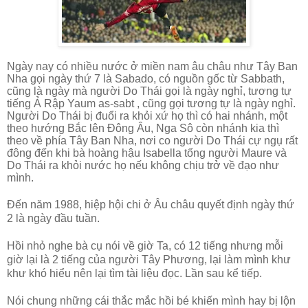
Ngày nay có nhiều nước ở miền nam âu châu như Tây Ban
Nha gọi ngày thứ 7 là Sabado, có nguồn gốc từ Sabbath,
cũng là ngày mà người Do Thái gọi là ngày nghỉ, tương tự
tiếng Ả Rập Yaum as-sabt , cũng gọi tương tự là ngày nghỉ.
Người Do Thái bị đuổi ra khỏi xứ họ thì có hai nhánh, một
theo hướng Bắc lên Đông Âu, Nga Sô còn nhánh kia thì
theo về phía Tây Ban Nha, nơi co người Do Thái cự ngụ rất
đông đến khi bà hoàng hậu Isabella tống người Maure và
Do Thái ra khỏi nước họ nếu không chịu trở về đạo như
mình.
Đến năm 1988, hiệp hội chi ở Âu châu quyết định ngày thứ
2 là ngày đầu tuần.
Hồi nhỏ nghe bà cụ nói về giờ Ta, có 12 tiếng nhưng mỗi
giờ lại là 2 tiếng của người Tây Phương, lại làm mình khư
khư khó hiểu nên lại tìm tài liệu đọc. Lần sau kể tiếp.
Nói chung những cái thắc mắc hồi bé khiến mình hay bị lộn