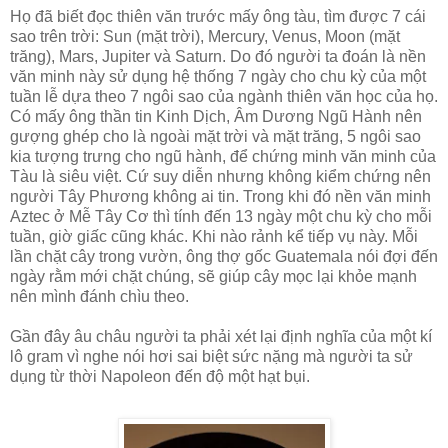
Họ đã biết đọc thiên văn trước mấy ông tàu, tìm được 7 cái
sao trên trời: Sun (mặt trời), Mercury, Venus, Moon (mặt
trăng), Mars, Jupiter và Saturn. Do đó người ta đoán là nền
văn minh này sử dụng hệ thống 7 ngày cho chu kỳ của một
tuần lễ dựa theo 7 ngôi sao của ngành thiên văn học của họ.
Có mấy ông thần tin Kinh Dịch, Âm Dương Ngũ Hành nên
gượng ghép cho là ngoài mặt trời và mặt trăng, 5 ngôi sao
kia tượng trưng cho ngũ hành, để chứng minh văn minh của
Tàu là siêu việt. Cứ suy diễn nhưng không kiểm chứng nên
người Tây Phương không ai tin. Trong khi đó nền văn minh
Aztec ở Mễ Tây Cơ thì tính đến 13 ngày một chu kỳ cho mỗi
tuần, giờ giấc cũng khác. Khi nào rảnh kể tiếp vụ này. Mỗi
lần chặt cây trong vườn, ông thợ gốc Guatemala nói đợi đến
ngày rằm mới chặt chúng, sẽ giúp cây mọc lại khỏe mạnh
nên mình đánh chìu theo.
Gần đây âu châu người ta phải xét lại định nghĩa của một kí
lô gram vì nghe nói hơi sai biệt sức nặng mà người ta sử
dụng từ thời Napoleon đến độ một hạt bụi.