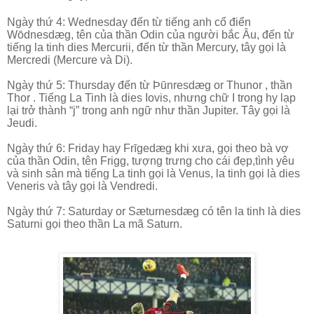
Ngày thứ 4: Wednesday đến từ tiếng anh cổ điển
Wōdnesdæg, tên của thần Odin của người bắc Âu, đến từ
tiếng la tinh dies Mercurii, đến từ thần Mercury, tây gọi là
Mercredi (Mercure và Di).
Ngày thứ 5: Thursday đến từ Þūnresdæg or Thunor , thần
Thor . Tiếng La Tinh là dies Iovis, nhưng chữ I trong hy lạp
lại trở thành “j” trong anh ngữ như thần Jupiter. Tây gọi là
Jeudi.
Ngày thứ 6: Friday hay Frīgedæg khi xưa, gọi theo bà vợ
của thần Odin, tên Frigg, tượng trưng cho cái đẹp,tình yêu
và sinh sản mà tiếng La tinh gọi là Venus, la tinh gọi là dies
Veneris và tây gọi là Vendredi.
Ngày thứ 7: Saturday or Sæturnesdæg có tên la tinh là dies
Saturni gọi theo thần La mã Saturn.