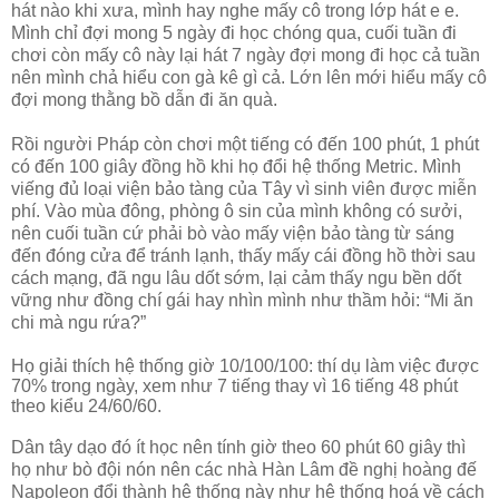
hát nào khi xưa, mình hay nghe mấy cô trong lớp hát e e.
Mình chỉ đợi mong 5 ngày đi học chóng qua, cuối tuần đi
chơi còn mấy cô này lại hát 7 ngày đợi mong đi học cả tuần
nên mình chả hiểu con gà kê gì cả. Lớn lên mới hiểu mấy cô
đợi mong thằng bồ dẫn đi ăn quà.
Rồi người Pháp còn chơi một tiếng có đến 100 phút, 1 phút
có đến 100 giây đồng hồ khi họ đổi hệ thống Metric. Mình
viếng đủ loại viện bảo tàng của Tây vì sinh viên được miễn
phí. Vào mùa đông, phòng ô sin của mình không có sưởi,
nên cuối tuần cứ phải bò vào mấy viện bảo tàng từ sáng
đến đóng cửa để tránh lạnh, thấy mấy cái đồng hồ thời sau
cách mạng, đã ngu lâu dốt sớm, lại cảm thấy ngu bền dốt
vững như đồng chí gái hay nhìn mình như thầm hỏi: “Mi ăn
chi mà ngu rứa?”
Họ giải thích hệ thống giờ 10/100/100: thí dụ làm việc được
70% trong ngày, xem như 7 tiếng thay vì 16 tiếng 48 phút
theo kiểu 24/60/60.
Dân tây dạo đó ít học nên tính giờ theo 60 phút 60 giây thì
họ như bò đội nón nên các nhà Hàn Lâm đề nghị hoàng đế
Napoleon đổi thành hệ thống này như hệ thống hoá về cách