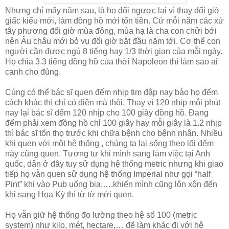
Nhưng chỉ mấy năm sau, là họ đổi ngược lại vì thay đổi giờ
giấc kiểu mới, làm đồng hồ mới tốn tiền. Cứ mỗi năm các xứ
tây phương đổi giờ mùa đông, mùa hạ là cha con chửi bới
nên Âu châu mới bỏ vụ đổi giờ bắt đầu năm tới. Cơ thể con
người cần được ngủ 8 tiếng hay 1/3 thời gian của mỗi ngày.
Họ chia 3.3 tiếng đồng hồ của thời Napoleon thì làm sao ai
canh cho đúng.
Cùng có thể bác sĩ quen đếm nhịp tim đập nay bảo họ đếm
cách khác thì chỉ có điên mà thôi. Thay vì 120 nhịp mỗi phút
nay lại bác sĩ đếm 120 nhịp cho 100 giây đồng hồ. Đang
đếm phải xem đồng hồ chỉ 100 giây hay mỗi giây là 1.2 nhịp
thì bác sĩ tổn thọ trước khi chữa bệnh cho bệnh nhân. Nhiều
khi quen với một hệ thống , chúng ta lại sống theo lối đếm
này cũng quen. Tương tự khi mình sang làm việc tại Anh
quốc, dân ở đây tuy sử dụng hệ thống metric nhưng khi giao
tiếp họ vẫn quen sử dụng hệ thống Imperial như gọi “half
Pint” khi vào Pub uống bia,….khiến mình cũng lộn xộn đến
khi sang Hoa Kỳ thì từ từ mới quen.
Họ vẫn giữ hệ thống đo lường theo hệ số 100 (metric
system) như kilo, mét, hectare,… để làm khác đi với hệ