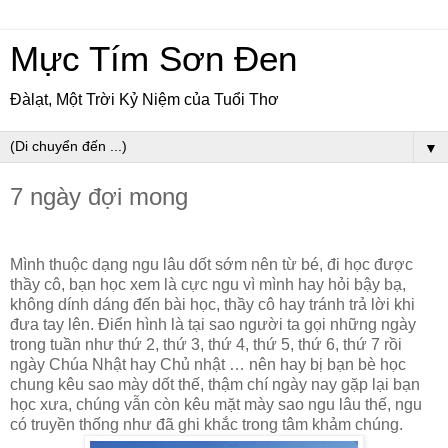
Mực Tím Sơn Đen
Đàlạt, Một Trời Kỷ Niệm của Tuổi Thơ
▼
7 ngày đợi mong
Mình thuộc dạng ngu lâu dốt sớm nên từ bé, đi học được
thầy cô, bạn học xem là cực ngu vì mình hay hỏi bậy bạ,
không dính dáng đến bài học, thầy cô hay tránh trả lời khi
đưa tay lên. Điển hình là tại sao người ta gọi những ngày
trong tuần như thứ 2, thứ 3, thứ 4, thứ 5, thứ 6, thứ 7 rồi
ngày Chúa Nhật hay Chủ nhật … nên hay bị bạn bè học
chung kêu sao mày dốt thế, thậm chí ngày nay gặp lại bạn
học xưa, chúng vẫn còn kêu mặt mày sao ngu lâu thế, ngu
có truyền thống như đã ghi khắc trong tâm khảm chúng.