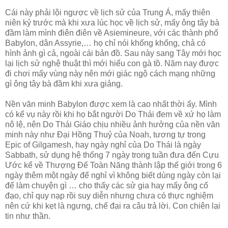
Cái này phải lội ngược về lịch sử của Trung Á, mấy thiên
niên kỷ trước mà khi xưa lúc học về lịch sử, mấy ông tây bà
đầm làm mình điên điên về Asiemineure, với các thành phố
Babylon, dân Assyrie,… họ chỉ nói khống khống, chả có
hình ảnh gì cả, ngoài cái bản đồ. Sau này sang Tây mới học
lại lịch sử nghệ thuật thì mới hiểu con gà tồ. Năm nay được
đi chơi mấy vùng này nên mới giác ngộ cách mạng những
gì ông tây bà đầm khi xưa giảng.
Nền văn minh Babylon được xem là cao nhất thời ấy. Mình
có kể vụ này rồi khi họ bắt người Do Thái đem về xứ họ làm
nô lệ, nên Do Thái Giáo chịu nhiều ảnh hưởng của nền văn
minh này như Đại Hồng Thuỷ của Noah, tương tự trong
Epic of Gilgamesh, hay ngày nghỉ của Do Thái là ngày
Sabbath, sử dụng hệ thống 7 ngày trong tuần đưa đến Cựu
Ước kể về Thượng Đế Toàn Năng thành lập thế giới trong 6
ngày thêm một ngày để nghỉ vì không biết dùng ngày còn lại
để làm chuyện gì … cho thấy các sử gia hay mấy ông cố
đạo, chỉ quy nạp rồi suy diễn nhưng chưa có thực nghiệm
nên cứ khi kẹt là ngưng, chế đại ra câu trả lời. Con chiên lại
tin như thần.