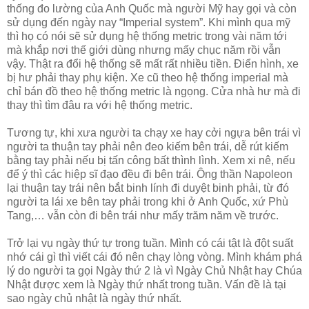
thống đo lường của Anh Quốc mà người Mỹ hay gọi và còn
sử dụng đến ngày nay “Imperial system”. Khi mình qua mỹ
thì họ có nói sẽ sử dụng hệ thống metric trong vài năm tới
mà khắp nơi thế giới dùng nhưng mấy chục năm rồi vẫn
vậy. Thật ra đổi hệ thống sẽ mất rất nhiều tiền. Điển hình, xe
bị hư phải thay phụ kiện. Xe cũ theo hệ thống imperial mà
chỉ bán đồ theo hệ thống metric là ngọng. Cửa nhà hư mà đi
thay thì tìm đâu ra với hệ thống metric.
Tương tự, khi xưa người ta chạy xe hay cởi ngựa bên trái vì
người ta thuận tay phải nên đeo kiếm bên trái, dễ rút kiếm
bằng tay phải nếu bị tấn công bất thình lình. Xem xi nê, nếu
để ý thì các hiệp sĩ đạo đều đi bên trái. Ông thần Napoleon
lại thuận tay trái nên bắt binh lính đi duyệt binh phải, từ đó
người ta lái xe bên tay phải trong khi ở Anh Quốc, xứ Phù
Tang,… vẫn còn đi bên trái như mấy trăm năm về trước.
Trở lại vụ ngày thứ tự trong tuần. Mình có cái tật là đột suất
nhớ cái gì thì viết cái đó nên chạy lòng vòng. Mình khám phá
lý do người ta gọi Ngày thứ 2 là vì Ngày Chủ Nhật hay Chúa
Nhật được xem là Ngày thứ nhất trong tuần. Vấn đề là tại
sao ngày chủ nhật là ngày thứ nhất.