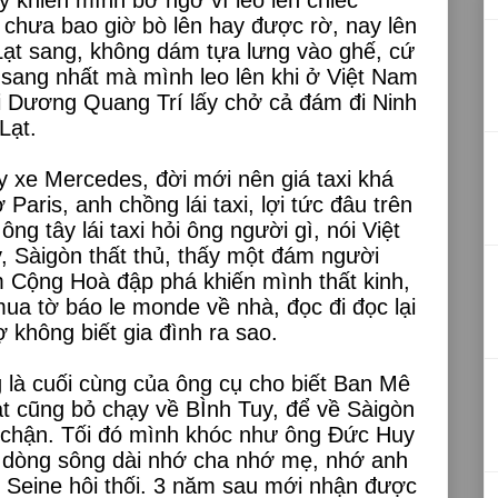
chưa bao giờ bò lên hay được rờ, nay lên
 Lạt sang, không dám tựa lưng vào ghế, cứ
i sang nhất mà mình leo lên khi ở Việt Nam
hi Dương Quang Trí lấy chở cả đám đi Ninh
Lạt.
y xe Mercedes, đời mới nên giá taxi khá
Paris, anh chồng lái taxi, lợi tức đâu trên
g tây lái taxi hỏi ông người gì, nói Việt
, Sàigòn thất thủ, thấy một đám người
m Cộng Hoà đập phá khiến mình thất kinh,
ua tờ báo le monde về nhà, đọc đi đọc lại
 không biết gia đình ra sao.
g là cuối cùng của ông cụ cho biết Ban Mê
ạt cũng bỏ chạy về BÌnh Tuy, để về Sàigòn
ị chận. Tối đó mình khóc như ông Đức Huy
 dòng sông dài nhớ cha nhớ mẹ, nhớ anh
 Seine hôi thối. 3 năm sau mới nhận được