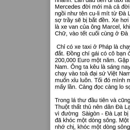
Mercedes đời mới mà cả đời 
ngồi như tên cu-li mít từ Đà
sợ trầy sẽ bị bắt đền. Xe hơ
là xe van của ông Marcel, k
Chữ, vào tết cuối cùng ở Đà 
Chỉ có xe taxi ở Pháp là chạ
đắt. Đồng chí gái có cô bạn ở 
200,000 Euro một năm. Gặp ôn
Nam. Ông ta kêu là sáng nay
chạy vào toà đại sứ Việt Na
muốn xỉu luôn. Tối đó mình m
mấy lần. Càng đọc càng lo sợ
Trong lá thư đầu tiên và cũn
Thuột thất thủ nên dân Đà L
vì đường
Sàigòn - Đà Lạt b
đã khóc một dòng sông. Một
nhớ chị, khóc một dòng sông