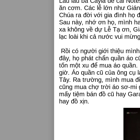
Lâu lâu bà Cayla để cái Note
ăn cơm. Các lễ lớn như Giá
Chúa ra đời với gia đình họ 
Sau này, nhớ ơn họ, mình hay
xa không về dự Lễ Tạ ơn, Gi
lạc loài khi cả nước vui mừng
Rồi có người giới thiệu mìn
đây, họ phát chẩn quần áo cũ
tốn một xu để mua áo quần. 
giờ. Áo quần cũ của ông cụ l
Tây. Ra trường, mình mua đồ
cũng mua chợ trời áo sơ-mi 
mấy tiệm bán đồ cũ hay Gar
hay đồ xịn.