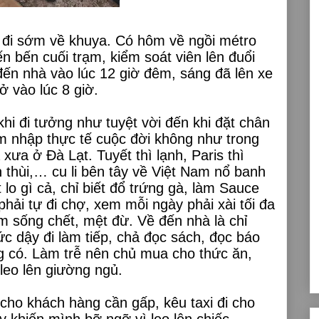
n đi sớm về khuya. Có hôm về ngồi métro
n bến cuối trạm, kiểm soát viên lên đuổi
 đến nhà vào lúc 12 giờ đêm, sáng đã lên xe
ở vào lúc 8 giờ.
khi đi tưởng như tuyệt vời đến khi đặt chân
m nhập thực tế cuộc đời không như trong
xưa ở Đà Lạt. Tuyết thì lạnh, Paris thì
 thùi,… cu li bên tây về Việt Nam nổ banh
 lo gì cả, chỉ biết đổ trứng gà, làm Sauce
ải tự đi chợ, xem mỗi ngày phải xài tối đa
àm sống chết, mệt đừ. Về đến nhà là chỉ
 dậy đi làm tiếp, chả đọc sách, đọc báo
g có. Làm trễ nên chủ mua cho thức ăn,
 leo lên giường ngủ.
cho khách hàng cần gấp, kêu taxi đi cho
ây khiến mình bỡ ngỡ vì leo lên chiếc