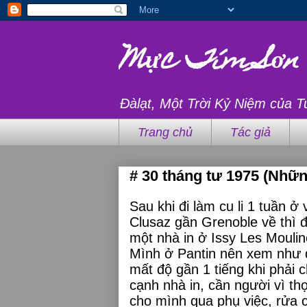
Mực Tím Sơn
Đàlạt, Một Trời Kỷ Niệm của T
Trang chủ
Tác giả
# 30 tháng tư 1975 (Nhữn
Sau khi đi làm cu li 1 tuần 
Clusaz gần Grenoble về thì 
một nhà in ở Issy Les Moulin
Mình ở Pantin nên xem như đ
mất độ gần 1 tiếng khi phải 
cạnh nhà in, cần người vì th
cho mình qua phụ việc, rửa 