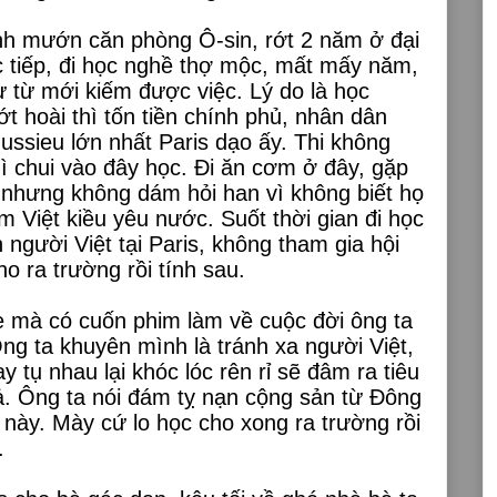
nh mướn căn phòng Ô-sin, rớt 2 năm ở đại
 tiếp, đi học nghề thợ mộc, mất mấy năm,
ừ từ mới kiếm được việc. Lý do là học
ớt hoài thì tốn tiền chính phủ, nhân dân
ussieu lớn nhất Paris dạo ấy. Thi không
ì chui vào đây học. Đi ăn cơm ở đây, gặp
 nhưng không dám hỏi han vì không biết họ
 Việt kiều yêu nước. Suốt thời gian đi học
 người Việt tại Paris, không tham gia hội
o ra trường rồi tính sau.
me mà có cuốn phim làm về cuộc đời ông ta
g ta khuyên mình là tránh xa người Việt,
y tụ nhau lại khóc lóc rên rỉ sẽ đâm ra tiêu
ả. Ông ta nói đám tỵ nạn cộng sản từ Đông
này. Mày cứ lo học cho xong ra trường rồi
.