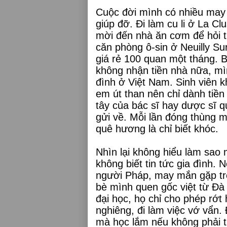
Cuộc đời mình có nhiều may
giúp đỡ. Đi làm cu li ở La Cl
mời đến nhà ăn cơm để hỏi t
căn phòng ô-sin ở Neuilly Su
giá rẻ 100 quan một tháng. 
không nhận tiền nhà nữa, mì
đình ở Việt Nam. Sinh viên k
em út than nên chỉ dành tiền 
tây của bác sĩ hay dược sĩ q
gửi về. Mỗi lần đóng thùng 
quê hương là chỉ biết khóc.
Nhìn lại không hiểu làm sao 
không biết tin tức gia đình.
người Pháp, may mắn gặp trê
bè mình quen gốc việt từ Đà 
đại học, họ chỉ cho phép rớt 
nghiêng, đi làm việc vớ vẩn. 
mà học lắm nếu không phải 