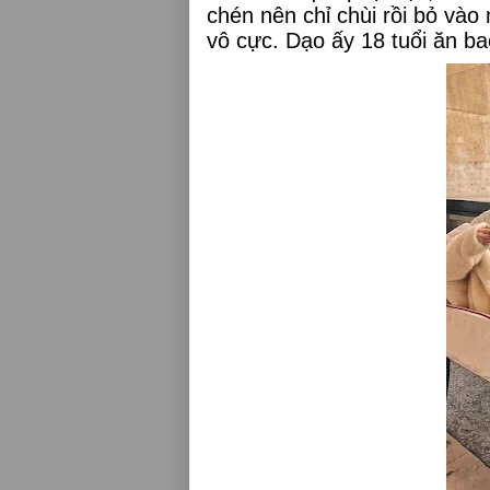
chén nên chỉ chùi rồi bỏ và
vô cực. Dạo ấy 18 tuổi ăn b