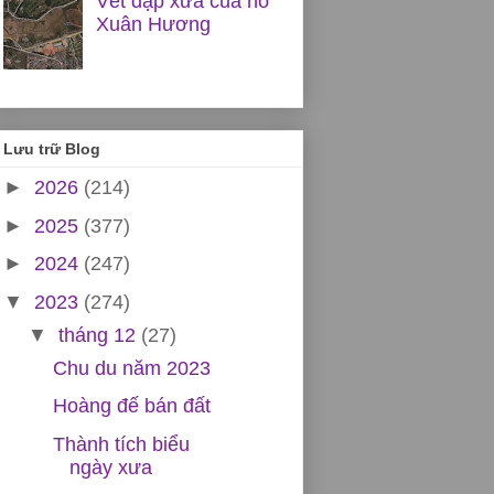
Vết đập xưa của hồ
Xuân Hương
Lưu trữ Blog
►
2026
(214)
►
2025
(377)
►
2024
(247)
▼
2023
(274)
▼
tháng 12
(27)
Chu du năm 2023
Hoàng đế bán đất
Thành tích biểu
ngày xưa