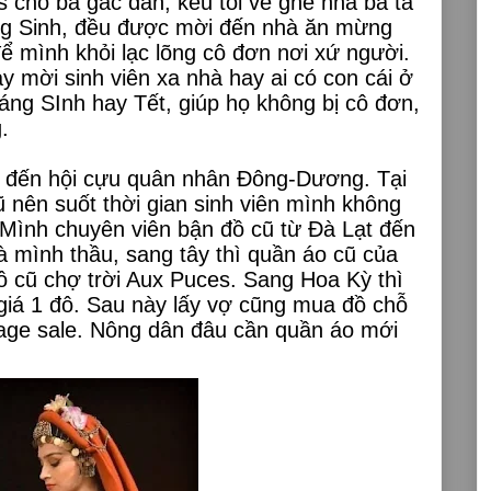
s cho bà gác dan, kêu tối về ghé nhà bà ta
ng Sinh, đều được mời đến nhà ăn mừng
để mình khỏi lạc lõng cô đơn nơi xứ người.
 mời sinh viên xa nhà hay ai có con cái ở
áng SInh hay Tết, giúp họ không bị cô đơn,
.
h đến hội cựu quân nhân Đông-Dương. Tại
 nên suốt thời gian sinh viên mình không
Mình chuyên viên bận đồ cũ từ Đà Lạt đến
à mình thầu, sang tây thì quần áo cũ của
 cũ chợ trời Aux Puces. Sang Hoa Kỳ thì
giá 1 đô. Sau này lấy vợ cũng mua đồ chỗ
age sale. Nông dân đâu cần quần áo mới