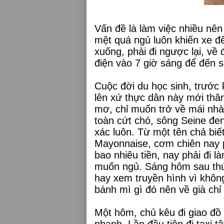
Vấn đề là làm việc nhiều nê
mệt quá ngủ luôn khiến xe đế
xuống, phải đi ngược lại, về
điện vào 7 giờ sáng để đến s
Cuộc đời du học sinh, trước 
lên xứ thực dân này mới thâ
mơ, chỉ muốn trở về mái nhà 
toàn cứt chó, sông Seine đen
xác luôn. Từ một tên chả biết
Mayonnaise, cơm chiên nay ph
bao nhiêu tiền, nay phải đi l
muốn ngủ. Sáng hôm sau thức
hay xem truyền hình vì khôn
bánh mì gì đó nên về già chỉ
Một hôm, chủ kêu đi giao đồ 
nhanh. Lần đầu tiên đi taxi t