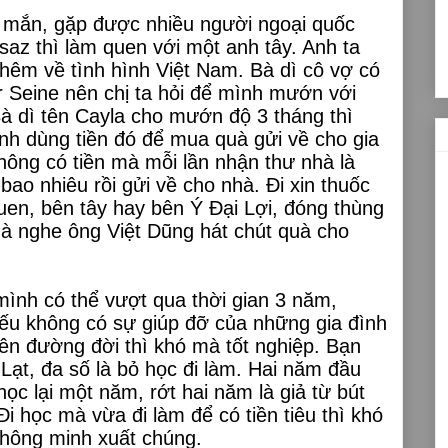
 mắn, gặp được nhiều người ngoại quốc
usaz thì làm quen với một anh tây. Anh ta
hêm về tình hình Việt Nam. Bà dì cô vợ có
r Seine nên chị ta hỏi để mình mướn với
Bà dì tên Cayla cho mướn độ 3 tháng thì
nh dùng tiền đó để mua quà gửi về cho gia
hông có tiền mà mỗi lần nhận thư nhà là
bao nhiêu rồi gửi về cho nhà. Đi xin thuốc
uen, bên tây hay bên Ý Đại Lợi, đóng thùng
mà nghe ông Việt Dũng hát chút quà cho
mình có thể vượt qua thời gian 3 năm,
 Nếu không có sự giúp đỡ của những gia đình
n đường đời thì khó mà tốt nghiệp. Bạn
Lạt, đa số là bỏ học đi làm. Hai năm đầu
học lại một năm, rớt hai năm là giả từ bút
Đi học mà vừa đi làm để có tiền tiêu thì khó
thông minh xuất chúng.