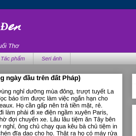
 Đen
uổi Thơ
Tác phẩm
Seri ảnh
g ngày đầu trên đất Pháp)
ở vùng nghỉ dưỡng mùa đông, trượt tuyết La
đọc báo tìm được làm việc ngắn hạn cho
eaux. Họ cần gấp nên trả tiền mặt, rẻ.
i làm phải đi xe điện ngầm xuyên Paris,
chờ đợi chuyến xe. Lâu lâu tiệm ăn Tây bên
ợ nghỉ, ông chủ chạy qua kêu bà chủ tiệm in
chén đĩa dao cho họ. Thật ra họ có máy rửa