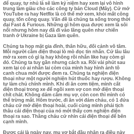
để quay, tự nhủ là sẽ làm kỷ niệm hay xem lại vô hình
trung làm giàu cho các công ty bán Cloud (Mây). Cứ mở
YouTube ra hay Netflix là có thể mở xem, khỏi mất công
quay, tốn công quay. Vấn đề là chúng ta sống trong thời
đại Fast & Furious. Những gì hôm qua được xem là sôi
nổi nhưng hôm nay đã đi vào lãng quên như chiến
tranh ở Ukraine bị Gaza làm quên.
Chúng ta họp mặt gia đình, thân hữu, đối cảnh vô tâm.
Mỗi người cầm điện thoại lò mò đọc tin nhắn. Cứ lâu lâu
mở ra xem có gì lạ hay không rồi nhắn like hay còm gì
đó. Chúng ta tuy gần nhưng cách xa. Rồi vài phút sau
xem lại có ai nhắn lai còm của mình hay hình ảnh tô
canh chua mới được đem ra. Chúng ta nghiện điện
thoại như một người nghiện hút thuốc hay rượu. Không
tự làm chủ chính mình. Khi đi ăn cơm tiệm, mình cất
điện thoại trong xe để ngồi xem vợ con mở điện thoại
chít chát. Không dám cấm mụ vợ, còn con thì mình có
thể trừng mắt. Hôm trước, đi ăn với đám cháu, có 1 đứa
cháu cứ mở điện thoại hoài, cuối cùng mình phải tịch
thâu cái điện thoại của nó mới thấy cơn nghiện điện
thoại ra sao. Thằng cháu cứ nhìn cái điện thoại để bên
cạnh mình.
Được cái là ngày nay, mụ vợ bắt đầu nhận ra điều này