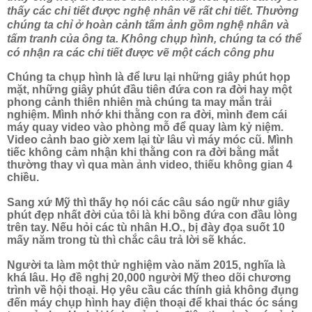
thấy các chi tiết được nghệ nhân vẽ rất chi tiết. Thường
chúng ta chỉ ở hoàn cảnh tấm ảnh gồm nghệ nhân và
tấm tranh của ông ta. Không chụp hình, chúng ta có thể
có nhận ra các chi tiết được vẽ một cách công phu
Chúng ta chụp hình là để lưu lại những giây phút họp
mặt, những giây phút đầu tiên đứa con ra đời hay một
phong cảnh thiên nhiên mà chúng ta may mắn trải
nghiệm. Mình nhớ khi thằng con ra đời, mình đem cái
máy quay video vào phòng mỗ để quay làm kỷ niệm.
Video cảnh bao giờ xem lại từ lâu vì máy móc cũ. Mình
tiếc không cảm nhận khi thằng con ra đời bằng mắt
thường thay vì qua màn ảnh video, thiếu không gian 4
chiều.
Sang xứ Mỹ thì thấy họ nói các câu sáo ngữ như giây
phút đẹp nhất đời của tôi là khi bồng đứa con đầu lòng
trên tay. Nếu hỏi các tù nhân H.O., bị đày đọa suốt 10
mấy năm trong tù thì chắc câu trả lời sẽ khác.
Người ta làm một thử nghiệm vào năm 2015, nghĩa là
khá lâu. Họ đề nghị 20,000 người Mỹ theo dõi chương
trình về hội thoại. Họ yêu cầu các thính giả không đụng
đến máy chụp hình hay điện thoại để khai thác óc sáng