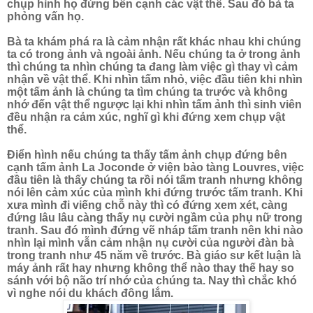
chụp hình họ đứng bên cạnh các vật thể. Sau đó bà ta
phỏng vấn họ.
Bà ta khám phá ra là cảm nhận rất khác nhau khi chúng
ta có trong ảnh và ngoài ảnh. Nếu chúng ta ở trong ảnh
thì chúng ta nhìn chúng ta đang làm việc gì thay vì cảm
nhận về vật thể. Khi nhìn tấm nhỏ, việc đầu tiên khi nhìn
một tấm ảnh là chúng ta tìm chúng ta trước và không
nhớ đến vật thể ngược lại khi nhìn tấm ảnh thì sinh viên
đều nhận ra cảm xúc, nghĩ gì khi đứng xem chụp vật
thể.
Điển hình nếu chúng ta thấy tấm ảnh chụp đứng bên
cạnh tấm ảnh La Joconde ở viện bảo tàng Louvres, việc
đầu tiên là thấy chúng ta rồi nói tấm tranh nhưng không
nói lên cảm xúc của mình khi đứng trước tấm tranh. Khi
xưa mình đi viếng chỗ này thì có đứng xem xét, càng
đứng lâu lâu càng thấy nụ cười ngầm của phụ nữ trong
tranh. Sau đó mình đứng vẽ nháp tấm tranh nên khi nào
nhìn lại mình vẫn cảm nhận nụ cười của người đàn bà
trong tranh như 45 năm về trước. Bà giáo sư kết luận là
máy ảnh rất hay nhưng không thể nào thay thế hay so
sánh với bộ não trí nhớ của chúng ta. Nay thì chắc khó
vì nghe nói du khách đông lắm.