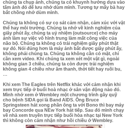
chúng ta chụp ảnh, chúng ta có khuynh hướng dựa vào
tấm ảnh đó để lưu nhớ dùm mình. Tương tự mấy bà hay
bắt chồng nhớ dùm mình.
Chúng ta không có sự cọ sát cảm nhận, cảm xúc với vật
thể hay môi trường. Chúng ta nhớ về kinh nghiệm của
giây phút ấy, chúng ta uỷ nhiệm (outsource) cho máy
ảnh làm sự việc vô hình trung làm mất công việc của
não bộ. Chúng ta không có trải nghiệm giây phút thật
sự đó. Nói đúng hơn là máy ảnh bắt được giây phút ấy,
không phải chúng ta. Chúng ta không cần có mặt, chỉ
cần xem video. Khi chúng ta xem xét một vật gì, ngoài
không gian 3 chiều, chúng ta còn được trải nghiệm
không gian 4 chiều như âm thanh, thời tiết hay ruồi bu,
…
Khi xem The Eagles trên Netflix khác với cảm nhận khi
xem trực tiếp ở buổi hoà nhạc ở sân vận động nào đó.
Mình nhớ xem ở Wembley một chương trình gây quỹ
cho bệnh SIDA gọi là Band AIDS. Ông Bruce
Springsteen hát xong phần ông ta với Bono thì bay máy
bay Concorde qua NEw York hát tiếp. Sau đó mình chạy
về nhà xem truyền trực tiếp buổi hòa nhạc tại New York
thì không còn cảm nhận như hồi chiều ở Wembley.