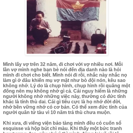
Mình lấy vợ trên 32 năm, đi chơi với vợ nhiều nơi. Mỗi
lần vợ mình nghe bạn bè nói đến địa danh nào là hỏi
mình đi chơi cho biết. Mình nói đi rồi, nhắc này nhắc nọ
làm gì ở đâu khiến mụ vợ mặt như bò đội nón, kêu sao
không nhớ. Lý do là chụp hình, chụp hình rồi quăng một
đống nên mụ không nhớ gì cả. Cái nguy hiểm là những
người không nhớ những việc này, thường có đức tính
khác là tính thù dai. Cái gì tiêu cực là họ nhớ đời đời,
nhớ bền vững nhớ có cơ bản. Có thể xem đức tính của
người quân tử tàu vì 10 năm trả thù chưa muộn.
Khi xưa, đi viếng viện bảo tàng mình đều có cuốn sổ
esquisse và hộp bút chì màu. Khi thấy một bức tranh