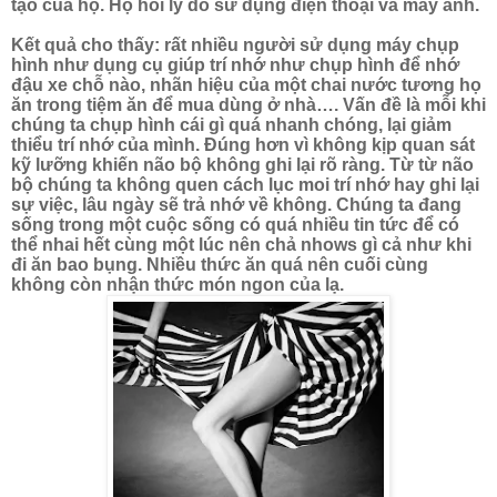
tạo của họ. Họ hỏi lý do sử dụng điện thoại và máy ảnh.
Kết quả cho thấy: rất nhiều người sử dụng máy chụp
hình như dụng cụ giúp trí nhớ như chụp hình để nhớ
đậu xe chỗ nào, nhãn hiệu của một chai nước tương họ
ăn trong tiệm ăn để mua dùng ở nhà….
Vấn đề là mỗi khi
chúng ta chụp hình cái gì quá nhanh chóng, lại giảm
thiểu trí nhớ của mình. Đúng hơn vì không kịp quan sát
kỹ lưỡng khiến não bộ không ghi lại rõ ràng. Từ từ não
bộ chúng ta không quen cách lục moi trí nhớ hay ghi lại
sự việc, lâu ngày sẽ trả nhớ về không. Chúng ta đang
sống trong một cuộc sống có quá nhiều tin tức để có
thể nhai hết cùng một lúc nên chả nhows gì cả như khi
đi ăn bao bụng. Nhiều thức ăn quá nên cuối cùng
không còn nhận thức món ngon của lạ.