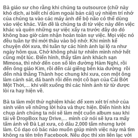
Bà giáo sư cho rằng khi chúng ta outsource (chữ này
khó dịch, ai biết chỉ dùm ngoài bán cái) uỷ nhiệm trí nhớ
của chúng ta vào các máy ảnh để bộ não có thể dùng
vào việc khác. Vấn đề là chúng ta đi từ việc này đến việc
khác và quên những sự việc xẩy ra trước đây do đó
không bao giờ cảm nhận hoàn toàn sự việc. Mọi việc nó
đều tuần tự thì mới thâu vào bộ nhớ. Khi mình kể
chuyện đời xưa, thì tuần tự các hình ảnh lại lộ ra như
ngày hôm qua. Chớ không phải tự nhiên mình nhớ hết
cũng một lúc. Điển hình, thấy tấm ảnh khách sạn
Mimosa, thì nhớ đến con số lên đường Hàm Nghi, rồi
đến ông giáo Kim, rồi đến cái giếng bên kia đường rồi
đến nhà thằng Thành học chung khi xưa, con một ông
làm cảnh sát, đá banh rồi đến một cô bạn của Cái Bớt
Một Thời,… khi viết xuống thì các hình ảnh từ từ được
lòi ra hay hiện về.
Bà ta làm một thử nghiệm khác để xem xét trí nhớ của
sinh viên về những lời hứa và thực hiện. Điển hình khi
chụp ảnh chúng ta nói sẽ làm một cuốn album sau khi
tải về DropBox hay Drive,… mình cứ nói sẽ lựa ra mấy
tấm ảnh về Đà Lạt xưa, có đâu 2,000 tấm nhưng lười
làm. Có dạo có bác nào muốn giúp mình việc này mà tìm
không ra tên trên Facebook. Nếu đọc thì xin liên lạc với