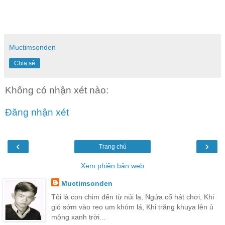
Muctimsonden
Chia sẻ
Không có nhận xét nào:
Đăng nhận xét
‹
›
Trang chủ
Xem phiên bản web
Muctimsonden
Tôi là con chim đến từ núi lạ, Ngứa cổ hát chơi, Khi
gió sớm vào reo um khóm lá, Khi trăng khuya lên ủ
mộng xanh trời...