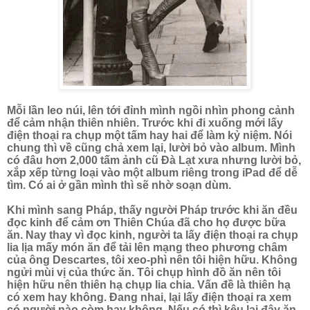
Mỗi lần leo núi, lên tới đỉnh mình ngồi nhìn phong cảnh
để cảm nhận thiên nhiên. Trước khi đi xuống mới lấy
điện thoại ra chụp một tấm hay hai để làm kỷ niệm. Nói
chung thì về cũng chả xem lại, lười bỏ vào album. Mình
có đâu hơn 2,000 tấm ảnh cũ Đà Lạt xưa nhưng lười bỏ,
xắp xếp từng loại vào một album riêng trong iPad để dễ
tìm. Có ai ở gần mình thì sẽ nhờ soạn dùm.
Khi mình sang Pháp, thấy người Pháp trước khi ăn đều
đọc kinh để cảm ơn Thiên Chúa đã cho họ được bữa
ăn. Nay thay vì đọc kinh, người ta lấy điện thoại ra chụp
lia lịa mấy món ăn để tải lên mạng theo phương châm
của ông Descartes, tôi xeo-phì nên tôi hiện hữu. Không
ngửi mùi vị của thức ăn. Tôi chụp hình đồ ăn nên tôi
hiện hữu nên thiên hạ chụp lia chia. Vấn đề là thiên hạ
có xem hay không. Đang nhai, lại lấy điện thoại ra xem
có người nào còm hay không. Nếu có thì kêu lại đây ăn.