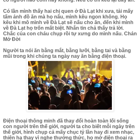
Có lần mình thấy hai chị quen ở Đà Lạt khi xưa, tải mấy
tấm ảnh đồ ăn mà họ nấu, mình kêu ngon không. Họ
kêu khi mô mình về Đà Lạt sẽ nấu cho ăn, đến khi mình
về Đà Lạt họ trốn mất biệt. Nhắn tin chả thấy trả lời.
Chắc của con cháu chụp rồi tự xưng do mình nấu. Chán
Mớ Đời
Người ta nói ăn bằng mắt, bằng lưỡi, bằng tai và bằng
mũi trong khi chúng ta ngày nay ăn bằng điện thoại.
Điện thoại thông minh đã thay đổi hoàn toàn lối sống
con người trên thế giới, người ta cho biết mỗi ngày trên
thế giới, hình chụp cả mấy chục tỷ lần hay đi xem nhạc,
thiên hạ thay vì nghe thưởng thức, họ mở điện thoại ra