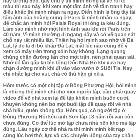
hay tượng đẹp, gây chú ý thì mình đứng lại vẽ rồi tô
màu thì sau này, khi xem một tấm ảnh về tấm tranh hay
điêu khắc thì mình nhận ra ngay. Điển hình là ông tây tải
tấm ảnh của hoàng cung ở Paris là mình nhận ra ngay,
để chắc ăn mình hỏi Palais Royal thì ông ta kêu đúng.
Làm sao mình nhớ một hình ảnh sau khi rời Paris trên
40 năm. Vì mình thường đi ngang đây và có vẽ quan sát
chỗ này rất nhiều lần. Thiên hạ hỏi mình sao nhớ về Đà
Lạt, lý do là đi bộ khắp Đà Lạt, mắt lúc nào cũng để ý
xem có mấy trên trong xóm hay không. Lạng quạng
chúng chận đường tẩn cho một trận, nên phải quan sát.
Nhớ có lần gặp lại tên tỏng Dốc Nhà Bò khi xưa hay
chận đường mình khi đi vào vào vườn ở SUối Tía. Nay
chỉ nhắc lại cho vui, chả có thù hận gì nữa.
Hôm trước có một chị tập ở Đông Phương Hội, hỏi mình
là những thế mình chỉ cho mọi người tập, cần phải quay
video để về nhà xem lại để tập khiến mình buồn cười,
khuyên không nên bỏ một buổi tập để quay rồi về nhà
chả hiểu, quên không tập. Hôm qua, có người tập ở
Đông Phương Hội kêu anh Sơn tập 18 năm rồi vẫn còn
chưa đúng. Cơ thể lúc mớ tập chưa nhả nên khó mà tập
đúng. Lâu ngày cơ thể nhả ra thì mình mình kết nạp
cùng lúc hơi thở, lực và các chuyển động của tay chân.