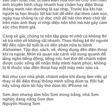
vào bản nhạc hát, bị điều kiện hoá bởi lời chữ trên màn
ảnh truyền hình chạy nhanh hay chậm hay điện thoại
thông minh nên thường là sai nhịp. Trước kia khi hát
người ta học thuộc lời bài hát để diễn đạt theo cảm xúc,
ngày nay chúng ta cứ đọc chữ để hát cho theo chữ tắt
trên màn ảnh thay vì nhịp điệu nên khó mà hát gây cảm
xúc cho thính giả.
Càng về già, chúng ta nên tập giúp trí nhớ cả không thì
sẽ trả nhớ về không rất nhanh. Theo thống kê thì người
Mỹ đến năm 82 tuổi là có đến phân nữa bị bệnh
Alzheimer. Tập đọc sách, vẽ, đừng đụng đến điện thoại
khi ra ngoài. Nhìn và quan sát cảnh vật xung quanh để
lắng nghe tiếng động, tiếng nói, hơi thở để chánh niệm
được cuộc sống để nhận thấy mình hạnh phúc, không
bị lệ thuộc vào điện thoại hay một máy móc nào cả.
Nói như con nhà phật, chánh niệm khi đang làm việc gì
thay vì để điện thoại thông minh sống dùm ta. Rồi hát
hãy sống dùm tôi hãy thở dùm tôi, IPhone nè.
Sơn đen nhưng tâm hồn Sơn trong trắng, nhà Sơn
nghèo dang nắng Sơn đen
Nguyễn Hoàng Sơn