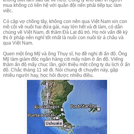
mua không có liên hệ với quân đội nên phải tiếp tục làm
việc.
Có cặp vợ chồng tây, không con nên qua Việt Nam xin con
mồ côi về nuôi hai đứa gái, nay lớn hết và đi làm, có dẫn
chúng về Việt Nam, đi thăm Đà Lạt đủ trò. Họ nói vấn đề kỳ
thị ở pháp nên nghĩ tốt nhất là nuôi con nuôi từ á châu và
qua Việt Nam.
Quen một ông Mỹ và ông Thụy sĩ, họ đề nghị đi ấn độ. Ông
Mỹ làm giám đốc ngân hàng citi mấy năm ở ấn độ. Viếng
thăm ấn độ mấy chục lần, giới thiệu một công ty du lịch ở ấn
độ. Chắc tháng 11 sẽ đi. Nói chung đi chuyến này, gặp
nhiều người hay, học hỏi được nhiều điều.