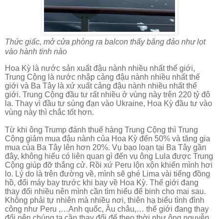
Thức giấc, mở cửa phòng ra balcon thấy băng đảo như lọt
vào hành tinh nào
Hoa Kỳ là nước sản xuất đậu nành nhiều nhất thế giới,
Trung Cộng là nước nhập cảng đậu nành nhiều nhất thế
giới và Ba Tây là xứ xuất cảng đậu nành nhiều nhất thế
giới. Trung Cộng đầu tư rất nhiều ở vùng này trên 220 tỷ đô
la. Thay vì đầu tư súng đạn vào Ukraine, Hoa Kỳ đầu tư vào
vùng này thì chắc tốt hơn.
Từ khi ông Trump đánh thuế hàng Trung Cộng thì Trung
Cộng giảm mua đậu nành của Hoa Kỳ đến 50% và tăng gia
mua của Ba Tây lên hơn 20%. Vụ bạo loạn tại Ba Tây gần
đây, không hiểu có liên quan gì đến vụ ông Lula được Trung
Cộng giúp đỡ thắng cử. Rồi xứ Peru lộn xộn khiến mình hơi
lo. Lý do là trên đường về, mình sẽ ghé Lima vài tiếng đồng
hồ, đổi máy bay trước khi bay về Hoa Kỳ. Thế giới đang
thay đổi nhiều nên mình cần tìm hiểu để binh cho mai sau.
Không phải tự nhiên mà nhiều nơi, thiên hạ biểu tình đình
công như Peru ,…Anh quốc, Âu châu,… thế giới đang thay
đổi nên chúng ta cần thay đổi để theo thời như ông nguyễn