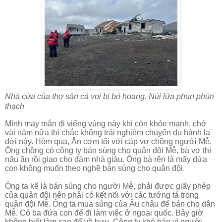
Nhà cửa của thợ săn cá voi bị bỏ hoang. Núi lửa phun phún
thạch
Mình may mắn đi viếng vùng này khi còn khỏe mạnh, chớ
vài năm nữa thì chắc không trải nghiệm chuyến du hành lạ
đời này. Hôm qua, Ăn cơm tối với cặp vợ chồng người Mễ.
Ông chồng có công ty bán súng cho quân đội Mễ, bà vợ thì
nấu ăn rồi giao cho đám nhà giàu. Ông bà rên là mấy đứa
con không muốn theo nghề bán súng cho quân đội.
Ông ta kể là bán súng cho người Mễ, phải được giấy phép
của quân đội nên phải có kết nối với các tướng tá trong
quân đội Mễ. Ông ta mua súng của Âu châu để bán cho dân
Mễ. Có ba đứa con để đi làm việc ở ngoại quốc. Bây giờ
không biết làm sao để về hưu. Công ty khó bán vì người