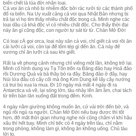
biển chết là lúa đời nhân loại.
Cá voi ăn cá nhỏ bị nhiễm độc bởi rác rưởi từ các thành phố
đổ ra biển. Na Uy xuất cảng cá voi qua Nhật Bản nhưng bị
trả lại vì họ tìm thấy nhiều chất độc trong cá. Mình nghe các
loại dầu cá khá độc vì có nhiều chất độc. Cho thấy thời đại
này ăn gì cũng độc, con người tự sát từ từ. Chán Mớ Đời
Có loại cÁ gọi orca, loại này săn cá voi, chỉ giết cá voi rồi ăn
cái lưỡi cá voi, còn lại để tôm tép gì đến ăn. Cá này đế
vương chỉ ăn lưỡi cá sau khi giết.
Rất lạ về phong cảnh nhưng chỉ viếng một lần, không trở lại.
Mình cố hình dung vụ Tạ Tốn trốn ra Băng đảo hay Hoả đảo
rồi Dương Quá và bà thầy bò ra đây. Băng đảo ở đây, hay
Núi lửa đâu có cây cối mà ông Kim Dung kể lấy cây nướng
cá trui bú xua la mua. Đi 10 ngày mà mất 4 ngày đi ra
Antarctica và về, lại sóng lớn, tàu nhảy lên ầm ầm, chai tách
từ trên bàn lăn xuống đất trong đêm. Kinh.
4 ngày nằm giường không muốn ăn, cứ vái trời đến bờ, và
ngủ rồi ngủ rạ người. Chán Mớ Đời nếu bay được thì tốt
hơn, đỡ mất thời gian nhưng nghe nói cũng châm vì khí hậu
xấu thì hết bay. Mình chỉ tiếc có 4 ngày trên tàu, chỉ nằm
trong phòng, không làm gì, không ăn không uống. Chủ tàu
lời to.