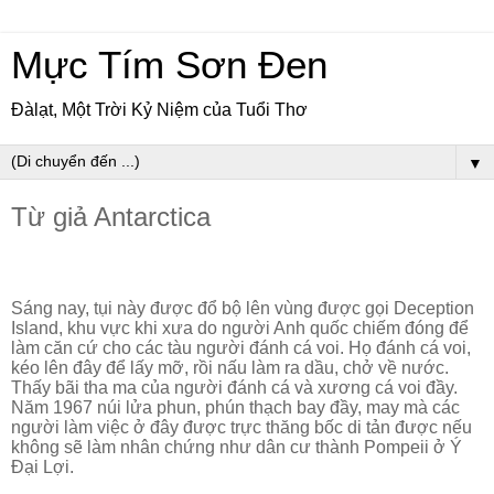
Mực Tím Sơn Đen
Đàlạt, Một Trời Kỷ Niệm của Tuổi Thơ
▼
Từ giả Antarctica
Sáng nay, tụi này được đổ bộ lên vùng được gọi Deception
Island, khu vực khi xưa do người Anh quốc chiếm đóng để
làm căn cứ cho các tàu người đánh cá voi. Họ đánh cá voi,
kéo lên đây để lấy mỡ, rồi nấu làm ra dầu, chở về nước.
Thấy bãi tha ma của người đánh cá và xương cá voi đầy.
Năm 1967 núi lửa phun, phún thạch bay đầy, may mà các
người làm việc ở đây được trực thăng bốc di tản được nếu
không sẽ làm nhân chứng như dân cư thành Pompeii ở Ý
Đại Lợi.