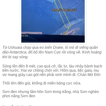
Từ Ushuaia chạy qua eo biển Drake, lò mò đi viếng quần
đảo Antarctica, đổ bộ lên Nam Cực rồi vòng về. Kinh hoàng
khi bị say sóng.
Sóng lên đến 8 mét, cao quá cở, lắc lư, tàu nhảy bành bạch
trên nước. Hai vợ chồng chới với. Hôm qua, tiệc gala, mụ
vợ mang giày cao gót nên phải vịnh mình đi. Chán Mớ Đời
Thôi tởn đến già, không đi miền băng cực nữa.
Sơn đen nhưng tâm hồn Sơn trong trắng, nhà Sơn nghèo
phơi nắng Sơn đen