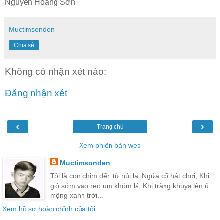
Nguyễn Hoàng Sơn
Muctimsonden
Chia sẻ
Không có nhận xét nào:
Đăng nhận xét
‹
›
Trang chủ
Xem phiên bản web
Muctimsonden
Tôi là con chim đến từ núi lạ, Ngứa cổ hát chơi, Khi
gió sớm vào reo um khóm lá, Khi trăng khuya lên ủ
mộng xanh trời...
Xem hồ sơ hoàn chỉnh của tôi