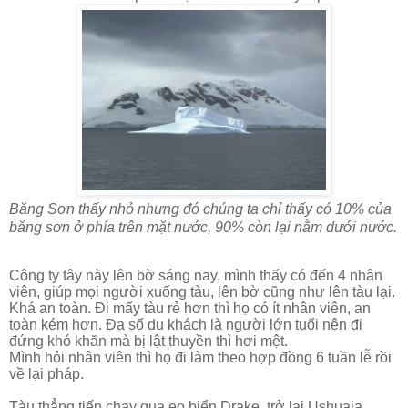
Băng Sơn thấy nhỏ nhưng đó chúng ta chỉ thấy có 10% của
băng sơn ở phía trên mặt nước, 90% còn lại nằm dưới nước.
Công ty tây này lên bờ sáng nay, mình thấy có đến 4 nhân
viên, giúp mọi người xuống tàu, lên bờ cũng như lên tàu lại.
Khá an toàn. Đi mấy tàu rẻ hơn thì họ có ít nhân viên, an
toàn kém hơn. Đa số du khách là người lớn tuổi nên đi
đứng khó khăn mà bị lật thuyền thì hơi mệt.
Mình hỏi nhân viên thì họ đi làm theo hợp đồng 6 tuần lễ rồi
về lại pháp.
Tàu thẳng tiến chạy qua eo biển Drake, trở lại Ushuaia,