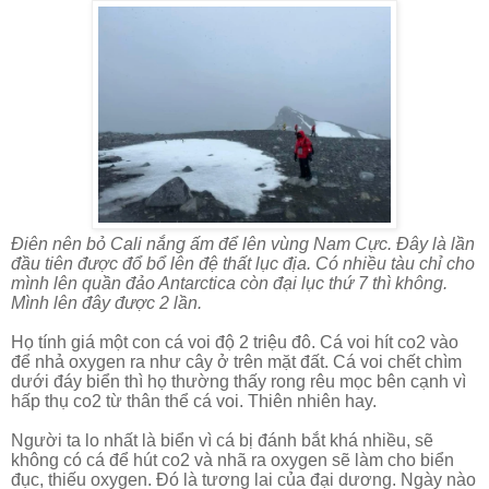
Điên nên bỏ Cali nắng ấm để lên vùng Nam Cực. Đây là lần
đầu tiên được đổ bổ lên đệ thất lục địa. Có nhiều tàu chỉ cho
mình lên quần đảo Antarctica còn đại lục thứ 7 thì không.
Mình lên đây được 2 lần.
Họ tính giá một con cá voi độ 2 triệu đô. Cá voi hít co2 vào
để nhả oxygen ra như cây ở trên mặt đất. Cá voi chết chìm
dưới đáy biển thì họ thường thấy rong rêu mọc bên cạnh vì
hấp thụ co2 từ thân thể cá voi. Thiên nhiên hay.
Người ta lo nhất là biển vì cá bị đánh bắt khá nhiều, sẽ
không có cá để hút co2 và nhã ra oxygen sẽ làm cho biển
đục, thiếu oxygen. Đó là tương lai của đại dương. Ngày nào