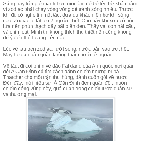
Sáng nay trời gió mạnh hơn mọi lần, đổ bộ lên bờ khá châm
vì zodiac phải chạy vòng vòng để tránh sóng nhiều. Trước
khi đi, có nghe tin một tàu, đưa du khách lên bờ khi sóng
cao, Zodiac bị lật, có 2 người chết. Chỗ này khi xưa có núi
lửa nên phún thạch đây bãi biển đen. Thấy vài con hải cẩu,
và chim cụt. Mình thì không thích thú thiết nên cũng không
để ý đến thú hoang trên đảo.
Lúc về tàu trên zodiac, lướt sóng, nước bắn vào ướt hết.
May họ dặn bận quần không thấm nước ở ngoài.
Về tàu, đi coi phim về đảo Falkland của Anh quốc nơi quân
đội A Căn Đình có tìm cách đánh chiếm nhưng bị bà
Thatcher cho một trận thư hùng, đành cuốn gói về nước.
Đến đây, mới hiểu sự. Á Căn Đình đem quân đội, muốn
chiếm đóng vùng này, quá quan trọng chiến lược quân sự
và thương mại.