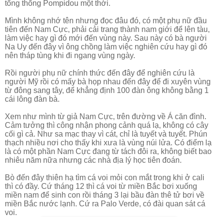
tổng thống Pompidou một thời.
Mình không nhớ tên nhưng đọc đâu đó, có một phụ nữ đầu
tiên đến Nam Cực, phải cải trang thành nam giới để lên tàu,
làm việc hay gì đó mới đến vùng này. Sau này có bà người
Na Uy đến đây vì ông chồng làm việc nghiên cứu hay gì đó
nên tháp tùng khi đi ngang vùng ngày.
Rồi người phụ nữ chính thức đến đây để nghiên cứu là
người Mỹ rồi có mấy bà họp nhau đến đây để đi xuyên vùng
từ đông sang tây, để khẳng định 100 đàn ông không bằng 1
cái lông đàn bà.
Xem như mình từ giả Nam Cực, trên đường về Á căn đình.
Cảm tưởng thì công nhận phong cảnh quá lạ, không có cây
cối gì cả. Như sa mạc thay vì cát, chỉ là tuyết và tuyết. Phún
thạch nhiều nơi cho thấy khi xưa là vùng núi lửa. Có điểm lạ
là có một phần Nam Cực đang từ tách đôi ra, không biết bao
nhiêu năm nữa nhưng các nhà địa lý học tiên đoán.
Bò đến đây thiên hạ tìm cá voi mỏi con mắt trong khi ở cali
thì có đầy. Cứ tháng 12 thì cá voi từ miền Bắc bơi xuống
miền nam để sinh con rồi tháng 3 lại bầu đàn thê tử bơi về
miền Bắc nước lạnh. Cứ ra Palo Verde, có đài quan sát cá
voi.