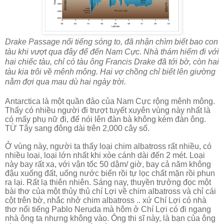
Drake Passage nổi tiếng sóng to, đã nhận chìm biết bao con
tàu khi vượt qua đây để đến Nam Cực. Nhà thám hiểm đi với
hai chiếc tàu, chỉ có tàu ông Francis Drake đã tới bờ, còn hai
tàu kia trôi về mênh mông. Hai vợ chồng chỉ biết lên giường
nằm đợi qua mau dù hai ngày trời.
Antarctica là một quần đảo của Nam Cực rộng mênh mông.
Thấy có nhiều người đi trượt tuyết xuyên vùng này nhất là
có mấy phụ nữ đi, để nói lên đàn bà không kém đàn ông.
TỪ Tây sang đông dài trên 2,000 cây số.
Ở vùng này, người ta thấy loại chim albatross rất nhiều, có
nhiều loại, loại lớn nhất khi xòe cánh dài đến 2 mét. Loại
này bay rất xa, với vận tốc 50 dậm/ giờ, bay cả năm không
đậu xuống đất, uống nước biển rồi tự lọc chất mặn rồi phun
ra lại. Rất lạ thiên nhiên. Sáng nay, thuyền trưởng đọc một
bài thơ của một thủy thủ chí Lợi về chim albatross và chỉ cái
cột trên bờ, nhắc nhở chim albatross .. xứ Chí Lợi có nhà
thơ nổi tiếng Pablo Neruda mà hôm ở Chí Lợi có đi ngang
nhà ông ta nhưng không vào. Ông thi sĩ này, là bạn của ông