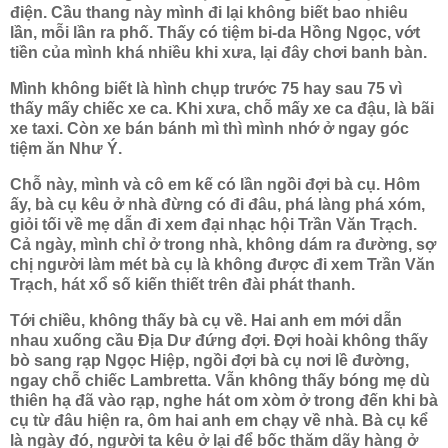
điện. Cầu thang này mình đi lại không biết bao nhiêu
lần, mỗi lần ra phố. Thấy có tiệm bi-da Hồng Ngọc, vớt
tiền của mình khá nhiều khi xưa, lại đây chơi banh bàn.
Mình không biết là hình chụp trước 75 hay sau 75 vì
thấy mấy chiếc xe ca. Khi xưa, chỗ mấy xe ca đậu, là bãi
xe taxi. Còn xe bán bánh mì thì mình nhớ ở ngay góc
tiệm ăn Như Ý.
Chỗ này, mình và cô em kế có lần ngồi đợi bà cụ. Hôm
ấy, bà cụ kêu ở nhà đừng có đi đâu, phá làng phá xóm,
giỏi tối về mẹ dẫn đi xem đại nhạc hội Trần Văn Trạch.
Cả ngày, mình chỉ ở trong nhà, không dám ra đường, sợ
chị người làm mét bà cụ là không được đi xem Trần Văn
Trạch, hát xổ số kiến thiết trên đài phát thanh.
Tới chiều, không thấy bà cụ về. Hai anh em mới dẫn
nhau xuống cầu Địa Dư đứng đợi. Đợi hoài không thấy
bò sang rạp Ngọc Hiệp, ngồi đợi bà cụ nơi lề đường,
ngay chỗ chiếc Lambretta. Vẫn không thấy bóng mẹ dù
thiên hạ đã vào rạp, nghe hát om xòm ở trong đến khi bà
cụ từ đâu hiện ra, ôm hai anh em chạy về nhà. Bà cụ kể
là ngày đó, người ta kêu ở lại để bốc thăm dãy hàng ở