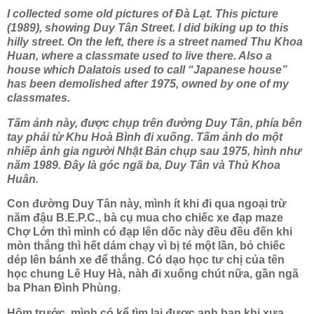
I collected some old pictures of Đà Lạt. This picture
(1989), showing Duy Tân Street. I did biking up to this
hilly street. On the left, there is a street named Thu Khoa
Huan, where a classmate used to live there. Also a
house which Dalatois used to call “Japanese house”
has been demolished after 1975, owned by one of my
classmates.
Tấm ảnh này, được chụp trên đường Duy Tân, phía bên
tay phải từ Khu Hoà Bình đi xuống. Tấm ảnh do một
nhiếp ảnh gia người Nhật Bản chụp sau 1975, hình như
năm 1989. Đây là góc ngã ba, Duy Tân và Thủ Khoa
Huân.
Con đường Duy Tân này, mình ít khi đi qua ngoại trừ
năm đậu B.E.P.C., bà cụ mua cho chiếc xe đạp maze
Chợ Lớn thì mình có đạp lên dốc này đều đều đến khi
mòn thắng thì hết dám chạy vì bị té một lần, bỏ chiếc
dép lên bánh xe để thắng. Có dạo học tư chị của tên
học chung Lê Huy Hà, nàh đi xuống chút nữa, gần ngã
ba Phan Đình Phùng.
Hôm trước, mình có kể tìm lại được anh bạn khi xưa.