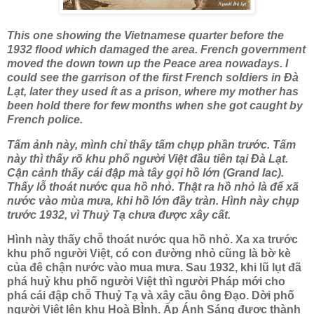
This one showing the Vietnamese quarter before the
1932 flood which damaged the area. French government
moved the down town up the Peace area nowadays. I
could see the garrison of the first French soldiers in Đà
Lạt, later they used ít as a prison, where my mother has
been hold there for few months when she got caught by
French police.
Tấm ảnh này, mình chỉ thấy tấm chụp phần trước. Tấm
này thì thấy rõ khu phố người Việt đầu tiên tại Đà Lạt.
Cận cảnh thấy cái đập mà tây gọi hồ lớn (Grand lac).
Thấy lỗ thoát nước qua hồ nhỏ. Thật ra hồ nhỏ là để xã
nước vào mùa mưa, khi hồ lớn đầy tràn. Hình này chụp
trước 1932, vì Thuỷ Tạ chưa được xây cất.
Hình này thấy chỗ thoát nước qua hồ nhỏ. Xa xa trước
khu phố người Việt, có con đường nhỏ cũng là bờ kè
của đê chận nước vào mua mưa. Sau 1932, khi lũ lụt đã
phá huỷ khu phố người Việt thì người Pháp mới cho
phá cái đập chỗ Thuỷ Tạ và xây cầu ông Đạo. Dời phố
người Việt lên khu Hoà BÌnh. Ấp Ánh Sáng được thành