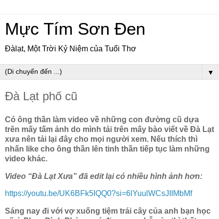
Mực Tím Sơn Đen
Đàlạt, Một Trời Kỷ Niệm của Tuổi Thơ
▼
Đà Lạt phố cũ
Có ông thần làm video về những con đường cũ dựa
trên mấy tấm ảnh do mình tải trên mấy bào viết về Đà Lạt
xưa nên tải lại đây cho mọi người xem. Nếu thích thì
nhấn like cho ông thần lên tinh thần tiếp tục làm những
video khác.
Video “Đà Lạt Xưa” đã edit lại có nhiều hình ảnh hơn:
https://youtu.be/UK6BFk5IQQ0?si=6lYuulWCsJIIMbMf
Sáng nay đi với vợ xuống tiệm trái cây của anh bạn học