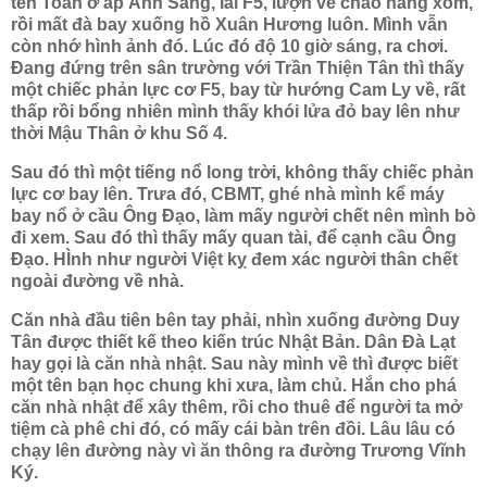
tên Toàn ở ấp Ánh Sáng, lái F5, lượn về chào hàng xóm,
rồi mất đà bay xuống hồ Xuân Hương luôn. Mình vẫn
còn nhớ hình ảnh đó. Lúc đó độ 10 giờ sáng, ra chơi.
Đang đứng trên sân trường với Trần Thiện Tân thì thấy
một chiếc phản lực cơ F5, bay từ hướng Cam Ly về, rất
thấp rồi bổng nhiên mình thấy khói lửa đỏ bay lên như
thời Mậu Thân ở khu Số 4.
Sau đó thì một tiếng nổ long trời, không thấy chiếc phản
lực cơ bay lên. Trưa đó, CBMT, ghé nhà mình kể máy
bay nổ ở cầu Ông Đạo, làm mấy người chết nên mình bò
đi xem. Sau đó thì thấy mấy quan tài, để cạnh cầu Ông
Đạo. HÌnh như người Việt kỵ đem xác người thân chết
ngoài đường về nhà.
Căn nhà đầu tiên bên tay phải, nhìn xuống đường Duy
Tân được thiết kế theo kiến trúc Nhật Bản. Dân Đà Lạt
hay gọi là căn nhà nhật. Sau này mình về thì được biết
một tên bạn học chung khi xưa, làm chủ. Hắn cho phá
căn nhà nhật để xây thêm, rồi cho thuê để người ta mở
tiệm cà phê chi đó, có mấy cái bàn trên đồi. Lâu lâu có
chạy lên đường này vì ăn thông ra đường Trương Vĩnh
Ký.