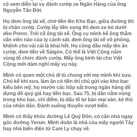
có xem diễn lại vụ đánh cướp xe Ngân Hàng của ông
Nguyễn Tấn Đời.
Họ đem ông tài xế, chở tiền lên Kho Bạc, giữa đường thì
bị chận cướp. Cướp lấy tiền xong thì đem xe bỏ dưới
đèo Prenn. Trói cổ ông tài xế. Ông cụ mình kể ông thẩm
vấn viên nào của ty cảnh sát, đem ông tài xế vô phòng,
khệnh cho vài cái là khai hết. Họ còng đầu mấy tên ăn
cướp, đem tiền về Sàigòn. Có thể là Việt Cộng nằm
vùng tổ chức đánh cướp. Mấy ông kinh tài cho Việt
Cộng mới dám nghĩ mấy vụ này.
Mình có quen một chú đi tù chung với mẹ mình khi xưa.
Chú kể khi xưa, làm ăn có tiền thì chú gửi vào kho bạc
kiểu bên mỹ, họ mướn các hộp sắt trong ngân hàng để
đựng đồ quý giá hay tiền bạc. Sau 75, bị dân nằm vùng
trong kho bạc, chỉ điểm, bị đấu tố tư bản mại sản, kẻ thù
của nhân dân. Đành xuống thuyền vượt biển.
Mình có thấy khúc đường Lê Quý Đôn, có căn nhà ngay
góc đường Yersin. Mình đoán là nhà của mấy người Tây
hay nhà biến điện từ Cam Ly chạy về.