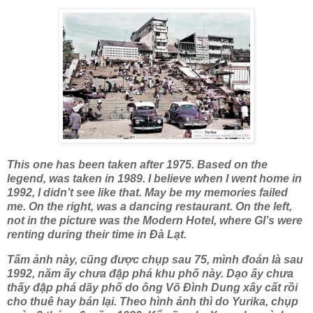
This one has been taken after 1975. Based on the
legend, was taken in 1989. I believe when I went home in
1992, I didn’t see like that. May be my memories failed
me. On the right, was a dancing restaurant. On the left,
not in the picture was the Modern Hotel, where GI’s were
renting during their time in Đà Lạt.
Tấm ảnh này, cũng được chụp sau 75, mình đoán là sau
1992, năm ấy chưa đập phá khu phố này. Dạo ấy chưa
thấy đập phá dãy phố do ông Võ Đình Dung xây cất rồi
cho thuê hay bán lại. Theo hình ảnh thì do Yurika, chụp