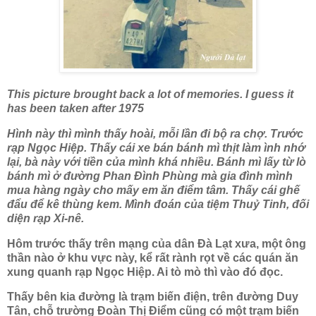
This picture brought back a lot of memories. I guess it
has been taken after 1975
Hình này thì mình thấy hoài, mỗi lần đi bộ ra chợ. Trước
rạp Ngọc Hiệp. Thấy cái xe bán bánh mì thịt làm ình nhớ
lại, bà này với tiền của mình khá nhiều. Bánh mì lấy từ lò
bánh mì ở đường Phan Đình Phùng mà gia đình mình
mua hàng ngày cho mấy em ăn điểm tâm. Thấy cái ghế
đẩu để kê thùng kem. Mình đoán của tiệm Thuỷ Tinh, đối
diện rạp Xi-nê.
Hôm trước thấy trên mạng của dân Đà Lạt xưa, một ông
thần nào ở khu vực này, kể rất rành rọt về các quán ăn
xung quanh rạp Ngọc Hiệp. Ai tò mò thì vào đó đọc.
Thấy bên kia đường là trạm biến điện, trên đường Duy
Tân, chỗ trường Đoàn Thị Điểm cũng có một trạm biến