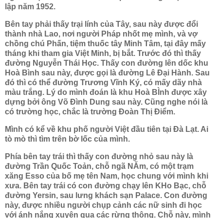
lập năm 1952.
Bên tay phải thấy trại lính của Tây, sau này được đổi
thành nhà Lao, nơi người Pháp nhốt mẹ mình, và vợ
chồng chú Phấn, tiệm thuốc tây Minh Tâm, tại đây mấy
tháng khi tham gia Việt Minh, bị bắt. Trước đó thì thấy
đường Nguyễn Thái Học. Thấy con đường lên dốc khu
Hoà Bình sau này, được gọi là đường Lê Đại Hành. Sau
đó thì có thể đường Trương Vĩnh Ký, có mấy dãy nhà
màu trắng. Lý do mình đoán là khu Hoà BÌnh được xây
dựng bởi ông Võ Đình Dung sau này. Cũng nghe nói là
có trường học, chắc là trường Đoàn Thị Điểm.
Mình có kể về khu phố người Việt đầu tiên tại Đà Lạt. Ai
tò mò thì tìm trên bờ lốc của mình.
Phía bên tay trái thì thấy con đường nhỏ sau này là
đường Trần Quốc Toản, chỗ ngã NĂm, có một trạm
xăng Esso của bố mẹ tên Nam, học chung với mình khi
xưa. Bên tay trái có con đường chạy lên KHo Bạc, chỗ
đường Yersin, sau lưng khách sạn Palace. Con đường
này, được nhiều người chụp cảnh các nữ sinh đi học
với ánh nắng xuyên qua các rừng thông. Chỗ này, mình