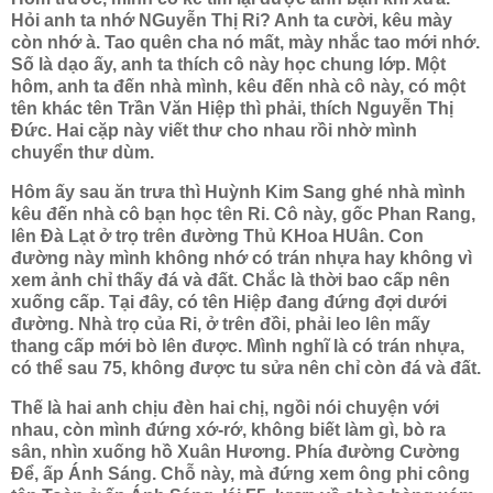
Hỏi anh ta nhớ NGuyễn Thị Ri? Anh ta cười, kêu mày
còn nhớ à. Tao quên cha nó mất, mày nhắc tao mới nhớ.
Số là dạo ấy, anh ta thích cô này học chung lớp. Một
hôm, anh ta đến nhà mình, kêu đến nhà cô này, có một
tên khác tên Trần Văn Hiệp thì phải, thích Nguyễn Thị
Đức. Hai cặp này viết thư cho nhau rồi nhờ mình
chuyển thư dùm.
Hôm ấy sau ăn trưa thì Huỳnh Kim Sang ghé nhà mình
kêu đến nhà cô bạn học tên Ri. Cô này, gốc Phan Rang,
lên Đà Lạt ở trọ trên đường Thủ KHoa HUân. Con
đường này mình không nhớ có trán nhựa hay không vì
xem ảnh chỉ thấy đá và đất. Chắc là thời bao cấp nên
xuống cấp. Tại đây, có tên Hiệp đang đứng đợi dưới
đường. Nhà trọ của Ri, ở trên đồi, phải leo lên mấy
thang cấp mới bò lên được. Mình nghĩ là có trán nhựa,
có thể sau 75, không được tu sửa nên chỉ còn đá và đất.
Thế là hai anh chịu đèn hai chị, ngồi nói chuyện với
nhau, còn mình đứng xớ-rớ, không biết làm gì, bò ra
sân, nhìn xuống hồ Xuân Hương. Phía đường Cường
Để, ấp Ánh Sáng. Chỗ này, mà đứng xem ông phi công