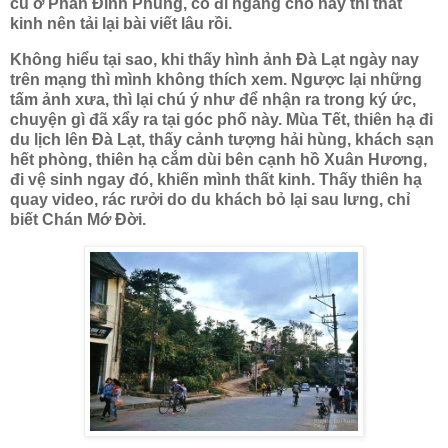
cũ ở Phan Đình Phùng, có đi ngang chỗ này thì thất
kinh nên tải lại bài viết lâu rồi.
Không hiểu tại sao, khi thấy hình ảnh Đà Lạt ngày nay
trên mạng thì mình không thích xem. Ngược lại những
tấm ảnh xưa, thì lại chú ý như để nhận ra trong ký ức,
chuyện gì đã xẩy ra tại góc phố này. Mùa Tết, thiên hạ đi
du lịch lên Đà Lạt, thấy cảnh tượng hải hùng, khách sạn
hết phòng, thiên hạ cắm dùi bên cạnh hồ Xuân Hương,
đi vệ sinh ngay đó, khiến mình thất kinh. Thấy thiên hạ
quay video, rác rưởi do du khách bỏ lại sau lưng, chỉ
biết Chán Mớ Đời.