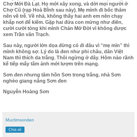
Chợ Mới Đà Lạt. Họ mới xây xong, và dời mọi người ở
Chợ Cũ (rạp Hoà BÌnh sau này). Mẹ mình đi bốc thăm
nên về trễ. Về nhà, không thấy hai anh em nên chạy
khắp nơi để kiếm. Gặp hai đứa con mừng như điên,
cười cười tỏng khi mình Chán Mớ Đời vì không được
xem Trần văn Trạch.
Sau này, người lớn dọa đừng có đi đâu vì “mẹ mìn” thì
mình không sợ. Lý do là đen như phi châu, dân Việt
Nam thì thích da trắng. Thôi ngừng ở đây. Hôm nào rãnh
kể tiếp mấy tấm ảnh mới lượm trên mạng.
Sơn đen nhưng tâm hồn Sơn trong trắng, nhà Sơn
nghèo giang nắng Sơn đen
Nguyễn Hoàng Sơn
Muctimsonden
Chia sẻ