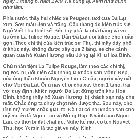
ngày 3 tháng 6, năm 1989. Kể cũng lạ. Xem như mình
nhớ lầm.
Phía trước thấy hai chiếc xe Peugeot, taxi của Đà Lạt
xưa. Sơn màu đen và trắng. Cầu thang do kiến trúc sư
Ngô Viết Thụ thiết kế. Bên tay phải là nhà hàng và vũ
trường La Tulipe Rouge. Dân Đà Lạt gọi tulipe cho ngắn
gọn. Theo chỉ thị của kiến trúc sư Thụ, thì mấy dãy phố
ở khúc này, không được xây quá 2 tầng, sẽ che cảnh
quan của hồ Xuân Hương nếu đứng tại KHu Hoà Bình.
Chủ nhân tiệm La Tulipe Rouge, làm theo các chỉ thị,
ngược lại, đối diện cầu thang là khách sạn Mộng Đẹp,
của ông thầu khoán Nguyễn Linh Chiểu, người xây cất
chợ Mới Đà Lạt. Ông này chơi cha xây thêm 1 tầng, trái
với quy định, khiến người Đà Lạt đứng trên khu Hoà
BÌnh, không thấy hồ Xuân Hương, bị khách sạn này che
mất. Chắc ông ta chạy chọt nên được tha. Sau này, cho
lính mỹ mướn chắc giàu to. Đà Lạt có hai khách sạn cho
mỹ mướn là Ngọc Lan và Mộng Đẹp. Khách sạn Ngọc
Lan, có thời bị đặt chất nổ. Nghe kể một cô tên Nguyệt
Thu, học Yersin là tác giả vụ này. Kinh