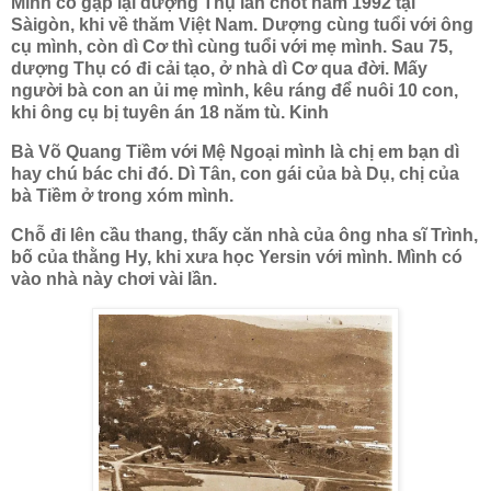
Mình có gặp lại dượng Thụ lần chót năm 1992 tại
Sàigòn, khi về thăm Việt Nam. Dượng cùng tuổi với ông
cụ mình, còn dì Cơ thì cùng tuổi với mẹ mình. Sau 75,
dượng Thụ có đi cải tạo, ở nhà dì Cơ qua đời. Mấy
người bà con an ủi mẹ mình, kêu ráng để nuôi 10 con,
khi ông cụ bị tuyên án 18 năm tù. Kinh
Bà Võ Quang Tiềm với Mệ Ngoại mình là chị em bạn dì
hay chú bác chi đó. Dì Tân, con gái của bà Dụ, chị của
bà Tiềm ở trong xóm mình.
Chỗ đi lên cầu thang, thấy căn nhà của ông nha sĩ Trình,
bố của thằng Hy, khi xưa học Yersin với mình. Mình có
vào nhà này chơi vài lần.