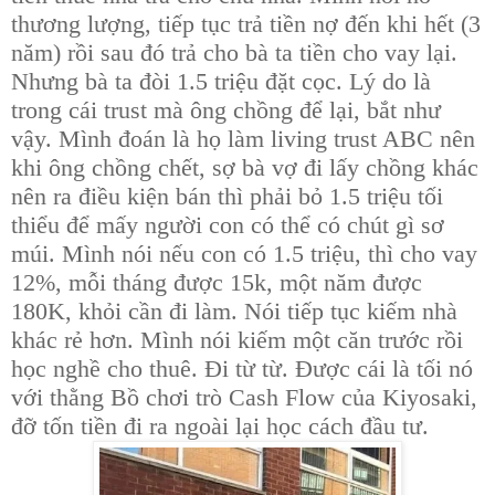
thương lượng, tiếp tục trả tiền nợ đến khi hết (3
năm) rồi sau đó trả cho bà ta tiền cho vay lại.
Nhưng bà ta đòi 1.5 triệu đặt cọc. Lý do là
trong cái trust mà ông chồng để lại, bắt như
vậy. Mình đoán là họ làm living trust ABC nên
khi ông chồng chết, sợ bà vợ đi lấy chồng khác
nên ra điều kiện bán thì phải bỏ 1.5 triệu tối
thiểu để mấy người con có thể có chút gì sơ
múi. Mình nói nếu con có 1.5 triệu, thì cho vay
12%, mỗi tháng được 15k, một năm được
180K, khỏi cần đi làm. Nói tiếp tục kiếm nhà
khác rẻ hơn. Mình nói kiếm một căn trước rồi
học nghề cho thuê. Đi từ từ. Được cái là tối nó
với thằng Bồ chơi trò Cash Flow của Kiyosaki,
đỡ tốn tiền đi ra ngoài lại học cách đầu tư.