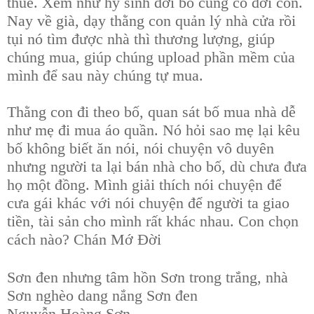
thuế. Xem như hy sinh đời bố củng cố đời con.
Nay về già, dạy thằng con quản lý nhà cửa rồi
tụi nó tìm được nhà thì thương lượng, giúp
chúng mua, giúp chúng upload phần mềm của
mình để sau này chúng tự mua.
Thằng con đi theo bố, quan sát bố mua nhà dễ
như mẹ đi mua áo quần. Nó hỏi sao mẹ lại kêu
bố không biết ăn nói, nói chuyện vô duyên
nhưng người ta lại bán nhà cho bố, dù chưa đưa
họ một đồng. Mình giải thích nói chuyện để
cưa gái khác với nói chuyện để người ta giao
tiền, tài sản cho mình rất khác nhau. Con chọn
cách nào? Chán Mớ Đời
Sơn đen nhưng tâm hồn Sơn trong trắng, nhà
Sơn nghèo dang nắng Sơn đen
Nguyễn Hoàng Sơn