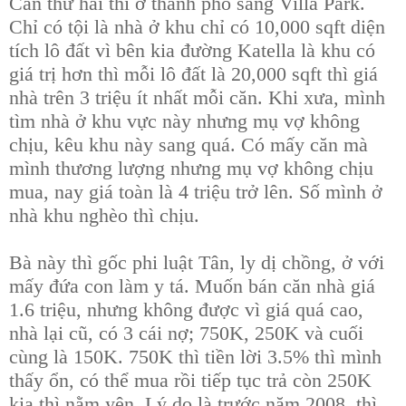
Căn thứ hai thì ở thành phố sang Villa Park.
Chỉ có tội là nhà ở khu chỉ có 10,000 sqft diện
tích lô đất vì bên kia đường Katella là khu có
giá trị hơn thì mỗi lô đất là 20,000 sqft thì giá
nhà trên 3 triệu ít nhất mỗi căn. Khi xưa, mình
tìm nhà ở khu vực này nhưng mụ vợ không
chịu, kêu khu này sang quá. Có mấy căn mà
mình thương lượng nhưng mụ vợ không chịu
mua, nay giá toàn là 4 triệu trở lên. Số mình ở
nhà khu nghèo thì chịu.
Bà này thì gốc phi luật Tân, ly dị chồng, ở với
mấy đứa con làm y tá. Muốn bán căn nhà giá
1.6 triệu, nhưng không được vì giá quá cao,
nhà lại cũ, có 3 cái nợ; 750K, 250K và cuối
cùng là 150K. 750K thì tiền lời 3.5% thì mình
thấy ổn, có thể mua rồi tiếp tục trả còn 250K
kia thì nằm yên. Lý do là trước năm 2008, thì