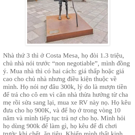
Nhà thứ 3 thì ở Costa Mesa, họ đòi 1.3 triệu,
chủ nhà nói trước “non negotiable”, mình đồng
ý. Mua nhà thì có hai cách: giá thấp hoặc giá
cao cho chủ nhà nhưng điều kiện thuộc về
mình. Họ nói nợ đâu 300k, lý do là mượn tiền
để trả cho cô em vì căn nhà thừa hưởng từ cha
mẹ rồi sửa sang lại, mua xe RV này nọ. Họ kêu
đưa cho họ 900K, và để họ ở trong vòng 10
năm và mình tiếp tục trả nợ cho họ. Mình hỏi
họ dùng 900k để làm gì, họ kêu để đi chơi
trước khi chết, ăn tiêu. Khiến mình thất kinh.