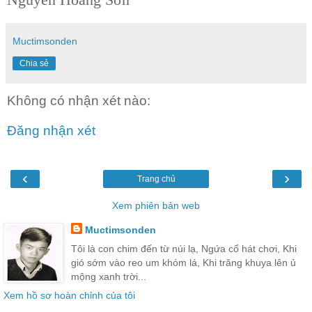
Muctimsonden
Chia sẻ
Không có nhận xét nào:
Đăng nhận xét
‹
›
Trang chủ
Xem phiên bản web
Muctimsonden
Tôi là con chim đến từ núi lạ, Ngứa cổ hát chơi, Khi
gió sớm vào reo um khóm lá, Khi trăng khuya lên ủ
mộng xanh trời...
Xem hồ sơ hoàn chỉnh của tôi