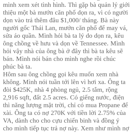
mình xem xét tình hình. Thì gặp bà quản lý giới
thiệu một bà mướn căn phố dọn ra, vì có người
dọn vào trả thêm đâu $1,000/ tháng. Bà này
người gốc Thái Lan, mướn căn phố để may vá,
sửa áo quần. Mình hỏi bà ta lý do dọn ra, kêu
ông chồng về hưu và dọn về Tennessee. Mình
hỏi vậy nhà của ông bà ở đây thì bà ta kêu sẽ
bán. Mình nói bán cho mình nghe rồi chúc
phúc bà ta.
Hôm sau ông chồng gọi kêu muốn xem nhà
không. Mình nói tuần tới lên vì hơi xa. Ông ta
đòi $425K, nhà 4 phòng ngủ, 2.5 tắm, rộng
2,916 sqft, đất 2.5 acres. Có giếng nước, điện
thì năng lượng mặt trời, chỉ có mua Propane để
xài. Ông ta có nợ 270K với tiền lời 2.75% của
VA, dành cho cho cựu chiến binh và đồng ý
cho mình tiếp tục trả nợ này. Xem như mình nợ