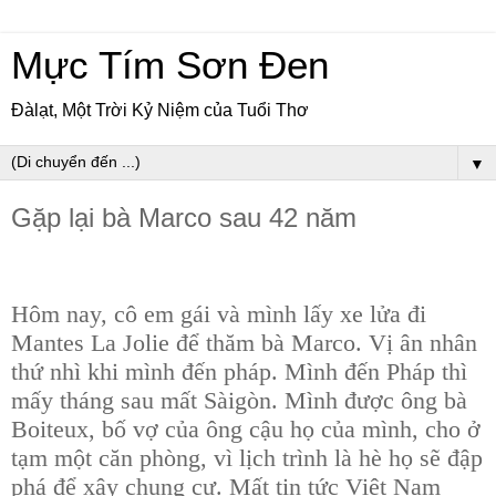
Mực Tím Sơn Đen
Đàlạt, Một Trời Kỷ Niệm của Tuổi Thơ
▼
Gặp lại bà Marco sau 42 năm
Hôm nay, cô em gái và mình lấy xe lửa đi
Mantes La Jolie để thăm bà Marco. Vị ân nhân
thứ nhì khi mình đến pháp. Mình đến Pháp thì
mấy tháng sau mất Sàigòn. Mình được ông bà
Boiteux, bố vợ của ông cậu họ của mình, cho ở
tạm một căn phòng, vì lịch trình là hè họ sẽ đập
phá để xây chung cư. Mất tin tức Việt Nam