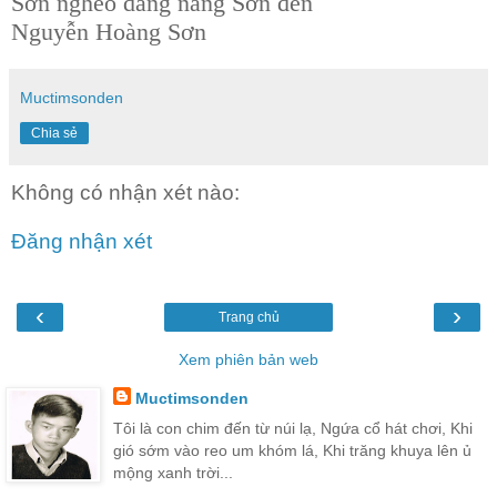
Sơn nghèo dang nắng Sơn đen
Nguyễn Hoàng Sơn
Muctimsonden
Chia sẻ
Không có nhận xét nào:
Đăng nhận xét
‹
›
Trang chủ
Xem phiên bản web
Muctimsonden
Tôi là con chim đến từ núi lạ, Ngứa cổ hát chơi, Khi
gió sớm vào reo um khóm lá, Khi trăng khuya lên ủ
mộng xanh trời...