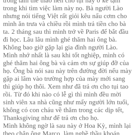
trong tâm thể thao nên cho tụi này ở ké tạm
trong khi tìm việc làm này nọ. Bà người Lào
nhưng nói tiếng Việt rất giỏi kêu nấu cơm cho
mình ăn trưa và chiều rồi mình trả tiền cho bà
ta. 2 tháng sau thì mình trở về Paris để bắt đầu
đi học. Lâu lâu mình ghé thăm hai ông bà.
Không bao giờ gặp lại gia đình người Lào.
Mình nhớ nhất là sau khi tốt nghiệp, mình có
ghé thăm hai ông bà và cảm ơn sự giúp đỡ của
họ. Ông bà nói sau này trên đường đời nếu mày
gặp ai lâm vào trường hợp của mày mới sang
thì giúp họ thôi. Xem như đã trả ơn cho tụi tao
rồi. Từ đó khi nào có lễ gì thì mình đều mời
sinh viên xa nhà cũng như mấy người lớn tuổi,
không có con cháu về thăm trong các dịp tết,
Thanksgiving như để trả ơn cho họ.
Mình không ngờ là sau này ở Hoa Kỳ, mình lại
theo chân ông Marco, làm nghề thầu khoán