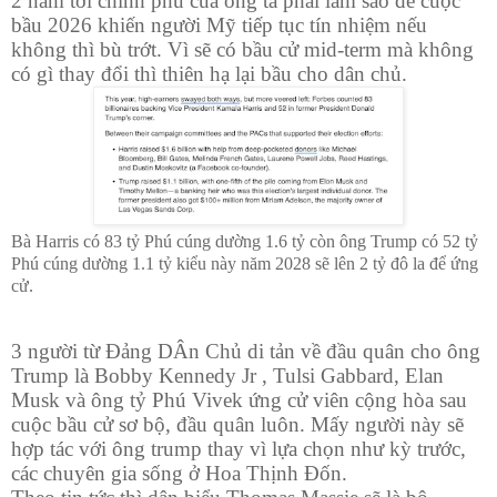
2 năm tới chính phủ của ông ta phải làm sao để cuộc
bầu 2026 khiến người Mỹ tiếp tục tín nhiệm nếu
không thì bù trớt. Vì sẽ có bầu cử mid-term mà không
có gì thay đổi thì thiên hạ lại bầu cho dân chủ.
Bà Harris có 83 tỷ Phú cúng dường 1.6 tỷ còn ông Trump có 52 tỷ
Phú cúng dường 1.1 tỷ kiểu này năm 2028 sẽ lên 2 tỷ đô la để ứng
cử.
3 người từ Đảng DÂn Chủ di tản về đầu quân cho ông
Trump là Bobby Kennedy Jr , Tulsi Gabbard, Elan
Musk và ông tỷ Phú Vivek ứng cử viên cộng hòa sau
cuộc bầu cử sơ bộ, đầu quân luôn. Mấy người này sẽ
hợp tác với ông trump thay vì lựa chọn như kỳ trước,
các chuyên gia sống ở Hoa Thịnh Đốn.