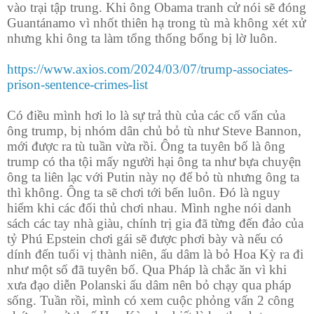
vào trại tập trung. Khi ông Obama tranh cử nói sẽ đóng
Guantánamo vì nhốt thiên hạ trong tù mà không xét xử
nhưng khi ông ta làm tổng thống bổng bị lờ luôn.
https://www.axios.com/2024/03/07/trump-associates-
prison-sentence-crimes-list
Có điều mình hơi lo là sự trả thù của các cố vấn của
ông trump, bị nhóm dân chủ bỏ tù như Steve Bannon,
mới được ra tù tuần vừa rồi. Ông ta tuyên bố là ông
trump có tha tội mấy người hại ông ta như bựa chuyện
ông ta liên lạc với Putin này nọ để bỏ tù nhưng ông ta
thì không. Ông ta sẽ chơi tới bến luôn. Đó là nguy
hiểm khi các đối thủ chơi nhau. Mình nghe nói danh
sách các tay nhà giàu, chính trị gia đã từng đến đảo của
tỷ Phú Epstein chơi gái sẽ được phơi bày và nếu có
dính đến tuổi vị thành niên, ấu dâm là bỏ Hoa Kỳ ra đi
như một số đã tuyên bố. Qua Pháp là chắc ăn vì khi
xưa đạo diễn Polanski ấu dâm nên bỏ chạy qua pháp
sống. Tuần rồi, mình có xem cuộc phỏng vấn 2 công