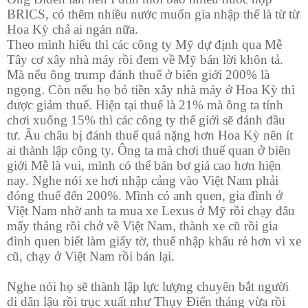
BRICS, có thêm nhiều nước muốn gia nhập thế là từ từ
Hoa Kỳ chả ai ngán nữa.
Theo mình hiểu thì các công ty Mỹ dự định qua Mễ
Tây cơ xây nhà máy rồi đem về Mỹ bán lời khôn tả.
Mà nếu ông trump đánh thuế ở biên giới 200% là
ngọng. Còn nếu họ bỏ tiền xây nhà máy ở Hoa Kỳ thì
được giảm thuế. Hiện tại thuế là 21% mà ông ta tính
chơi xuống 15% thì các công ty thế giới sẽ đánh đầu
tư. Âu châu bị đánh thuế quá nặng hơn Hoa Kỳ nên ít
ai thành lập công ty. Ông ta mà chơi thuế quan ở biên
giới Mễ là vui, mình có thể bán bơ giá cao hơn hiện
nay. Nghe nói xe hơi nhập cảng vào Việt Nam phải
đóng thuế đến 200%. Mình có anh quen, gia đình ở
Việt Nam nhờ anh ta mua xe Lexus ở Mỹ rồi chạy đâu
mấy tháng rồi chở về Việt Nam, thành xe cũ rồi gia
đình quen biết làm giấy tờ, thuế nhập khẩu rẻ hơn vì xe
cũ, chạy ở Việt Nam rồi bán lại.
Nghe nói họ sẽ thành lập lực lượng chuyên bắt người
di dân lậu rồi trục xuất như Thụy Điển tháng vừa rồi