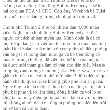
Theo
tin tức thì dân biểu Thomas Massie sẽ là bộ
trưởng canh nông. Còn ông Bobby Kennedy jr sẽ lo
hai cơ quan FDA và CDC. Còn ông Vivek và bà Tulsi
thì chưa biết sẽ làm gì trong chính phủ Trump 2.0.
Chính phủ Trump 2.0 sẽ bổ nhiệm đâu 4,000 nhân
viên. Nghe nói chính ông Bobby Kennedy Jr sẽ là
người có trách nhiệm tuyển lựa. Mình đoán là đã có
một ê kíp đang làm việc âm thầm vì hôm qua thấy ông
thần Hoel Salatin mà mình có xem phim tài liệu, phỏng
vấn ông ta vì nông dân, nuôi gà và bò trên đồng cỏ
thay vì trong chuồng, đã viết trên bờ lốc của ông ta là
đã được mời tham gia làm cố vấn cho dân biểu Massie
trong bộ canh nông. Còn ông Elan Musk sẽ xem xét về
giảm chi tiêu của chính phủ mỗi năm 2,000 triệu vì quá
hành chánh, quan lại sẽ không giúp phe làm ăn gì cả.
Nghe ông ta kể là mấy cái hoả tiễn của ông ta bị chính
phủ bắt phạt và sợ làm tiếng động khiến cá voi lo sợ.
Ông ta nói mấy điện gió ngoài biển làm cá voi bị bệnh
thì không ai nói đến còn ông ta phóng hoả tiễn lên trời
thì sợ làm cá voi lo lắng.