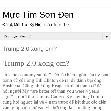
Mực Tím Sơn Đen
Đàlạt, Một Trời Kỷ Niệm của Tuổi Thơ
▼
Trump 2.0 xong om?
Trump 2.0 xong om?
“It’s the economy stupid”. Đó là châm ngôn của uỷ ban
tranh cử của ông Bill Clinton đề ra, đã đánh bại ông
Bush cha. Cũng như ông Reagan khi tái tranh cử đã
hỏi người Mỹ “are better off than you were 4 years
ago!”. ( dưới thời Jimmy Carter). Kỳ này ông Trump
cũng hỏi ngược lại về 4 năm trước để kết thúc các diễn
văn, giúp cử tri tự vấn về thời ông ta làm tổng thống,