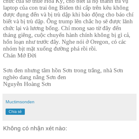
chức của sở thuế Hoa Kỳ, cho biết là họ thanh tra vụ
laptop của con trai ông Biden thì cấp trên kêu không
được đụng đến và bị trù dập khi báo động cho báo chí
biết và bị trù dập. Ông trump lên chắc họ sẽ được lãnh
chức lại và lương bổng. Chỉ mong sao từ đây đến
tháng giêng, cuộc chuyển hành chính không bị gì cả,
hổn loạn như trước đây. Nghe nói ở Oregon, có các
nhóm bịt mặt xuống đường phá rồi rồi.
Chán Mớ Đời
Sơn đen nhưng tâm hồn Sơn trong trắng, nhà Sơn
nghèo dang nắng Sơn đen
Nguyễn Hoàng Sơn
Muctimsonden
Chia sẻ
Không có nhận xét nào: