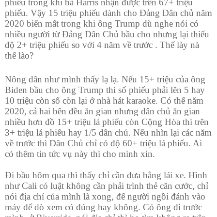
phiếu trong khi bà Harris nhận được trên 67+ triệu
phiếu. Vậy 15 triệu phiếu dành cho Đảng Dân chủ năm
2020 biến mất trong khi ông Trump dù nghe nói có
nhiều người từ Đảng Dân Chủ bầu cho nhưng lại thiếu
độ 2+ triệu phiếu so với 4 năm về trước . Thế lày nà
thế lào?
Nông dân như mình thấy lạ lạ. Nếu 15+ triệu của ông
Biden bầu cho ông Trump thì số phiếu phải lên 5 hay
10 triệu còn số còn lại ở nhà hát karaoke. Có thể năm
2020, cả hai bên đều ăn gian nhưng dân chủ ăn gian
nhiều hơn đồ 15+ triệu lá phiếu còn Cộng Hòa thì trên
3+ triệu lá phiếu hay 1/5 dân chủ. Nếu nhìn lại các năm
về trước thì Dân Chủ chỉ có độ 60+ triệu lá phiếu. Ai
có thêm tin tức vụ này thì cho mình xin.
Đi bầu hôm qua thì thấy chỉ cần đưa bằng lái xe. Hình
như Cali có luật không cần phải trình thẻ căn cước, chỉ
nói địa chỉ của mình là xong, để người ngồi đánh vào
máy để dò xem có đúng hay không. Có ông đi trước