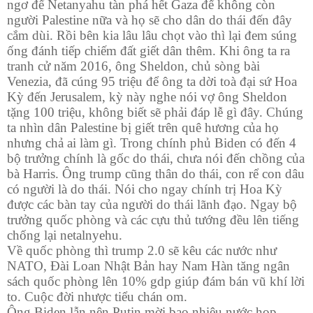
ngơ để Netanyahu tàn phá hết Gaza để không còn
người Palestine nữa và họ sẽ cho dân do thái đến đây
cắm dùi. Rồi bên kia lâu lâu chọt vào thì lại đem súng
ống đánh tiếp chiếm đất giết dân thêm. Khi ông ta ra
tranh cử năm 2016, ông Sheldon, chủ sòng bài
Venezia, đã cúng 95 triệu để ông ta dời toà đại sứ Hoa
Kỳ đến Jerusalem, kỳ này nghe nói vợ ông Sheldon
tặng 100 triệu, không biết sẽ phải đáp lễ gì đây. Chúng
ta nhìn dân Palestine bị giết trên quê hương của họ
nhưng chả ai làm gì. Trong chính phủ Biden có đến 4
bộ trưởng chính là gốc do thái, chưa nói đến chồng của
bà Harris. Ông trump cũng thân do thái, con rể con dâu
có người là do thái. Nói cho ngay chính trị Hoa Kỳ
được các bàn tay của người do thái lãnh đạo. Ngay bộ
trưởng quốc phòng và các cựu thủ tướng đều lên tiếng
chống lại netalnyehu.
Về quốc phòng thì trump 2.0 sẽ kêu các nước như
NATO, Đài Loan Nhật Bản hay Nam Hàn tăng ngân
sách quốc phòng lên 10% gdp giúp đám bán vũ khí lời
to. Cuộc đời nhược tiểu chán om.
Ông Biden lẫn nên Putin mời bao nhiêu nước họp