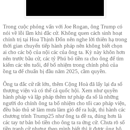
Trong cuộc phỏng vấn với Joe Rogan, ông Trump có
nói về lỗi lầm khi đắc cử. Không quen cách sinh hoạt
chính trị tại Hoa Thịnh Đốn nên nghe lời thiên hạ trong
thời gian chuyển tiếp hành pháp nên không biết chọn
ai cho các bộ của nội các của ông ta. Kỳ này khôn hơn
nên trước bầu cử, các tỷ Phú bỏ tiền ra cho ông để tìm
kiếm các tên tuổi, để bổ nhiệm trong chính phủ của
ồng ta để chuẩn bị đầu năm 2025, cầm quyền.
Ông ta đắc cử rất lớn, thêm Cộng Hoà đã lấy lại đa số
thượng viện và có thể cả quốc hội. Xem như quyền
hành pháp và lập pháp thêm tư pháp đa số là những
người do chính ông ta bổ nhiệm cho tối cao pháp viện,
đều bảo thủ sẽ làm mưa làm gió để ra luật, thi hành các
chương trình Trump25 như ông ta đề ra, đúng hơn là
các tay tư bản bỏ tiền cho ông ta ra ứng cử. Chưa rõ số
tiền tranh cử nhưng theo mình biết thì ít được ủng hộ