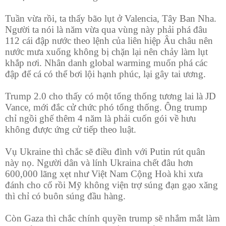
Tuần vừa rồi, ta thấy bão lụt ở Valencia, Tây Ban Nha.
Người ta nói là năm vừa qua vùng này phải phá đâu
112 cái đập nước theo lệnh của liên hiệp Âu châu nên
nước mưa xuống không bị chặn lại nên chảy làm lụt
khắp nơi. Nhân danh global warming muốn phá các
đập để cá có thể bơi lội hạnh phúc, lại gây tai ương.
Trump 2.0 cho thấy có một tổng thống tương lai là JD
Vance, mới đắc cử chức phó tổng thống. Ông trump
chỉ ngồi ghế thêm 4 năm là phải cuốn gói về hưu
không được ứng cử tiếp theo luật.
Vụ Ukraine thì chắc sẽ điều đình với Putin rút quân
này nọ. Người dân và lính Ukraina chết đâu hơn
600,000 lãng xẹt như Việt Nam Cộng Hoà khi xưa
đánh cho cố rồi Mỹ không viện trợ súng đạn gạo xăng
thì chỉ có buôn súng đầu hàng.
Còn Gaza thì chắc chính quyền trump sẽ nhắm mắt làm