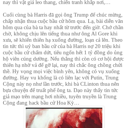
nay thì vật giá leo thang, chiến tranh khắp nơi,…
Cuối cùng bà Harris đã gọi ông Trump để chúc mừng,
chấp nhận thua cuộc bầu cử hôm qua. Lạ, bài diễn văn
hôm qua của bà ta hay nhất từ trước đến giờ. Chớ chần
chờ, không chịu lên tiếng thua như ông Al Gore khi
xưa, sẽ khiến thiên hạ xuống đường, loạn cả lên. Theo
tin tức thì uỷ ban bầu cử của bà Harris nợ 20 triệu khi
cuộc bầu cử chấm dứt, tiêu ngốn hết 1 tỷ đồng do ủng
hộ viên cúng dường. Nếu thắng thì còn có cơ hội được
thiên hạ nhờ vả để gỡ lại, nay thì chắc ông chồng chửi
thề. Hy vọng mọi việc bình yên, không có vụ xuống
đường. Hay vu khống là có liên lạc với Putin, Trung
Cộng này nọ như lần trước, khi bà CLinton thua nên
bựa chuyện để truất phế ông ta. Dạo này thấy tin tức
giả mạo trên mạng hơi nhiều, tuyên truyền là Trung
Cộng đang hack bầu cử Hoa Kỳ…