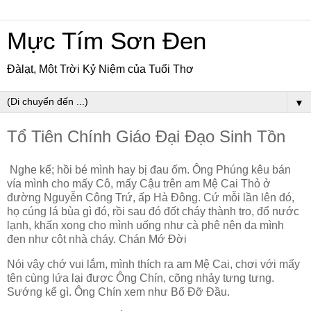
Mực Tím Sơn Đen
Đàlạt, Một Trời Kỷ Niệm của Tuổi Thơ
▼
Tổ Tiên Chính Giáo Đại Đạo Sinh Tồn
Nghe kể; hồi bé mình hay bị đau ốm. Ông Phúng kêu bán
vía mình cho mấy Cô, mấy Cậu trên am Mệ Cai Thỏ ở
đường Nguyễn Công Trứ, ấp Hà Đông. Cứ mỗi lần lên đó,
họ cúng lá bùa gì đó, rồi sau đó đốt cháy thành tro, đổ nước
lạnh, khấn xong cho mình uống như cà phê nên da mình
đen như cột nhà cháy. Chán Mớ Đời
Nói vậy chớ vui lắm, mình thích ra am Mệ Cai, chơi với mấy
tên cùng lứa lại được Ông Chín, cõng nhảy tưng tưng.
Sướng kể gì. Ông Chín xem như Bố Đỡ Đầu.