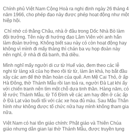
Chính phủ Việt Nam Cộng Hoà ra nghị định ngày 26 tháng 4
năm 1966, cho phép đạo này được phép hoạt động như một
hiệp hội.
Chỉ nhớ có thằng Châu, nhà ở đâu trong Dốc Nhà Bò làm
đội trưởng. Tên này đi hướng đạo Lâm Viên với anh hắn
làm đoàn trưởng. Không biết sau này có còn hoạt động hay
không vì mình đi mấy tháng thì chán ba vụ họp đoàn này
nên nghỉ, ở nhà đi đá banh, thả diều.
Mình nghĩ mấy người di cư từ Huế vào, đem theo các lễ
nghi từ làng xã của họ theo rồi từ từ, làm ăn khá, họ bắt đầu
xây các am để thờ thần hoàn của quê. Am Mệ Cai Thỏ, ở ấp
Hà Đông, thờ Thánh Mẫu rồi lan toả ra, người Đà Lạt khi ấy
với chiến tranh nên tìm một chỗ dựa tinh thần. Hàng năm, có
lễ rước Thánh Mẫu, từ Tổ Đình về các am hay đền ở các ấp
ở Đà Lạt vào buổi tối với các xe hoa đủ màu. Sau Mậu Thân
hình như không được tổ chức nữa hay mình không tham gia
nữa.
Việt Nam có hai tôn giáo chính: Phật giáo và Thiên Chúa
giáo nhưng dân gian lại thờ Thánh Mẫu, được truyền tụng