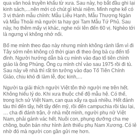
qua văn hoá truyền khẩu từ xưa. Sau này, họ bắt đầu ghi lại
kinh sách,…nên mới có chút gì khái niệm. Mình nghe kể có
3 vị thánh mẫu chính: Mẫu Liễu Hạnh, Mẫu Thượng Ngàn
và Mẫu Thoải mà người ta hay gọi Tam Mẫu Tứ Phủ. Sau
này, họ thêm mấy vị khác, nghe nói lên đến 60 vị. Nghèo tới
là ngưng vì không nhớ nổi.
Bố mẹ mình theo đạo này nhưng mình không rành lắm vì đi
Tây sớm nên không có thời gian đi theo ông bà cụ đến tổ
đình. Người hướng dẫn bà cụ mình vào đạo tổ tiên chính
giáo là ông Phúng. Ông cụ mình chỉ vào sau 1975 rồi đi tù.
Sau này về nhà thì rất tin tưởng vào đạo Tổ Tiên Chính
Giáo, chịu khó đi làm lễ, đọc kinh,…
Người ta giải thích người Việt tôn thờ người mẹ trên hết.
Không hiểu lý do. Khi xưa thuộc chế độ mẫu hệ. Có thể,
trong lịch sử Việt Nam, can qua xẩy ra quá nhiều. Hết đánh
tàu thì đến tây, hết tây đến mỹ, rồi đến campuchia rồi tàu lại,
… cha đi đánh trận, ở nhà một mình, người phụ nữ Việt
Nam, phải gánh vác hết. Nuôi con, phụng dưỡng cha mẹ
chồng, buôn bán như hình ảnh thiếu phụ Nam Xương. Có lẻ
nhờ đó mà người con gần gửi mẹ hơn.