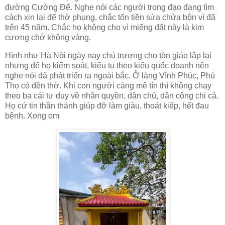
đường Cường Để. Nghe nói các người trong đạo đang tìm
cách xin lại để thờ phụng, chắc tốn tiền sửa chửa bộn vì đã
trên 45 năm. Chắc họ không cho vì miếng đất này là kim
cương chớ không vàng.
Hình như Hà Nội ngày nay chủ trương cho tôn giáo lập lại
nhưng để họ kiểm soát, kiểu tu theo kiểu quốc doanh nên
nghe nói đã phát triển ra ngoài bắc. Ở làng Vĩnh Phúc, Phú
Thọ có đền thờ. Khi con người càng mê tín thì không chạy
theo ba cái tư duy về nhân quyền, dân chủ, dân công chi cả.
Họ cứ tin thần thánh giúp đỡ làm giàu, thoát kiếp, hết đau
bệnh. Xong om