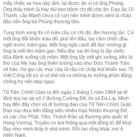
mấy chiếc xe hoa này lắm, lại được ăn vì có ông Phúng.
Ông thấy mình là hay dúi kẹo bánh chi đó cho ăn. Dạo ấy, Dì
Thanh, cậu Mạnh chưa có con nên mình được xem là cháu
đầu nên ông bà Phúng thương lắm.
Tụng kinh xong thì có màn cầu cơ chi đó, đợi hương tàn. Có
một ông đội khăn màu đỏ, phủ lên đầu, tay cầm chiếc đũa,
ngồi trước mâm gạo. Một ông ngồi cạnh để đọc những gì
ông ta viết lên mâm gạo. Nếu đọc sai thì ông ta lấy chiếc
đũa đánh xuống cái mâm. Một ông lấy viết ghi xuống, kêu là
thơ của Mẹ hay ông thiên tướng nào như Đức Thánh Trần
về báo. Họ gọi các mục này là cầu cơ chấp bút khiến sau 75
Việt Cộng rất sợ vì có thể nói ra những tư tưởng phản động
chống họ nên dẹp ngay.
Tổ Tiên Chính Giáo ra đời ngày 1 tháng 1 năm 1964 tại tổ
đình toạ lạc tại số 2 đường Cường Để, thị xã Đà Lạt. Mình
hay đến đây chơi và đi hướng đạo của Tổ Tiên Chính Giáo.
Đạo này dựa trên đấng siêu nhiên Hạo Nhiên thượng Đế,
và các chư Phật, Tiên, Thánh thần và thượng phụ quốc tổ
Hùng Vương. Truyền cơ bút thông qua một đồng tử để khai
đạo như mình thấy ở nhà mình. Rồi lan rộng khác nơi ở
miền Nam.