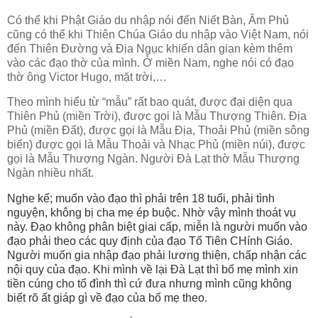
Có thể khi Phật Giáo du nhập nói đến Niết Bàn, Âm Phủ
cũng có thể khi Thiên Chúa Giáo du nhập vào Việt Nam, nói
đến Thiên Đường và Địa Ngục khiến dân gian kèm thêm
vào các đạo thờ của mình. Ở miền Nam, nghe nói có đạo
thờ ông Victor Hugo, mặt trời,…
Theo mình hiểu từ “mẫu” rất bao quát, được đại diện qua
Thiên Phủ (miền Trời), được gọi là Mẫu Thượng Thiên. Địa
Phủ (miền Đất), được gọi là Mẫu Địa, Thoải Phủ (miền sông
biển) được gọi là Mẫu Thoải và Nhạc Phủ (miền núi), được
gọi là Mẫu Thượng Ngàn. Người Đà Lạt thờ Mẫu Thượng
Ngàn nhiều nhất.
Nghe kể; muốn vào đạo thì phải trên 18 tuổi, phải tình
nguyện, không bị cha mẹ ép buộc. Nhờ vậy mình thoát vụ
này. Đạo không phân biệt giai cấp, miễn là người muốn vào
đạo phải theo các quy định của đạo Tổ Tiên CHính Giáo.
Người muốn gia nhập đạo phải lương thiện, chấp nhận các
nội quy của đạo. Khi mình về lại Đà Lạt thì bố mẹ mình xin
tiền cúng cho tổ đình thì cứ đưa nhưng mình cũng không
biết rõ ất giáp gì về đạo của bố mẹ theo.