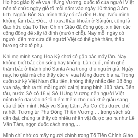
Họ học giáo lý về vua HÙng Vương, quốc tổ của người Việt
nên tổ chức ngày giỗ tổ mỗi năm vào ngày 10 tháng 3 âm
lịch. Ngoài Bôn Sa, mình thấy có cái đền HÙng. Nếu mình
không lầm bác Đức, khi xưa thầu khoán ở Sàigòn, cũng là
đạo hữu của Tổ Tiên Chính Giáo đã đóng góp, xin tiền các
cộng đồng để xây tổ đình (mướn chỗ). Nay mỗi ngày có
người đến mở cửa để người Việt có thể ghé thăm, thắp
hương cho tổ phụ.
Khi mẹ mình sang Hoa Kỳ chơi có gặp bác mấy lần. Nay
không biết bác còn sống hay không. Lần cuối, mình ghé
thăm bác ở thành phố Santa Ana trong khu người già. Ngày
nay, họ giải mả cho thấy các vị vua hÙng được bịa ra. Trong
cuốn sử ký Việt Nam đầu tiên, không thấy nhắc đến 18 ông
vua này, tính ra thì mỗi người cai trị trung bình 183 năm. Bên
tàu, nước Sở có 18 vị Sở HÙng Vương nên người Việt
mình kéo đại vào để tô điểm thêm cho quá khứ giàu sang
của tổ tiên mình. Mấy vụ Sùng Lãm , Âu Cơ đều được chế
ra hết. Tương tự Phù Đổng Thiên Vương,… trong sách sử
cận đại, chúng ta thấy có nhiều nhân vật được tạo ra như Lê
Văn Tám, ngọn đuốc cách mạng,…
Mình chỉ nhớ có mấy người chính trong Tổ Tiên Chính Giáo