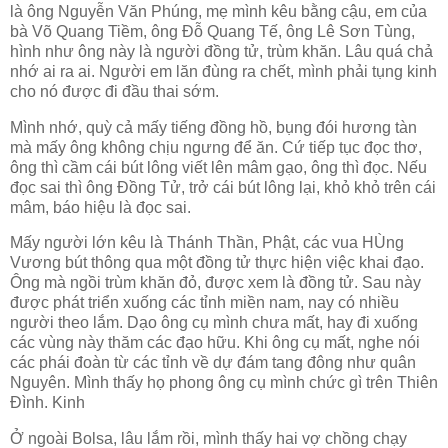
là ông Nguyễn Văn Phúng, mẹ mình kêu bằng cậu, em của
bà Võ Quang Tiềm, ông Đỗ Quang Tế, ông Lê Sơn Tùng,
hình như ông này là người đồng tử, trùm khăn. Lâu quá chả
nhớ ai ra ai. Người em lăn đùng ra chết, mình phải tụng kinh
cho nó được đi đầu thai sớm.
Mình nhớ, quỳ cả mấy tiếng đồng hồ, bụng đói hương tàn
mà mấy ông không chịu ngưng để ăn. Cứ tiếp tục đọc thơ,
ông thì cầm cái bút lông viết lên mâm gạo, ông thì đọc. Nếu
đọc sai thì ông Đồng Tử, trở cái bút lông lại, khỏ khỏ trên cái
mâm, báo hiệu là đọc sai.
Mấy người lớn kêu là Thánh Thần, Phật, các vua HÙng
Vương bút thông qua một đồng tử thực hiện việc khai đạo.
Ông mà ngồi trùm khăn đỏ, được xem là đồng tử. Sau này
được phát triển xuống các tỉnh miền nam, nay có nhiều
người theo lắm. Dạo ông cụ mình chưa mất, hay đi xuống
các vùng này thăm các đạo hữu. Khi ông cụ mất, nghe nói
các phái đoàn từ các tỉnh về dự đám tang đông như quân
Nguyên. Mình thấy họ phong ông cụ mình chức gì trên Thiên
Đình. Kinh
Ở ngoài Bolsa, lâu lắm rồi, mình thấy hai vợ chồng chạy