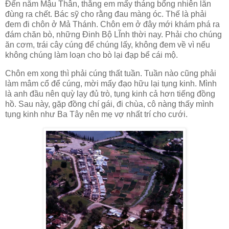
Đến năm Mậu Thân, thằng em mấy tháng bổng nhiên lăn
đùng ra chết. Bác sỹ cho rằng đau màng óc. Thế là phải
đem đi chôn ở Mả Thánh. Chôn em ở đây mới khám phá ra
đám chăn bò, những Đinh Bộ LĨnh thời nay. Phải cho chúng
ăn cơm, trái cây cúng để chúng lấy, không đem về vì nếu
không chúng làm loạn cho bò lại đạp bể cái mộ.
Chôn em xong thì phải cúng thất tuần. Tuần nào cũng phải
làm mâm cổ để cúng, mời mấy đạo hữu lại tụng kinh. Mình
là anh đầu nên quỳ lạy đủ trò, tụng kinh cả hơn tiếng đồng
hồ. Sau này, gặp đồng chí gái, đi chùa, cô nàng thấy mình
tụng kinh như Ba Tây nên mẹ vợ nhất trí cho cưới.