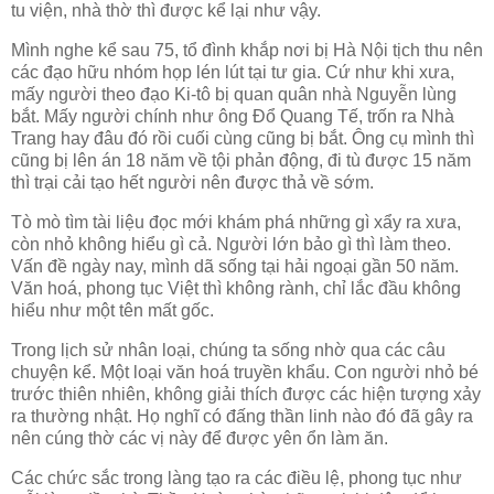
tu viện, nhà thờ thì được kể lại như vậy.
Mình nghe kể sau 75, tổ đình khắp nơi bị Hà Nội tịch thu nên
các đạo hữu nhóm họp lén lút tại tư gia. Cứ như khi xưa,
mấy người theo đạo Ki-tô bị quan quân nhà Nguyễn lùng
bắt. Mấy người chính như ông Đổ Quang Tế, trốn ra Nhà
Trang hay đâu đó rồi cuối cùng cũng bị bắt. Ông cụ mình thì
cũng bị lên án 18 năm về tội phản động, đi tù được 15 năm
thì trại cải tạo hết người nên được thả về sớm.
Tò mò tìm tài liệu đọc mới khám phá những gì xẩy ra xưa,
còn nhỏ không hiểu gì cả. Người lớn bảo gì thì làm theo.
Vấn đề ngày nay, mình dã sống tại hải ngoại gần 50 năm.
Văn hoá, phong tục Việt thì không rành, chỉ lắc đầu không
hiểu như một tên mất gốc.
Trong lịch sử nhân loại, chúng ta sống nhờ qua các câu
chuyện kể. Một loại văn hoá truyền khẩu. Con người nhỏ bé
trước thiên nhiên, không giải thích được các hiện tượng xảy
ra thường nhật. Họ nghĩ có đấng thần linh nào đó đã gây ra
nên cúng thờ các vị này để được yên ổn làm ăn.
Các chức sắc trong làng tạo ra các điều lệ, phong tục như