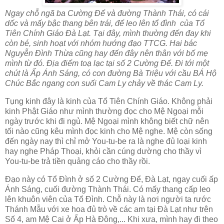
Ngay chỗ ngã ba Cường Để và đường Thành Thái, có cái
dốc và mấy bậc thang bên trái, để leo lên tổ đình của Tổ
Tiên Chính Giáo Đà Lạt. Tại đây, mình thường đến đay khi
còn bé, sinh hoạt với nhóm hướng đạo TTCG. Hai bác
Nguyễn Đình Thừa cũng hay đến đây nên thân với bố mẹ
mình từ đó. Địa điểm toạ lạc tại số 2 Cường Để. Đi tới một
chút là Ấp Ánh Sáng, có con đường Bà Triệu với cầu BÁ Hộ
Chúc Bắc ngang con suối Cam Ly chảy về thác Cam Ly.
Tụng kinh đây là kinh của Tổ Tiên Chính Giáo. Không phải
kinh Phật Giáo như mình thường đọc cho Mệ Ngoại mỗi
ngày trước khi đi ngủ. Mệ Ngoại mình không biết chữ nên
tối nào cũng kêu mình đọc kinh cho Mệ nghe. Mệ còn sống
đến ngày nay thì chỉ mở You-tu-be ra là nghe đủ loại kinh
hay nghe Pháp Thoại, khỏi cần cúng dường cho thầy vì
You-tu-be trả tiền quảng cáo cho thầy rồi.
Đạo này có Tổ Đình ở số 2 Cường Để, Đà Lạt, ngay cuối ấp
Ánh Sáng, cuối đường Thành Thái. Có mấy thang cấp leo
lên khuôn viên của Tổ Đình. Chỗ này là nơi người ta rước
Thánh Mẫu với xe hoa đủ trò về các am tại Đà Lạt như trên
Số 4, am Mệ Cai ở Ấp Hà Đông,... Khi xưa, mình hay đi theo