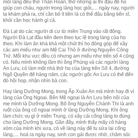
mỗi làng đều thờ Thần Hoàn, thờ những ai thi đậu để họ
giúp con cháu, người trong làng học giỏi,… ngày nay, người
ta khám phá ra, chỉ cần bỏ ít tiền là có thể đậu bằng tiến sĩ,
khỏi cần học hành gì cả.
Đà Lạt do các người di cư từ miền Trung vào rất đông.
Người Đà Lạt đầu tiên đem theo tục lệ trong làng của họ
theo. Khi làm ăn khá khá một chút thì họ đóng góp để xây
các am miếu như am Mệ Cai Thỏ ở đường Nguyễn Công
Trứ. Mỗi khu vực đều có nhưng am miếu như trên số 4 cũng
có. Nếu mình không lầm thì ông Phúng và các người làng
An Lưu, có làm một nhà thờ họ của làng trên Số 4, đường
Ngô Quyền để hàng năm, các người gốc An Lưu có thể đến
đó hội họp, nhận nhìn bà con.
Hay làng Dưỡng Mong, trong Ấp Xuân An mà mình hay đi vì
làng của Ông Ngoại. Bên Mệ ngoại là An Lưu bên nội của
mẹ mình là Dưỡng Mong. Bố ông Nguyễn Chánh Thi là anh
ruột của ông cố ngoại mình ở làng Dưỡng Mong. Khi ông
làm chức vụ gì ở miền Trung, có xây cái cổng làng to đùng
cho làng Dưỡng Mong. Gần đây, mình thấy mấy cô hàng
xóm của mình khi xưa, có về làng này để tu sửa lại cổng
làng,… hoá ra ngày nay, sinh con gái được nhờ, chăm sóc