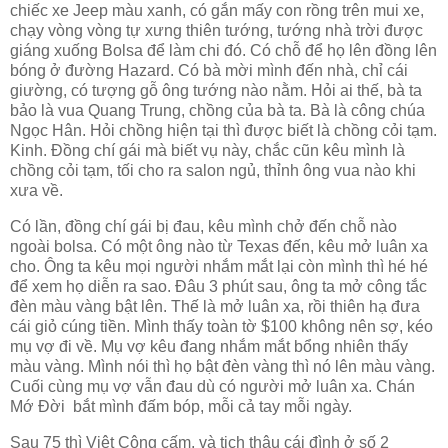
chiếc xe Jeep màu xanh, có gắn mấy con rồng trên mui xe,
chạy vòng vòng tự xưng thiên tướng, tướng nhà trời được
giáng xuống Bolsa để làm chi đó. Có chỗ để họ lên đồng lên
bóng ở đường Hazard. Có bà mời mình đến nhà, chỉ cái
giường, có tượng gỗ ông tướng nào nằm. Hỏi ai thế, bà ta
bảo là vua Quang Trung, chồng của bà ta. Bà là công chúa
Ngọc Hân. Hỏi chồng hiện tại thì được biết là chồng cỏi tạm.
Kinh. Đồng chí gái mà biết vụ này, chắc cũn kêu mình là
chồng cỏi tạm, tối cho ra salon ngủ, thỉnh ông vua nào khi
xưa về.
Có lần, đồng chí gái bị đau, kêu mình chở đến chỗ nào
ngoài bolsa. Có một ông nào từ Texas đến, kêu mở luân xa
cho. Ông ta kêu mọi người nhắm mắt lại còn mình thì hé hé
để xem họ diễn ra sao. Đâu 3 phút sau, ông ta mở công tắc
đèn màu vàng bật lên. Thế là mở luân xa, rồi thiên hạ đưa
cái giỏ cúng tiền. Mình thấy toàn tờ $100 không nên sợ, kéo
mụ vợ đi về. Mụ vợ kêu đang nhắm mắt bổng nhiên thấy
màu vàng. Mình nói thì họ bật đèn vàng thì nó lên màu vàng.
Cuối cùng mụ vợ vẫn đau dù có người mở luân xa. Chán
Mớ Đời bắt mình đấm bóp, mỗi cả tay mỗi ngày.
Sau 75 thì Việt Cộng cấm, và tịch thâu cái đình ở số 2