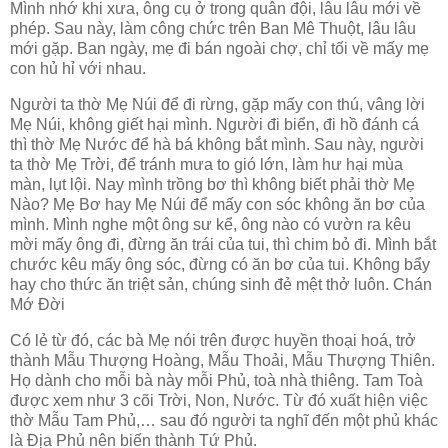
Mình nhớ khi xưa, ông cụ ở trong quân đội, lâu lâu mới về
phép. Sau này, làm công chức trên Ban Mê Thuột, lâu lâu
mới gặp. Ban ngày, mẹ đi bán ngoài chợ, chỉ tối về mấy mẹ
con hủ hỉ với nhau.
Người ta thờ Mẹ Núi để đi rừng, gặp mấy con thú, vâng lời
Mẹ Núi, không giết hại mình. Người đi biển, đi hồ đánh cá
thì thờ Mẹ Nước để hà bá không bắt mình. Sau này, người
ta thờ Mẹ Trời, để tránh mưa to gió lớn, làm hư hại mùa
màn, lụt lội. Nay mình trồng bơ thì không biết phải thờ Mẹ
Nào? Mẹ Bơ hay Mẹ Núi để mấy con sóc không ăn bơ của
mình. Mình nghe một ông sư kể, ông nào có vườn ra kêu
mời mấy ông đi, đừng ăn trái của tui, thì chim bỏ đi. Mình bắt
chước kêu mấy ông sóc, đừng có ăn bơ của tui. Không bẩy
hay cho thức ăn triệt sản, chúng sinh đẻ mệt thở luôn. Chán
Mớ Đời
Có lẻ từ đó, các bà Mẹ nói trên được huyền thoại hoá, trở
thành Mẫu Thượng Hoàng, Mẫu Thoải, Mẫu Thượng Thiên.
Họ dành cho mỗi bà này mỗi Phủ, toà nhà thiêng. Tam Toà
được xem như 3 cõi Trời, Non, Nước. Từ đó xuất hiện việc
thờ Mẫu Tam Phủ,… sau đó người ta nghĩ đến một phủ khác
là Địa Phủ nên biến thành Tứ Phủ.