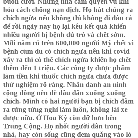
buồn cười. Nhưng nhà cầm quyền vũ khí
hóa cách chống nạn dịch. Họ bắt chúng ra
chích ngừa nếu không thì không đi đâu cả
để rồi ngày nay họ lại kêu kết quả khiến
nhiều người bị bệnh đủ trò và chết sớm.
Mỗi năm có trên 600,000 người Mỹ chết vì
bệnh cúm dù có chích ngừa nên khi covid
xẩy ra thì có thể chích ngừa khiến họ chết
thêm đến 1 triệu. Các công ty dược phẩm
làm tiền khi thuốc chích ngừa chưa được
thử nghiệm rõ ràng. Nhân danh an ninh
cộng đồng nên đè đầu dân xuống xuống
chích. Mình có hai người bạn bị chích đâm
ra tửng tửng nghỉ làm luôn, không lái xe
được nữa. Ở Hoa Kỳ còn đỡ hơn bên
Trung Cộng. Họ nhốt người dân trong
nhà, hay còn sống cũng đem quăng vào lò