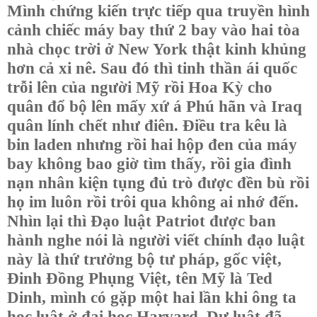
Mình chứng kiến trực tiếp qua truyền hình
cảnh chiếc máy bay thứ 2 bay vào hai tòa
nhà chọc trời ở New York thật kinh khủng
hơn cả xi nê. Sau đó thì tinh thần ái quốc
trỗi lên của người Mỹ rồi Hoa Kỳ cho
quân đổ bộ lên mấy xứ á Phú hãn và Iraq
quân lính chết như điên. Điều tra kêu là
bin laden nhưng rồi hai hộp đen của máy
bay không bao giờ tìm thấy, rồi gia đình
nạn nhân kiện tụng đủ trò được đền bù rồi
họ im luôn rồi trôi qua không ai nhớ đến.
Nhìn lại thì Đạo luật Patriot được ban
hành nghe nói là người viết chính đạo luật
này là thứ trưởng bộ tư pháp, gốc việt,
Đinh Đồng Phụng Việt, tên Mỹ là Ted
Dinh, mình có gặp một hai lần khi ông ta
học luật ở đại học Harvard. Dự luật đã