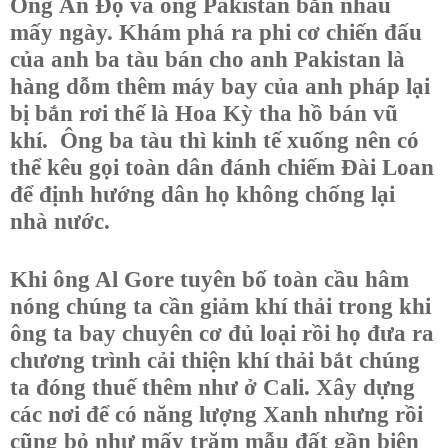
Ông Ấn Độ và ông Pakistan bắn nhau
mấy ngày. Khám phá ra phi cơ chiến đấu
của anh ba tàu bán cho anh Pakistan là
hàng dỗm thêm máy bay của anh pháp lại
bị bắn rơi thế là Hoa Kỳ tha hồ bán vũ
khí. Ông ba tàu thì kinh tế xuống nên có
thể kêu gọi toàn dân đánh chiếm Đài Loan
để định hướng dân họ không chống lại
nhà nước.
Khi ông Al Gore tuyên bố toàn cầu hâm
nóng chúng ta cần giảm khí thải trong khi
ông ta bay chuyên cơ đủ loại rồi họ đưa ra
chương trình cải thiện khí thải bắt chúng
ta đóng thuế thêm như ở Cali. Xây dựng
các nơi để có năng lượng Xanh nhưng rồi
cũng bỏ như mấy trăm mẫu đất gần biên