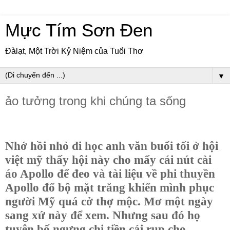
Mực Tím Sơn Đen
Đàlạt, Một Trời Kỷ Niệm của Tuổi Thơ
▼
ảo tưởng trong khi chúng ta sống
Nhớ hồi nhỏ đi học anh văn buổi tối ở hội
việt mỹ thấy hội này cho mấy cái nút cài
áo Apollo để đeo và tài liệu về phi thuyền
Apollo đổ bộ mặt trăng khiến mình phục
người Mỹ quá cở thợ mộc. Mơ một ngày
sang xứ này để xem. Nhưng sau đó họ
tuyên bố ngưng chi tiền cái rụp cho