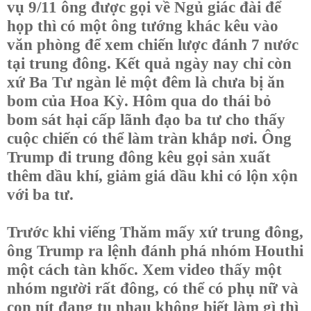
vụ 9/11 ông được gọi về Ngủ giác đài để
họp thì có một ông tướng khác kêu vào
văn phòng để xem chiến lược đánh 7 nước
tại trung đông. Kết quả ngày nay chỉ còn
xứ Ba Tư ngàn lẻ một đêm là chưa bị ăn
bom của Hoa Kỳ. Hôm qua do thái bỏ
bom sát hại cấp lãnh đạo ba tư cho thấy
cuộc chiến có thể làm tràn khắp nơi. Ông
Trump đi trung đông kêu gọi sản xuất
thêm dầu khí, giảm giá dầu khi có lộn xộn
với ba tư.
Trước khi viếng Thăm mấy xứ trung đông,
ông Trump ra lệnh đánh phá nhóm Houthi
một cách tàn khốc. Xem video thấy một
nhóm người rất đông, có thể có phụ nữ và
con nít đang tụ nhau không biết làm gì thì