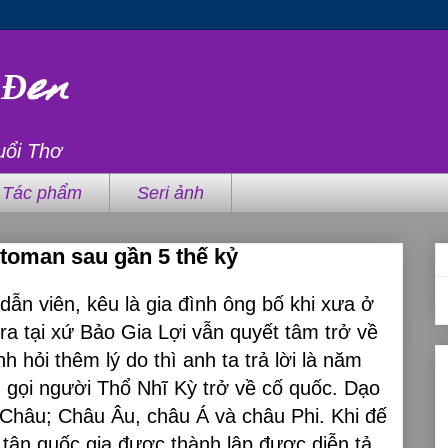
 Đen
uổi Thơ
Tác phẩm
Seri ảnh
ttoman sau gần 5 thế kỷ
n viên, kêu là gia đình ông bố khi xưa ở
 ra tại xứ Bảo Gia Lợi vẫn quyết tâm trở về
 hỏi thêm lý do thì anh ta trả lời là năm
 gọi người Thổ Nhĩ Kỳ trở về cố quốc. Dạo
 Châu; Châu Âu, châu Á và châu Phi. Khi đế
 tân quốc gia được thành lập được diễn tả