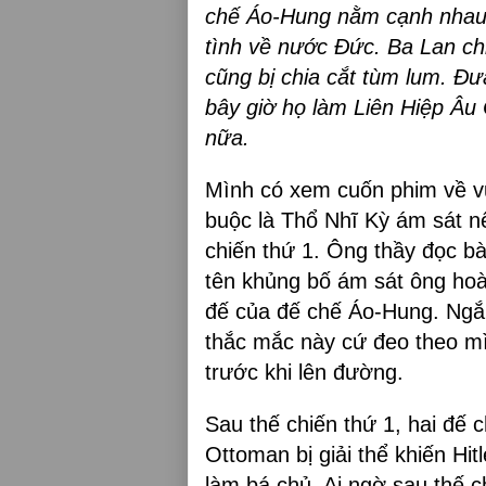
chế Áo-Hung nằm cạnh nhau.
tình về nước Đức. Ba Lan ch
cũng bị chia cắt tùm lum. Đ
bây giờ họ làm Liên Hiệp Âu
nữa.
Mình có xem cuốn phim về vụ
buộc là Thổ Nhĩ Kỳ ám sát nê
chiến thứ 1. Ông thầy đọc bà
tên khủng bố ám sát ông hoàn
đế của đế chế Áo-Hung. Ngắn 
thắc mắc này cứ đeo theo mì
trước khi lên đường.
Sau thế chiến thứ 1, hai đế 
Ottoman bị giải thể khiến Hit
làm bá chủ. Ai ngờ sau thế c