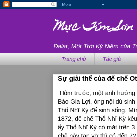
Mực Tím Sơn
Đàlạt, Một Trời Kỷ Niệm của T
Trang chủ
Tác giả
Sự giải thể của đế chế O
Hôm trước, một anh hướng dẫ
Bảo Gia Lợi, ông nội dù sinh
Thổ Nhĩ Kỳ để sinh sống. Mình
1872, đế chế Thổ Nhĩ Kỳ kêu
ấy Thổ Nhĩ Kỳ có mặt trên 3
chế này tan vỡ thì có đến 72