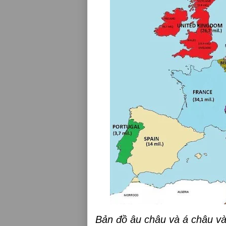
Bản đồ âu châu và á châu v