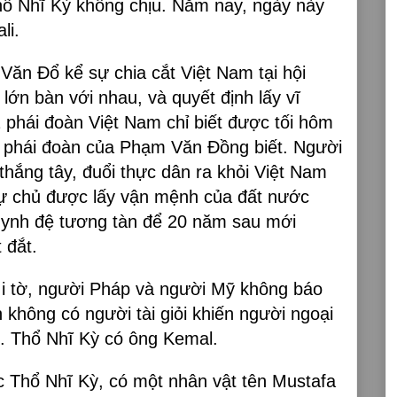
hổ Nhĩ Kỳ không chịu. Năm nay, ngày này
li.
Văn Đổ kể sự chia cắt Việt Nam tại hội
lớn bàn với nhau, và quyết định lấy vĩ
2 phái đoàn Việt Nam chỉ biết được tối hôm
ho phái đoàn của Phạm Văn Đồng biết. Người
thắng tây, đuổi thực dân ra khỏi Việt Nam
ự chủ được lấy vận mệnh của đất nước
uynh đệ tương tàn để 20 năm sau mới
 đắt.
i tờ, người Pháp và người Mỹ không báo
h không có người tài giỏi khiến người ngoại
i. Thổ Nhĩ Kỳ có ông Kemal.
 Thổ Nhĩ Kỳ, có một nhân vật tên Mustafa