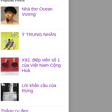
Popular Posts
Nhà thơ Ocean
Vương
Ý TRUNG NHÂN
X92, điệp viên số 1
của Việt Nam Cộng
Hoà
Lời khẩn cầu của
Rừng
Thằng cu đen