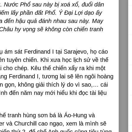
 Nước Phổ sau này bị xoá xổ, đuổi dân
iếm lấy phần đất Phổ. Ý Đại Lợi dạo ấy
ưa đến hậu quả đánh nhau sau này. May
 Châu hy vọng sẽ không còn chiến tranh
 ám sát Ferdinand I tại Sarajevo, họ cáo
n tuyên chiến. Khi xưa học lịch sử về thế
i cho chép. Kêu thế chiến xẩy ra khi một
g Ferdinand I, tương lai sẽ lên ngôi hoàng
gọn, không giải thích lý do vì sao,… cái
nh đến năm nay mới hiểu khi đọc tài liệu
chế tranh hùng sơn bá là Áo-Hung và
ler và Churchill cao ngạo, xem là mình sẽ
hiến thứ 2, đế chế Anh quốc cũng tiêu tùng