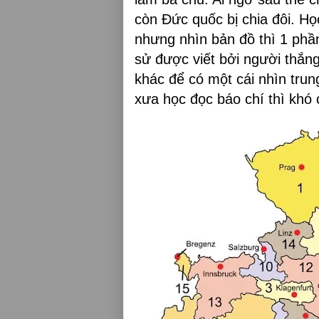
còn Đức quốc bị chia đôi. Học
nhưng nhìn bản đồ thì 1 phầ
sử được viết bởi người thắng
khác để có một cái nhìn trun
xưa học đọc báo chí thì khó 