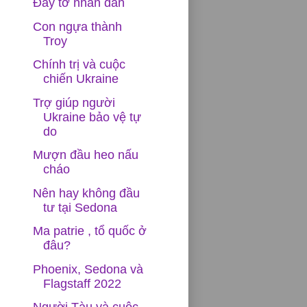
Đầy tớ nhân dân
Con ngựa thành
Troy
Chính trị và cuộc
chiến Ukraine
Trợ giúp người
Ukraine bảo vệ tự
do
Mượn đầu heo nấu
cháo
Nên hay không đầu
tư tại Sedona
Ma patrie , tổ quốc ở
đâu?
Phoenix, Sedona và
Flagstaff 2022