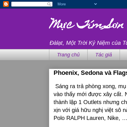
Mực Tím Sơn
Đàlạt, Một Trời Kỷ Niệm của T
Trang chủ
Tác giả
Phoenix, Sedona và Flags
Sáng ra trả phòng xong, mụ 
vào thấy mới được xây cất. 
thành lập 1 Outlets nhưng 
xịn với giá hữu nghị việt sô n
Polo RALPH Lauren, Nike, 