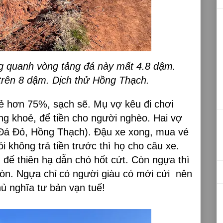
g quanh vòng tảng đá này mất 4.8 dậm.
trên 8 dậm. Dịch thử Hồng Thạch.
ẻ hơn 75%, sạch sẽ. Mụ vợ kêu đi chơi
g khoẻ, để tiền cho người nghèo. Hai vợ
Đá Đỏ, Hồng Thạch). Đậu xe xong, mua vé
i không trả tiền trước thì họ cho câu xe.
 để thiên hạ dẫn chó hốt cứt. Còn ngựa thì
òn. Ngựa chỉ có người giàu có mới cửi nên
 nghĩa tư bản vạn tuế!