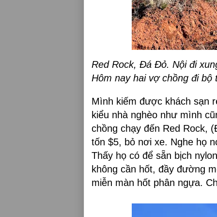
Red Rock, Đá Đỏ. Nội đi xun
Hôm nay hai vợ chồng đi bộ 
Mình kiếm được khách sạn r
kiểu nhà nghèo như mình cũn
chồng chạy đến Red Rock, (
tốn $5, bỏ nơi xe. Nghe họ nó
Thấy họ có để sẵn bịch nylon
không cần hốt, đầy đường m
miễn màn hốt phân ngựa. Chủ