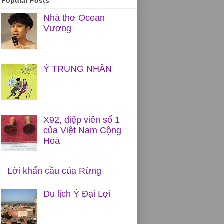
Popular Posts
Nhà thơ Ocean
Vương
Ý TRUNG NHÂN
X92, điệp viên số 1
của Việt Nam Cộng
Hoà
Lời khẩn cầu của Rừng
Du lịch Ý Đại Lợi