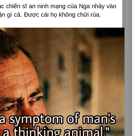
các chiến sĩ an ninh mạng của Nga nhảy vào
ận gì cả. Được cái họ không chửi rủa.