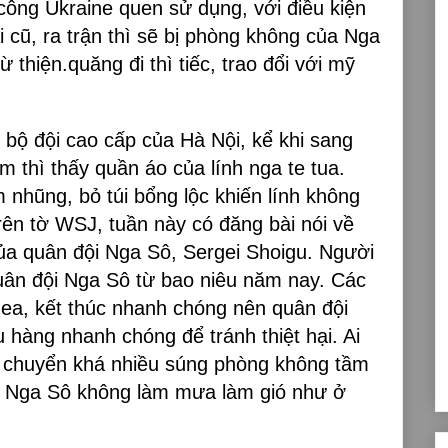
công Ukraine quen sử dụng, với điều kiện
 cũ, ra trận thì sẽ bị phòng không của Nga
thiện.quăng đi thì tiếc, trao đổi với mỹ
 bộ đội cao cấp của Hà Nội, kể khi sang
m thì thấy quần áo của lính nga te tua.
 nhũng, bỏ túi bổng lộc khiến lính không
rên tờ WSJ, tuần này có đăng bài nói về
a quân đội Nga Sô, Sergei Shoigu. Người
quân đội Nga Sô từ bao niêu năm nay. Các
mea, kết thúc nhanh chóng nên quân đội
 hàng nhanh chóng để tránh thiệt hại. Ai
ã chuyển khá nhiều súng phòng không tầm
ực Nga Sô không làm mưa làm gió như ở