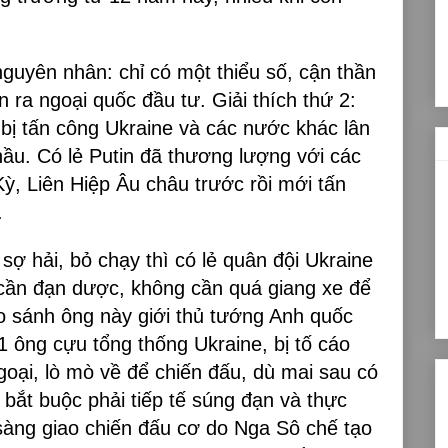
 nguyên nhân: chỉ có một thiểu số, cận thần
 ra ngoại quốc đầu tư. Giải thích thứ 2:
bị tấn công Ukraine và các nước khác lân
hầu. Có lẻ Putin đã thương lượng với các
, Liên Hiệp Âu châu trước rồi mới tấn
.
sợ hải, bỏ chạy thì có lẻ quân đội Ukraine
 cần đạn dược, không cần quá giang xe để
so sánh ông này giới thủ tướng Anh quốc
1 ông cựu tổng thống Ukraine, bị tố cáo
oại, lò mò về để chiến đấu, dù mai sau có
 bắt buộc phải tiếp tế súng đạn và thực
àng giao chiến đấu cơ do Nga Sô chế tạo