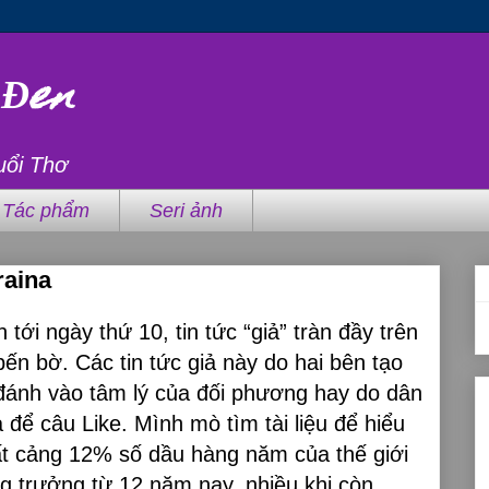
 Đen
uổi Thơ
Tác phẩm
Seri ảnh
raina
 tới ngày thứ 10, tin tức “giả” tràn đầy trên
ến bờ. Các tin tức giả này do hai bên tạo
đánh vào tâm lý của đối phương hay do dân
 để câu Like. Mình mò tìm tài liệu để hiểu
t cảng 12% số dầu hàng năm của thế giới
g trưởng từ 12 năm nay, nhiều khi còn