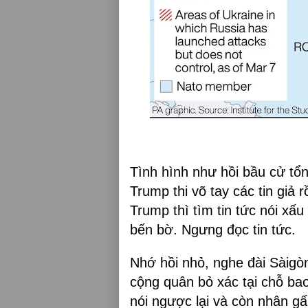
Tình hình như hồi bầu cử tổ
Trump thi võ tay các tin giả r
Trump thì tìm tin tức nói xấ
bến bờ. Ngưng đọc tin tức.
Nhớ hồi nhỏ, nghe đài Sàigòn
cộng quân bỏ xác tại chỗ bao 
nói ngược lại và còn nhân gấ