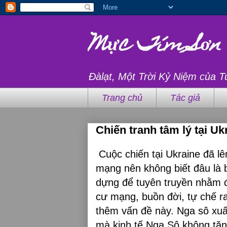
Mực Tím Sơn
Đàlạt, Một Trời Kỷ Niệm của T
Trang chủ
Tác giả
Chiến tranh tâm lý tại Uk
Cuộc chiến tại Ukraine đã lên
mạng nên không biết đâu là b
dựng để tuyên truyền nhằm 
cư mạng, buồn đời, tự chế ra
thêm vấn đề này. Nga sô xuấ
mà kinh tế Nga Sô không tăn