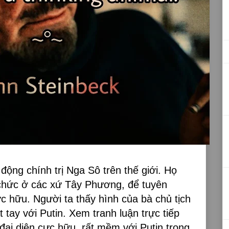
 động chính trị Nga Sô trên thế giới. Họ
ổ chức ở các xứ Tây Phương, để tuyên
ực hữu. Người ta thấy hình của bà chủ tịch
tay với Putin. Xem tranh luận trực tiếp
đại diện cực hữu, rất mềm với Putin trong