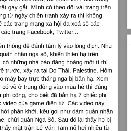
ất gay gắt. Mình có theo dõi vài trang trên
 từ ngày chiến tranh xảy ra thì không
ể các trang mạng xã hội đã xoá sổ các
ác trang Facebook, Twitter,..
ền thông để đánh tâm lý vào lòng địch. Như
 quân nhân nga sô, khiến thiên hạ trên
, có những nhà báo đàng hoàng một tí thì
ề trước, xảy ra tại Do Thái, Palestine. Hôm
o máy bay trực thăng nga bị bắn hạ. Xem
y có vẻ ở trung đông vào mùa hè thì đúng
phi công, cho biết đã bắn hạ 7 chiếc phi
c video của game điện tử. Các video này
ồ hởi phấn khởi, kêu gọi như đám quân nhân
, chửi quân Nga Sô. Sau đó lại thấy họ bị
 thấy mặt trận Lê Văn Tám nổ hơi nhiều từ