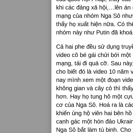
khi các đảng xã hội,…lên án r
mạng của nhóm Nga Sô nhưng
thấy họ xuất hiện nữa. Có th
nhóm này như Putin đã khoá c
Cả hai phe đều sử dụng truy
video cô bé gái chửi bới một
mạng, tải đi quá cỡ. Sau này
cho biết đó là video 10 năm v
nay mình xem một đoạn vide
không gian và cây cỏ thì thấ
hơn. Hay họ tung hô một cựu 
cơ của Nga Sô. Hoá ra là cá
khiến ủng hộ viên hai bên h
canh gác một hòn đảo Ukraine
Nga Sô bắt làm tù binh. Cho