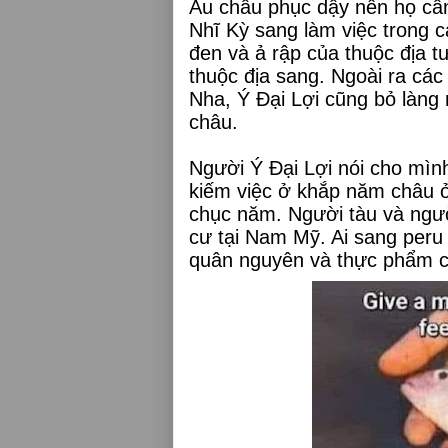
Âu châu phục dậy nên họ câ
Nhĩ Kỳ sang làm việc trong 
đen và ả rập của thuộc địa 
thuộc địa sang. Ngoài ra c
Nha, Ý Đại Lợi cũng bỏ làng 
châu.
Người Ý Đại Lợi nói cho mình 
kiếm việc ở khắp năm châu ở
chục năm. Người tàu và ngườ
cư tại Nam Mỹ. Ai sang peru
quân nguyên và thực phẩm củ