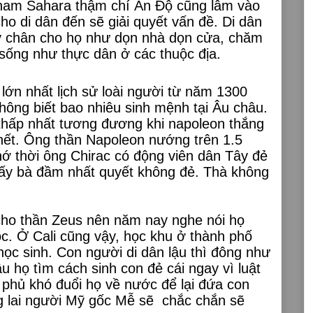
a nam Sahara thậm chí Ấn Độ cũng lâm vào
ho di dân đến sẽ giải quyết vấn đề. Di dân
ay chân cho họ như dọn nhà dọn cửa, chăm
 sống như thực dân ở các thuộc địa.
lớn nhất lịch sử loài người từ năm 1300
không biết bao nhiêu sinh mệnh tại Âu châu.
 thấp nhất tương đương khi napoleon thắng
nh hết. Ông thần Napoleon nướng trên 1.5
Nhớ thời ông Chirac có động viên dân Tây đẻ
mấy bà đầm nhất quyết không đẻ. Thà không
cho thần Zeus nên năm nay nghe nói họ
c. Ở Cali cũng vậy, học khu ở thành phố
ọc sinh. Con người di dân lậu thì đông như
 họ tìm cách sinh con đẻ cái ngay vì luật
phủ khó đuổi họ về nước để lại đứa con
g lai người Mỹ gốc Mễ sẽ chắc chắn sẽ