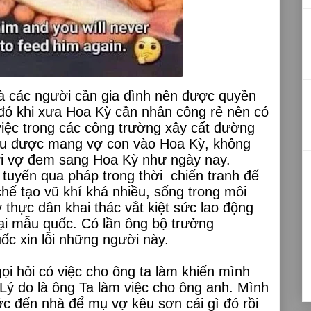
à các người cần gia đình nên được quyền
đó khi xưa Hoa Kỳ cần nhân công rẻ nên có
iệc trong các công trường xây cất đường
àu được mang vợ con vào Hoa Kỳ, không
i vợ đem sang Hoa Kỳ như ngày nay.
 tuyển qua pháp trong thời
chiến tranh để
hế tạo vũ khí khá nhiều, sống trong môi
 thực dân khai thác vắt kiệt sức lao động
ại mẫu quốc. Có lần ông bộ trưởng
c xin lỗi những người này.
i hỏi có việc cho ông ta làm khiến mình
Lý do là ông Ta làm việc cho ông anh. Mình
ớc đến nhà để mụ vợ kêu sơn cái gì đó rồi