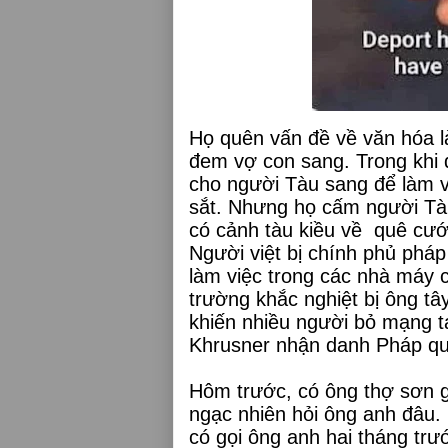
Họ quên vấn đề về văn hóa l
đem vợ con sang. Trong khi 
cho người Tàu sang để làm v
sắt. Nhưng họ cấm người T
có cảnh tàu kiều về
quê cướ
Người việt bị chính phủ pháp
làm việc trong các nhà máy c
trường khắc nghiệt bị ông tây
khiến nhiều người bỏ mạng t
Khrusner nhận danh Pháp quố
Hôm trước, có ông thợ sơn gọ
ngạc nhiên hỏi ông anh đâu. 
có gọi ông anh hai tháng trư