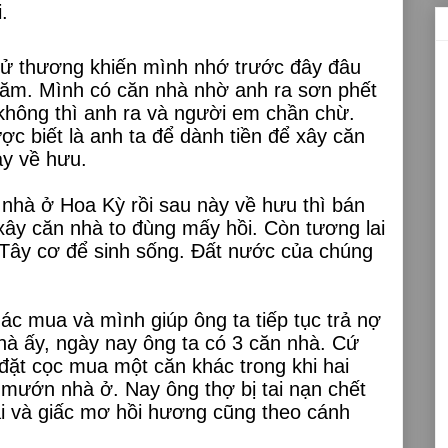
i.
 tử thương khiến mình nhớ trước đây đâu
m. Mình có căn nhà nhờ anh ra sơn phết
không thì anh ra và người em chần chừ.
ợc biết là anh ta để dành tiền để xây căn
ày về hưu.
 nhà ở Hoa Kỳ rồi sau này về hưu thì bán
ây căn nhà to đùng mấy hồi. Còn tương lai
Tây cơ để sinh sống. Đất nước của chúng
ác mua và mình giúp ông ta tiếp tục trả nợ
hà ấy, ngày nay ông ta có 3 căn nhà. Cứ
a đặt cọc mua một căn khác trong khi hai
mướn nhà ở. Nay ông thợ bị tai nạn chết
ái và giấc mơ hồi hương cũng theo cánh