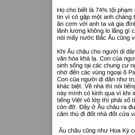
Họ cho biết là 74% tội phạm 
tin vì có gặp một anh chàng 
ăn cơm với anh ta và gia đìn
lãnh lương không lo lắng gì 
nói mấy nước Bắc Âu cũng vậ
Khi Âu châu cho người di dân
văn hóa khá lạ. Con của ngư
sinh sống tại các chung cư n
nhớ đến các vùng ngoại ô Pa
Con của người di dân như tr
khác biệt. Về nhà thì nói tiế
này mình có kinh qua vì khi 
tiếng Việt vô lớp thì phải xổ
còn đỡ. Đây ở Âu châu ra đư
căm thù đi đốt nhà đốt cửa v
Âu châu cũng như Hoa Kỳ có 