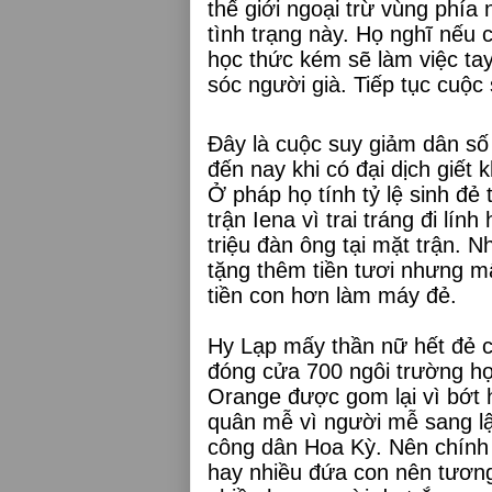
thế giới ngoại trừ vùng phí
tình trạng này. Họ nghĩ nếu c
học thức kém sẽ làm việc t
sóc người già. Tiếp tục cuộc
Đây là cuộc suy giảm dân số 
đến nay khi có đại dịch giết 
Ở pháp họ tính tỷ lệ sinh đẻ
trận Iena vì trai tráng đi lí
triệu đàn ông tại mặt trận. 
tặng thêm tiền tươi nhưng 
tiền con hơn làm máy đẻ.
Hy Lạp mấy thần nữ hết đẻ 
đóng cửa 700 ngôi trường họ
Orange được gom lại vì bớt h
quân mễ vì người mễ sang lậu
công dân Hoa Kỳ. Nên chính 
hay nhiều đứa con nên tươn