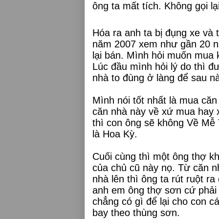
ông ta mất tích. Không gọi lạ
Hóa ra anh ta bị đụng xe và
năm 2007 xem như gần 20 nă
lại bán. Mình hỏi muốn mua 
Lúc đầu mình hỏi lý do thì đư
nhà to đùng ở làng để sau n
Mình nói tốt nhất là mua căn
căn nhà này về xứ mua hay x
thì con ông sẽ không Về Mễ 
là Hoa Kỳ.
Cuối cùng thì một ông thợ kh
của chủ cũ này nọ. Từ căn n
nhà lên thì ông ta rút ruột r
anh em ông thợ sơn cứ phải 
chẳng có gì để lại cho con c
bay theo thùng sơn.