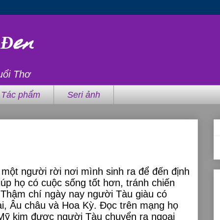
 Đen
uổi Thơ
Tác phẩm
Seri ảnh
c một người rời nơi mình sinh ra để đến định
iúp họ có cuộc sống tốt hơn, tránh chiến
. Thậm chí ngày nay người Tàu giàu có
i, Âu châu và Hoa Kỳ. Đọc trên mạng họ
 Mỹ kim được người Tàu chuyển ra ngoại