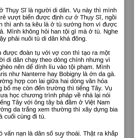
ở Thụy Sĩ là người di dân. Vụ này thì mình
trẻ vượt biển được định cư ở Thụy Sĩ, ngồi
h thì anh ta kêu là ở tù sướng hơn vì được
cả. Mình không hỏi han tội gì mà ở tù. Nghe
y phải nuôi tù di dân khá đông.
 được đoàn tụ với vợ con thì tạo ra một
ời di dân chạy theo dòng chính nhưng vì
ghèo nên dể dính líu vào tội phạm. Mình
ris như Nanterre hay Bobigny là ớn da gà.
ường hợp con lai giữa hai dòng văn hóa
ng bố mẹ còn đến trường thì tiếng Tây. Vụ
xưa học chương trình pháp về nhà lại nói
 tiếng Tây với ông tây bà đầm ở Việt Nam
ờng da trắng xem thường thì xây dựng bia
à cuối cùng đi tù.
vấn nạn là dân số suy thoái. Thật ra khắp