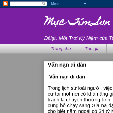
Mực Tím Sơn
Đàlạt, Một Trời Kỷ Niệm của T
Trang chủ
Tác giả
Vấn nạn di dân
Vấn nạn di dân
Trong lịch sử loài người, việ
cư tại một nơi có khả năng g
tranh là chuyện thường tình
cũng bỏ chạy sang Gia-nã-đạ
cho biết năm ngoái có 34 tỷ