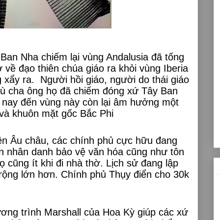
Ban Nha chiếm lại vùng Andalusia đã tống
về đạo thiên chúa giáo ra khỏi vùng Iberia
g xẩy ra.
Người hồi giáo, người do thái giáo
 dù cha ông họ đã chiếm đóng xứ Tây Ban
 nay đến vùng này còn lại âm hưởng một
i và khuôn mặt gốc Bắc Phi
ên Âu châu, các chính phủ cực hữu đang
ân nhân danh bảo vệ văn hóa cũng như tôn
 cũng ít khi đi nhà thờ. Lịch sử đang lập
 rộng lớn hơn. Chính phủ Thụy điển cho 30k
ương trình Marshall của Hoa Kỳ giúp các xứ