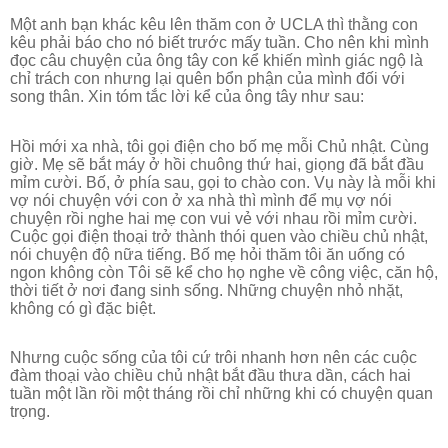
Một anh bạn khác kêu lên thăm con ở UCLA thì thằng con
kêu phải báo cho nó biết trước mấy tuần. Cho nên khi mình
đọc câu chuyện của ông tây con kể khiến mình giác ngộ là
chỉ trách con nhưng lại quên bổn phận của mình đối với
song thân. Xin tóm tắc lời kể của ông tây như sau:
Hồi mới xa nhà, tôi gọi điện cho bố mẹ mỗi Chủ nhật. Cùng
giờ.
Mẹ sẽ bắt máy ở hồi chuông thứ hai, giọng đã bắt đầu
mỉm cười.
Bố, ở phía sau, gọi to chào con. Vụ này là mỗi khi
vợ nói chuyện với con ở xa nhà thì mình để mụ vợ nói
chuyện rồi nghe hai mẹ con vui vẻ với nhau rồi mỉm cười.
Cuộc gọi điện thoại trở thành thói quen vào chiều chủ nhật,
nói chuyện độ nữa tiếng. Bố mẹ hỏi thăm tôi ăn uống có
ngon không còn Tôi sẽ kể cho họ nghe về công việc, căn hộ,
thời tiết ở nơi đang sinh sống. Những chuyện nhỏ nhặt,
không có gì đặc biệt.
Nhưng cuộc sống của tôi cứ trôi nhanh hơn nên các cuộc
đàm thoại vào chiều chủ nhật bắt đầu thưa dần, cách hai
tuần một lần rồi một tháng rồi chỉ những khi có chuyện quan
trọng.