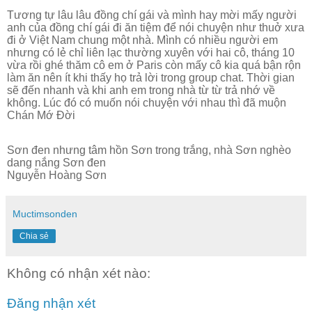
Tương tự lâu lâu đồng chí gái và mình hay mời mấy người
anh của đồng chí gái đi ăn tiệm để nói chuyện như thuở xưa
đi ở Việt Nam chung một nhà. Mình có nhiều người em
nhưng có lẻ chỉ liên lạc thường xuyên với hai cô, tháng 10
vừa rồi ghé thăm cô em ở Paris còn mấy cô kia quá bận rộn
làm ăn nên ít khi thấy họ trả lời trong group chat. Thời gian
sẽ đến nhanh và khi anh em trong nhà từ từ trả nhớ về
không. Lúc đó có muốn nói chuyện với nhau thì đã muộn
Chán Mớ Đời
Sơn đen nhưng tâm hồn Sơn trong trắng, nhà Sơn nghèo
dang nắng Sơn đen
Nguyễn Hoàng Sơn
Muctimsonden
Chia sẻ
Không có nhận xét nào:
Đăng nhận xét