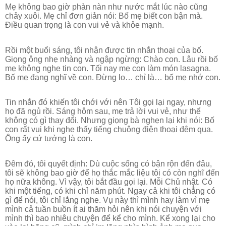
Mẹ không bao giờ phàn nàn như nước mắt lúc nào cũng
chảy xuôi. Mẹ chỉ đơn giản nói: Bố mẹ biết con bận mà.
Điều quan trọng là con vui vẻ và khỏe mạnh.
Rồi một buổi sáng, tôi nhận được tin nhắn thoại của bố.
Giọng ông nhẹ nhàng và ngập ngừng: Chào con. Lâu rồi bố
mẹ không nghe tin con. Tối nay mẹ con làm món lasagna.
Bố mẹ đang nghĩ về con. Đừng lo… chỉ là… bố mẹ nhớ con.
Tin nhắn đó khiến tôi chới với nên Tôi gọi lại ngay, nhưng
họ đã ngủ rồi. Sáng hôm sau, mẹ trả lời vui vẻ, như thể
không có gì thay đổi. Nhưng giọng bà nghẹn lại khi nói: Bố
con rất vui khi nghe thấy tiếng chuông điện thoại đêm qua.
Ông ấy cứ tưởng là con.
Đêm đó, tôi quyết định: Dù cuộc sống có bận rộn đến đâu,
tôi sẽ không bao giờ để họ thắc mắc liệu tôi có còn nghĩ đến
họ nữa không. Vì vậy, tôi bắt đầu gọi lại. Mỗi Chủ nhật. Có
khi một tiếng, có khi chỉ năm phút. Ngay cả khi tôi chẳng có
gì để nói, tôi chỉ lắng nghe. Vụ này thì mình hay làm vì mẹ
mình cả tuần buồn ít ai thăm hỏi nên khi nói chuyện với
mình thì bao nhiêu chuyện để kể cho mình. Kể xong lại cho