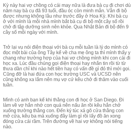
Kỳ này hai vợ chồng có cái may nữa là đưa bà cụ đi chơi dù
năm nay bà cụ đã 93 tuổi, đầu óc còn minh mẫn. Vẫn đi bộ
được nhưng không lâu như trước đây ở Hoa Kỳ. Khi bà cụ
ở với mình là mỗi nhà mình bắt bà cụ đi bộ một cây số rồi
chở đi tập dưỡng sinh nên khỏe. Qua Nhật Bản đi bộ đến 9
cây số mỗi ngày với mình.
Trở lại vụ nói điện thoại với bà cụ mỗi tuần là lý do mình có
đọc một bài của ông Tây kể về cha mẹ ông ta thì mình thấy y
chang như trường hợp của hai vợ chồng mình khi con cái đi
học xa. Lúc đầu chúng gọi điện thoại hay nhắn tin rồi từ từ
thưa dần chỉ khi nào hết tiền hay có vấn đề gì đó thì mới gọi.
Cũng đỡ là hai đứa con học trường USC và UCSD nên
cũng không xa lắm nên mụ vợ cứ kêu chở đi thăm vào cuối
tuần.
Mình có anh bạn kể khi thằng con đi học ở San Diego. Đi
làm về vợ hắn nhớ con quá nên nấu ăn rồi kêu hắn chở
xuống trường thằng con. Đến ký túc xá gõ cửa thằng con
mở cửa, kêu ba má xuống đây làm gì rồi lấy đồ ăn xong
đóng cửa cái rầm. Trên đường về hai vợ không nói tiếng
nào.