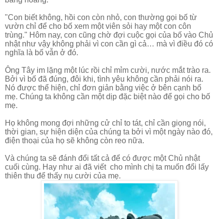
"Con biết không, hồi con còn nhỏ, con thường gọi bố từ
vườn chỉ để cho bố xem một viên sỏi hay một con côn
trùng." Hôm nay, con cũng chờ đợi cuộc gọi của bố vào Chủ
nhật như vậy không phải vì con cần gì cả… mà vì điều đó có
nghĩa là bố vẫn ở đó.
Ông Tây im lặng một lúc rồi chỉ mỉm cười, nước mắt trào ra.
Bởi vì bố đã đúng, đôi khi, tình yêu không cần phải nói ra.
Nó được thể hiện, chỉ đơn giản bằng việc ở bên cạnh bố
mẹ. Chúng ta không cần một dịp đặc biệt nào để gọi cho bố
mẹ.
Họ không mong đợi những cử chỉ to tát, chỉ cần giọng nói,
thời gian, sự hiện diện của chúng ta bởi vì một ngày nào đó,
điện thoại của họ sẽ không còn reo nữa.
Và chúng ta sẽ đánh đổi tất cả để có được một Chủ nhật
cuối cùng. Hay như ai đã viết cho mình chị ta muốn đổi lấy
thiên thu để thấy nụ cười của mẹ.