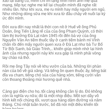
xào lại băng cũ, mình chỉ im lặng nhìn hình ảnh mẹ qua
mạng, tiếp tục nghe mẹ kể lại chuyện mình đã nghe rất
nhiều lần. Như khi xưa, mẹ ru mình hay mấy người em ngủ.
Như những dòng sữa mẹ khi xưa từ đâu chảy về nuôi lại ký
ức đời mình.
Đời xưa đời nay nhất là thời con nít ở Huế về ông Phủ
Doãn, ông Tiến Lãng rể của của ông Phạm Quỳnh, có thời
làm thị trưởng Đà Lạt năm 1945 rồi đến bà vợ của ông
Nguyễn Văn An tiệm thuốc tây ở cạnh tiệm bánh mì Vĩnh
chấn rồi đến mấy người quen xưa ở Đà Lạt như bà Tư Bổ
Từ Bội Sanh, bà Giáo Trình,.. khiến giúp mình nhớ lại hình
ảnh của nhưng người này khi xưa gặp là mình phải vòng
tay chào ná thở.
Rồi mẹ ông Tây nói về khu vườn của bà. Những lời phàn
nàn của bố về giá xăng. Và tiếng ồn quen thuộc ấy, tiếng bát
đĩa va chạm, tiếng chó sủa của hàng xóm, tiếng cười vẫn
còn thoang thoảng mùi hương quê nhà.
Càng gọi điện cho họ, tôi càng không cần lý do. Đó không
còn là nghĩa vụ nữa; đó là một nhịp điệu. Một sợi dây vô
hình kết nối chúng tôi, vượt qua hàng dặm đường và năm
tháng. Chủ nhật tuần trước, bố đã nói một điều khiến tôi
bàng hoàng: