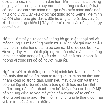
được thư của mẹ mình lần đầu tiên. Mình thắc mắc thường
ông cụ viết nhưng sau này mới hiểu là ông cụ đang ở trại
cải tạo. Đọc chữ mẹ mình như gà bới khiến mình khóc hoài
như ông Đức Duy kêu khóc một dòng sông Seine. Mẹ mình
cả đời chưa bao giờ được đến trường chỉ biết đọc và viết
khi theo kháng chiến bị Tây bắt ở tù được các đồng chí dạy
đọc và viết.
Hôm trước mấy đứa con và thằng bồ gọi điện thoại hỏi về
một chung cư mà chúng muốn mua. Mình hỏi giá bao nhiêu
này nọ thì nghe tiếng thằng bồ con gái khỏ lóc cóc bên kia
Đường dây. Mình nói đi gặp người bán nhà mà mình không
làm tính nhẩm trong đầu, kêu đợi tui về nhà mở laptop là
ngọng vì trong khi đó có người mua rồi.
Ngồi xe với mình thằng con cứ bị mình kêu làm tính, nó cứ
mở máy tính trên điện thoại ra trong khi đi mình đã làm tính
nhẩm xong rồi trong đầu. Mình kêu mấy đứa con và thằng
bồ phải tập như bà nội, chưa bao giờ đi học mà làm tính
nhẩm trong đầu còn nhanh hơn bố. Mấy đứa con học ở Mỹ
nên chúng cứ dựa vào máy tính nên không có là chúng
không biết mò ra sao. Nên mỗi lần đi chung là thằng con rầu
vì bị mình bắt làm tính nhẩm.