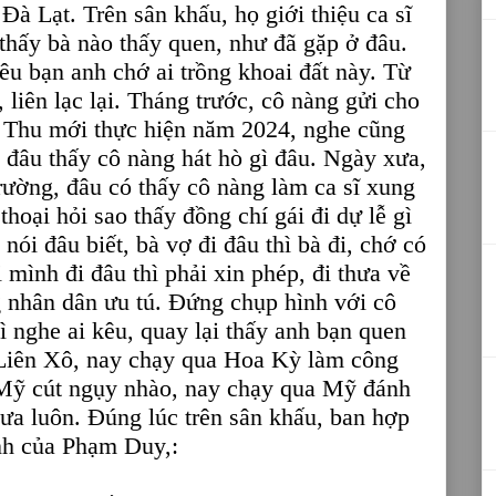
Đà Lạt. Trên sân khấu, họ giới thiệu ca sĩ
thấy bà nào thấy quen, như đã gặp ở đâu.
êu bạn anh chớ ai trồng khoai đất này. Từ
 liên lạc lại. Tháng trước, cô nàng gửi cho
Thu mới thực hiện năm 2024, nghe cũng
 đâu thấy cô nàng hát hò gì đâu. Ngày xưa,
rường, đâu có thấy cô nàng làm ca sĩ xung
hoại hỏi sao thấy đồng chí gái đi dự lễ gì
ói đâu biết, bà vợ đi đâu thì bà đi, chớ có
 mình đi đâu thì phải xin phép, đi thưa về
g nhân dân ưu tú. Đứng chụp hình với cô
ì nghe ai kêu, quay lại thấy anh bạn quen
 Liên Xô, nay chạy qua Hoa Kỳ làm công
Mỹ cút ngụy nhào, nay chạy qua Mỹ đánh
a luôn. Đúng lúc trên sân khấu, ban hợp
nh của Phạm Duy,: