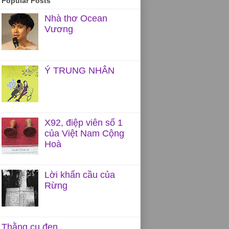
Popular Posts
Nhà thơ Ocean
Vương
Ý TRUNG NHÂN
X92, điệp viên số 1
của Việt Nam Cộng
Hoà
Lời khẩn cầu của
Rừng
Thằng cu đen