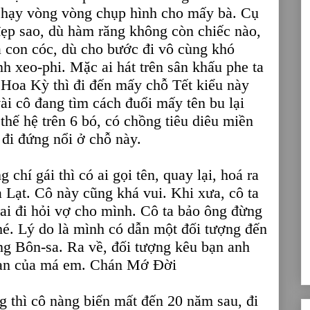
 chạy vòng vòng chụp hình cho mấy bà. Cụ
đẹp sao, dù hàm răng không còn chiếc nào,
 con cóc, dù cho bước đi vô cùng khó
 xeo-phi. Mặc ai hát trên sân khấu phe ta
Hoa Kỳ thì đi đến mấy chỗ Tết kiểu này
vài cô đang tìm cách đuổi mấy tên bu lại
thế hệ trên 6 bó, có chồng tiêu diêu miền
 đi đứng nổi ở chỗ này.
 chí gái thì có ai gọi tên, quay lại, hoá ra
 Lạt. Cô này cũng khá vui. Khi xưa, cô ta
rai đi hỏi vợ cho mình. Cô ta bảo ông đừng
nhé. Lý do là mình có dẫn một đối tượng đến
ùng Bôn-sa. Ra về, đối tượng kêu bạn anh
bạn của má em. Chán Mớ Đời
g thì cô nàng biến mất đến 20 năm sau, đi