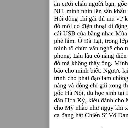
ăn cưới cháu người bạn, gốc 
NH, mình nhìn lên sân khấu 
Hỏi đồng chí gái thì mụ vợ k
đó mới có điện thoại di động,
cái USB của băng nhạc Mùa 
phê lắm. Ở Đà Lạt, trong lớp
mình tổ chức văn nghệ cho t
phong. Lâu lâu cô nàng điện t
đó mà không thấy ông. Mình n
báo cho mình biết. Ngược lại
trình cho phải đạo làm chồn
nàng và đồng chí gái xong th
gốc Hà Nội, du học sinh tại
dân Hoa Kỳ, kiểu đánh cho 
cho Mỹ nhào như ngụy khi xư
ca đang hát Chiến Sĩ Vô Da