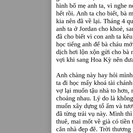
hình bố mẹ anh ta, vì nghe n
hết rồi. Anh ta cho biết, bà 
kia nên đã về lại. Tháng 4 q
anh ta ở Jordan cho khoẻ, s
đã cho biết vì con anh ta kê
học tiếng anh để bà cháu mớ
dịch hơi lộn xộn gửi cho bà
vợi khi sang Hoa Kỳ nên đưa
Anh chàng này hay hỏi mình 
ta đi học mấy khoá tài chánh
vợ lại muốn tậu nhà to hơn, 
choảng nhau. Lý do là không
muốn xây dựng tổ ấm và tươ
đã từng trải vụ này. Mình th
thuê, mai mốt về già có tiền 
căn nhà đẹp đẽ. Trời thương