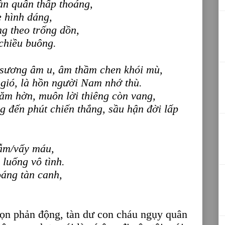
àn quân thấp thoáng,
e hình dáng,
g theo trống dồn,
 chiều buông.
 sương âm u, âm thầm chen khói mù,
 gió, là hồn người Nam nhớ thù.
căm hờn, muôn lời thiêng còn vang,
 đến phút chiến thắng, sầu hận đời lấp
ẫm/vấy máu,
 luống vô tình.
oáng tàn canh,
bọn phản động, tàn dư con cháu ngụy quân