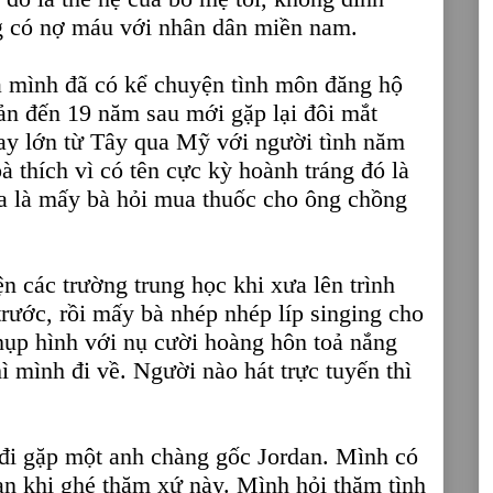
ng có nợ máu với nhân dân miền nam.
à mình đã có kể chuyện tình môn đăng hộ
ản đến 19 năm sau mới gặp lại đôi mắt
tay lớn từ Tây qua Mỹ với người tình năm
 thích vì có tên cực kỳ hoành tráng đó là
 là mấy bà hỏi mua thuốc cho ông chồng
n các trường trung học khi xưa lên trình
 trước, rồi mấy bà nhép nhép líp singing cho
chụp hình với nụ cười hoàng hôn toả nắng
ì mình đi về. Người nào hát trực tuyến thì
đi gặp một anh chàng gốc Jordan. Mình có
an khi ghé thăm xứ này. Mình hỏi thăm tình