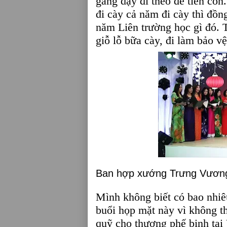
gắng dậy đi theo để tiễn con
đi cày cả năm đi cày thì đồng
năm Liên trường học gì đó. 
giỗ lỗ bữa cày, đi làm bảo v
Ban hợp xướng Trưng Vương 
Mình không biết có bao nhiêu
buổi họp mặt này vì không t
quỹ cho thương phế binh tại