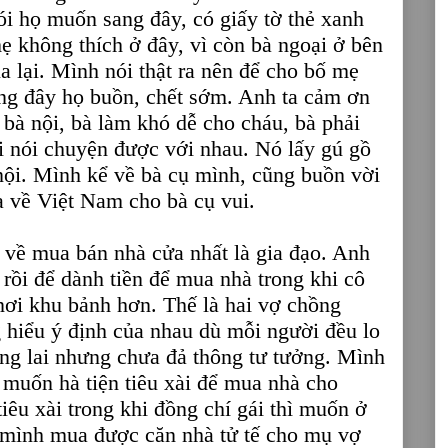
ói họ muốn sang đây, có giấy tờ thẻ xanh
mẹ không thích ở đây, vì còn bà ngoại ở bên
ua lại. Mình nói thật ra nên để cho bố mẹ
ang đây họ buồn, chết sớm. Anh ta cảm ơn
u bà nội, bà làm khó dễ cho cháu, bà phải
i nói chuyện được với nhau. Nó lấy gú gồ
 nội. Mình kể về bà cụ mình, cũng buồn vời
 về Việt Nam cho bà cụ vui.
về mua bán nhà cửa nhất là gia đạo. Anh
 rồi để dành tiền để mua nhà trong khi cô
nơi khu bảnh hơn. Thế là hai vợ chồng
 hiểu ý định của nhau dù mỗi người đều lo
ng lai nhưng chưa đả thông tư tưởng. Mình
ì muốn hà tiện tiêu xài để mua nhà cho
tiêu xài trong khi đồng chí gái thì muốn ở
 mình mua được căn nhà tử tế cho mụ vợ