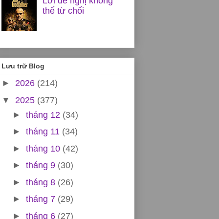
Lời đề nghị không
thể từ chối
Lưu trữ Blog
►
2026
(214)
▼
2025
(377)
►
tháng 12
(34)
►
tháng 11
(34)
►
tháng 10
(42)
►
tháng 9
(30)
►
tháng 8
(26)
►
tháng 7
(29)
►
tháng 6
(27)