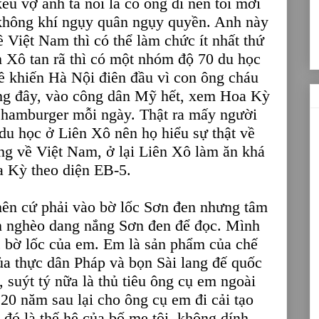
êu vợ anh ta nói là có ông đi nên tôi mới
h không khí ngụy quân ngụy quyền. Anh này
 Việt Nam thì có thể làm chức ít nhất thứ
n Xô tan rã thì có một nhóm độ 70 du học
ề khiến Hà Nội điên đầu vì con ông cháu
ng đây, vào công dân Mỹ hết, xem Hoa Kỳ
n hamburger mỗi ngày. Thật ra mấy người
 du học ở Liên Xô nên họ hiểu sự thật về
ng về Việt Nam, ở lại Liên Xô làm ăn khá
oa Kỳ theo diện EB-5.
nên cứ phải vào bờ lốc Sơn đen nhưng tâm
ơn nghèo dang nắng Sơn đen để đọc. Mình
ọc bờ lốc của em. Em là sản phẩm của chế
a thực dân Pháp và bọn Sài lang đế quốc
suýt tý nữa là thủ tiêu ông cụ em ngoài
20 năm sau lại cho ông cụ em đi cải tạo
đó là thế hệ của bố mẹ tôi, không dính