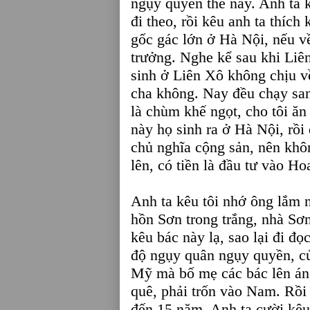
ngụy quyền thế này. Anh ta k
đi theo, rồi kêu anh ta thíc
gốc gác lớn ở Hà Nội, nếu về
trưởng. Nghe kể sau khi Liê
sinh ở Liên Xô không chịu v
cha không. Nay đều chạy sa
là chùm khế ngọt, cho tôi ă
này họ sinh ra ở Hà Nội, rồi
chủ nghĩa cộng sản, nên khô
lên, có tiền là đầu tư vào H
Anh ta kêu tôi nhớ ông lắm 
hồn Sơn trong trắng, nhà S
kêu bác này lạ, sao lại đi đ
độ ngụy quân ngụy quyền, củ
Mỹ mà bố mẹ các bác lên án, 
quê, phải trốn vào Nam. Rồi 
đến 15 năm. Anh ta cười kêu 