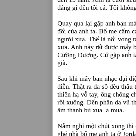
dáng gì đến tôi cả. Tôi khô
Quay qua lại gặp anh bạn m
đối của anh ta. Bố mẹ cấm c
người xưa. Thế là nối vòng 
xưa. Anh này rất được mấy bà
Cường Dương. Cứ gặp anh ta
già.
Sau khi mấy ban nhạc đại diệ
diễn. Thật ra đa số đều thâu
thiên hạ vỗ tay, ông chồng 
rồi xuống. Đến phần dạ vũ th
âm thanh bú xua la mua.
Nằm nghỉ một chút xong thì 
ghé nhà bố mẹ anh ta ở Jord