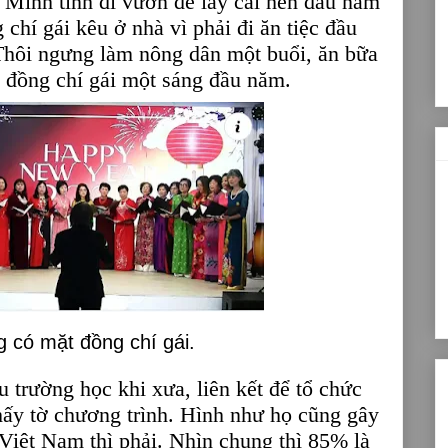
. Mình tính đi vườn để lấy cái hên đầu năm
 chí gái kêu ở nhà vì phải đi ăn tiệc đầu
Thôi ngưng làm nông dân một buổi, ăn bữa
ệ đồng chí gái một sáng đầu năm.
có mặt đồng chí gái.
 trường học khi xưa, liên kết để tổ chức
hấy tờ chương trình.
Hình như họ cũng gây
 Việt Nam thì phải.
Nhìn chung thì 85% là