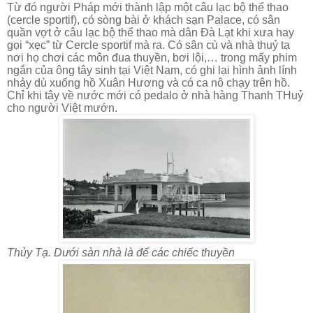
Từ đó người Pháp mới thành lập một câu lạc bộ thể thao
(cercle sportif), có sòng bài ở khách sạn Palace, có sân
quần vợt ở câu lạc bộ thể thao mà dân Đà Lạt khi xưa hay
gọi “xẹc” từ Cercle sportif mà ra. Có sân cù và nhà thuỷ tạ
nơi họ chơi các môn đua thuyền, bơi lội,… trong mấy phim
ngắn của ông tây sinh tại Việt Nam, có ghi lại hình ảnh lính
nhảy dù xuống hồ Xuân Hương và có ca nô chạy trên hồ.
Chỉ khi tây về nước mới có pedalo ở nhà hàng Thanh THuỷ
cho người Việt mướn.
Thủy Tạ. Dưới sàn nhà là để các chiếc thuyền