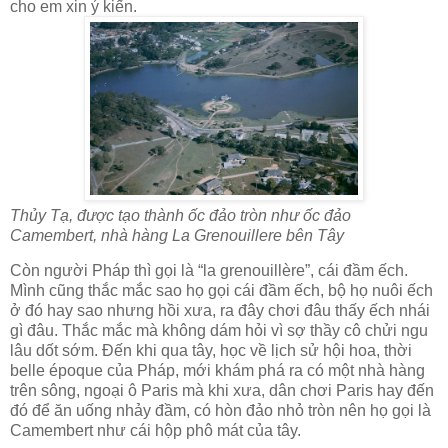
cho em xin ý kiến.
Thủy Tạ, được tạo thành ốc đảo tròn như ốc đảo
Camembert, nhà hàng La Grenouillere bên Tây
Còn người Pháp thì gọi là “la grenouillère”, cái đầm ếch.
Mình cũng thắc mắc sao họ gọi cái đầm ếch, bộ họ nuôi ếch
ở đó hay sao nhưng hồi xưa, ra đây chơi đâu thấy ếch nhái
gì đâu. Thắc mắc mà không dám hỏi vì sợ thầy cô chửi ngu
lâu dốt sớm. Đến khi qua tây, học về lịch sử hội hoa, thời
belle époque của Pháp, mới khám phá ra có một nhà hàng
trên sông, ngoại ô Paris mà khi xưa, dân chơi Paris hay đến
đó để ăn uống nhảy đầm, có hòn đảo nhỏ tròn nên họ gọi là
Camembert như cái hộp phô mát của tây.