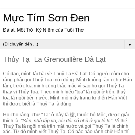
Mực Tím Sơn Đen
Đàlạt, Một Trời Kỷ Niệm của Tuổi Thơ
▼
Thủy Tạ- La Grenouillère Đà Lạt
Có dạo, mình tải bài về Thuỷ Tạ Đà Lạt. Có người còm cho
rằng phải gọi Thuỷ Toạ mới đúng. Mình không rành chữ Hán
lắm, trước kia mình cũng thắc mắc vì sao họ gọi Thuỷ Tạ
thay vì Thủy Toạ. Theo mình hiểu “tọa” là ngồi ở trên, thuỷ
tọa là ngồi trên nước. Mình mò mấy trang tự điển Hán Việt
thì được biết là Thuỷ Tạ là đúng.
Họ cho rằng; chữ “Tạ” ở đây là
榭
, thuộc bộ Mộc, được giải
thích là:
"Sàn, nhà tập võ, cái đài có nhà ở gọi là tạ".
Vì thế,
Thuỷ Tạ là ngôi nhà trên mặt nước và gọi Thuỷ Tạ là chính
xác. Từ đó mình viết Thuỷ Tạ. Có bác nào rành chữ Hán thì