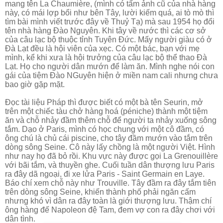
mang tên La Chaumière, (mình có tấm ảnh cũ của nhà hàng
này, có mái lợp bổi như bên Tây, lười kiếm quá, ai tò mò thì
tìm bài mình viết trước đây về Thuỷ Tạ) mà sau 1954 họ đổi
tên
nhà hàng Đào Nguyên. Khi tây về nước thì các cơ sở
của câu lạc bộ thuộc tỉnh Tuyên Đức.
Mấy người giàu có ở
Đà Lạt đều là hội viên của xẹc. Có một bác, bạn với mẹ
mình, kể khi xưa là hội trưởng của câu lạc bộ thể thao Đà
Lạt. Họ cho người dân mướn để làm ăn. Mình nghe nói con
gái của tiệm Đào NGuyên hiện ở miền nam cali nhưng chưa
bao giờ gặp mặt.
Đọc tài liệu Pháp thì được biết có một bà tên Seurin, mở
trên một chiếc tàu chở hàng hoá (péniche) thành một tiệm
ăn và chỗ nhảy đầm thêm chỗ để người ta nhảy xuống sông
tắm. Dạo ở Paris, mình có học chung với một cô đầm, có
ông chú là chủ cái piscine, cho tây đầm mướn vào tắm trên
dòng sông Seine. Cô này lấy chồng là một người Việt. Hình
như nay họ đã bỏ rồi. Khu vực này được gọi La Grenouillère
với bãi tắm, và thuyền ghe. Cuối tuần dân thượng lưu Paris
ra đây dã ngoại, đi xe lửa Paris - Saint Germain en Laye.
Báo chí xem chỗ này như Trouville. Tây đầm ra đây tắm tiên
trên dòng sông Seine, khiến thành phố phải ngăn cấm
nhưng khó vì dân ra đây toàn là giới thượng lưu. Thậm chí
ông hàng đế Napoleon đệ Tam, đem vợ con ra đây chơi với
dân tình.