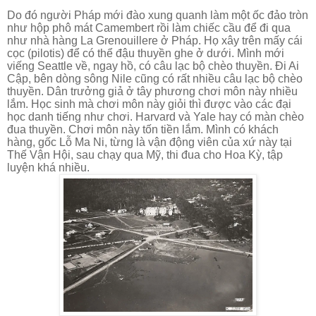
Do đó người Pháp mới đào xung quanh làm một ốc đảo tròn
như hộp phô mát Camembert rồi làm chiếc cầu để đi qua
như nhà hàng La Grenouillere ở Pháp. Họ xây trên mấy cái
cọc (pilotis) để có thể đậu thuyền ghe ở dưới. Mình mới
viếng Seattle về, ngay hồ, có câu lạc bộ chèo thuyền. Đi Ai
Cập, bên dòng sông Nile cũng có rất nhiều câu lạc bộ chèo
thuyền. Dân trưởng giả ở tây phương chơi môn này nhiều
lắm. Học sinh mà chơi môn này giỏi thì được vào các đại
học danh tiếng như chơi. Harvard và Yale hay có màn chèo
đua thuyền. Chơi môn này tốn tiền lắm. Mình có khách
hàng, gốc Lỗ Ma Ni, từng là vận động viên của xứ này tại
Thế Vận Hội, sau chạy qua Mỹ, thi đua cho Hoa Kỳ, tập
luyện khá nhiều.