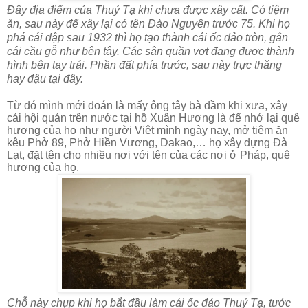
Đây địa điểm của Thuỷ Tạ khi chưa được xây cất. Có tiệm
ăn, sau này để xây lại có tên Đào Nguyên trước 75. Khi họ
phá cái đập sau 1932 thì họ tạo thành cái ốc đảo tròn, gắn
cái cầu gỗ như bên tây. Các sân quần vợt đang được thành
hình bên tay trái. Phần đất phía trước, sau này trực thăng
hay đậu tại đây.
Từ đó mình mới đoán là mấy ông tây bà đầm khi xưa, xây
cái hội quán trên nước tại hồ Xuân Hương là để nhớ lại quê
hương của họ như người Việt mình ngày nay, mở tiệm ăn
kêu Phở 89, Phở Hiền Vương, Dakao,… họ xây dựng Đà
Lạt, đặt tên cho nhiều nơi với tên của các nơi ở Pháp, quê
hương của họ.
Chỗ này chụp khi họ bắt đầu làm cái ốc đảo Thuỷ Tạ, tước