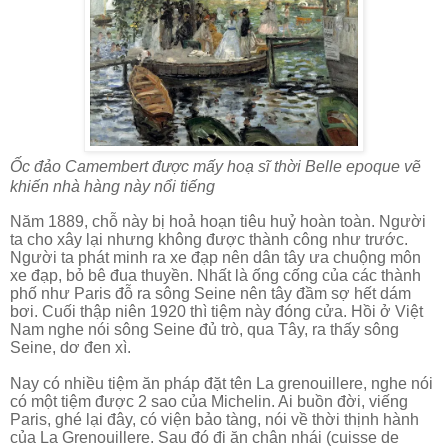
Ốc đảo Camembert được mấy hoạ sĩ thời Belle epoque vẽ
khiến nhà hàng này nổi tiếng
Năm 1889, chỗ này bị hoả hoạn tiêu huỷ hoàn toàn. Người
ta cho xây lại nhưng không được thành công như trước.
Người ta phát minh ra xe đạp nên dân tây ưa chuộng môn
xe đạp, bỏ bê đua thuyền. Nhất là ống cống của các thành
phố như Paris đỗ ra sông Seine nên tây đầm sợ hết dám
bơi. Cuối thập niên 1920 thì tiệm này đóng cửa. Hồi ở Việt
Nam nghe nói sông Seine đủ trò, qua Tây, ra thấy sông
Seine, dơ đen xì.
Nay có nhiều tiệm ăn pháp đặt tên La grenouillere, nghe nói
có một tiệm được 2 sao của Michelin. Ai buồn đời, viếng
Paris, ghé lại đây, có viện bảo tàng, nói về thời thịnh hành
của La Grenouillere. Sau đó đi ăn chân nhái (cuisse de