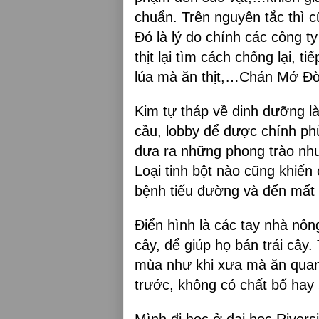
chuẩn. Trên nguyên tắc thì c
Đó là lý do chính các công 
thịt lại tìm cách chống lại, 
lúa mà ăn thịt,…Chán Mớ Đ
Kim tự tháp về dinh dưỡng l
cầu, lobby để được chính ph
đưa ra những phong trào nh
Loại tinh bột nào cũng khiến
bệnh tiểu đường và đến mất t
Điển hình là các tay nhà nông
cây, để giúp họ bán trái cây
mùa như khi xưa mà ăn quan
trước, không có chất bổ hay 
Mình đi học ở đại học Rivers