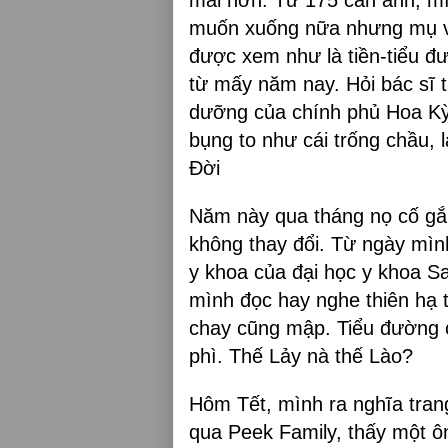
muốn xuống nữa nhưng mụ vợ
được xem như là tiền-tiểu đ
từ mấy năm nay. Hỏi bác sĩ th
dưỡng của chính phủ Hoa Kỳ
bụng to như cái trống chầu,
Đời
Năm này qua tháng nọ cố gắn
không thay đổi. Từ ngày mìn
y khoa của đại học y khoa S
mình đọc hay nghe thiên hạ 
chay cũng mập. Tiểu đường c
phì. Thế Lảy nà thế Lào?
Hôm Tết, mình ra nghĩa tran
qua Peek Family, thấy một ôn