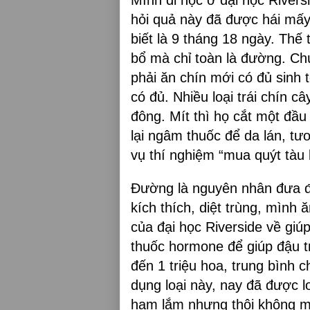
hỏi quả này đã được hái mấy 
biết là 9 tháng 18 ngày. Thế 
bổ mà chỉ toàn là đường. Chú
phải ăn chín mới có đủ sinh 
có đủ. Nhiều loại trái chín câ
đông. Mít thì họ cắt một đầu 
lại ngâm thuốc để da lán, tươ
vụ thí nghiệm “mua quýt tàu
Đường là nguyên nhân đưa đế
kích thích, diệt trùng, mình
của đại học Riverside về giúp
thuốc hormone để giúp đậu tr
đến 1 triệu hoa, trung bình c
dụng loại này, nay đã được 
ham lắm nhưng thôi không mu