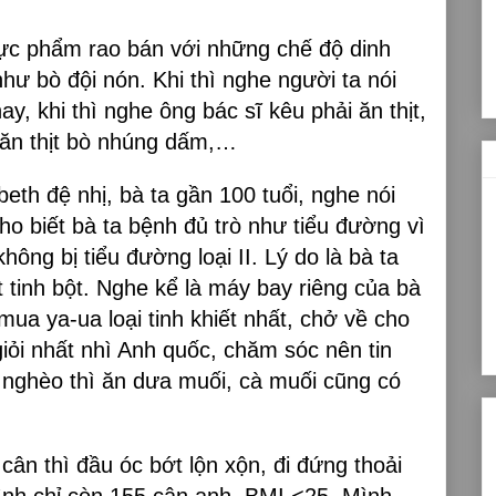
ực phẩm rao bán với những chế độ dinh
hư bò đội nón. Khi thì nghe người ta nói
ay, khi thì nghe ông bác sĩ kêu phải ăn thịt,
hì ăn thịt bò nhúng dấm,…
eth đệ nhị, bà ta gần 100 tuổi, nghe nói
ho biết bà ta bệnh đủ trò như tiểu đường vì
không bị tiểu đường loại II. Lý do là bà ta
t tinh bột. Nghe kể là máy bay riêng của bà
mua ya-ua loại tinh khiết nhất, chở về cho
giỏi nhất nhì Anh quốc, chăm sóc nên tin
 nghèo thì ăn dưa muối, cà muối cũng có
ân thì đầu óc bớt lộn xộn, đi đứng thoải
nh chỉ còn 155 cân anh, BMI <25. Mình