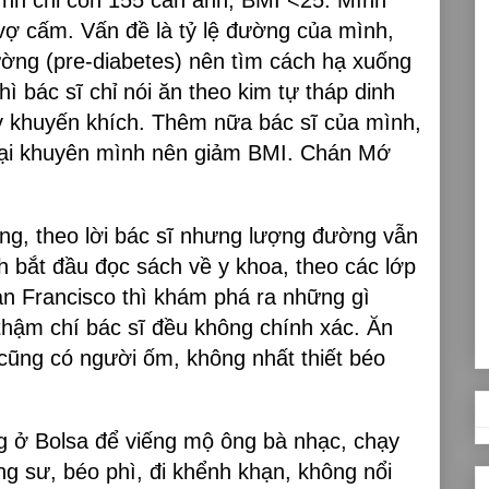
 cấm. Vấn đề là tỷ lệ đường của mình,
ường (pre-diabetes) nên tìm cách hạ xuống
ì bác sĩ chỉ nói ăn theo kim tự tháp dinh
 khuyến khích. Thêm nữa bác sĩ của mình,
 lại khuyên mình nên giảm BMI. Chán Mớ
g, theo lời bác sĩ nhưng lượng đường vẫn
h bắt đầu đọc sách về y khoa, theo các lớp
an Francisco thì khám phá ra những gì
thậm chí bác sĩ đều không chính xác. Ăn
ũng có người ốm, không nhất thiết béo
g ở Bolsa để viếng mộ ông bà nhạc, chạy
g sư, béo phì, đi khểnh khạn, không nổi