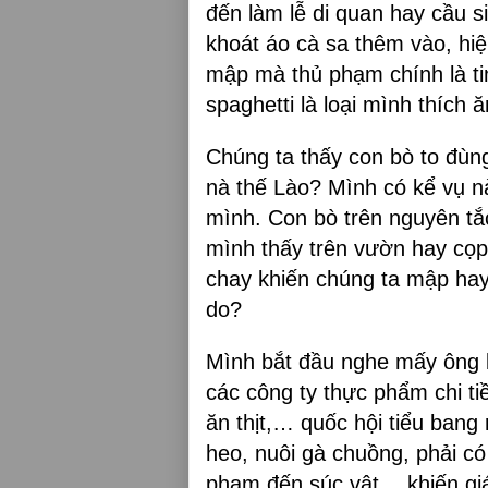
đến làm lễ di quan hay cầu s
khoát áo cà sa thêm vào, hiệ
mập mà thủ phạm chính là ti
spaghetti là loại mình thích 
Chúng ta thấy con bò to đùng
nà thế Lào? Mình có kể vụ nà
mình. Con bò trên nguyên tắ
mình thấy trên vườn hay cọp,
chay khiến chúng ta mập hay 
do?
Mình bắt đầu nghe mấy ông b
các công ty thực phẩm chi ti
ăn thịt,… quốc hội tiểu bang
heo, nuôi gà chuồng, phải có
phạm đến súc vật,…khiến giá 