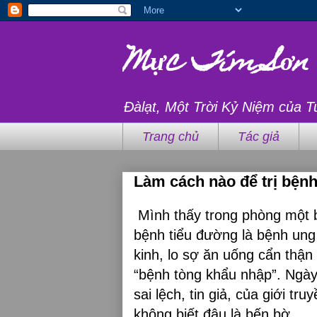
Mực Tím Sơn
Đàlạt, Một Trời Kỷ Niệm của T
Trang chủ
Tác giả
Làm cách nào để trị bện
Mình thấy trong phòng một b
bệnh tiểu đường là bệnh ung
kinh, lo sợ ăn uống cẩn thận
“bệnh tòng khẩu nhập”. Ngày
sai lệch, tin giả, của giới t
không biết đâu là bến bờ.