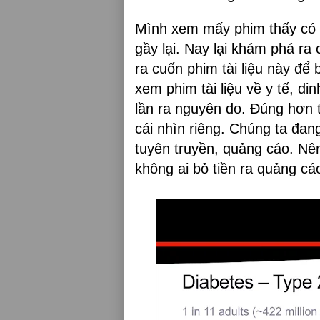
Mình xem mấy phim thấy có l
gầy lại. Nay lại khám phá ra
ra cuốn phim tài liệu này để
xem phim tài liệu về y tế, d
lần ra nguyên do. Đúng hơn t
cái nhìn riêng. Chúng ta đang
tuyên truyền, quảng cáo. Nên
không ai bỏ tiền ra quảng cá