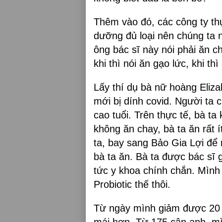
Thêm vào đó, các công ty th
dưỡng đủ loại nên chúng ta n
ông bác sĩ này nói phải ăn ch
khi thì nói ăn gạo lức, khi t
Lấy thí dụ bà nữ hoàng Elizab
mới bị dính covid. Người ta c
cao tuổi. Trên thực tế, bà ta 
không ăn chay, bà ta ăn rất í
ta, bay sang Bảo Gia Lợi để 
bà ta ăn. Bà ta được bác sĩ 
tức y khoa chính chắn. Mình
Probiotic thế thôi.
Từ ngày mình giảm được 20 c
mái hơn. Từ 175 cân anh, mì