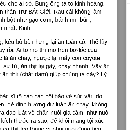
iêu cho ai đó. Bụng ông ta to kinh hoàng,
n thân Trư BÁt Giới. Rau cải không làm
nh bột như gạo cơm, bánh mì, bún,
ăn nhất. Kinh
, kêu bò bò nhưng lại ăn toàn cỏ. Thế lầy
y rồi. Ai tò mò thì mò trên bờ-lốc của
c là ăn chay, ngược lại mấy con coyote
 sư tử, ăn thịt lại gầy, chạy nhanh. Vậy ăn
ăn thịt (chất đạm) giúp chúng ta gầy? Lý
ác sĩ tố cáo các hội bảo vệ súc vật, do
ền, để định hướng dư luận ăn chay, không
 ra đạo luật về chăn nuôi gia cầm, như nuôi
 kích thước ra sao, để khỏi mang tội xúc
cả thịt leo thang vì phải nuôi đúng tiêu