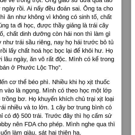
ngày rồi. Ai nấy đều đoán sai. Ông ta cho
thì ăn như không vì không có sinh tố, chất
ng ta đi học, được thầy giảng là trái cây
tố, chất dinh dưỡng còn hái non thì làm gì
y như trái sầu riêng, nay họ hái trước bỏ tủ
rồi lấy chất hoá học bọc lại để khỏi hư. Họ
i lâu ngày, ăn vô rất độc. Mình có kể trong
 bán ở Phước Lộc Thọ”.
n cơ thể béo phì. Nhiều khi họ xịt thuốc
 ăn vào là ngọng. Mình có theo học một lớp
 trồng bơ. Họ khuyến khích chủ trại xịt loại
ái nhiều và to lớn. 1 cây bơ trung bình có
hỉ có độ 500 trái. Trước đây thì họ cấm sử
lobby nên FDA cho phép. Mình nghe qua thì
ốn làm giàu, sát hại thiên hạ.