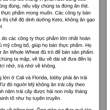
ũng đúng, nếu vậy chúng ta đừng ăn thịt.
ty thực phẩm mong muốn. Các công ty bán
tiếp thị chế độ dinh dưỡng Keto, không ăn gạo
ời
à do các công ty thực phẩm lớn nhất hoàn
ủ mỹ công bố, giúp họ bán thực phẩm. Họ
ư ăn Whole Wheat đủ trò để bán sản phẩm.
 chúng ta mập, về lâu về dài sẽ đưa đến bị
rí nhớ, trả nhớ về không.
 lớn ở Cali và Florida, lobby phải ăn trái
. Từ đó người Mỹ không ăn trái cây theo
h năm trái cây được hái non mấy tháng
sinh tố như họ tuyên truyền.
ide về trồng trọt. Ông giáo sư đưa quả táo