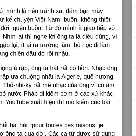
với mình là nên tránh xa, đám bạn mày
cứ kể chuyện Việt Nam, buồn, không thiết
ời, quên buồn. Từ đó mình ít giao tiếp với
 Nhìn lại thì nghe lời ông ta là điều đúng, vì
ặp lại, ít ai ra trường lắm, bỏ học đi làm
áng chiến đâu đó rồi nhậu.
iọng ả rập, ông ta hát rất có hồn. Nhạc ông
-rập ưa chuộng nhất là Algerie, quê hương
ư Thổ-nhỉ-kỳ rất mê nhạc của ông vì có âm
 bỏ nước Pháp đi kiếm cơm ở các xứ khác
hi YouTube xuất hiện thì mò kiếm các bài
ất bài hát “pour toutes ces raisons, je
vợ ông ta qua đời. Các ca từ được sử dụng