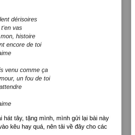
ent dérisoires
 t'en vas
mon, histoire
t encore de toi
'aime
suis venu comme ça
our, un fou de toi
'attendre
'aime
 hát tây, tặng mình, mình gửi lại bài này
vào kêu hay quá, nên tải về đây cho các