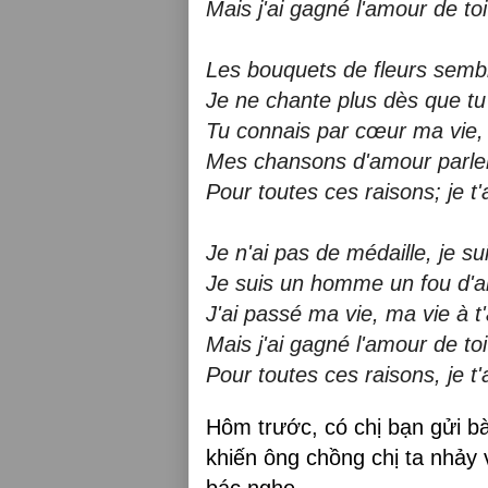
Mais j'ai gagné l'amour de toi
Les bouquets de fleurs sembl
Je ne chante plus dès que tu
Tu connais par cœur ma vie, 
Mes chansons d'amour parlen
Pour toutes ces raisons; je t
Je n'ai pas de médaille, je 
Je suis un homme un fou d'am
J'ai passé ma vie, ma vie à t
Mais j'ai gagné l'amour de toi
Pour toutes ces raisons, je t
Hôm trước, có chị bạn gửi bài
khiến ông chồng chị ta nhảy 
bác nghe.