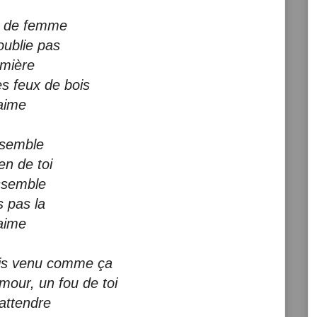
re de femme
oublie pas
umière
s feux de bois
'aime
ensemble
ien de toi
ssemble
s pas la
'aime
suis venu comme ça
our, un fou de toi
'attendre