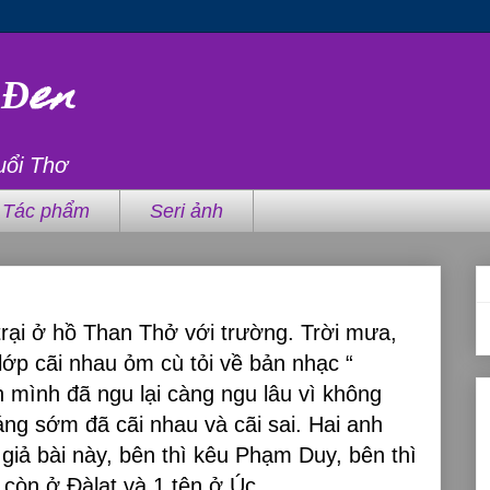
 Đen
uổi Thơ
Tác phẩm
Seri ảnh
rại ở hồ Than Thở với trường. Trời mưa,
 lớp cãi nhau ỏm cù tỏi về bản nhạc “
n mình đã ngu lại càng ngu lâu vì không
sáng sớm đã cãi nhau và cãi sai. Hai anh
 giả bài này, bên thì kêu Phạm Duy, bên thì
 còn ở Đàlạt và 1 tên ở Úc.