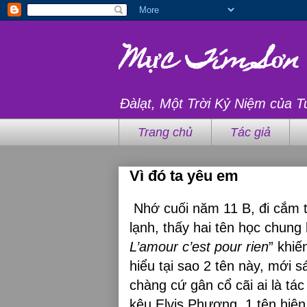
Mực Tím Sơn
Đàlạt, Một Trời Kỷ Niệm của T
Trang chủ
Tác giả
Vì đó ta yêu em
Nhớ cuối năm 11 B, đi cắm t
lạnh, thấy hai tên học chung
L’amour c’est pour rien
” khiế
hiểu tại sao 2 tên này, mới 
chàng cứ gân cổ cãi ai là tác
kêu Elvis Phương. 1 tên hiện