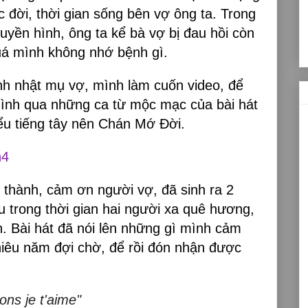
ộc đời, thời gian sống bên vợ ông ta. Trong
truyền hình, ông ta kể bà vợ bị đau hồi còn
quá mình không nhớ bệnh gì.
inh nhật mụ vợ, mình làm cuốn video, để
mình qua những ca từ mộc mạc của bài hát
ểu tiếng tây nên Chán Mớ Đời.
h4
n thành, cảm ơn người vợ, đã sinh ra 2
 trong thời gian hai người xa quê hương,
n. Bài hát đã nói lên những gì mình cảm
hiêu năm đợi chờ, để rồi đón nhận được
ons je t'aime"