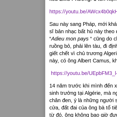
https://youtu.be/AWcx4b0qk
Sau này sang Pháp, mới khám
sĩ bản nhạc bất hủ này theo 
“
Adieu mon pays
“ cũng do c
ruồng bỏ, phải lên tàu, đi đị
giết chết vì chủ trương Alge
này, có ông Albert Camus, k
https://youtu.be/UEpbFM3_l
14 năm trước khi mình đến x
sinh trưởng tại Algérie, mà n
chân đen, ý là những người si
cửa, đất đai của ông bà tổ ti
từ đó, ông không bao giờ đượ