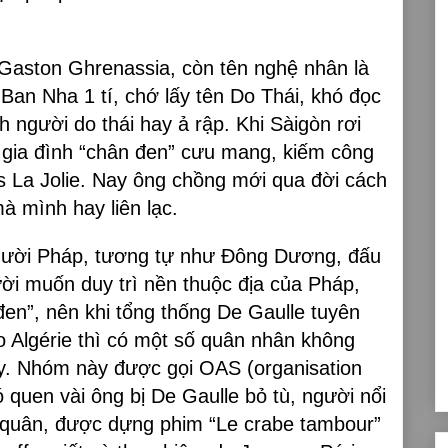
Gaston Ghrenassia, còn tên nghệ nhân là
Ban Nha 1 tí, chớ lấy tên Do Thái, khó đọc
h người do thái hay ả rập. Khi Sàigòn rơi
1 gia đình “chân đen” cưu mang, kiếm công
 La Jolie. Nay ông chồng mới qua đời cách
à mình hay liên lạc.
người Pháp, tương tự như Đông Dương, đấu
ời muốn duy trì nền thuộc địa của Pháp,
en”, nên khi tổng thống De Gaulle tuyên
ho Algérie thì có một số quân nhân không
y. Nhóm này được gọi OAS (organisation
quen vài ông bị De Gaulle bỏ tù, người nổi
ải quân, được dựng phim “Le crabe tambour”