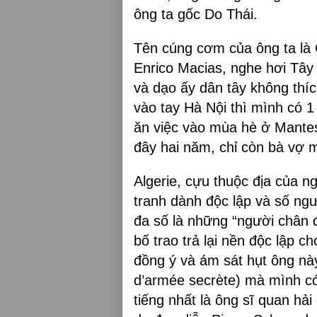
ông ta gốc Do Thái.
Tên cúng cơm của ông ta là 
Enrico Macias, nghe hơi Tây 
và dạo ấy dân tây không thíc
vào tay Hà Nội thì mình có 
ăn việc vào mùa hè ở Mantes
đây hai năm, chỉ còn bà vợ m
Algerie, cựu thuộc địa của 
tranh dành độc lập và số ngư
đa số là những “người chân đ
bố trao trả lại nền độc lập c
đồng ý và ám sát hụt ông nà
d’armée secrète) mà mình có 
tiếng nhất là ông sĩ quan h