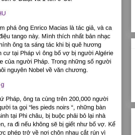
HU
 phá ông Enrico Macias là tác giả, và ca
điệu tango này. Mình thích nhất bản nhạc
hính ông ta sáng tác khi bị quê hương
nh cư tại Pháp vì ông bố vợ bị người Algérie
rie của người Pháp. Trong những số người
hôi nguyên Nobel về văn chương.
-g
ứ Pháp, ông ta cùng trên 200,000 người
gười ta gọi “les pieds noirs “, những bàn
nh tại Phi châu, bị buộc phải bỏ lại nhà
ên, ra đi nếu không sẽ bị giết như bố vợ. Kể
c phép trở về nơi chôn nhau cắt rún vì