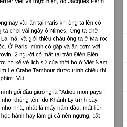
rffer viết và thực hiện, do Jacques Périn
 này vài lần tại Paris khi ông ta lên có
g ta chơi vài ngày ở Nimes. Ông ta chở
 La-mã, và giới thiệu cháu ông ta ở Ma-roc
ốc. Ở Paris, mình có gặp và ăn cơm với
ovin, 2 người có mặt tại trận Điện Biên
c họ kể về lịch sử của thời họ ở Việt Nam
him Le Crabe Tambour được trình chiếu thì
 phim. Vui.
 mình gối đầu giường là “Adieu mon pays “
 nhớ không tên” do Khánh Ly trình bày.
ì nhớ nhà, nhất là mấy năm đầu, mất liên
n học hành hay làm gì cả nên ngưng, cất