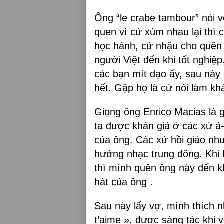
Ông “le crabe tambour” nói 
quen vì cứ xúm nhau lại thì 
học hành, cứ nhậu cho quên đ
người Việt đến khi tốt nghiệp.
các bạn mít dạo ấy, sau này g
hết. Gặp họ là cứ nói làm kh
Giọng ông Enrico Macias là g
ta được khán giả ở các xứ ả
của ông. Các xứ hồi giáo nh
hưởng nhạc trung đông. Khi
thì mình quên ông này đến k
hát của ông .
Sau này lấy vợ, mình thích nh
t’aime », được sáng tác khi 