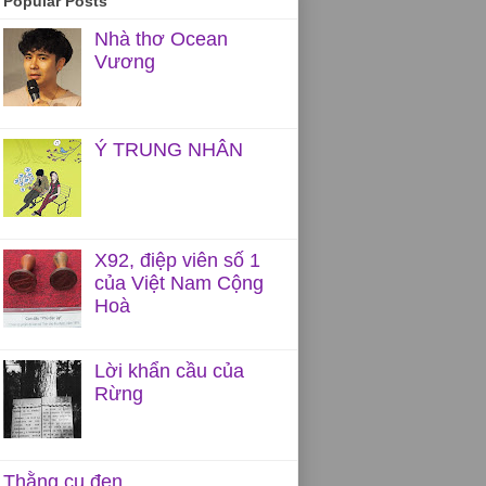
Popular Posts
Nhà thơ Ocean
Vương
Ý TRUNG NHÂN
X92, điệp viên số 1
của Việt Nam Cộng
Hoà
Lời khẩn cầu của
Rừng
Thằng cu đen