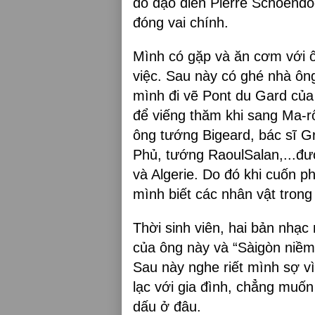
do đạo diễn Pierre Schoendoe
đóng vai chính.
Mình có gặp và ăn cơm với ông
việc. Sau này có ghé nhà ôn
mình đi vẽ Pont du Gard của
để viếng thăm khi sang Ma-r
ông tướng Bigeard, bác sĩ Gr
Phủ, tướng RaoulSalan,...đượ
và Algerie. Do đó khi cuốn p
mình biết các nhân vật trong
Thời sinh viên, hai bản nhạc
của ông này và “Sàigòn niềm
Sau này nghe riết mình sợ v
lạc với gia đình, chẳng muố
dấu ở đâu.