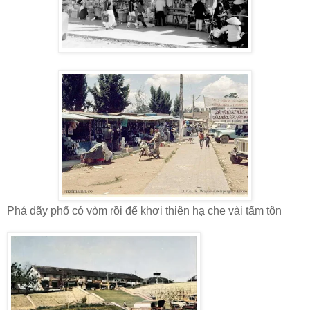
Phá dãy phố có vòm rồi để khơi thiên hạ che vài tấm tôn