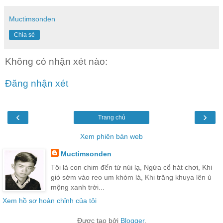
Muctimsonden
Chia sẻ
Không có nhận xét nào:
Đăng nhận xét
‹
›
Trang chủ
Xem phiên bản web
Muctimsonden
Tôi là con chim đến từ núi lạ, Ngứa cổ hát chơi, Khi
gió sớm vào reo um khóm lá, Khi trăng khuya lên ủ
mộng xanh trời...
Xem hồ sơ hoàn chỉnh của tôi
Được tạo bởi
Blogger
.