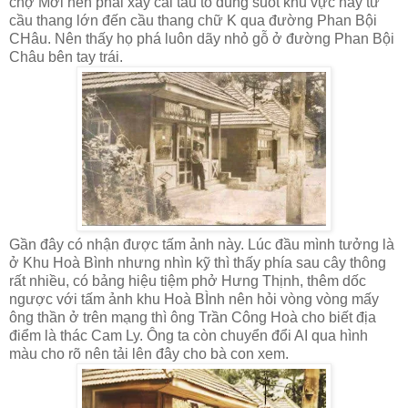
chợ Mới nên phải xây cái tấu to đùng suốt khu vực này từ
cầu thang lớn đến cầu thang chữ K qua đường Phan Bội
CHâu. Nên thấy họ phá luôn dãy nhỏ gỗ ở đường Phan Bội
Châu bên tay trái.
Gần đây có nhận được tấm ảnh này. Lúc đầu mình tưởng là
ở Khu Hoà Bình nhưng nhìn kỹ thì thấy phía sau cây thông
rất nhiều, có bảng hiệu tiệm phở Hưng Thịnh, thêm dốc
ngược với tấm ảnh khu Hoà BÌnh nên hỏi vòng vòng mấy
ông thần ở trên mạng thì ông Trần Công Hoà cho biết địa
điểm là thác Cam Ly. Ông ta còn chuyển đổi AI qua hình
màu cho rõ nên tải lên đây cho bà con xem.