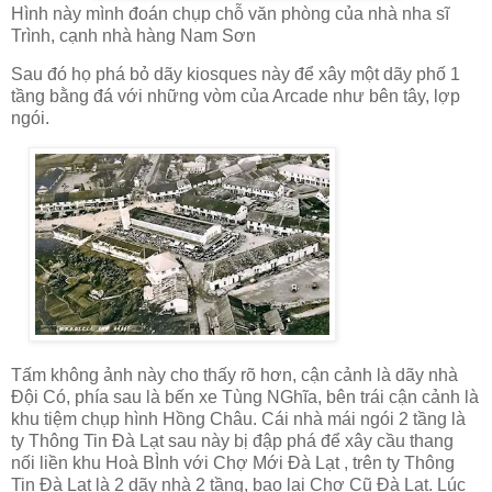
Hình này mình đoán chụp chỗ văn phòng của nhà nha sĩ
Trình, cạnh nhà hàng Nam Sơn
Sau đó họ phá bỏ dãy kiosques này để xây một dãy phố 1
tầng bằng đá với những vòm của Arcade như bên tây, lợp
ngói.
Tấm không ảnh này cho thấy rõ hơn, cận cảnh là dãy nhà
Đội Có, phía sau là bến xe Tùng NGhĩa, bên trái cận cảnh là
khu tiệm chụp hình Hồng Châu. Cái nhà mái ngói 2 tầng là
ty Thông Tin Đà Lạt sau này bị đập phá để xây cầu thang
nối liền khu Hoà BÌnh với Chợ Mới Đà Lạt , trên ty Thông
Tin Đà Lạt là 2 dãy nhà 2 tầng, bao lại Chợ Cũ Đà Lạt. Lúc