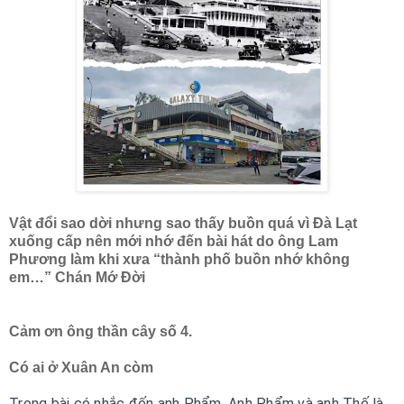
Vật đổi sao dời nhưng sao thấy buồn quá vì Đà Lạt
xuống cấp nên mới nhớ đến bài hát do ông Lam
Phương làm khi xưa “thành phố buồn nhớ không
em…” Chán Mớ Đời
Cảm ơn ông thần cây số 4.
Có ai ở Xuân An còm
Trong bài có nhắc đến anh Phẩm, Anh Phẩm và anh Thế là