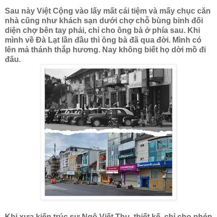
Sau này Việt Cộng vào lấy mất cái tiệm và mấy chục căn
nhà cũng như khách sạn dưới chợ chỗ bùng binh đối
diện chợ bên tay phải, chỉ cho ông bà ở phía sau. Khi
mình về Đà Lạt lần đầu thì ông bà đã qua đời. Mình có
lên mả thánh thắp hương. Nay không biết họ dời mồ đi
đâu.
Khi xưa kiến trúc sư Ngô Viết Thụ, thiết kế, chỉ cho phép