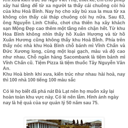
xây hai tầng để từ xa người ta thấy cái chuông còi hù
của khu Hoà Bình. Nay họ cho xây bú xua la mua từ xa
không còn thấy cái tháp chuông còi hụ nữa. Sau 63,
ông Nguyễn Linh Chiểu, chơi cha thiên hạ xây khách
sạn Mộng Đẹp cao thêm một tầng nên chận hết. Từ khu
Hoa Bình không nhìn thấy hồ Xuân Hương và từ hồ
Xuân Hương cũng không thấy khu Hoà BÌnh. Phía trên
thấy nóc nhà khu Hoà Bình chỗ bánh mì Vĩnh Chấn và
Đức Xương long, cùng một loại gạch, màu và độ cao
như nhau. Chỗ ngân hàng Sacombank là tiệm bánh mì
Vĩnh Chấn cũ. Tiệm Pizza là tiệm thuốc Tây Nguyễn Văn
An.
Khu Hoà bình khi xưa, kiến trúc như nhau hài hoà, nay
thì 100 nhà 100 tiếng 100 màu sắc
Có lẻ họ biết đã phá nát Đà Lạt nên họ muốn xây lại
hoàn toàn khu vực này. Có lẻ nên lắm. Hình ảnh ngày
nay là hệ quả của sự quản lý 50 năm sau 75.