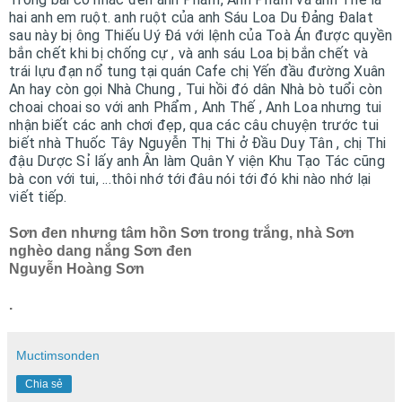
hai anh em ruột. anh ruột của anh Sáu Loa Du Đảng Đalat
sau này bị ông Thiếu Uý Đá với lệnh của Toà Án được quyền
bắn chết khi bị chống cự , và anh sáu Loa bị bắn chết và
trái lựu đạn nổ tung tại quán Cafe chị Yến đầu đường Xuân
An hay còn gọi Nhà Chung , Tui hồi đó dân Nhà bò tuổi còn
choai choai so với anh Phẩm , Anh Thế , Anh Loa nhưng tui
nhận biết các anh chơi đẹp, qua các câu chuyện trước tui
biết nhà Thuốc Tây Nguyễn Thị Thi ở Đầu Duy Tân , chị Thi
đậu Dược Sỉ lấy anh Ân làm Quân Y viện Khu Tạo Tác cũng
bà con với tui, ...thôi nhớ tới đâu nói tới đó khi nào nhớ lại
viết tiếp.
Sơn đen nhưng tâm hồn Sơn trong trắng, nhà Sơn
nghèo dang nắng Sơn đen
Nguyễn Hoàng Sơn
.
Muctimsonden
Chia sẻ