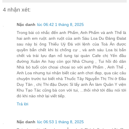
4 nhận xét:
Nặc danh
lúc 06:42 1 tháng 8, 2025
Trong bài có nhắc đến anh Phẩm, Anh Phẩm và anh Thế là
hai anh em ruột. anh ruột của anh Sáu Loa Du Đảng Đalat
sau này bị ông Thiếu Uý Đá với lệnh của Toà Án được
quyền bắn chết khi bị chống cự , và anh sáu Loa bị bắn
chết và trái lựu đạn nổ tung tại quán Cafe chị Yến đầu
đường Xuân An hay còn gọi Nhà Chung , Tui hồi đó dân
Nhà bò tuổi còn choai choai so với anh Phẩm , Anh Thế ,
Anh Loa nhưng tui nhận biết các anh chơi đẹp, qua các câu
chuyện trước tui biết nhà Thuốc Tây Nguyễn Thị Thi ở Đầu
Duy Tân , chị Thi đậu Dược Sỉ lấy anh Ân làm Quân Y viện
Khu Tạo Tác cũng bà con với tui, ...thôi nhớ tới đâu nói tới
đó khi nào nhớ lại viết tiếp.
Trả lời
Nặc danh
lúc 06:53 1 tháng 8, 2025