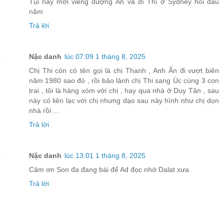
Tụi này mới viếng dượng Ân và dì Thí ở Sydney hồi đầu
năm
Trả lời
Nặc danh
lúc 07:09 1 tháng 8, 2025
Chị Thi còn có tên gọi là chị Thanh , Anh Ân đi vượt biên
năm 1980 sao đó , rồi bảo lảnh chị Thi sang Úc cùng 3 con
trai , tôi là hàng xóm với chị , hay qua nhà ở Duy Tân , sau
này có liên lạc với chị nhưng dạo sau này hình như chị dọn
nhà rồi ...
Trả lời
Nặc danh
lúc 13:01 1 tháng 8, 2025
Cảm ơn Son đa đang bài để Ad đọc nhớ Dalat xưa
Trả lời