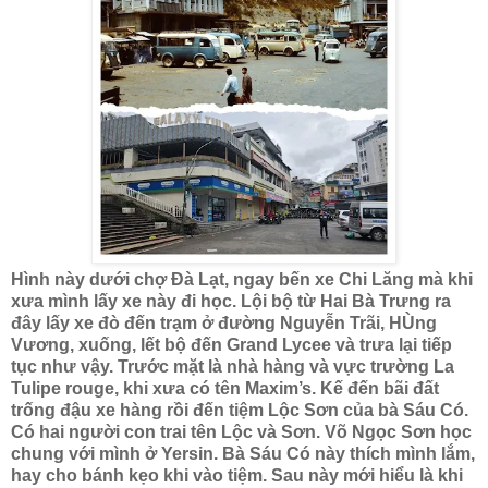
Hình này dưới chợ Đà Lạt, ngay bến xe Chi Lăng mà khi
xưa mình lấy xe này đi học. Lội bộ từ Hai Bà Trưng ra
đây lấy xe đò đến trạm ở đường Nguyễn Trãi, HÙng
Vương, xuống, lết bộ đến Grand Lycee và trưa lại tiếp
tục như vậy. Trước mặt là nhà hàng và vực trường La
Tulipe rouge, khi xưa có tên Maxim’s. Kế đến bãi đất
trống đậu xe hàng rồi đến tiệm Lộc Sơn của bà Sáu Có.
Có hai người con trai tên Lộc và Sơn. Võ Ngọc Sơn học
chung với mình ở Yersin. Bà Sáu Có này thích mình lắm,
hay cho bánh kẹo khi vào tiệm. Sau này mới hiểu là khi