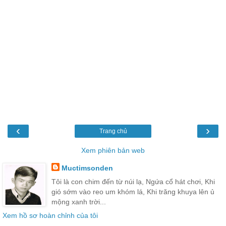
‹
›
Trang chủ
Xem phiên bản web
Muctimsonden
Tôi là con chim đến từ núi lạ, Ngứa cổ hát chơi, Khi
gió sớm vào reo um khóm lá, Khi trăng khuya lên ủ
mộng xanh trời...
Xem hồ sơ hoàn chỉnh của tôi