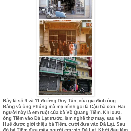
Đây là số 9 và 11 đường Duy Tân, của gia đình ông
Đàng và ông Phúng mà mẹ mình gọi là Cậu bà con. Hai
người này là em ruột của bà Võ Quang Tiềm. Khi xưa,
ông Tiềm vào Đà Lạt trước, làm nghề thợ may, sau về
Huế được giới thiệu bà Tiềm, cưới đưa vào Đà Lạt. Sau
đó bà Tiềm đưa mấy người em vào Đà Lạt. Khởi đầu làm