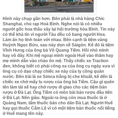
Hình này chụp gần hơn. Bên phải là nhà hàng Chic
Shanghai, chủ rạp Hoà Bình. Nghe nói là có nhiều
người gốc hoa thầu xây lại hội trường hòa Bình. Tin này
có thể khả tín vì người Tàu đều có bang người Hoa.
Làm ăn họ tính toán với nhau. Bên cạnh là tiệm vàng
Huỳnh Ngọc Bửu, sau này dọn về Sàigòn. Kế đó là tiệm
Vĩnh Hưng của ông bà Võ Quang Tiềm. Hồi nhỏ mình
hay vô đây. Khi mệ ngoại mình ngoài Huế vào thăm hay
mẹ mình dẫn vào chào ôn mệ. Thấy chiếc xe Traction
đen, không biết có phải công xa của ông cụ ngày xưa vì
ông cụ có dạo chạy chiếc xe này của ty công quản
nước. Bên trái là xe Simca trắng bị che khuất, kế đến là
chiếc xe chở mấy lu rượu của ông bà Tiềm. Cậu gì quên
tên làm tài xế hay chở rượu đi giao cho các tiệm bán
rượu ở Đà Lạt. Ông Tiềm có môn bài bán rượu đầu tiên
ở Đà Lạt. Nên giàu. Ngoài ra ông còn mua thuốc lá ở
Quảng Nam, tẩm thuốc bán cho dân Đà Lạt. Người Huế
hay gọi thuốc Cẩm Lệ vì có một tiệm bán thuốc nổi tiếng
ở Huế mang tên này.