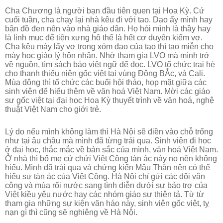
Cha Chương là người bạn đầu tiên quen tại Hoa Kỳ. Cứ
cuối tuần, cha chạy lại nhà kêu đi với tao. Dạo ấy mình hay
bận đồ đen nên vào nhà giáo dân. Họ hỏi mình là thầy hay
là linh mục để tiện xưng hô thế là hết cơ duyên kiếm vợ.
Cha kêu mày lấy vợ trong xóm đạo của tao thì tao miễn cho
mày học giáo lý hôn nhân. Nhờ tham gia LVO mà mình trở
về nguồn, tìm sách báo việt ngữ để đọc. LVO tổ chức trại hè
cho thanh thiếu niên gốc việt tại vùng Đông BẮc, và Cali.
Mùa đông thì tổ chức các buổi hội thảo, họp mặt giữa các
sinh viên để hiểu thêm về văn hoá Việt Nam. Mời các giáo
sư gốc việt tại đại học Hoa Kỳ thuyết trình về văn hoá, nghệ
thuật Việt Nam cho giới trẻ.
Lý do nếu mình không làm thì Hà Nội sẽ điền vào chỗ trống
như tại âu châu mà mình đã từng trải qua. Sinh viên đi học
ở đại học, thắc mắc về bản sắc của mình, văn hoá Việt Nam.
Ở nhà thì bố mẹ cứ chửi Việt Cộng tàn ác này nọ nên không
hiểu. Mình đã trải qua và chứng kiến Mậu Thân nên có thể
hiểu sự tàn ác của Việt Cộng. Hà Nội chỉ gửi các đội văn
công và múa rối nước sang tình diễn dưới sự bảo trợ của
Việt kiều yêu nước hay các nhóm giáo sư thiên tả. Từ từ
tham gia những sự kiện văn háo này, sinh viên gốc việt, tỵ
nạn gì thì cũng sẽ nghiêng về Hà Nội.