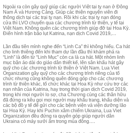
Ngoài ra còn gây quỹ giúp các người Việt tại tỵ nan ở Đông
Nam Á và Hương Cảng. Giúp các thiện nguyện viên đi
thông dịch tại các trại tỵ nạn. Rồi khi các trại tỵ nạn đóng
cửa thì LVO chuyển qua các chương trình từ thiện, y tế tại
Việt Nam. Không quên các chương trình giúp đỡ tại Hoa Kỳ.
Điển hình trận bão lụt Katrina, nạn dịch Covid 2019,…
Lần đầu tiên mình nghe đến “Linh Ca” thì không hiểu. Ca hát
cho linh thiêng đến khi tham dự lần đầu thì khám phá ra
“Linh” là đến từ “Linh Mục” còn ca là ca hát. Một nhóm linh
mục bận áo dài do giáo dân thiết kế, lên sân khấu hát gây
quỹ cho các chương trình từ thiện ở Việt Nam. Lua Viet
Organization gây quỹ cho các chương trình riêng của tổ
chức nhưng cũng không quên đóng góp cho các chương
trình từ thiện khác, tổ chức khác tại Hoa Kỳ như cứu trợ các
nạn nhân của Katrina, hay trong thời gian dịch Covid 2019,
trong khi mọi người lo sợ, cha Chương cùng các thân hữu
đã đứng ra kêu gọi mọi người may khẩu trang, khẩu diện và
các bộ đồ y tế để gửi cho các bệnh viện và viện dưỡng lão
tại Hoa Kỳ. Hay khi Puchin xâm chiếm Ukraina, Lua Viet
Organization đều đứng ra quyên góp giúp người dân
Ukraina có máy sưởi ấm trong mùa đông….