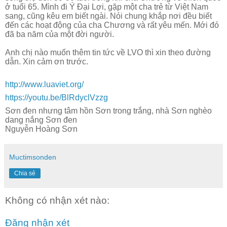
ở tuổi 65. Mình đi Ý Đại Lợi, gặp một cha trẻ từ Việt Nam
sang, cũng kêu em biết ngài. Nói chung khắp nơi đều biết
đến các hoạt động của cha Chương và rất yêu mến. Mới đó
đã ba năm của một đời người.
Anh chị nào muốn thêm tin tức về LVO thì xin theo đường
dẫn. Xin cảm ơn trước.
http://www.luaviet.org/
https://youtu.be/BlRdyclVzzg
Sơn đen nhưng tâm hồn Sơn trong trắng, nhà Sơn nghèo
dang nắng Sơn đen
Nguyễn Hoàng Sơn
Muctimsonden
Chia sẻ
Không có nhận xét nào:
Đăng nhận xét