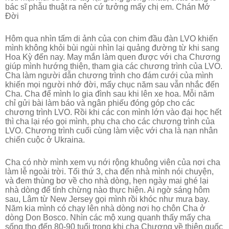
bác sĩ phẫu thuật ra nên cứ tưởng mấy chị em. Chán Mớ
Đời
Hôm qua nhìn tấm di ảnh của con chim đầu đàn LVO khiến
mình không khỏi bùi ngùi nhìn lại quảng đường từ khi sang
Hoa Kỳ đến nay. May mắn làm quen được với cha Chương
giúp mình hướng thiện, tham gia các chương trình của LVO.
Cha làm người dẫn chương trình cho đám cưới của mình
khiến mọi người nhớ đời, mấy chục năm sau vẫn nhắc đến
Cha. Cha để mình lo gia đình sau khi lên xe hoa. Mỗi năm
chỉ gửi bài làm báo và ngân phiếu đóng góp cho các
chương trình LVO. Rồi khi các con mình lớn vào đại học hết
thì cha lại réo gọi mình, phụ cha cho các chương trình của
LVO. Chương trình cuối cùng làm việc với cha là nạn nhân
chiến cuộc ở Ukraina.
Cha có nhờ mình xem vụ nới rộng khuông viên của nơi cha
làm lễ ngoài trời. Tối thứ 3, cha đến nhà mình nói chuyện,
và đem thùng bơ về cho nhà dòng, hẹn ngày mai ghé lại
nhà dòng để tính chừng nào thực hiện. Ai ngờ sáng hôm
sau, Lâm từ New Jersey gọi mình rồi khóc như mưa bay.
Năm kia mình có chạy lên nhà dòng nơi họ chôn Cha ở
dòng Don Bosco. Nhìn các mộ xung quanh thấy mấy cha
sống thọ đến 80-90 tuổi trong khi cha Chương về thiên quốc