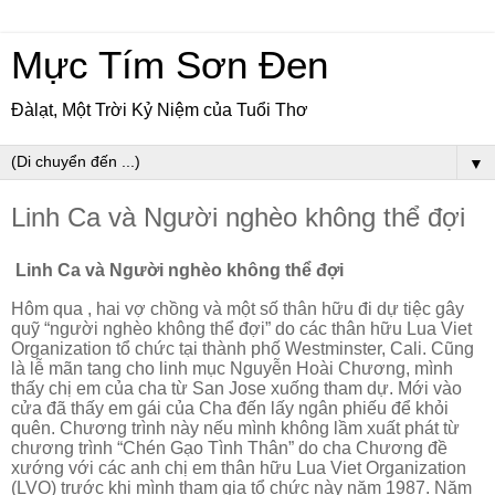
Mực Tím Sơn Đen
Đàlạt, Một Trời Kỷ Niệm của Tuổi Thơ
▼
Linh Ca và Người nghèo không thể đợi
Linh Ca và Người nghèo không thể đợi
Hôm qua , hai vợ chồng và một số thân hữu đi dự tiệc gây
quỹ “người nghèo không thể đợi” do các thân hữu Lua Viet
Organization tổ chức tại thành phố Westminster, Cali. Cũng
là lễ mãn tang cho linh mục Nguyễn Hoài Chương, mình
thấy chị em của cha từ San Jose xuống tham dự. Mới vào
cửa đã thấy em gái của Cha đến lấy ngân phiếu để khỏi
quên. Chương trình này nếu mình không lầm xuất phát từ
chương trình “Chén Gạo Tình Thân” do cha Chương đề
xướng với các anh chị em thân hữu Lua Viet Organization
(LVO) trước khi mình tham gia tổ chức này năm 1987. Năm