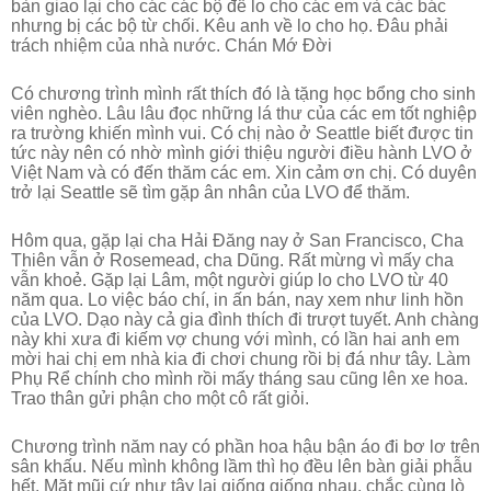
bàn giao lại cho các các bộ để lo cho các em và các bác
nhưng bị các bộ từ chối. Kêu anh về lo cho họ. Đâu phải
trách nhiệm của nhà nước. Chán Mớ Đời
Có chương trình mình rất thích đó là tặng học bổng cho sinh
viên nghèo. Lâu lâu đọc những lá thư của các em tốt nghiệp
ra trường khiến mình vui. Có chị nào ở Seattle biết được tin
tức này nên có nhờ mình giới thiệu người điều hành LVO ở
Việt Nam và có đến thăm các em. Xin cảm ơn chị. Có duyên
trở lại Seattle sẽ tìm gặp ân nhân của LVO để thăm.
Hôm qua, gặp lại cha Hải Đăng nay ở San Francisco, Cha
Thiên vẫn ở Rosemead, cha Dũng. Rất mừng vì mấy cha
vẫn khoẻ. Gặp lại Lâm, một người giúp lo cho LVO từ 40
năm qua. Lo việc báo chí, in ấn bán, nay xem như linh hồn
của LVO. Dạo này cả gia đình thích đi trượt tuyết. Anh chàng
này khi xưa đi kiếm vợ chung với mình, có lần hai anh em
mời hai chị em nhà kia đi chơi chung rồi bị đá như tây. Làm
Phụ Rể chính cho mình rồi mấy tháng sau cũng lên xe hoa.
Trao thân gửi phận cho một cô rất giỏi.
Chương trình năm nay có phần hoa hậu bận áo đi bơ lơ trên
sân khấu. Nếu mình không lầm thì họ đều lên bàn giải phẫu
hết. Mặt mũi cứ như tây lại giống giống nhau, chắc cùng lò