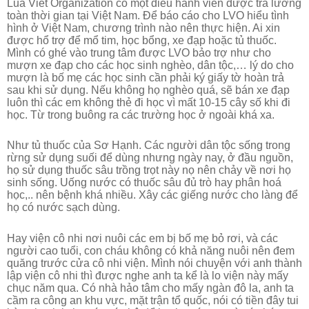
Lua Viet Organization có một điều hành viên được trả lương
toàn thời gian tại Việt Nam. Để báo cáo cho LVO hiểu tình
hình ở Việt Nam, chương trình nào nên thực hiện. Ai xin
được hổ trợ để mổ tim, học bổng, xe đạp hoặc tủ thuốc.
Mình có ghé vào trung tâm được LVO bảo trợ như cho
mượn xe đạp cho các học sinh nghèo, dân tộc,… lý do cho
mượn là bố mẹ các học sinh cần phải ký giấy tờ hoàn trả
sau khi sử dụng. Nếu không họ nghèo quá, sẽ bán xe đạp
luôn thì các em không thẻ đi học vì mất 10-15 cây số khi đi
học. Từ trong buông ra các trường học ở ngoài khá xa.
Như tủ thuốc của Sơ Hạnh. Các người dân tộc sống trong
rừng sử dụng suối để dùng nhưng ngày nay, ở đầu nguồn,
họ sử dụng thuốc sâu trồng trọt này nọ nên chảy về nơi họ
sinh sống. Uống nước có thuốc sâu đủ trò hay phân hoá
học,.. nên bệnh khá nhiều. Xây các giếng nước cho làng để
họ có nước sạch dùng.
Hay viện cô nhi nơi nuôi các em bị bố mẹ bỏ rơi, và các
người cao tuổi, con cháu không có khả năng nuôi nên đem
quăng trước cửa cô nhi viện. Mình nói chuyện với anh thành
lập viện cô nhi thì được nghe anh ta kể là lo viện này mấy
chục năm qua. Có nhà hảo tâm cho mấy ngàn đô la, anh ta
cầm ra công an khu vực, mặt trận tổ quốc, nói có tiền đây tui