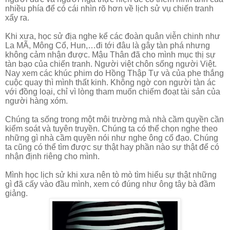
nhiều phía để có cái nhìn rõ hơn về lịch sử vụ chiến tranh
xẩy ra.
Khi xưa, học sử địa nghe kể các đoàn quân viễn chinh như
La MÃ, Mông Cổ, Hun,…đi tới đâu là gây tàn phá nhưng
không cảm nhận được. Mậu Thân đã cho mình mục thị sự
tàn bạo của chiến tranh. Người việt chôn sống người Việt.
Nay xem các khúc phim do Hồng Thập Tự và của phe thắng
cuộc quay thì mình thất kinh. Không ngờ con người tàn ác
với đồng loại, chỉ vì lòng tham muốn chiếm đoạt tài sản của
người hàng xóm.
Chúng ta sống trong một môi trường mà nhà cầm quyền cần
kiểm soát và tuyên truyền. Chúng ta có thể chọn nghe theo
những gì nhà cầm quyền nói như nghe ông cố đạo. Chúng
ta cũng có thể tìm được sự thật hay phần nào sự thật để có
nhận định riêng cho mình.
Mình học lịch sử khi xưa nên tò mò tìm hiểu sự thật những
gì đã cấy vào đầu mình, xem có đúng như ông tây bà đầm
giảng.