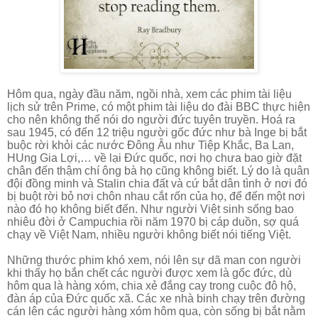
Hôm qua, ngày đầu năm, ngồi nhà, xem các phim tài liệu
lịch sử trên Prime, có một phim tài liệu do đài BBC thực hiện
cho nên không thể nói do người đức tuyên truyền. Hoá ra
sau 1945, có đến 12 triệu người gốc đức như bà Inge bị bắt
buộc rời khỏi các nước Đông Âu như Tiệp Khắc, Ba Lan,
HUng Gia Lợi,… về lại Đức quốc, nơi họ chưa bao giờ đặt
chân đến thậm chí ông bà họ cũng không biết. Lý do là quân
đội đồng minh và Stalin chia đất và cứ bắt dân tình ở nơi đó
bị buột rời bỏ nơi chôn nhau cắt rốn của họ, để đến một nơi
nào đó họ không biết đến. Như người Việt sinh sống bao
nhiêu đời ở Campuchia rồi năm 1970 bị cáp duồn, sợ quá
chạy về Việt Nam, nhiều người không biết nói tiếng Việt.
Những thước phim khó xem, nói lên sự dã man con người
khi thấy họ bắn chết các người được xem là gốc đức, dù
hôm qua là hàng xóm, chia xẻ đắng cay trong cuộc đô hộ,
đàn áp của Đức quốc xã. Các xe nhà binh chạy trên đường
cán lên các người hàng xóm hôm qua, còn sống bị bắt nằm