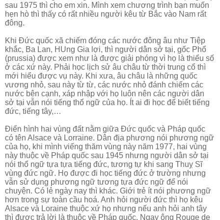
sau 1975 thì cho em xin. Mình xem chương trình bạn muốn
hẹn hò thì thấy có rất nhiều người kêu từ Bắc vào Nam rất
đông.
Khi Đức quốc xã chiếm đóng các nước đông âu như Tiệp
khắc, Ba Lan, HUng Gia lợi, thì người dân sở tại, gốc Phổ
(prussia) được xem như là được giải phóng vì họ là thiểu số
ở các xứ này. Phải học lịch sử âu châu từ thời trung cổ thì
mới hiểu được vụ này. Khi xưa, âu châu là những quốc
vương nhỏ, sau này từ từ, các nước nhỏ đánh chiếm các
nước bên cạnh, xáp nhập với họ luôn nên các người dân
sở tại vẫn nói tiếng thổ ngữ của họ. Ít ai đi học để biết tiếng
đức, tiếng tây,…
Điển hình hai vùng đất nằm giữa Đức quốc và Pháp quốc
có tên Alsace và Lorraine. Dân địa phương nói phương ngữ
của họ, khi mình viếng thăm vùng này năm 1977, hai vùng
này thuộc về Pháp quốc sau 1945 nhưng người dân sở tại
nói thổ ngữ tựa tựa tiếng đức, tương tự khi sang Thuỵ Sĩ
vùng đức ngữ. Họ được đi học tiếng đức ở trường nhưng
vẫn sử dụng phương ngữ tương tựa đức ngữ để nói
chuyện. Có lẻ ngày nay thì khác. Giới trẻ ít nói phương ngữ
hơn trong sự toàn cầu hoá. Anh hỏi người đức thì họ kêu
Alsace và Loraine thuộc xứ họ nhưng nếu anh hỏi anh tây
thì được trả lời là thuộc về Pháp quốc. Ngay ông Rouge de