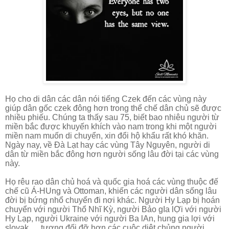
Họ cho di dân các dân nói tiếng Czek đến các vùng này
giúp dân gốc czek đông hơn trong thể chế dân chủ sẽ được
nhiều phiếu. Chúng ta thấy sau 75, biết bao nhiêu người từ
miền bắc được khuyến khích vào nam trong khi một người
miền nam muốn di chuyển, xin đổi hộ khẩu rất khó khăn.
Ngày nay, về Đà Lạt hay các vùng Tây Nguyên, người di
dân từ miền bắc đông hơn người sống
lâu đời
tại các vùng
này.
Họ rêu rao dân chủ hoá và quốc gia hoá các vùng thuộc đế
chế cũ Á-HUng và Ottoman, khiến các người dân sống lâu
đời bị bứng nhổ chuyển đi nơi khác. Người Hy Lạp bị hoán
chuyển với người Thổ Nhĩ Kỳ, người Bảo gIa lỢi với người
Hy Lạp, người Ukraine với người Ba lAn, hung gia lợi với
slovak,… tương đối đỡ hơn các cuộc diệt chủng người