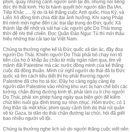
phim, quay những cảnh người sinh tại đó,
nhưng nói tiếng
đức thì thất kinh. Họ
bị hành quyết bởi người dân Ba lAn,
Tiệp Khắc ,… lý do là kẻ thắng cuộc Anh quốc, Hoa Kỳ, và
Liên Xô đồng tình chia đất đai ảnh hưởng. Khi sang Pháp
thì mình mới nghe đến các trại tập trung do Đức quốc Xã
thành lập để nhốt và sát hại các người gốc Do Thái trong
thời đệ nhị thế chiến. Đọc Quần Đảo Ngục Tù thì mới thấu
hiểu những trại cải tạo tại Việt Nam.
Chúng ta thường nghe kể là Đức quốc xã tàn ác, đầy đoạ
người Do Thái. Khiến người Do Thái phải bỏ chạy nơi tổ
tiên của họ ở khắp âu châu từ mấy ngàn năm qua, tìm về
mảnh đất Palestine mà các nước đồng minh của kẻ thắng
cuộc đã đồng thuận. Mình cứ nghĩ người do thái đã bị Đức
quốc xã tìm cách tiêu diệt thì họ phải thương người
Palestine đã cho họ tá túc. Đây họ càng ngày càng ép
người dân Palestine vào những khu vực bị hạn chế bởi các
tường, chận đứng đường kinh tế, phải làm cu li cho người
Do Thái, phải xin phép hàng ngày qua biên giới để kiếm
chút tiền nuôi gia đình trong sự nhịn nhục. Hôm trước, có 1
ông thần tải một khúc phim quay cảnh lính do thái rút quân
về từ Gaza, bị dân do thái chận đường lại chửi, hỏi đã giết
bao nhiêu người vô tội.
Chúng ta thường nghe lịch sử do người thắng cuộc viết nên