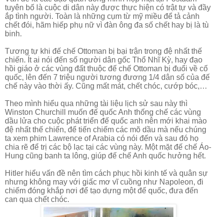
tuyên bố là cuộc di dân này được thực hiện có trật tự và đầy
ắp tình người. Toàn là những cụm từ mỹ miều để tả cảnh
chết đói, hãm hiếp phụ nữ vì đàn ông đa số chết hay bị là tù
binh.
Tương tự khi đế chế Ottoman bị bại trận trong đệ nhất thế
chiến. Ít ai nói đến số người dân gốc Thổ Nhĩ Kỳ, hay đạo
hồi giáo ở các vùng đất thuộc đế chế Ottoman bị đuổi về cố
quốc, lên đến 7 triệu người tương đương 1/4 dân số của đế
chế này vào thời ấy. Cũng mất mát, chết chóc, cướp bóc,…
Theo mình hiểu qua những tài liệu lịch sử sau này thì
Winston Churchill muốn đế quốc Anh thống chế các vùng
dầu lửa cho cuộc phát triển đế quốc anh nên mới khai mào
đệ nhất thế chiến, để tiến chiếm các mõ dầu mà nếu chúng
ta xem phim Lawrence of Arabia có nói đến và sau đó họ
chia rẽ để trị các bộ lạc tại các vùng này. Một mặt đế chế Áo-
Hung cũng banh ta lông, giúp đế chế Anh quốc hưởng hết.
Hitler hiểu vấn đề nên tìm cách phục hồi kinh tế và quân sự
nhưng không may với giấc mơ vĩ cuồng như Napoleon, đi
chiếm đóng khắp nơi để tạo dựng một đế quốc, đưa đến
can qua chết chóc.