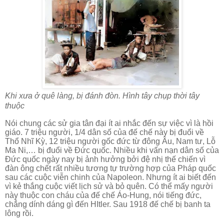
Khi xưa ở quê làng, bị đánh đòn. Hình tây chụp thời tây
thuộc
Nói chung các sử gia tân đại ít ai nhắc đến sự việc vì là hồi
giáo. 7 triệu người, 1/4 dân số của đế chế này bị đuổi về
Thổ Nhĩ Kỳ, 12 triệu người gốc đức từ đông Âu, Nam tư, Lỗ
Ma Ni,… bị đuổi về Đức quốc. Nhiều khi vấn nạn dân số của
Đức quốc ngày nay bị ảnh hưởng bởi đệ nhị thế chiến vì
đàn ông chết rất nhiều tương tự trường hợp của Pháp quốc
sau các cuộc viễn chinh của Napoleon. Nhưng ít ai biết đến
vì kẻ thắng cuộc viết lịch sử và bỏ quên. Có thể mấy người
này thuộc con cháu của đế chế Áo-Hung, nói tiếng đức,
chẳng dính dáng gì đến HItler. Sau 1918 đế chế bị banh ta
lông rồi.