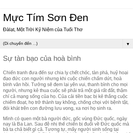
Mực Tím Sơn Đen
Đàlạt, Một Trời Kỷ Niệm của Tuổi Thơ
▼
Sự tàn bạo của hoà bình
Chiến tranh đưa đến sự chia ly chết chóc, tàn phá, huỷ hoại
đạo đức con người nhưng khi cuộc chiến chấm dứt, hoà
bình vãn hồi. Tưởng sẽ đem lại yên vui, thanh bình cho mọi
người, nhưng kẻ thua cuộc sẽ phải trả một giá rất đắt, thậm
chí cả mạng sống của họ. Của cải tiền bạc bị kẻ thắng cuộc
chiếm đoạt, họ trở thành tay không, chống chọi với bệnh tật,
đói khát trên con đường lưu vong, xa nơi họ sinh ra.
Mình có quen một bà người đức, gốc vùng Đức quốc, ngày
nay là Ba Lan. Sau đệ nhị thế chiến bị đuổi về Đức quốc mà
bà ta chả biết gì cả. Tương tự, mấy người sinh sống tại