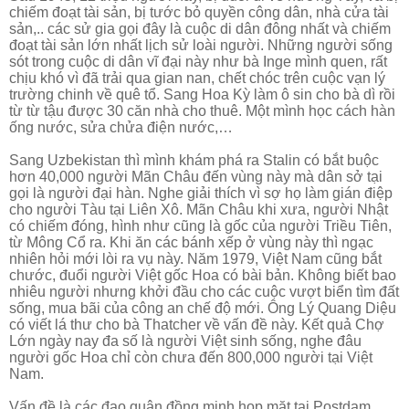
chiếm đoạt tài sản, bị tước bỏ quyền công dân, nhà cửa tài
sản,.. các sử gia gọi đây là cuộc di dân đông nhất và chiếm
đoạt tài sản lớn nhất lịch sử loài người. Những người sống
sót trong cuộc di dân vĩ đại này như bà Inge mình quen, rất
chịu khó vì đã trải qua gian nan, chết chóc trên cuộc vạn lý
trường chinh về quê tổ. Sang Hoa Kỳ làm ô sin cho bà dì rồi
từ từ tậu được 30 căn nhà cho thuê. Một mình học cách hàn
ống nước, sửa chửa điện nước,…
Sang Uzbekistan thì mình khám phá ra Stalin có bắt buộc
hơn 40,000 người Mãn Châu đến vùng này mà dân sở tại
gọi là người đại hàn. Nghe giải thích vì sợ họ làm gián điệp
cho người Tàu tại Liên Xô. Mãn Châu khi xưa, người Nhật
có chiếm đóng, hình như cũng là gốc của người Triều Tiên,
từ Mông Cổ ra. Khi ăn các bánh xếp ở vùng này thì ngạc
nhiên hỏi mới lòi ra vụ này. Năm 1979, Việt Nam cũng bắt
chước, đuổi người Việt gốc Hoa có bài bản. Không biết bao
nhiêu người nhưng khởi đầu cho các cuộc vượt biển tìm đất
sống, mua bãi của công an chế độ mới. Ông Lý Quang Diệu
có viết lá thư cho bà Thatcher về vấn đề này. Kết quả Chợ
Lớn ngày nay đa số là người Việt sinh sống, nghe đâu
người gốc Hoa chỉ còn chưa đến 800,000 người tại Việt
Nam.
Vấn đề là các đạo quân đồng minh họp mặt tại Postdam