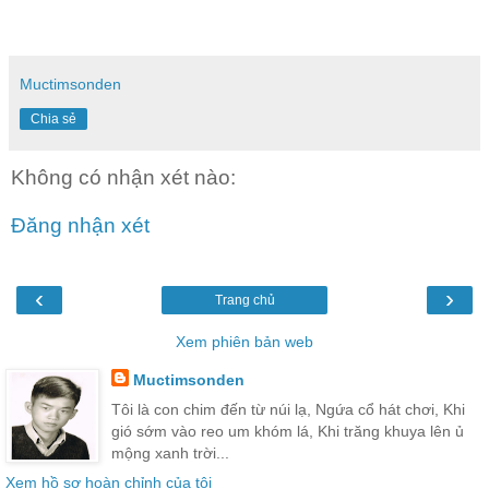
Muctimsonden
Chia sẻ
Không có nhận xét nào:
Đăng nhận xét
‹
›
Trang chủ
Xem phiên bản web
Muctimsonden
Tôi là con chim đến từ núi lạ, Ngứa cổ hát chơi, Khi
gió sớm vào reo um khóm lá, Khi trăng khuya lên ủ
mộng xanh trời...
Xem hồ sơ hoàn chỉnh của tôi