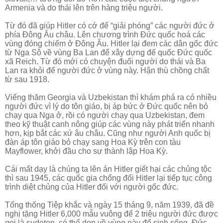
Armenia và do thái lên trên hàng triệu người.
Từ đó đã giúp Hitler có cớ để “giải phóng” các người đức ở
phía Đông Âu châu. Lên chương trình Đức quốc hoá các
vùng đóng chiếm ở Đông Âu. Hitler lại đem các dân gốc đức
từ Nga Sô về vùng Ba Lan để xây dựng đế quốc Đức quốc
xã Reich. Từ đó mới có chuyện đuổi người do thái và Ba
Lan ra khỏi để người đức ở vùng này. Hận thù chồng chất
từ sau 1918.
Viếng thăm Georgia và Uzbekistan thì khám phá ra có nhiều
người đức vì lý do tôn giáo, bị áp bức ở Đức quốc nên bỏ
chạy qua Nga ở, rồi có người chạy qua Uzbekistan, đem
theo kỹ thuật canh nông giúp các vùng này phát triển nhanh
hơn, kịp bắt các xứ âu châu. Cũng như người Anh quốc bị
đàn áp tôn giáo bỏ chạy sang Hoa Kỳ trên con tàu
Mayflower, khởi đầu cho sự thành lập Hoa Kỳ.
Cái mất dạy là chúng ta lên án Hitler giết hại các chủng tộc
thì sau 1945, các quốc gia chống đối Hitler lại tiếp tục công
trình diệt chủng của Hitler đối với người gốc đức.
Tổng thống Tiệp khắc và ngày 15 tháng 9, năm 1939, đã đề
nghị tặng Hitler 6,000 mẫu vuông để 2 triệu người đức được
gọi là sudeten, có thể dọn về vùng này để sinh sống. Đức