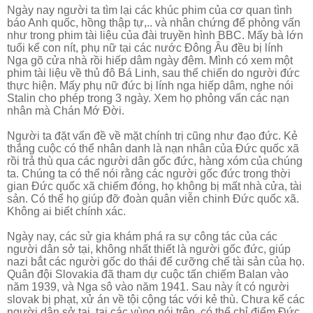
Ngày nay người ta tìm lại các khúc phim của cơ quan tình
báo Anh quốc, hồng thập tự,.. và nhân chứng để phỏng vấn
như trong phim tài liệu của đài truyền hình BBC. Mấy bà lớn
tuổi kể con nít, phụ nữ tại các nước Đông Âu đều bị lính
Nga gõ cửa nhà rồi hiếp dâm ngày đêm. Mình có xem một
phim tài liệu về thủ đô Bá Linh, sau thế chiến do người đức
thực hiện. Mấy phụ nữ đức bị lính nga hiếp dâm, nghe nói
Stalin cho phép trong 3 ngày. Xem họ phỏng vấn các nạn
nhân mà Chán Mớ Đời.
Người ta đặt vấn đề về mặt chính trị cũng như
đạo đức. Kẻ
thắng cuộc có thể nhân danh là nạn nhân của Đức quốc xã
rồi trả thù qua các người dân gốc đức, hàng xóm của chúng
ta. Chúng ta có thể nói rằng các người gốc đức trong thời
gian Đức quốc xã chiếm đóng, họ không bị mất nhà cửa, tài
sản. Có thể họ giúp đỡ đoàn quân viễn chinh Đức quốc xã.
Không ai biết chính xác.
Ngày nay, các sử gia khám phá ra sự công tác của các
người dân sở tại, không nhất thiết là người gốc đức, giúp
nazi bắt các người gốc do thái để cưỡng chế tài sản của họ.
Quân đội Slovakia đã tham dự cuộc tấn chiếm Balan vào
năm 1939, và Nga sô vào năm 1941. Sau này ít có người
slovak bị phạt, xử án về tội cộng tác với kẻ thù. Chưa kể các
người dân sở tại, tại các vùng nói trên, có thể chỉ điểm Đức