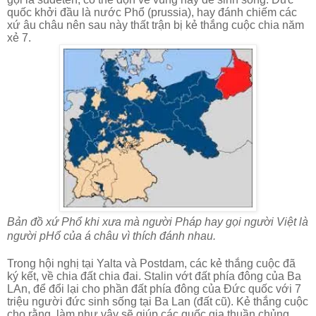
quốc khởi đầu là nước Phổ (prussia), hay đánh chiếm các
xứ âu châu nên sau này thất trận bị kẻ thắng cuộc chia năm
xẻ 7.
Bản đồ xứ Phổ khi xưa mà người Pháp hay gọi người Việt là
người pHổ của á châu vì thích đánh nhau.
Trong hội nghị tại Yalta và Postdam, các kẻ thắng cuộc đã
ký kết, về chia đất chia đai. Stalin vớt đất phía đông của Ba
LAn, để đổi lại cho phần đất phía đông của Đức quốc với 7
triệu người đức sinh sống tại Ba Lan (đất cũ). Kẻ thắng cuộc
cho rằng, làm như vậy sẽ giúp các quốc gia thuần chủng