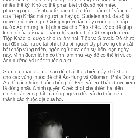
nhiêu thế kỷ. Khó có thể phân biệt vì đa số nói nhiều
phương ngữ, lấy nhau từ bao nhiêu đời. Thậm chí vùng đất
của Tiệp KHắc mà người ta hay gọi Sudetenland, đa số là
người nói đức ngữ. Giống người dân này muốn gia nhập
nước Áo nhưng lại bị chia cắt cho Tiệp khắc. Lý do để giúp
kinh tế của xứ này. Thậm chí sau khi Liên XÔ xụp đỗ nước
Tiệp Khắc lại được chia ra làm hai; Tiệp và Slovak. Đó chưa
nói đến các nước tại phi châu bị người tây phương chia cắt
bất chấp vùng miền, ngôn ngữ đưa đến sự hổn loạn ngày
nay. Mình đoán là họ cố tình làm như vậy để có thể trị vị, có
ảnh hưởng với các thuộc địa cũ.
Sự chia nhau đất đai sau đệ nhất thế chiến gây khó khăn
cho các vùng thuộc đế chế Áo-Hung và Ottoman. Phía Đông
Âu thì các nhóm thuộc chủng tộc Đức và Do Thái, được xem
là đông nhất. Chính quyền Czek chơi cha thiên hạ, tiến
chiếm các vùng đất có đông người đức và do thái biến
thành các thuộc địa của họ.