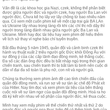
Vấn đề là các khoa học gia Nazi, czek, không thể phân biệt
được giữa người đức và người czek, hay người Ba Lan với
người đức. Chưa kể họ lấy vợ lấy chồng từ bao nhiêu năm
qua. Có xem một cuốn phim kể về một cặp trai gái BA LAn
và Ukraine lấy nhau trong làng rồi khi các chỉ thị nổi dậy thì
người trong làng đánh nhau giữa người gốc Ba Lan và
Ukraine. Mình hay đọc tài liệu hay xem phim để hiểu thêm
về lịch sử thay vì nghe báo chí tuyên truyền.
Bắt đầu tháng 5 năm 1945, quân đội và cảnh binh czek thì
hành vụ thuật xuất 2 triệu người gốc Đức khỏi Đông Âu với
sự đồng ý của các cấp lãnh đạo đồng minh, kẻ thắng cuộc.
Đa số các đàn ông đức đều bị bắt nhập ngủ trong thời gian
chiến tranh, sau chiến tranh thì bị bắt làm tù binh nên cuộc di
dân vĩ đại đa số toàn là phụ nữ, con nít và người già.
Chúng ta thường xem phim ảnh đề cao tính chiến đấu của
quân đội đồng minh, và run sợ về sự tàn ác chế độ Phát xít
của Hitler. Nay tìm đọc và xem phim tài liệu của bên thắng
cuộc nói về sự làm ngơ của quân đội đồng minh. Hoá ra họ
đã ký kết với nhau vế số phận của người đức, kẻ thua cuộc.
Mình hay xem mấy phim về thế chiến thứ nhất và thứ 2 do
người đức và người nga thực hiện để có thêm hình ảnh của