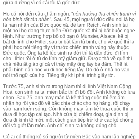
giữa đường vì có cái tội là gốc đức.
Họ có nói đến câu châm ngôn: “
nên hưởng thụ chiến tranh vì
hòa bình rất tàn nhẫn
”. Sau 45, mọi người đức đều nói là họ
là nạn nhân của Đức quốc xã, đệ tam Reich. Anh sinh tại
một nơi họ đang thực hiện Đức quốc xã thì bị bắt buộc nghe
lệnh. Như trường hợp bố cô bạn ở Munster, Alsace, kể bị
bắt đi lính cho Hitler, sau bị bắt làm tù binh, cho về quê thì lại
phải học nói tiếng tây vì trước chiến tranh vùng này thuộc
Đức quốc. Ông ta kể lúc sinh ra đời thì là dân đức, đi lính
cho Hitler rồi ở tù do lính mỹ giảm giữ. Được thả về quê thì
chả hiểu ất giáp gì cả vì thấy mấy ông tây bà đầm. Thế là
phải bình dân học vụ đi học tiếng tây. Do đó ở nhà họ vẫn
nói thổ ngữ của họ. Tiếng tây khi phải trình giấy tờ .
Trước 75, anh sinh ra trong Nam thì đi lính Việt Nam Cộng
Hoà, còn sinh ra tại miền bắc thì đi bộ đội. Anh không có lựa
chọn. Sau 75, anh may mắn là kẻ thắng cuộc thì êm ấm,
nhận họ rồi vác đồ về bắc chia chác cho họ hàng, rồi chạy
vào nam kiếm sống. Còn không may làm kẻ thua cuộc thì bị
đưa đi học tập cải tạo. Nhà cửa bị chiếm đoạt, gia đình bị
đưa đi kinh tế mới, một cách gián tiếp trừ khử các kẻ chống
đối và giết lần mòn. Anh chỉ sinh ra không đúng chỗ.
Có ai có thống kê số người từ miền Bắc vào nam lập nghiệp