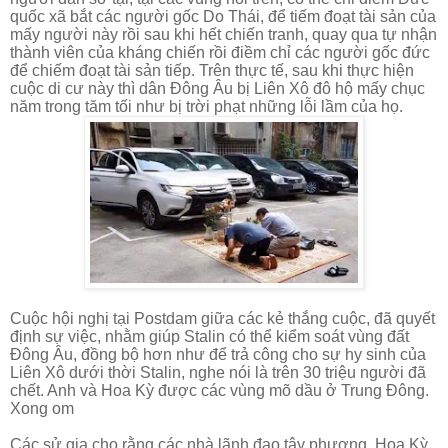
quốc xã bắt các người gốc Do Thái, để tiếm đoạt tài sản của
mấy người này rồi sau khi hết chiến tranh, quay qua tự nhận
thành viên của kháng chiến rồi điềm chỉ các người gốc đức
để chiếm đoạt tài sản tiếp. Trên thực tế, sau khi thực hiện
cuộc di cư này thì dân Đông Âu bị Liên Xô đô hộ mấy chục
năm trong tăm tối như bị trời phạt những lỗi lầm của họ.
Cuộc hội nghị tại Postdam giữa các kẻ thắng cuộc, đã quyết
định sự việc, nhằm giúp Stalin có thể kiểm soát vùng đất
Đông Âu, đồng bộ hơn như để trả công cho sự hy sinh của
Liên Xô dưới thời Stalin, nghe nói là trên 30 triệu người đã
chết. Anh và Hoa Kỳ được các vùng mõ dầu ở Trung Đông.
Xong om
Các sử gia cho rằng các nhà lãnh đạo tây phương, Hoa Kỳ