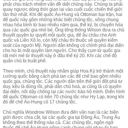
phải chịu trách nhiệm vấn đề diệt chủng này. Chúng ta phải
quay ngược dòng thời gian lại vào cuối cuộc chiến thế giới
lần thứ nhất. Khi đế quốc Áo-Hung và Ottoman bại trận, hai
đế quốc này gồm những khác biệt chủng tộc, sống chung
nhau hòa bình từ bao nhiêu năm qua, thế kỷ, bị chuyển hóa
qua các quốc gia nhỏ bé. Ông tổng thống Wilson đưa ra chủ
thuyết quyền tự quyết mỗi quốc gia, để âu châu cho Anh
quốc và Liên Xô lo, còn Mỹ châu thì thuộc về quyền kiểm
soát của người Mỹ. Người dân không có chính phủ đại diện
cho họ bị mất quyền làm người. Cho thấy cụm từ quốc gia
rất mới mẻ từ thuyết này ở đầu thế kỷ 20. Khi các chế độ
quân chủ bị truất phế.
Theo mình, chủ thuyết này nhằm giúp Hoa Kỳ trở thành một
cường quốc bằng cách phá tan các đế chế bao gồm nhiều
quốc gia, chủng tộc. Các người dân trên thế giới đột phá tư
duy, kêu là đúng rồi, phải dân chủ hoá, ai cũng là có quyền
đại diện, nổi dậy chống lại các nước bảo hộ mình. Điển hình
đế quốc Ottoman có trên 70 chủng tộc như Hy Lạp, trong khi
đó đế chế Áo-Hung có 17 chủng tộc.
Chủ nghĩa Woodrow Wilson đưa đến vấn nạn là các biên
giới được chia cắt, tại các quốc gia tại Đông Âu, Trung Âu
không theo thể thống nào cả. Các chủng tộc, ngôn ngữ
thuộc đế chế Áo-Hung sống cạnh chung với nhau từ bao