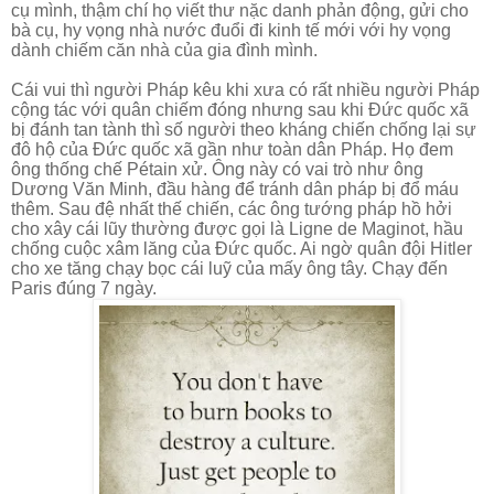
cụ mình, thậm chí họ viết thư nặc danh phản động, gửi cho
bà cụ, hy vọng nhà nước đuổi đi kinh tế mới với hy vọng
dành chiếm căn nhà của gia đình mình.
Cái vui thì người Pháp kêu khi xưa có rất nhiều người Pháp
cộng tác với quân chiếm đóng nhưng sau khi Đức quốc xã
bị đánh tan tành thì số người theo kháng chiến chống lại
sự
đô hộ của Đức quốc xã gần như toàn dân Pháp. Họ đem
ông thống chế Pétain xử. Ông này có vai trò như ông
Dương Văn Minh, đầu hàng để tránh dân pháp bị đổ máu
thêm. Sau đệ nhất thế chiến, các ông tướng pháp hồ hởi
cho xây cái lũy thường được gọi là Ligne de Maginot, hầu
chống cuộc xâm lăng của Đức quốc. Ai ngờ quân đội Hitler
cho xe tăng chạy bọc cái luỹ của mấy ông tây. Chạy đến
Paris đúng 7 ngày.