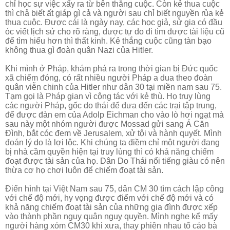
chỉ học sự việc xẩy ra từ bên thắng cuộc. Còn kẻ thua cuộc
thì chả biết ất giáp gì cả và người sau chỉ biết nguyền rủa kẻ
thua cuộc. Được cái là ngày nay, các học giả, sử gia có đầu
óc viết lịch sử cho rõ ràng, được tự do đi tìm được tài liệu cũ
để tìm hiểu hơn thì thất kinh. Kẻ thắng cuộc cũng tàn bạo
không thua gì đoàn quân Nazi của Hitler.
Khi mình ở Pháp, khám phá ra trong thời gian bị Đức quốc
xã chiếm đóng, có rất nhiều người Pháp a dua theo đoàn
quân viễn chinh của Hitler như dân 30 tại miền nam sau 75.
Tạm gọi là Pháp gian vì cộng tác với kẻ thù. Họ truy lùng
các người Pháp, gốc do thái để đưa đến các trại tập trung,
để được đàn em của Adolp Eichman cho vào lò hơi ngạt mà
sau này một nhóm người được Mossad gửi sang Á Căn
Đình, bắt cóc đem về Jerusalem, xử tội và hành quyết. Mình
đoán lý do là lợi lộc. Khi chúng ta điềm chỉ một người đang
bị nhà cầm quyền hiện tại truy lùng thì có khả năng chiếm
đoạt được tài sản của họ. Dân Do Thái nổi tiếng giàu có nên
thừa cơ họ chơi luôn để chiếm đoạt tài sản.
Điển hình tại Việt Nam sau 75, dân CM 30 tìm cách lập công
với chế độ mới, hy vọng được điểm với chế độ mới và có
khả năng chiếm đoạt tài sản của những gia đình được xếp
vào thành phần nguỵ quân nguỵ quyền. Mình nghe kể mấy
người hàng xóm CM30 khi xưa, thay phiên nhau tố cáo bà