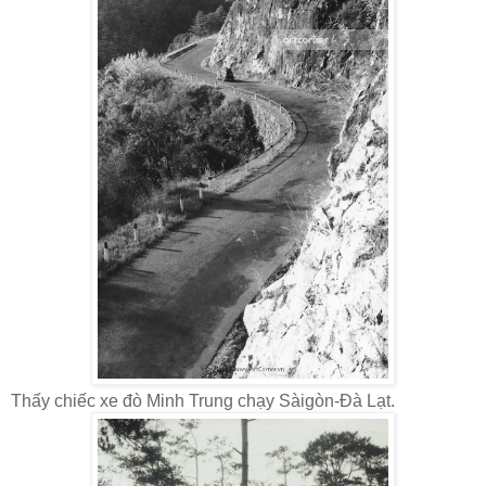
Thấy chiếc xe đò Minh Trung chạy Sàigòn-Đà Lạt.