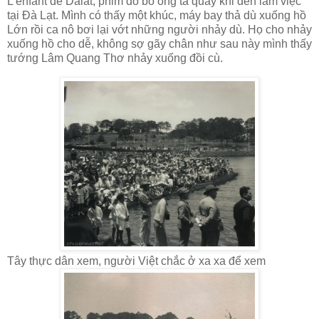
L’enfant de Dalat, phim do bố ông ta quay khi đến làm việc
tại Đà Lạt. Mình có thấy một khúc, máy bay thả dù xuống hồ
Lớn rồi ca nô bơi lại vớt những người nhảy dù. Họ cho nhảy
xuống hồ cho dễ, không sợ gãy chân như sau này mình thấy
tướng Lâm Quang Thơ nhảy xuống đồi cù.
Tây thực dân xem, người Việt chắc ở xa xa để xem