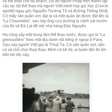
và thể thao cho du khách. Do đó người Pháp mới thành lập
câu lạc bộ thể thao mà người Việt mình hay gọi Xẹc (Cercle
sportif) ngay góc Nguyễn Trường Tộ và đường Thống Nhất.
Có mấy sân quần vợt, tập tạ và một quán ăn được đặt tên là
“La Chaumière”, sau này ông cựu trưởng ty cảnh sát mướn
của thị xã Đà Lạt để mở nhà hàng Đào Nguyên.
Họ cũng xây một trung tâm thể thao nước, được gọi là “La
grenouillère” theo một địa danh nổi tiếng ở ngoại ô Paris.
Sau này người Việt gọi là THuỷ Tạ. Có sân quần vợt, sân
cù và chỗ chơi thuỷ thao. Mình có kể rồi, ai buồn đời thì tìm
trên bờ lốc này.