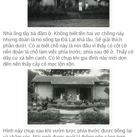
Nhà ông tây bà đầm ở. Không biết tên hai vợ chồng này
nhưng đoán là họ sống tại Đà Lạt khá lâu. Sẽ giải thích
phần dưới. Có ai biết chỗ này là nơi đâu vì thấy có cột cờ
nên đoán là chỗ làm việc phía trước, phía sau để ở. Thấy có
dãy cư xá bên cạnh. Có lẻ chụp khi gia đình này mới dọn
đến nên thấy cây cỏ mọc lộn xộn.
Hình này chụp sau khi vườn tược phía trước được trồng lại
và chăm sóc. Mái ngói được quét lá thông nên sáng hơn