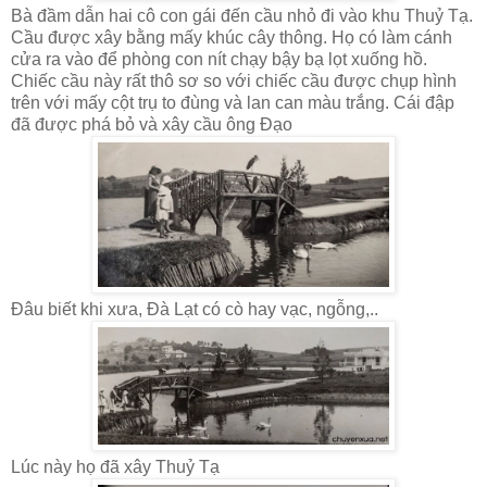
Bà đầm dẫn hai cô con gái đến cầu nhỏ đi vào khu Thuỷ Tạ.
Cầu được xây bằng mấy khúc cây thông. Họ có làm cánh
cửa ra vào để phòng con nít chạy bậy bạ lọt xuống hồ.
Chiếc cầu này rất thô sơ so với chiếc cầu được chụp hình
trên với mấy cột trụ to đùng và lan can màu trắng. Cái đập
đã được phá bỏ và xây cầu ông Đạo
Đâu biết khi xưa, Đà Lạt có cò hay vạc, ngỗng,..
Lúc này họ đã xây Thuỷ Tạ