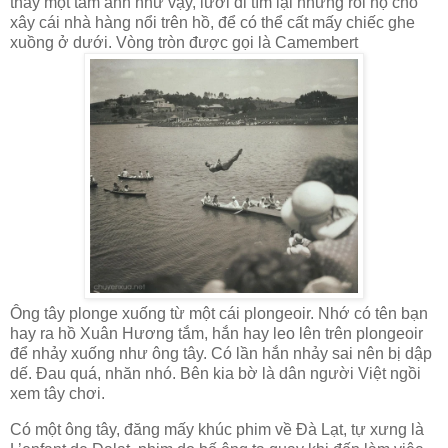
thấy một tấm ảnh như vậy, lười đi tìm lại nhưng rồi họ cho
xây cái nhà hàng nổi trên hồ, để có thể cất mấy chiếc ghe
xuồng ở dưới. Vòng tròn được gọi là Camembert
Ông tây plonge xuống từ một cái plongeoir. Nhớ có tên bạn
hay ra hồ Xuân Hương tắm, hắn hay leo lên trên plongeoir
để nhảy xuống như ông tây. Có lần hắn nhảy sai nên bị dập
dế. Đau quá, nhăn nhó. Bên kia bờ là dân người Việt ngồi
xem tây chơi.
Có một ông tây, đăng mấy khúc phim về Đà Lạt, tự xưng là