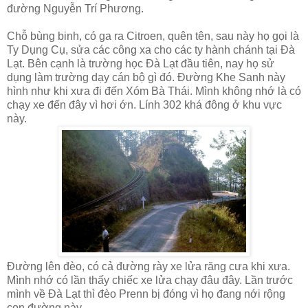
đường Nguyễn Trí Phương.
Chỗ bùng binh, có ga ra Citroen, quên tên, sau này họ gọi là
Ty Dụng Cụ, sửa các công xa cho các ty hành chánh tại Đà
Lạt. Bên cạnh là trường học Đà Lạt đầu tiên, nay họ sử
dụng làm trường dạy cán bộ gì đó. Đường Khe Sanh này
hình như khi xưa đi đến Xóm Bà Thái. Mình không nhớ là có
chạy xe đến đây vì hơi ớn. Lính 302 khá đông ở khu vực
này.
Đường lên đèo, có cả đường rày xe lửa răng cưa khi xưa.
Mình nhớ có lần thấy chiếc xe lửa chạy đâu đây. Lần trước
mình về Đà Lạt thì đèo Prenn bị đóng vì họ đang nới rộng
con đường này