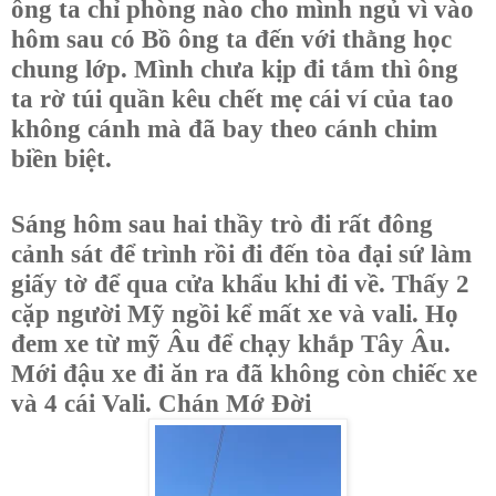
ông ta chỉ phòng nào cho mình ngủ vì vào
hôm sau có Bồ ông ta đến với thằng học
chung lớp. Mình chưa kịp đi tắm thì ông
ta rờ túi quần kêu chết mẹ cái ví của tao
không cánh mà đã bay theo cánh chim
biền biệt.
Sáng hôm sau hai thầy trò đi rất đông
cảnh sát để trình rồi đi đến tòa đại sứ làm
giấy tờ để qua cửa khẩu khi đi về. Thấy 2
cặp người Mỹ ngồi kể mất xe và vali. Họ
đem xe từ mỹ Âu để chạy khắp Tây Âu.
Mới đậu xe đi ăn ra đã không còn chiếc xe
và 4 cái Vali. Chán Mớ Đời