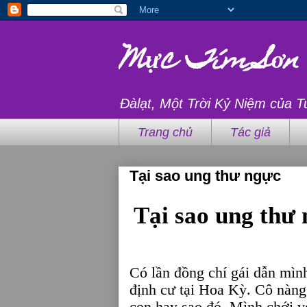
Mực Tím Sơn
Đàlạt, Một Trời Kỷ Niệm của T
Trang chủ
Tác giả
Tại sao ung thư ngực
Tại sao ung thư
Có lần đồng chí gái dẫn mình
định cư tại Hoa Kỳ. Cô nàng 
con hay sao đó. Mình chới v