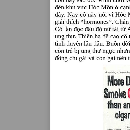
đến khu vực Hóc Môn ở cạnh
đây. Nay cô này nói vì Hóc 
giải thích “hormones”. Ch
Có lần đọc đâu đó nữ tài tử 
ung thư. Thiên hạ đề cao cô 
tình duyên lận đận. Buồn đờ
còn trẻ bị ung thư ngực như
đồng chí gái và con gái nên t