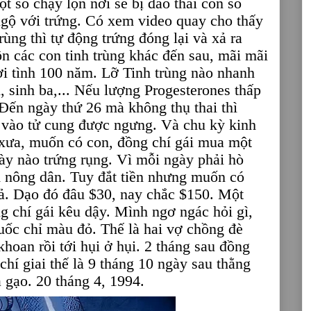
 số chạy lộn nơi sẽ bị đào thải còn số
ngộ với trứng. Có xem video quay cho thấy
rùng thì tự động trứng đóng lại và xả ra
ôn các con tinh trùng khác đến sau, mãi mãi
ời tình 100 năm. Lỡ Tinh trùng nào nhanh
i, sinh ba,... Nếu lượng Progesterones thấp
Đến ngày thứ 26 mà không thụ thai thì
 vào tử cung được ngưng. Và chu kỳ kinh
i xưa, muốn có con, đồng chí gái mua một
ày nào trứng rụng. Vì mỗi ngày phải hò
àm nông dân. Tuy đắt tiền nhưng muốn có
rả. Dạo đó đâu $30, nay chắc $150. Một
 chí gái kêu dậy. Mình ngơ ngác hỏi gì,
huốc chỉ màu đỏ. Thế là hai vợ chồng đè
khoan rồi tới hụi ở hụi. 2 tháng sau đồng
hí giai thế là 9 tháng 10 ngày sau thằng
ả gạo. 20 tháng 4, 1994.