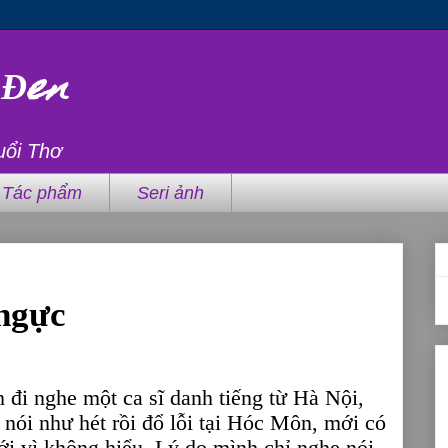
 Đen
uổi Thơ
Tác phẩm
Seri ảnh
 ngực
 đi nghe một ca sĩ danh tiếng từ Hà Nội,
nói như hét rồi đổ lỗi tại Hóc Môn, mới có
ới vì không hiểu. Lý do mình chỉ nghe nói