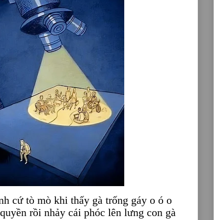
h cứ tò mò khi thấy gà trống gáy o ó o
quyền rồi nhảy cái phóc lên lưng con gà