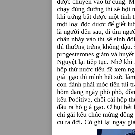
được chuyển vào tử cung. Một
chạy đúng đường thì sẽ hội 
khi trứng bắt được một tinh t
một loại độc dược để giết lu
là người đến sau, đi tìm ngư
chân nhảy vào thì sẽ sinh đô
thì thường trứng không đậu. 
progesterones giảm và huyết
Nguyệt lại tiếp tục. Nhớ kh
hộp thử nước tiểu để xem ng
giải gạo thì mình hết sức l
con đành phải móc tiền túi t
hôm đang ngáy phò phò, đồng
kêu Poóitive, chổi cái hộp t
đầu ra hò giả gạo. Ơ hụi hết 
chí gái kêu chúc mừng đồng c
cu ra đời. Có ghi lại ngày gi