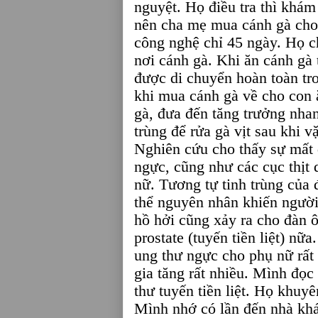
nguyệt. Họ điều tra thì khá
nên cha mẹ mua cánh gà cho 
công nghệ chỉ 45 ngày. Họ c
nơi cánh gà. Khi ăn cánh gà
được di chuyển hoàn toàn tro
khi mua cánh gà về cho con 
gà, đưa đến tăng trưởng nha
trùng để rửa gà vịt sau khi v
Nghiên cứu cho thấy sự mất
ngực, cũng như các cục thịt 
nữ. Tương tự tinh trùng của
thể nguyên nhân khiến người
hồ hởi cũng xảy ra cho đàn ô
prostate (tuyến tiền liệt) nữ
ung thư ngực cho phụ nữ rất 
gia tăng rất nhiều. Mình đọc
thư tuyến tiền liệt. Họ khuy
Mình nhớ có lần đến nhà kh