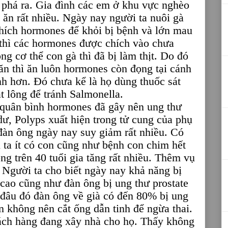
m phá ra. Gia đình các em ở khu vực nghèo
ăn rất nhiều. Ngày nay người ta nuôi gà
hích hormones để khỏi bị bệnh và lớn mau
 thì các hormones được chích vào chưa
ng cơ thể con gà thì đã bị làm thịt. Do đó
ăn thì ăn luôn hormones còn đọng tại cánh
nh hơn. Đó chưa kể là họ dùng thuốc sát
ặt lông để tránh Salmonella.
 quân bình hormones đã gây nên ung thư
dư, Polyps xuất hiện trong tử cung của phụ
 đàn ông ngày nay suy giảm rất nhiều. Có
 ta ít có con cũng như bệnh con chim hết
ng trên 40 tuổi gia tăng rất nhiều. Thêm vụ
a. Người ta cho biết ngày nay khả năng bị
cao cũng như đàn ông bị ung thư prostate
 đâu đó đàn ông về già có đến 80% bị ung
ên không nên cắt ống dẫn tinh để ngừa thai.
ách hàng đang xây nhà cho họ. Thấy không