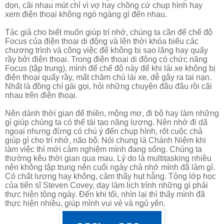
dọn, cãi nhau mút chỉ vì vợ hay chồng cứ chụp hình hay
xem điện thoại không ngó ngàng gì đến nhau.
Tác giả cho biết muốn giúp trí nhớ, chúng ta cần để chế độ
Focus của điện thoại di động và lên thời khóa biểu các
chương trình
và công việc để không bị sao lãng hay quấy
rầy bởi điện thoại.
Trong điện thoại di động có chức năng
Focus (tập trung), mình để chế độ này để khi lái xe không bị
điện thoại quấy rầy, mất chăm chú lái xe, dễ gây ra tai nạn.
Nhất là đồng chí gái gọi, hỏi những chuyện đâu đâu rồi cãi
nhau trên điện thoại.
Nên dành thời gian để thiền, mộng mơ, đi bộ hay làm những
gì giúp chúng ta có thể tái tạo năng lượng. Nên nhớ đi dã
ngoại nhưng đừng có chú ý đến chụp hình, rốt cuộc chả
giúp gì cho trí nhớ, não bộ. Nói chung là Chánh Niệm khi
làm việc thì mới cảm nghiệm mình đang sống. Chúng ta
thường kêu thời gian qua mau. Lý do là multitasking nhiều
nên không tập trung nên cuối ngày chả nhớ mình đã làm gì.
Có chất lượng hay không, cảm thấy hụt hẫng. Tỏng lớp học
của tiến sĩ Steven Covey, dạy làm lịch trình những gì phải
thực hiện tỏng ngày. Đến khi tối, nhìn lại thì thấy mình đã
thực hiện nhiều, giúp mình vui vẻ và ngủ yên.