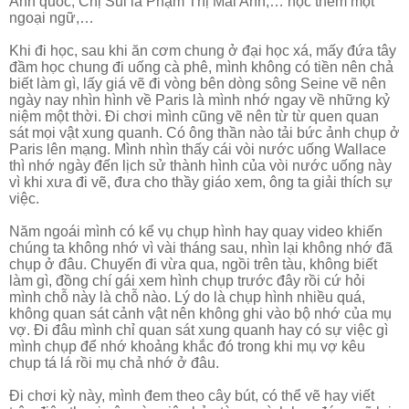
Anh quốc, Chị Sui là Phạm Thị Mai Anh,… học thêm một
ngoại ngữ,…
Khi đi học, sau khi ăn cơm chung ở đại học xá, mấy đứa tây
đầm học chung đi uống cà phê, mình không có tiền nên chả
biết làm gì, lấy giá vẽ đi vòng bên dòng sông Seine vẽ nên
ngày nay nhìn hình về Paris là mình nhớ ngay về những kỷ
niệm một thời. Đi chơi mình cũng vẽ nên từ từ quen quan
sát mọi vật xung quanh. Có ông thần nào tải bức ảnh chụp ở
Paris lên mạng. Mình nhìn thấy cái vòi nước uống Wallace
thì nhớ ngày đến lịch sử thành hình của vòi nước uống này
vì khi xưa đi vẽ, đưa cho thầy giáo xem, ông ta giải thích sự
việc.
Năm ngoái mình có kể vụ chụp hình hay quay video khiến
chúng ta không nhớ vì vài tháng sau, nhìn lại không nhớ đã
chụp ở đâu.
Chuyến đi vừa qua, ngồi trên tàu, không biết
làm gì, đồng chí gái xem hình chụp trước đây rồi cứ hỏi
mình chỗ này là chỗ nào. Lý do là chụp hình nhiều quá,
không quan sát cảnh vật nên không ghi vào bộ nhớ của mụ
vợ. Đi đâu mình chỉ quan sát xung quanh hay có sự việc gì
mình chụp để nhớ khoảng khắc đó trong khi mụ vợ kêu
chụp tá lá rồi mụ chả nhớ ở đâu.
Đi chơi kỳ này, mình đem theo cây bút, có thể vẽ hay viết