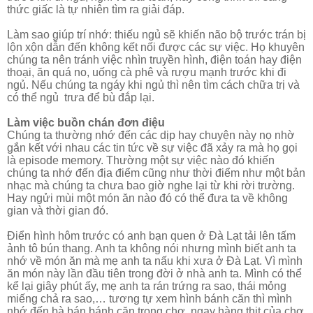
thức giấc là tự nhiên tìm ra giải đáp.
Làm sao giúp trí nhớ: thiếu ngủ sẽ khiến não bộ trước trán bị
lộn xộn dẫn đến không kết nối được các sự việc. Họ khuyên
chúng ta nên tránh việc nhìn truyền hình, điện toán hay điện
thoại, ăn quá no, uống cà phê và rượu mạnh trước khi đi
ngủ. Nếu chúng ta ngáy khi ngủ thì nên tìm cách chữa trị và
có
thể ngủ
trưa để bù đắp lại.
Làm việc buồn chán đơn điệu
Chúng ta thường nhớ đến các dịp hay chuyện này nọ nhờ
gắn kết với nhau các tin tức về sự việc đã xảy ra mà họ gọi
là episode memory. Thường một sự việc nào đó khiến
chúng ta nhớ đến địa điểm cũng như thời điểm như một bản
nhạc mà chúng ta chưa bao giờ nghe lại từ khi rời trường.
Hay ngửi mùi một món ăn nào đó có thể đưa ta về không
gian và thời gian đó.
Điển hình hôm
trước có anh bạn quen ở Đà Lạt tải lên tấm
ảnh tô bún thang. Anh ta không nói nhưng mình biết anh ta
nhớ về món ăn mà
mẹ anh ta nấu khi xưa ở Đà Lạt. Vì mình
ăn món này lần đầu tiên trong đời ở nhà anh ta. Mình có thể
kể lại giây phút ấy, mẹ anh ta rán trứng ra sao, thái mỏng
miếng chả ra sao,… tương tự xem hình bánh căn thì mình
nhớ đến bà bán bánh căn trong chợ, ngay hàng thịt của chợ