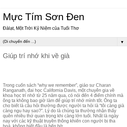
Mực Tím Sơn Đen
Đàlạt, Một Trời Kỷ Niệm của Tuổi Thơ
▼
Giúp trí nhớ khi về già
Trong cuốn sách “why we remember”, giáo sư Charan
Ranganath, đai học California Davis, một chuyên gia về
khoa học trí nhớ từ 25 năm qua, có nói đến 4 điểm chính mà
ông ta không bao giờ làm để giúp trí nhớ mình tốt. Ông ta
cho biết là câu hỏi thường được người ta hỏi là “tôi càng già
càng ngu hay sao?”. Lý do là chúng ta thường nhận thấy
quên nhiều thứ quan trọng khi càng lớn tuổi. Nhất là ngày
nay với các kỹ thuật truyền thông khiến con người bị tha
hoá, không biết đâu là bến bờ.