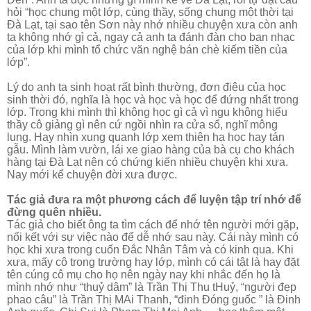
hỏi “học chung một lớp, cùng thầy, sống chung một thời tại
Đà Lạt, tại sao tên Sơn này nhớ nhiều chuyện xưa còn anh
ta không nhớ gì cả, ngay cả anh ta đánh đàn cho ban nhạc
của lớp khi mình tổ chức văn nghệ bán chè kiếm tiền của
lớp”.
Lý do anh ta sinh hoạt rất bình thường, đơn điệu của học
sinh thời đó, nghĩa là học và học và học để đứng nhất trong
lớp. Trong khi mình thì không học gì cả vì ngu không hiểu
thầy cô giảng gì nên cứ ngồi nhìn ra cửa sổ, nghĩ mông
lung. Hay nhìn xung quanh lớp xem thiên hạ học hay tán
gẫu. Mình làm vườn, lái xe giao hàng của bà cụ cho khách
hàng tại Đà Lạt nên có chứng kiến nhiều chuyện khi xưa.
Nay mới kể chuyện đời xưa được.
Tác giả đưa ra một phương cách để luyện tập trí nhớ để
đừng quên nhiều.
Tác giả cho biết ông ta tìm cách để nhớ tên người mới gặp,
nối kết với sự việc nào để dễ nhớ sau này. Cái này mình có
học khi xưa trong cuốn Đắc Nhân Tâm và có kinh qua. Khi
xưa, mấy cô trong trường hay lớp, mình có cái tật là hay đặt
tên cúng cô mụ cho họ nên ngày nay khi nhắc đến họ là
mình nhớ như “thuỷ dâm” là Trần Thị Thu tHuỷ, “người đẹp
phao câu” là Trần Thị MAi Thanh, “đinh Đóng guốc ” là Đinh