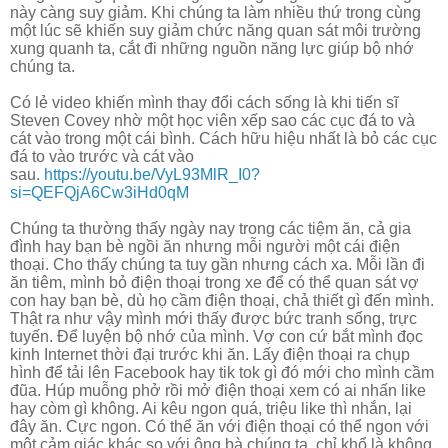
này càng suy giảm.
Khi chúng ta làm nhiều thứ trong cùng
một lúc sẽ khiến suy giảm chức năng quan sát môi trường
xung quanh ta, cắt đi những nguồn năng lực giúp bộ nhớ
chúng ta.
Có lẻ video khiến mình thay đổi cách sống là khi tiến sĩ
Steven Covey nhờ một học viên xếp sao các cục đá to và
cát vào trong một cái bình. Cách hữu hiệu nhất là bỏ các cục
đá to vào trước và cát vào
sau.
https://youtu.be/VyL93MlR_I0?
si=QEFQjA6Cw3iHd0qM
Chúng ta thường thấy ngày nay trong các tiệm ăn, cả gia
đình hay bạn bè ngồi ăn nhưng mỗi người một cái điện
thoại. Cho thấy chúng ta tuy gần nhưng cách xa. Mỗi lần đi
ăn tiêm, mình bỏ điện thoại trong xe để có thể quan sát vợ
con hay bạn bè, dù họ cầm điện thoại, chả thiết gì đến mình.
Thật ra như vậy mình mới thấy được bức tranh sống, trực
tuyến. Để luyện bộ nhớ của mình. Vợ con cứ bắt mình đọc
kinh Internet thời đại trước khi ăn. Lấy điện thoại ra chụp
hình để tải lên Facebook hay tik tok gì đó mới cho mình cầm
đũa. Húp muỗng phở rồi mở điện thoại xem có ai nhấn like
hay còm gì không. Ai kêu ngon quá, triệu like thì nhắn, lại
đây ăn. Cực ngon. Có thể ăn với điện thoại có thể ngon với
một cảm giác khác so với ông bà chúng ta, chỉ khổ là không