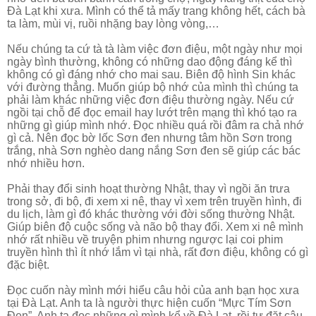
Đà Lạt khi xưa. Mình có thể tả mấy trang không hết, cách bà
ta làm, mùi vị, ruồi nhặng bay lòng vòng,…
Nếu chúng ta cứ tà tà làm việc đơn điệu, một ngày như mọi
ngày bình thường, không có những dao động đáng kể thì
không có gì đáng nhớ cho mai sau. Biên độ hình Sin khác
với đường thẳng.
Muốn giúp bộ nhớ của mình thì chúng ta
phải làm khác những việc đơn điệu thường ngày. Nếu cứ
ngồi tại chỗ để đọc email hay lướt trên mạng thì khó tạo ra
những gì giúp mình nhớ. Đọc nhiều quá rồi đâm ra chả nhớ
gì cả. Nên đọc bờ lốc Sơn đen nhưng tâm hồn Sơn trong
trắng, nhà Sơn nghèo dang nắng Sơn đen sẽ giúp các bác
nhớ nhiều hơn.
Phải thay đổi sinh hoạt thường Nhật, thay vì ngồi ăn trưa
trong sở, đi bộ, đi xem xi nê, thay vì xem trên truyền hình, đi
du lịch, làm gì đó khác thường với đời sống thường Nhật.
Giúp biên độ cuộc sống và não bộ thay đổi. Xem xi nê mình
nhớ rất nhiều về truyện phim nhưng ngược lại coi phim
truyền hình thì ít nhớ lắm vì tại nhà, rất đơn điệu, không có gì
đặc biệt.
Đọc cuốn này mình mới hiểu câu hỏi của anh bạn học xưa
tại Đà Lạt. Anh ta là người thực hiện cuốn “Mực Tím Sơn
Đen”. Anh ta đọc những gì mình kể về Đà Lạt, rồi tự đặt câu