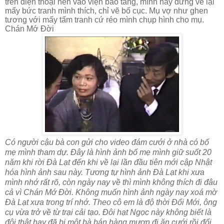
trên điện thoại nên vào viện bảo tàng, mình hay đứng vẽ lại
mấy bức tranh mình thích, chỉ vẽ bố cục. Mụ vợ như ghen
tương với mấy tấm tranh cứ réo mình chụp hình cho mụ.
Chán Mớ Đời
Có người cậu bà con gửi cho video đám cưới ở nhà có bố
mẹ mình tham dự. Đây là hình ảnh bố mẹ mình giữ suốt 20
năm khi rời Đà Lạt đến khi về lại lần đầu tiên mới cập Nhật
hóa hình ảnh sau này. Tương tự hình ảnh Đà Lạt khi xưa
mình nhớ rất rõ, còn ngày nay về thì mình không thích đi đâu
cả vì Chán Mớ Đời. Không muốn hình ảnh ngày nay xoá mờ
Đà Lạt xưa trong trí nhớ. Theo cô em là độ thời Đổi Mới, ông
cụ vừa trở về từ trại cải tạo. Đôi hạt Ngọc này không biết là
đôi thật hay đã bị một bà bán hàng mượn đi ăn cưới rồi đổi