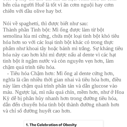
hến của người Huế là tốt vì ăn cơm nguội hay cơm
chiên với dầu olive hay bơ.
Nói về spaghetti, thì được biết như sau:
Thành phần Tinh bột: Mì ống được làm từ bột
semolina lúa mì cứng, chứa một loại tinh bột khó tiêu
hóa hơn so với các loại tinh bột khác có trong thực
phẩm như khoai tây hoặc bánh mì trắng. Sự kháng tiêu
hóa này cao hơn khi mì được nấu al dente vì các hạt
tinh bột ít ngậm nước và còn nguyên vẹn hơn, làm
chậm quá trình tiêu hóa.
- Tiêu hóa Chậm hơn: Mì ống al dente cứng hơn,
nghĩa là cần nhiều thời gian nhai và tiêu hóa hơn, điều
này làm chậm quá trình phân tán và dẫn glucose vào
máu. Ngược lại, mì nấu quá chín, mềm hơn, như ở Hoa
Kỳ dễ bị phân hủy nhanh hơn trong đường tiêu hóa,
dẫn đến chuyển hóa tinh bột thành đường nhanh hơn
và chỉ số đường huyết cao hơn.