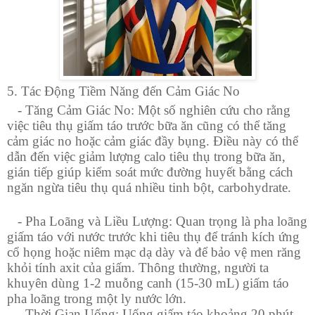
5. Tác Động Tiềm Năng đến Cảm Giác No
- Tăng Cảm Giác No: Một số nghiên cứu cho rằng
việc tiêu thụ giấm táo trước bữa ăn cũng có thể tăng
cảm giác no hoặc cảm giác đầy bụng. Điều này có thể
dẫn đến việc giảm lượng calo tiêu thụ trong bữa ăn,
gián tiếp giúp kiểm soát mức đường huyết bằng cách
ngăn ngừa tiêu thụ quá nhiều tinh bột, carbohydrate.
- Pha Loãng và Liều Lượng: Quan trọng là pha loãng
giấm táo với nước trước khi tiêu thụ để tránh kích ứng
cổ họng hoặc niêm mạc dạ dày và để bảo vệ men răng
khỏi tính axit của giấm. Thông thường, người ta
khuyên dùng 1-2 muỗng canh (15-30 mL) giấm táo
pha loãng trong một ly nước lớn.
- Thời Gian Uống: Uống giấm táo khoảng 20 phút