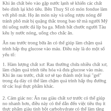
Khi ăn chất béo vào gặp nước lạnh sẽ khiến các chất
béo dính lại khó tiêu. Bên Thuỵ Sĩ có món fondue làm
với phô mát. Họ ăn món này và uống rượu nóng để
tránh phô mát bị quặng thắc trong bao tử mà người Mỹ
thì uống nước đá líp ba ga. Mình bắt chước người Tàu
kêu ly nước nóng, uống cho chắc ăn.
Ăn rau trước trong bữa ăn có thể giúp làm chậm quá
trình hấp thụ glucose vào máu. Điều này là do một số
yếu tố:
1. Hàm lượng chất xơ: Rau thường chứa nhiều chất xơ,
làm chậm quá trình tiêu hóa và đưa glucose vào máu.
Khi ăn rau trước, chất xơ sẽ tạo thành một loại "gel"
trong dạ dày có thể làm chậm quá trình hấp thụ đường
từ các loại thực phẩm khác.
2. Cảm giác no: Ăn rau giàu chất xơ trước có thể giúp
no nhanh hơn, điều này có thể dẫn đến việc tiêu thụ ít
thực phẩm giàu tinh bột carbohydrate có thể làm tăng