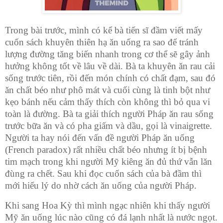
Trong bài trước, mình có kể bà tiến sĩ đầm viết mấy
cuốn sách khuyên thiên hạ ăn uống ra sao để tránh
lượng đường tăng biến nhanh trong cơ thể sẽ gây ảnh
hưởng không tốt về lâu về dài. Bà ta khuyên ăn rau cải
sống trước tiên, rồi đến món chính có chất đạm, sau đó
ăn chất béo như phô mát và cuối cùng là tinh bột như
kẹo bánh nếu cảm thấy thích còn không thì bỏ qua vi
toàn là đường. Bà ta giải thích người Pháp ăn rau sống
trước bữa ăn và có pha giấm và dầu, gọi là vinaigrette.
Người ta hay nói đến vấn đề người Pháp ăn uống
(French paradox) rất nhiều chất béo nhưng ít bị bệnh
tim mạch trong khi người Mỹ kiêng ăn đủ thứ vẫn lăn
đùng ra chết. Sau khi đọc cuốn sách của bà đầm thì
mới hiểu lý do nhờ cách ăn uống của người Pháp.
Khi sang Hoa Kỳ thì mình ngạc nhiên khi thấy người
Mỹ ăn uống lúc nào cũng có đá lạnh nhất là nước ngọt.