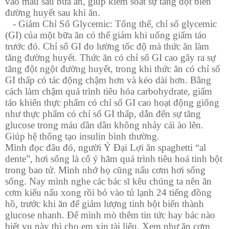
vào máu sau bữa ăn, giúp kiểm soát sự tăng đột biến
đường huyết sau khi ăn.
- Giảm Chỉ Số Glycemic: Tổng thể, chỉ số glycemic
(GI) của một bữa ăn có thể giảm khi uống giấm táo
trước đó. Chỉ số GI đo lường tốc độ mà thức ăn làm
tăng đường huyết. Thức ăn có chỉ số GI cao gây ra sự
tăng đột ngột đường huyết, trong khi thức ăn có chỉ số
GI thấp có tác động chậm hơn và kéo dài hơn. Bằng
cách làm chậm quá trình tiêu hóa carbohydrate, giấm
táo khiến thực phẩm có chỉ số GI cao hoạt động giống
như thực phẩm có chỉ số GI thấp, dẫn đến sự tăng
glucose trong máu dần dần không nhảy cái ào lên.
Giúp hệ thống tạo insulin bình thường.
Mình đọc đâu đó, người Ý Đại Lợi ăn spaghetti “al
dente”, hơi sống là cố ý hãm quá trình tiêu hoá tinh bột
trong bao tử. Mình nhớ họ cũng nấu cơm hơi sống
sống. Nay mình nghe các bác sĩ kêu chúng ta nên ăn
cơm kiểu nấu xong rồi bỏ vào tủ lạnh 24 tiếng đồng
hồ, trước khi ăn để giảm lượng tinh bột biến thành
glucose nhanh. Để mình mò thêm tin tức hay bác nào
biết vụ này thì cho em xin tài liệu. Xem như ăn cơm