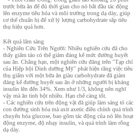
trước bữa ăn để đủ thời gian cho nó bắt đầu tác động
lên enzyme tiêu hóa và môi trường trong dạ dày, giúp
cơ thể chuẩn bị để xử lý lượng carbohydrate sắp tiêu
thụ hiệu quả hơn.
Kết quả lâm sàng
- Nghiên Cứu Trên Người: Nhiều nghiên cứu đã cho
thấy giấm táo có thể giảm đáng kể mức đường huyết
sau ăn. Chẳng hạn, một nghiên cứu đăng trên "Tạp chí
của Hiệp hội Dinh dưỡng Mỹ" phát hiện rằng việc tiêu
thụ giấm với một bữa ăn giàu carbohydrate đã giảm
đáng kể đường huyết sau ăn ở những người bị kháng
insulin lên đến 34%. Xem như 1/3, không nên nghĩ
vậy mà ăn tinh bột nhiều. Hạn chế càng tốt.
- Các nghiên cứu trên động vật đã giúp làm sáng tỏ các
con đường sinh hóa mà axit axetic điều chỉnh quá trình
chuyển hóa glucose, bao gồm tác động của nó lên hoạt
động enzyme, độ nhạy insulin, và quá trình làm rỗng
dạ dày.