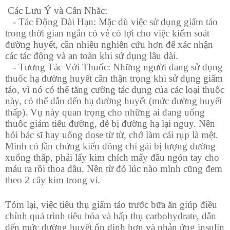
Các Lưu Ý và Cân Nhắc:
- Tác Động Dài Hạn: Mặc dù việc sử dụng giấm táo
trong thời gian ngắn có vẻ có lợi cho việc kiểm soát
đường huyết, cần nhiều nghiên cứu hơn để xác nhận
các tác động và an toàn khi sử dụng lâu dài.
- Tương Tác Với Thuốc: Những người đang sử dụng
thuốc hạ đường huyết cần thận trọng khi sử dụng giấm
táo, vì nó có thể tăng cường tác dụng của các loại thuốc
này, có thể dẫn đến hạ đường huyết (mức đường huyết
thấp). Vụ này quan trọng cho những ai đang uống
thuốc giảm tiểu đường, dễ bị đường hạ lại nguy. Nên
hỏi bác sĩ hay uống dose từ từ, chớ làm cái rụp là mệt.
Mình có lần chứng kiến đồng chí gái bị lượng đường
xuống thấp, phải lấy kim chích mấy đầu ngón tay cho
máu ra rồi thoa dầu. Nên từ đó lúc nào mình cũng đem
theo 2 cây kim trong ví.
Tóm lại, việc tiêu thụ giấm táo trước bữa ăn giúp điều
chỉnh quá trình tiêu hóa và hấp thụ carbohydrate, dẫn
đến mức đường huyết ổn định hơn và phản ứng insulin