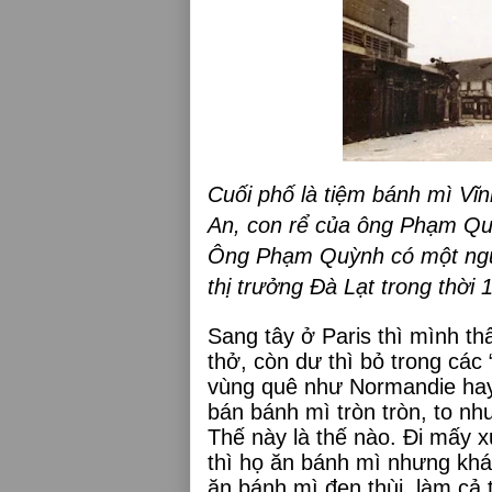
Cuối phố là tiệm bánh mì Vĩ
An, con rể của ông Phạm Qu
Ông Phạm Quỳnh có một ngườ
thị trưởng Đà Lạt trong thời 
Sang tây ở Paris thì mình t
thở, còn dư thì bỏ trong các 
vùng quê như Normandie hay 
bán bánh mì tròn tròn, to n
Thế này là thế nào. Đi mấy 
thì họ ăn bánh mì nhưng khá
ăn bánh mì đen thùi, làm cả 