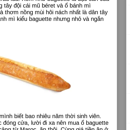
 tây đội cái mũ béret và ổ bánh mì
à thơm nồng mùi hôi nách nhất là dân tây
bánh mì kiểu baguette nhưng nhỏ và ngắn
ình biết bao nhiêu năm thời sinh viên.
c đóng cửa, lười đi xa nên mua ổ baguette
ảng từ Maroc, ăn thôi. Cùng giá tiền ăn ở