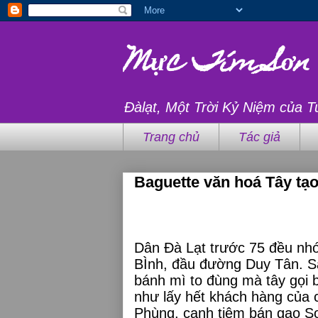
Mực Tím Sơn
Đàlạt, Một Trời Kỷ Niệm của T
Trang chủ
Tác giả
Baguette văn hoá Tây tạ
Dân Đà Lạt trước 75 đều nh
BÌnh, đầu đường Duy Tân. S
bánh mì to đùng mà tây gọi 
như lấy hết khách hàng của
Phùng, cạnh tiệm bán gạo S