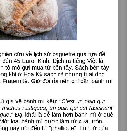
hiên cứu về lịch sử baguette qua tựa đề
 đến 45 Euro. Kinh. Dịch ra tiếng Việt là
nh tò mò gửi mua từ bên tây. Sách bên tây
ong khi ở Hoa Kỳ sách rẻ nhưng ít ai đọc.
t Fraternité. Giờ đói rồi nên chỉ cần bánh mì
ử gia về bánh mì kêu: “
C’est un pain qui
s miches rustiques, un pain qui est fascinant
ique
.” Đại khái là dễ làm hơn bánh mì ở quê
 Một loại bánh mì được làm từ xưa, tròn
ông này nói đến từ “phallique”, tính từ của