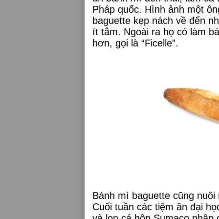
Pháp quốc. Hình ảnh một ông
baguette kẹp nách về đến nh
ít tắm. Ngoài ra họ có làm 
hơn, gọi là “Ficelle”.
Bánh mì baguette cũng nuôi m
Cuối tuần các tiệm ăn đại họ
và lon cá hộp Sumaco nhập c