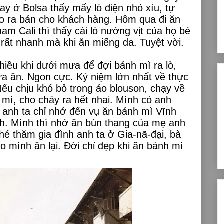
y ở Bolsa thấy mấy lò điện nhỏ xíu, tự
éo ra bán cho khách hàng. Hôm qua đi ăn
nam Cali thì thấy cái lò nướng vịt của họ bé
ịt rất nhanh mà khi ăn miếng da. Tuyệt vời.
iều khi dưới mưa để đợi bánh mì ra lò,
ừa ăn. Ngon cực. Kỷ niệm lớn nhất về thực
ếu chịu khó bỏ trong áo blouson, chạy về
h mì, cho chảy ra hết nhai. Mình có anh
i, anh ta chỉ nhớ đến vụ ăn bánh mì Vĩnh
h. Mình thì nhớ ăn bún thang của mẹ anh
hé thăm gia đình anh ta ở Gia-nã-đại, bà
 mình ăn lại.
Đời chỉ đẹp khi ăn bánh mì