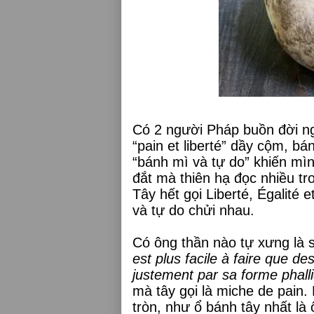
Có 2 người Pháp buồn đời ng
“pain et liberté” dầy cộm, bán
“bánh mì và tự do” khiến mì
đắt mà thiên hạ đọc nhiều tr
Tây hết gọi Liberté, Égalité e
và tự do chửi nhau.
Có ông thần nào tự xưng là s
est plus facile à faire que de
justement par sa forme phall
mà tây gọi là miche de pain.
tròn, như ổ bánh tây nhất là 