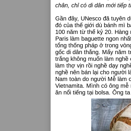
chân, chỉ có di dân mới tiếp 
Gần đây, UNesco đã tuyên dư
đó của thế giới dù bánh mì b
100 năm từ thế kỷ 20. Hàng 
Paris làm baguette ngon nhất
tổng thống pháp ở trong vòn
gốc di dân thắng. Mấy năm t
trắng không muốn làm nghề c
làm thợ vịn rồi nghề dạy ngh
nghề nên bán lại cho người l
Nam toàn do người Mễ làm c
Vietnamita. Mình có ông mễ 
ăn nổi tiếng tại bolsa. Ông t