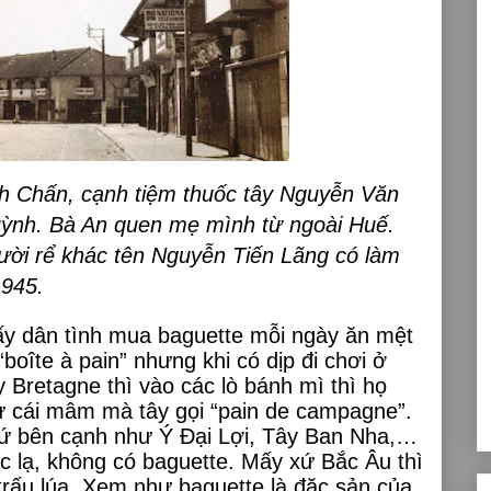
nh Chấn, cạnh tiệm thuốc tây Nguyễn Văn
ỳnh. Bà An quen mẹ mình từ ngoài Huế.
i rể khác tên Nguyễn Tiến Lãng có làm
1945.
hấy dân tình mua baguette mỗi ngày ăn mệt
“boîte à pain” nhưng khi có dịp đi chơi ở
Bretagne thì vào các lò bánh mì thì họ
hư cái mâm mà tây gọi “pain de campagne”.
xứ bên cạnh như Ý Đại Lợi, Tây Ban Nha,…
c lạ, không có baguette. Mấy xứ Bắc Âu thì
trấu lúa. Xem như baguette là đặc sản của