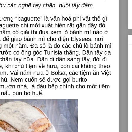
thu các nghề tay chân, nuôi tây đầm.
ơng “baguette” là văn hoá phi vật thể gì
aguette chỉ mới xuất hiện rất gần đây độ
năm có giải thi đua xem lò bánh mì nào ở
 để giao bánh mì cho điện Elysees, nơi
g một năm. Đa số là do các chủ lò bánh mì
rước có ông gốc Tunisia thắng. Dân tây da
hân tay nữa. Dân di dân sang tây, đói đi
ề, khi chủ tiệm về hưu, con cái không theo
àm. Vài năm nữa ở Bolsa, các tiệm ăn Việt
hủ. Nem cuốn sẽ được gọi burito
mướn nhà, là đầu bếp chính cho một tiệm
a nấu bún bò huế.