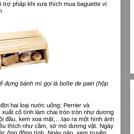
 trợ pháp khi xưa thích mua baguette vì
h
ể đựng bánh mì gọi là boîte de pain (hộp
đời hai loại nước uống:
Perrier và
 xuất cố tình làm chai tròn tròn như dương
 gội đầu, kem xoa mặt,…tạo ra một hình ảnh
yêu thích như cầm, sờ mó dương vật. Ngày
các ông đồng tính. Ngày nào, xem truyền