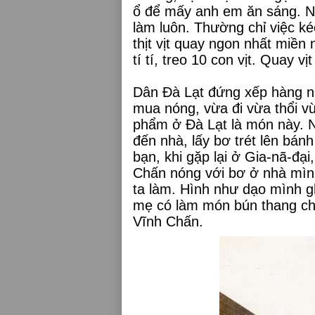
ổ để mấy anh em ăn sáng. Na
làm luôn. Thường chỉ việc k
thịt vịt quay ngon nhất miền 
tí tí, treo 10 con vịt. Quay v
Dân Đà Lạt đứng xếp hàng nh
mua nóng, vừa đi vừa thổi v
phẩm ở Đà Lạt là món này. N
đến nhà, lấy bơ trét lên bán
bạn, khi gặp lại ở Gia-nã-đạ
Chấn nóng với bơ ở nhà mìn
ta làm. Hình như dạo mình g
mẹ có làm món bún thang cho
Vĩnh Chấn.