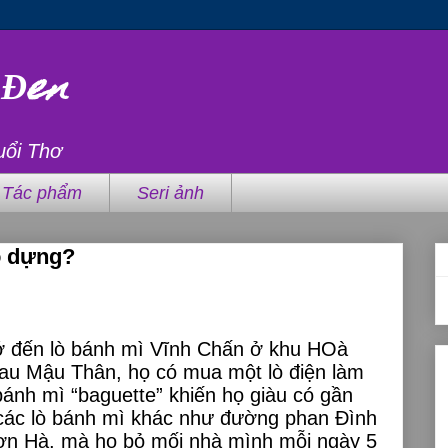
 Đen
uổi Thơ
Tác phẩm
Seri ảnh
o dựng?
ớ đến lò bánh mì Vĩnh Chấn ở khu HOà
au Mậu Thân, họ có mua một lò điện làm
bánh mì “baguette” khiến họ giàu có gần
 các lò bánh mì khác như đường phan Đình
ơn Hà, mà họ bỏ mối nhà mình mỗi ngày 5